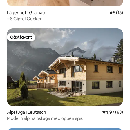
Lägenhet i Grainau
5 av 5 i g
5 (15)
#6 Gipfel.Gucker
Gästfavorit
Gästfavorit
Alpstuga i Leutasch
4,97 av 5 i g
4,97 (63)
Modern alpinalpstuga med öppen spis