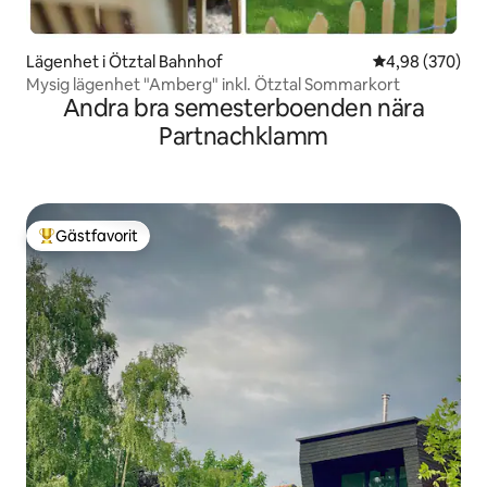
Lägenhet i Ötztal Bahnhof
4,98 av 5 i ge
4,98 (370)
Mysig lägenhet "Amberg" inkl. Ötztal Sommarkort
Andra bra semesterboenden nära
Partnachklamm
Gästfavorit
Populär gästfavorit