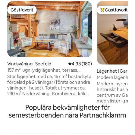
Gästfavorit
Gästfavorit
Gästfavorit
Populär gästfavor
Vindsvåning i Seefeld
4,93 av 5 i genomsnittligt bety
4,93 (180)
157 m² lugn lyxig lägenhet, terrass,
Lägenhet i Garmi
trädgård
Stor lägenhet med ca. 157 m² bostadsyta
kirchen
Modern lägenhet 
fördelad på 2 våningar (första och andra
bergen i Garmisc
Modern, nyrenover
våningen i huset). Totalt utrymme: ca.
historiskt hus med
230 m² Nedervåning -Kombinerat kök
centrum av Garmi
och vardagsrum med ett fullt utrustat
med västerlig sol 
kök, öppen spis, soffa, TV, matbord -
Populära bekvämligheter för
Kramer & Daniel. 
Badrum + toalett - WC + urinoar - 1
+ soffa (i vardagsr
semesterboenden nära Partnachklamm
sovrum + eget badrum - 1 sovrum med
kök (induktionsspi
sovsoffa Övervåning -1 sovrum -1
mikrovågsugn), st
promenad genom sovrummet utan dörr
modernt badrum 
- avkopplingszon - barnzon - Terrass,