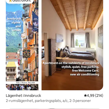
Gästfavorit
Populär gästfavorit
Lägenhet i Innsbruck
4,99 av 5 i ge
4,99 (214)
2-rumslägenhet, parkeringsplats, a/c, 2-3 personer