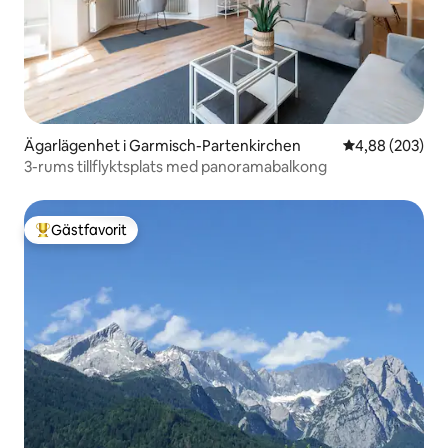
Ägarlägenhet i Garmisch-Partenkirchen
4,88 av 5 i ge
4,88 (203)
3-rums tillflyktsplats med panoramabalkong
Gästfavorit
Populär gästfavorit