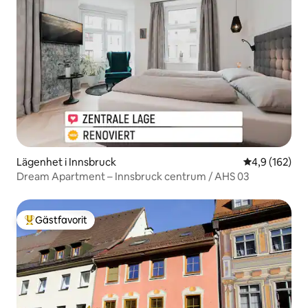
Lägenhet i Innsbruck
4,9 av 5 i ge
4,9 (162)
Dream Apartment – Innsbruck centrum / AHS 03
Gästfavorit
Populär gästfavorit