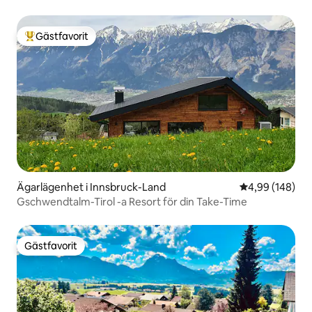
introduktionserbjudande
Gästfavorit
Populär gästfavorit
Ägarlägenhet i Innsbruck-Land
4,99 av 5 i ge
4,99 (148)
Gschwendtalm-Tirol -a Resort för din Take-Time
Gästfavorit
Gästfavorit