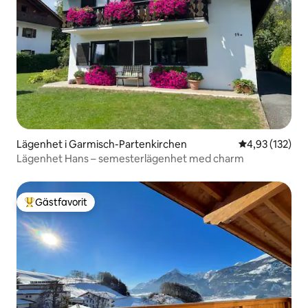
Lägenhet i Garmisch-Partenkirchen
4,93 av 5 i ge
4,93 (132)
Lägenhet Hans – semesterlägenhet med charm
Gästfavorit
Populär gästfavorit