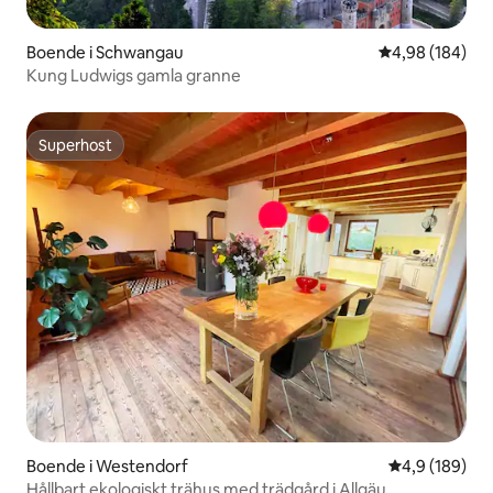
Boende i Schwangau
4,98 av 5 i ge
4,98 (184)
Kung Ludwigs gamla granne
Superhost
Superhost
Boende i Westendorf
4,9 av 5 i ge
4,9 (189)
Hållbart ekologiskt trähus med trädgård i Allgäu