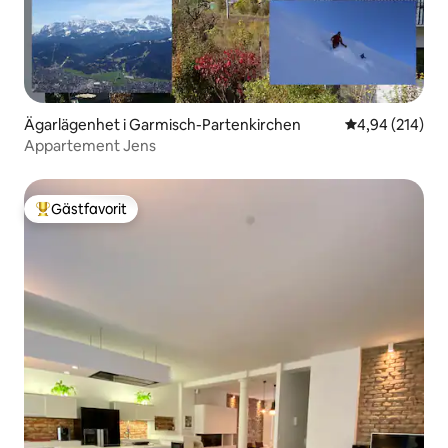
Ägarlägenhet i Garmisch-Partenkirchen
4,94 av 5 i ge
4,94 (214)
Appartement Jens
Gästfavorit
Populär gästfavorit