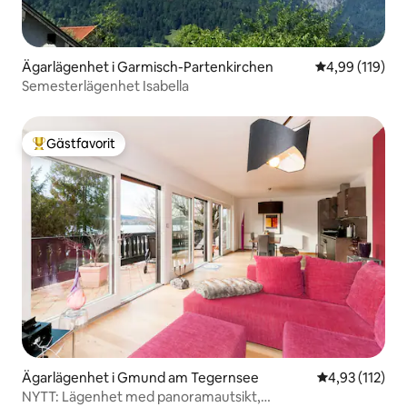
Ägarlägenhet i Garmisch-Partenkirchen
4,99 av 5 i ge
4,99 (119)
Semesterlägenhet Isabella
Gästfavorit
Populär gästfavorit
Ägarlägenhet i Gmund am Tegernsee
4,93 av 5 i ge
4,93 (112)
NYTT: Lägenhet med panoramautsikt,