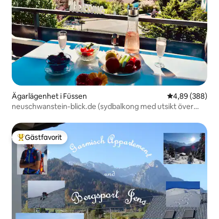
Ägarlägenhet i Füssen
4,89 av 5 i ge
4,89 (388)
neuschwanstein-blick.de (sydbalkong med utsikt över
slott och bergen)
Gästfavorit
Populär gästfavorit