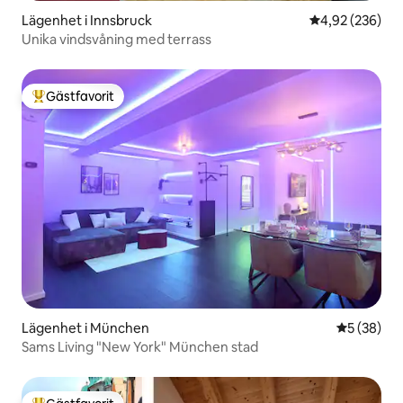
Lägenhet i Innsbruck
4,92 av 5 i ge
4,92 (236)
Unika vindsvåning med terrass
Gästfavorit
Populär gästfavorit
Lägenhet i München
5 av 5 i g
5 (38)
Sams Living "New York" München stad