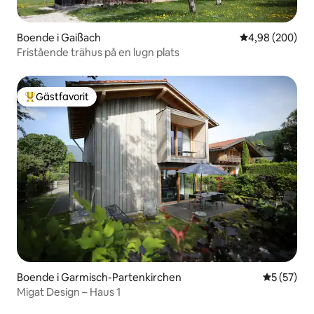
Boende i Gaißach
4,98 av 5 i ge
4,98 (200)
Fristående trähus på en lugn plats
Gästfavorit
Populär gästfavorit
Boende i Garmisch-Partenkirchen
5 av 5 i g
5 (57)
Migat Design – Haus 1