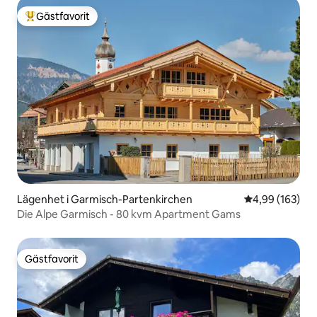
Gästfavorit
Populär gästfavorit
Lägenhet i Garmisch-Partenkirchen
4,99 av 5 i ge
4,99 (163)
Die Alpe Garmisch - 80 kvm Apartment Gams
Gästfavorit
Gästfavorit