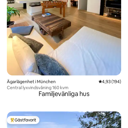
Ägarlägenhet i München
4,93 av 5 i ge
4,93 (194)
Central lyxvindsvåning 160 kvm
Familjevänliga hus
Gästfavorit
Populär gästfavorit