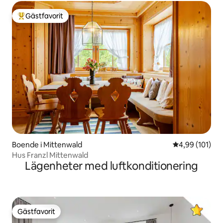
Gästfavorit
Populär gästfavorit
Boende i Mittenwald
4,99 av 5 i ge
4,99 (101)
Hus Franzl Mittenwald
Lägenheter med luftkonditionering
Gästfavorit
Gästfavorit