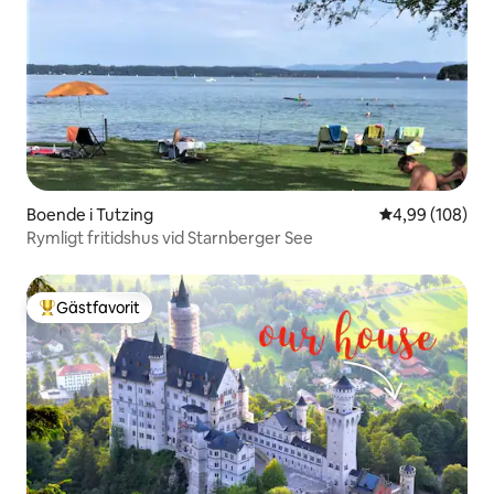
Boende i Tutzing
4,99 av 5 i ge
4,99 (108)
Rymligt fritidshus vid Starnberger See
Gästfavorit
Populär gästfavorit