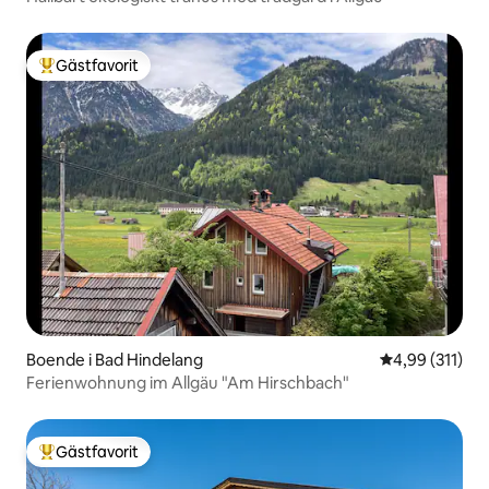
Gästfavorit
Populär gästfavorit
Boende i Bad Hindelang
4,99 av 5 i ge
4,99 (311)
Ferienwohnung im Allgäu "Am Hirschbach"
Gästfavorit
Populär gästfavorit