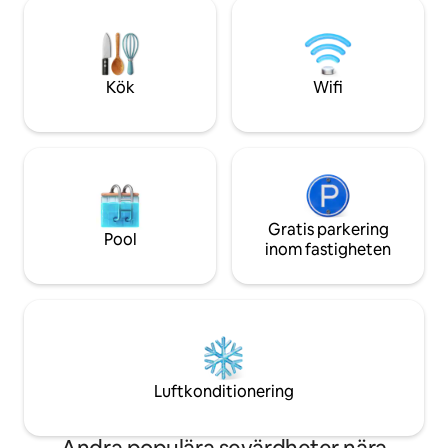
Höghastighets-Wi-
trädgård -2 parkeringsplatser -3 minuter
tvättmaskin + tork
till järnvägsstation och 5 minuter till
åtkomst. Barer, r
centrum
skidbuss, vandring
omedelbar närhet
Kök
Wifi
Gratis parkering
Pool
inom fastigheten
Luftkonditionering