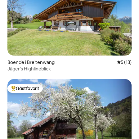
Boende i Breitenwang
5 av 5 i g
5 (13)
Jäger's Highlineblick
Gästfavorit
Populär gästfavorit