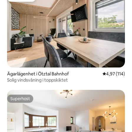
Gästfavorit
Ägarlägenhet i Ötztal Bahnhof
4,97 av 5 i ge
4,97 (114)
Solig vindsvåning i toppskiktet
Superhost
Superhost