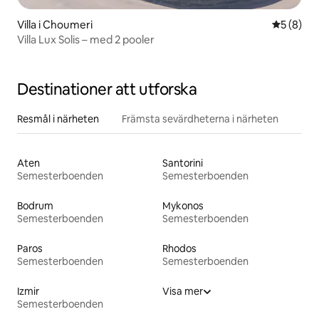
Villa i Choumeri
5 av 5 i 
5 (8)
Villa Lux Solis – med 2 pooler
Destinationer att utforska
Resmål i närheten
Främsta sevärdheterna i närheten
Aten
Santorini
Semesterboenden
Semesterboenden
Bodrum
Mykonos
Semesterboenden
Semesterboenden
Paros
Rhodos
Semesterboenden
Semesterboenden
Izmir
Visa mer
Semesterboenden