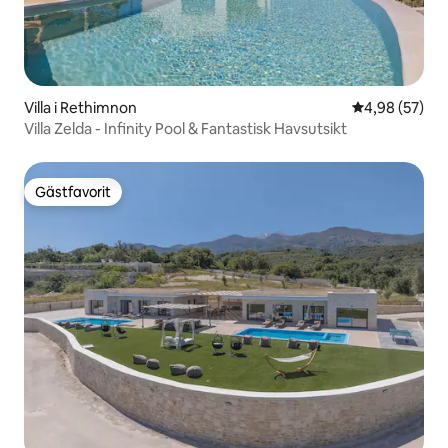
Villa i Rethimnon
4,98 av 5 i g
4,98 (57)
Villa Zelda - Infinity Pool & Fantastisk Havsutsikt
Gästfavorit
Gästfavorit