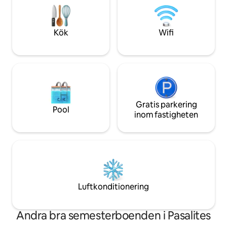
lugn miljö, samtidigt som den bara ligger
sevärdheter är det 
1,5 km från havet och nära lokala
där naturen best
tavernor, butiker och vardagliga
utrymme för fulls
Kök
Wifi
bekvämligheter.
Gratis parkering
Pool
inom fastigheten
Luftkonditionering
Andra bra semesterboenden i Pasalites