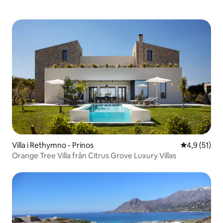
Villa i Rethymno - Prinos
4,9 av 5 i g
4,9 (51)
Orange Tree Villa från Citrus Grove Luxury Villas