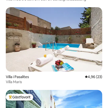
Villa i Pasalites
4,96 av 5 i g
4,96 (23)
Villa Maris
Gästfavorit
Populär gästfavorit