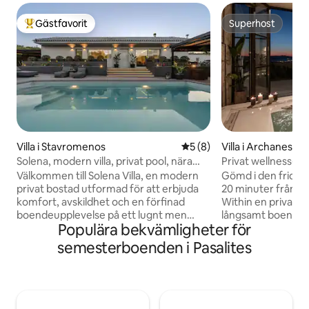
Gästfavorit
Superhost
Populär gästfavorit
Superhost
Villa i Stavromenos
5 av 5 i genomsnittligt b
5 (8)
Villa i Archanes
Solena, modern villa, privat pool, nära
Privat wellness-vil
stranden
närheten
Välkommen till Solena Villa, en modern
Gömd i den fridful
privat bostad utformad för att erbjuda
20 minuter från He
komfort, avskildhet och en förfinad
Within en privat vi
boendeupplevelse på ett lugnt men
långsamt boende o
Populära bekvämligheter för
exklusivt läge strax utanför Rethymno
boende på 156 m² l
på Kreta. Villan har ett idealiskt läge
stor egendom och 
semesterboenden i Pasalites
mellan öns två största flygplatser, med
avskildhet, skogsu
Chanias internationella flygplats 78 km
till 6 gäster. Njut 
bort och Heraklions internationella
interiörer, en ino
flygplats 72 km bort, och den
badtunna och en ka
kombinerar enkel tillgänglighet med en
Archanes, Knossos