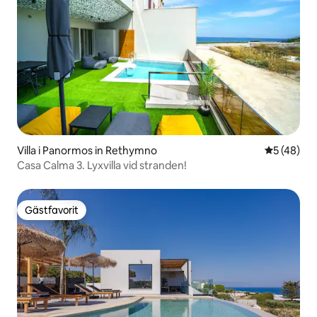
Villa i Panormos in Rethymno
5 av 5 i g
5 (48)
Casa Calma 3. Lyxvilla vid stranden!
Gästfavorit
Gästfavorit