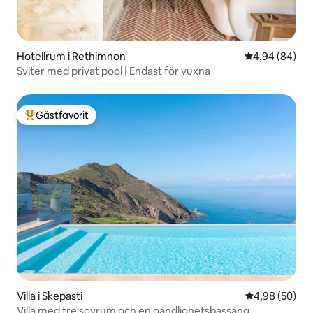
Hotellrum i Rethimnon
4,94 av 5 i g
4,94 (84)
Sviter med privat pool | Endast för vuxna
Gästfavorit
Populär gästfavorit
Villa i Skepasti
4,98 av 5 i g
4,98 (50)
Villa med tre sovrum och en oändlighetsbassäng