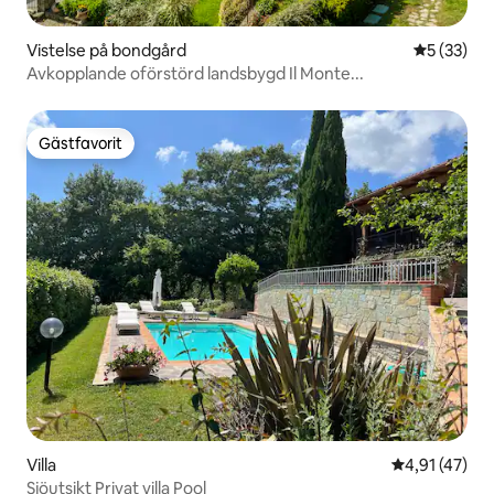
Vistelse på bondgård
5 av 5 i g
5 (33)
Avkopplande oförstörd landsbygd Il Monte...
Gästfavorit
Gästfavorit
Villa
4,91 av 5 i g
4,91 (47)
Sjöutsikt Privat villa Pool