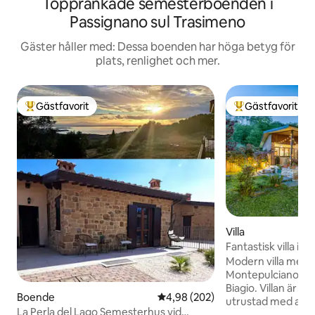
Topprankade semesterboenden i
Passignano sul Trasimeno
Gäster håller med: Dessa boenden har höga betyg för
plats, renlighet och mer.
Gästfavorit
Gästfavorit
Populär gästfavorit
Populär gästfavor
Villa
Fantastisk villa i
Modern villa med 
Montepulciano, nå
Biagio. Villan är kärleksfullt möblerad och
Boende
4,98 av 5 i genomsnittligt bety
4,98 (202)
utrustad med alla
La Perla del Lago Semesterhus vid
trevlig semester. N