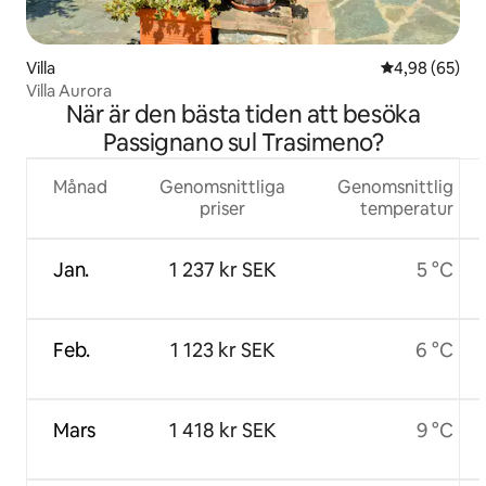
Villa
4,98 av 5 i g
4,98 (65)
Villa Aurora
När är den bästa tiden att besöka
Passignano sul Trasimeno?
Månad
Genomsnittliga
Genomsnittlig
priser
temperatur
Jan.
1 237 kr SEK
5 °C
Feb.
1 123 kr SEK
6 °C
Mars
1 418 kr SEK
9 °C