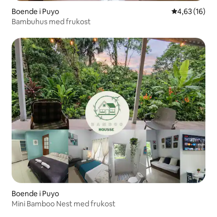
Boende i Puyo
4,63 av 5 i g
4,63 (16)
Bambuhus med frukost
Boende i Puyo
Mini Bamboo Nest med frukost