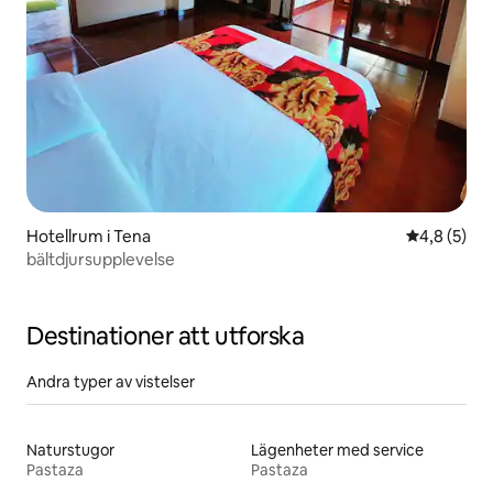
Hotellrum i Tena
4,8 av 5 i 
4,8 (5)
bältdjursupplevelse
Destinationer att utforska
Andra typer av vistelser
Naturstugor
Lägenheter med service
Pastaza
Pastaza