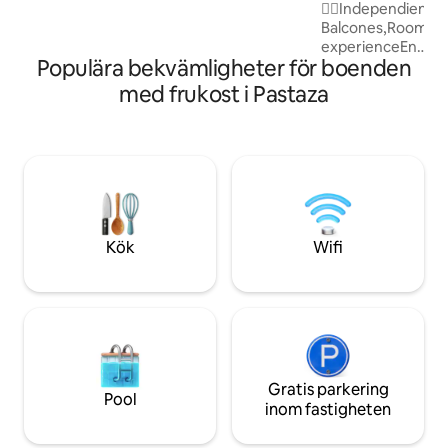
som söker autentisk natur och djup
🧏‍♀️Independient
föryngring.
Balcones,Rooms, 
experienceEn
Populära bekvämligheter för boenden
MedioMuchaVegeta
SeguridadTecnológica.
med frukost i Pastaza
Areas of the House 
Realeza Amoblada 
Hotel 🏨 👉Includ
prepare Yourself⬆
Celebrate Minis fe
Friends (Ex)Also 
Free Bicycles NOT
Habitacion ➡️ Cas
Kök
Wifi
Gratis parkering
Pool
inom fastigheten