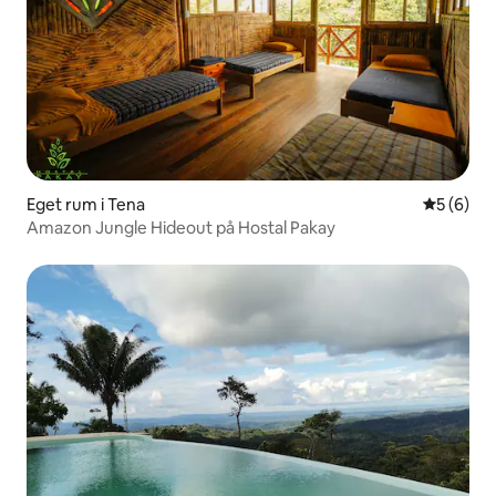
Eget rum i Tena
5 av 5 i 
5 (6)
Amazon Jungle Hideout på Hostal Pakay