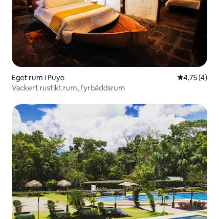
Eget rum i Puyo
4,75 av 5 i
4,75 (4)
Vackert rustikt rum, fyrbäddsrum