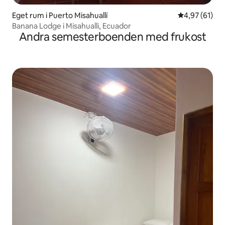
Eget rum i Puerto Misahuallí
4,97 av 5 i g
4,97 (61)
Banana Lodge i Misahualli, Ecuador
Andra semesterboenden med frukost