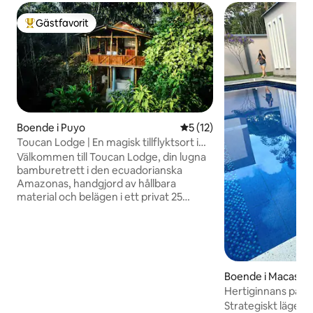
Gästfavorit
Populär gästfavorit
Boende i Puyo
5 av 5 i genomsnittligt be
5 (12)
Toucan Lodge | En magisk tillflyktsort i
Amazonas regnskog
Välkommen till Toucan Lodge, din lugna
bamburetrett i den ecuadorianska
Amazonas, handgjord av hållbara
material och belägen i ett privat 25
hektar stort regnskogsskydd. Vakna till
fågelsång, duscha under träden, koppla
av i ett djupt varmt bad under stjärnorna
och titta på tukaner och apor glida från
din balkong. Njut av avkoppling, guidade
Boende i Macas
vandringar, kanotpaddling, vattenfall,
kakao och kulturella upplevelser. En
Hertiginnans palat
säker, lugn, magisk vistelse för resenärer
Strategiskt läge 