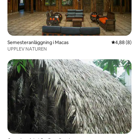
Semesteranläggning i Macas
4,88 av 5 i 
4,88 (8)
UPPLEV NATUREN