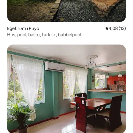
Eget rum i Puyo
4,08 av 5 i g
4,08 (13)
Hus, pool, bastu, turkisk, bubbelpool