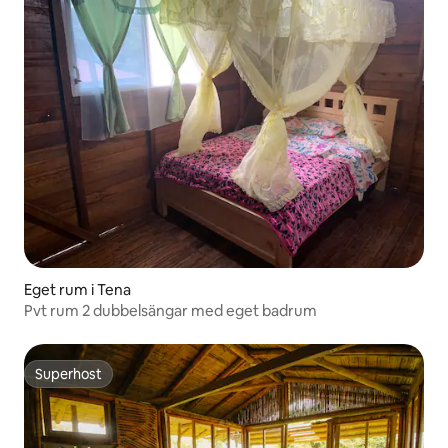
Eget rum i Tena
Pvt rum 2 dubbelsängar med eget badrum
Superhost
Superhost