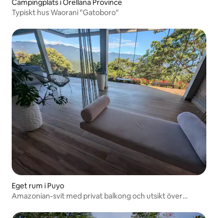
Campingplats i Orellana Province
Typiskt hus Waorani "Gatoboro"
Eget rum i Puyo
Amazonian-svit med privat balkong och utsikt över
djungeln och Anderna