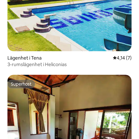
Lägenhet i Tena
4,14 av 5 i
4,14 (7)
3-rumslägenhet i Heliconias
Superhost
Superhost