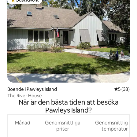
Gästfavorit
Populär gästfavorit
Boende i Pawleys Island
5 av 5 i g
5 (38)
The River House
När är den bästa tiden att besöka
Pawleys Island?
Månad
Genomsnittliga
Genomsnittlig
priser
temperatur