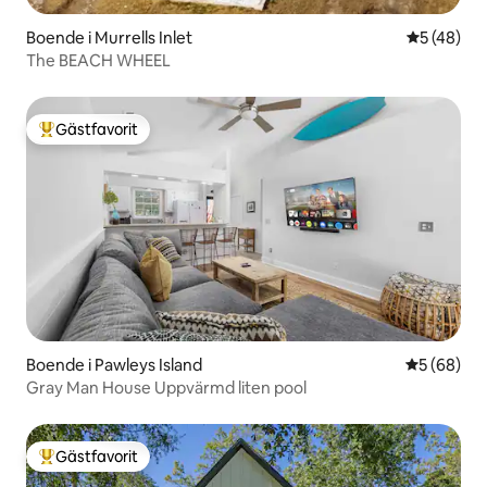
Boende i Murrells Inlet
5 av 5 i g
5 (48)
The BEACH WHEEL
Gästfavorit
Populär gästfavorit
Boende i Pawleys Island
5 av 5 i g
5 (68)
Gray Man House Uppvärmd liten pool
Gästfavorit
Populär gästfavorit