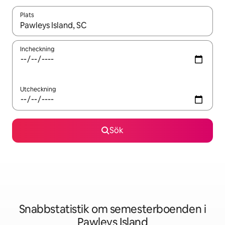
Plats
När resultaten är tillgängliga kan du navigera med upp- och ned
Incheckning
Utcheckning
Sök
Snabbstatistik om semesterboenden i
Pawleys Island