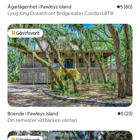
Ägarlägenhet i Pawleys Island
5 av 5 i g
5 (60)
Lyxig King Oceanfront Bridgewater Condo i LBTS!
Gästfavorit
Populär gästfavorit
Boende i Pawleys Island
5 av 5 i g
5 (23)
Din semester vid bäcken väntar!