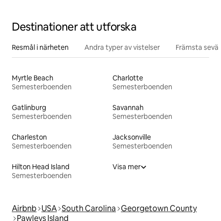
Destinationer att utforska
Resmål i närheten
Andra typer av vistelser
Främsta sevär
Myrtle Beach
Charlotte
Semesterboenden
Semesterboenden
Gatlinburg
Savannah
Semesterboenden
Semesterboenden
Charleston
Jacksonville
Semesterboenden
Semesterboenden
Hilton Head Island
Visa mer
Semesterboenden
Airbnb
USA
South Carolina
Georgetown County
Pawleys Island