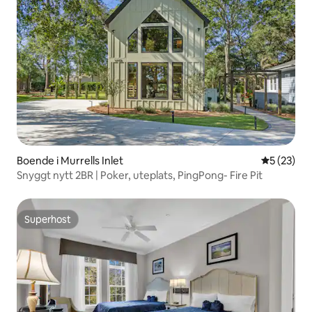
Boende i Murrells Inlet
5 av 5 i g
5 (23)
Snyggt nytt 2BR | Poker, uteplats, PingPong- Fire Pit
Superhost
Superhost