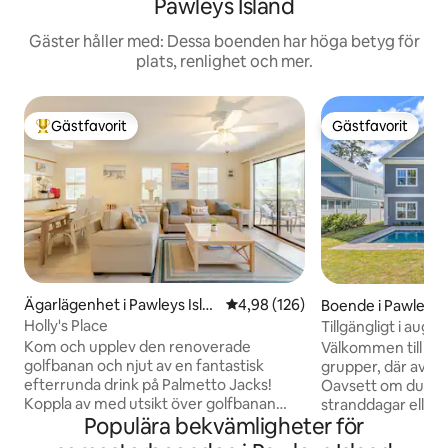
Pawleys Island
Gäster håller med: Dessa boenden har höga betyg för
plats, renlighet och mer.
Gästfavorit
Gästfavorit
Populär gästfavorit
Gästfavorit
Ägarlägenhet i Pawleys Isla
4,98 av 5 i genomsnittligt bety
4,98 (126)
Boende i Pawleys I
nd
Holly's Place
Tillgängligt i aug
5 sovrum, pool oc
Kom och upplev den renoverade
Välkommen till di
Beach
golfbanan och njut av en fantastisk
grupper, där avko
efterrunda drink på Palmetto Jacks!
Oavsett om du är h
Koppla av med utsikt över golfbanan
stranddagar eller 
Populära bekvämligheter för
med utmärkt läge. Denna 2bed/2bath
eleganta tillflykts
enhet har bekvämligheter du behöver
en oförglömlig vistelse. ✔ Mi