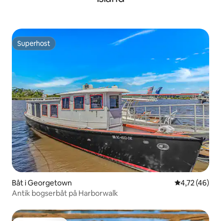
Superhost
Superhost
Båt i Georgetown
4,72 av 5 i g
4,72 (46)
Antik bogserbåt på Harborwalk