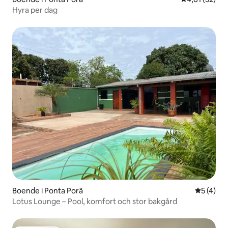
Hyra per dag
Boende i Ponta Porã
5 av 5 i 
5 (4)
Lotus Lounge – Pool, komfort och stor bakgård