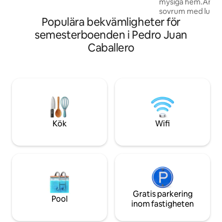
mysiga hem.Annon
oförglömliga stunder. Nära till Planet,
sovrum med luftko
China Mall, Apotek och lokal
Populära bekvämligheter för
Sängkläder och ha
stormarknad.
utrustat kök med s
semesterboenden i Pedro Juan
mikrovågsugn, ky
Caballero
☑ Matbord ☑ Sma
YouTubeTrådlöst ☑
parkering☑ Tvätt
centrifugering Perfekt för familjer eller
små grupper, och 
bekvämlighet och
boendeupplevelse
Kök
Wifi
Gratis parkering
Pool
inom fastigheten