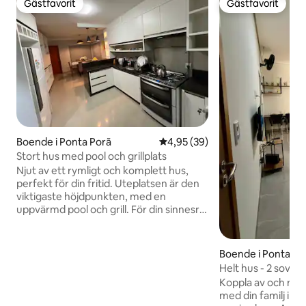
Gästfavorit
Gästfavorit
Gästfavorit
Gästfavorit
Boende i Ponta Porã
4,95 av 5 i genomsnittligt bet
4,95 (39)
Stort hus med pool och grillplats
Njut av ett rymligt och komplett hus,
perfekt för din fritid. Uteplatsen är den
viktigaste höjdpunkten, med en
uppvärmd pool och grill. För din sinnesro,
med 3 privata sviter alla med
luftkonditionering, ett utrustat kök med
luftkonditionering och ett garage för 3
Boende i Ponta Po
bilar. Din säkerhet garanteras av
Helt hus - 2 sovr
övervakningskameror, larm, elstängsel
luftkonditionering
Koppla av och njut
och elektronisk grind. Allt du behöver
med din familj i de
för att koppla av och njuta av