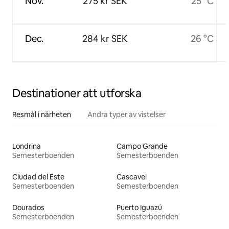
Nov.
275 kr SEK
25 °C
Dec.
284 kr SEK
26 °C
Destinationer att utforska
Resmål i närheten
Andra typer av vistelser
Londrina
Campo Grande
Semesterboenden
Semesterboenden
Ciudad del Este
Cascavel
Semesterboenden
Semesterboenden
Dourados
Puerto Iguazú
Semesterboenden
Semesterboenden