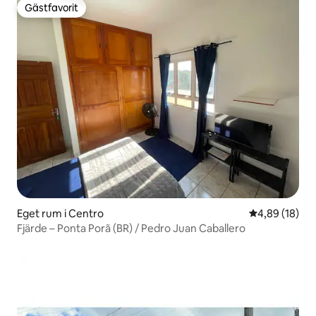
Gästfavorit
Gästfavorit
Eget rum i Centro
4,89 av 5 i g
4,89 (18)
Fjärde – Ponta Porã (BR) / Pedro Juan Caballero