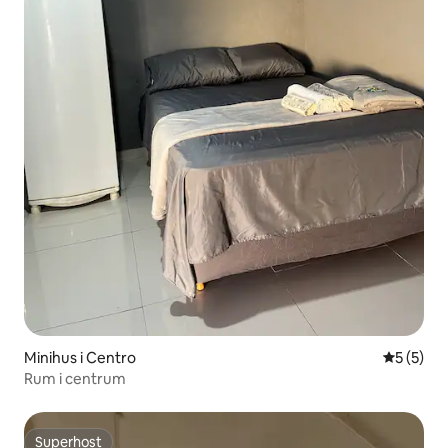
Minihus i Centro
5 av 5 i 
5 (5)
Rum i centrum
Superhost