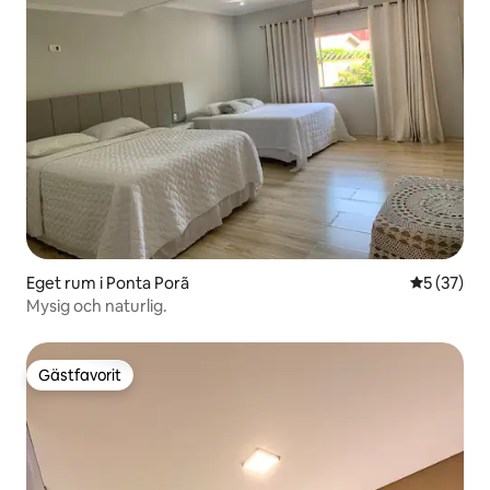
Eget rum i Ponta Porã
5 av 5 i g
5 (37)
Mysig och naturlig.
Gästfavorit
Gästfavorit