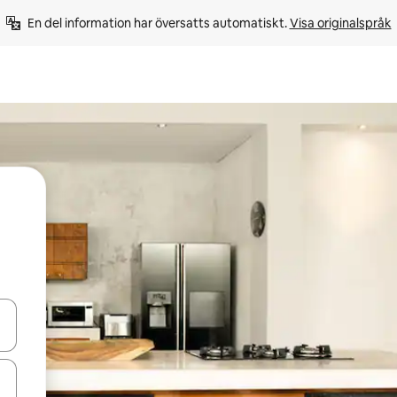
En del information har översatts automatiskt. 
Visa originalspråk
d upp- och nedåtpilarna eller utforska genom att trycka eller svepa.