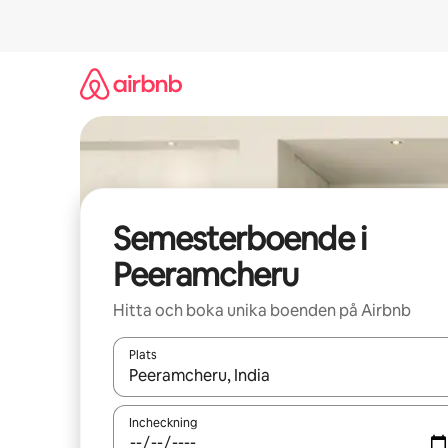
Hoppa
till
innehåll
Semesterboende i
Peeramcheru
Hitta och boka unika boenden på Airbnb
Plats
När resultaten är tillgängliga kan du navigera me
Incheckning