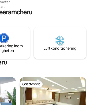
International Airport, närhet till sjukhus
war
och även arbetsplatser.
Peeramcheru
 Geyser •
dagsrummet
sjukhus,
r och
arkering inom
från
Luftkonditionering
tigheten
eru
Gästfavorit
Gästfavorit