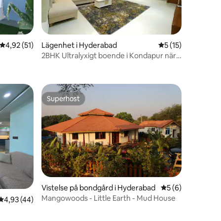
4,92 av 5 i genomsnittligt betyg, 51 omdömen
4,92 (51)
Lägenhet i Hyderabad
5 av 5 i genomsni
5 (15)
2BHK Ultralyxigt boende i Kondapur nära
en
AMB/Google
Superhost
Superhost
en
Vistelse på bondgård i Hyderabad
5 av 5 i genomsni
5 (6)
Mangowoods - Little Earth - Mud House
4,93 av 5 i genomsnittligt betyg, 44 omdömen
4,93 (44)