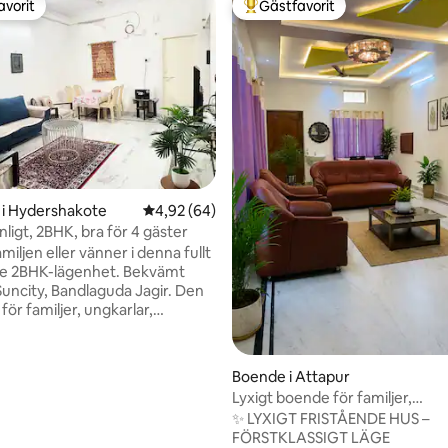
avorit
Gästfavorit
gästfavorit
Populär gästfavorit
ligt betyg, 145 omdömen
 i Hydershakote
4,92 av 5 i genomsnittligt betyg, 64 omdöm
4,92 (64)
ligt, 2BHK, bra för 4 gäster
iljen eller vänner i denna fullt
e 2BHK-lägenhet. Bekvämt
Suncity, Bandlaguda Jagir. Den
 för familjer, ungkarlar,
samma och alla.
ionering | 2 badrum | 2 gejsrar |
örjning dygnet runt | Fullt
Boende i Attapur
| Kök med redskap | Kylskåp |
Lyxigt boende för familjer,
gn | Gas | Inverter |
ensamresenärer och affärsres
✨ LYXIGT FRISTÅENDE HUS –
iFi. Bara för att
FÖRSTKLASSIGT LÄGE
 dig och vi är mycket ledsna för