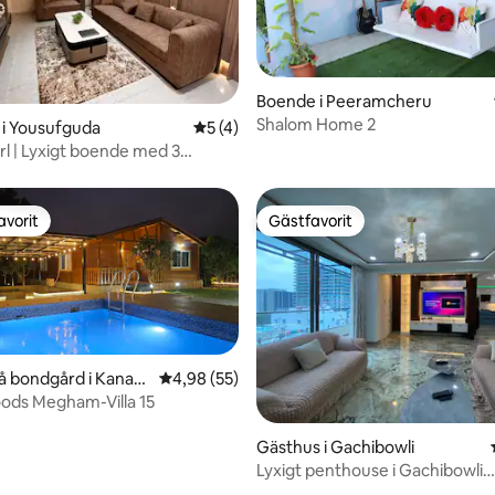
Boende i Peeramcheru
Shalom Home 2
tligt betyg, 15 omdömen
 i Yousufguda
5 av 5 i genomsnittligt betyg, 4 omdöm
5 (4)
rl | Lyxigt boende med 3
 kök i Banjara Hills
avorit
Gästfavorit
gästfavorit
Gästfavorit
på bondgård i Kanak
4,98 av 5 i genomsnittligt betyg, 55 omdöm
4,98 (55)
ds Megham-Villa 15
tligt betyg, 26 omdömen
Gästhus i Gachibowli
Lyxigt penthouse i Gachibowli
Hyderabad