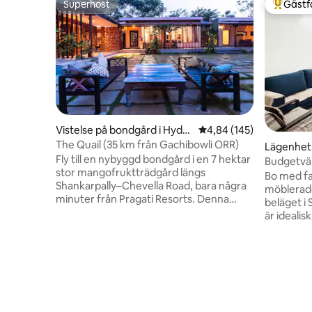
Superhost
Gästf
Superhost
Populär 
Vistelse på bondgård i Hyder
4,84 av 5 i genomsnitt
4,84 (145)
abad
The Quail (35 km från Gachibowli ORR)
Lägenhet
Fly till en nybyggd bondgård i en 7 hektar
Budgetvän
stor mangofruktträdgård längs
Bo med fam
Shankarpally–Chevella Road, bara några
möblerad
minuter från Pragati Resorts. Denna
beläget i 
fridfulla tillflyktsort erbjuder 2 mysiga
är idealisk
sovrum (perfekt för 4 gäster), en privat
yrkesverk
pool, rymliga mat- och loungerum, ett
Luftkondit
fullt utrustat kök, utomhus festutrymme
vattenförs
och obegränsat höghastighets Wi-Fi.
möblerat 
Gott om parkering på plats gör det
Mikrovågsu
bekvämt. Oavsett om du söker
Höghastighets-W
avkoppling eller en rolig sammankomst
informera