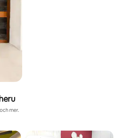
heru
 och mer.
Lägenhet