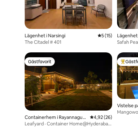
Lägenhet i Narsingi
5 av 5 i genomsnit
5 (15)
Lägenhet
The Citadel # 401
Safah Pea
sovrum och
Gästfavorit
Gästf
Gästfavorit
Populär 
Vistelse 
amamidi
Mangowoo
Containerhem i Rayannagud
4,92 av 5 i genomsnit
4,92 (26)
a
Leafyard · Container Home@Hyderabad
Jacuzzi och Pool