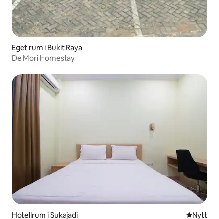
Eget rum i Bukit Raya
De Mori Homestay
Hotellrum i Sukajadi
Nytt ställ
Nytt