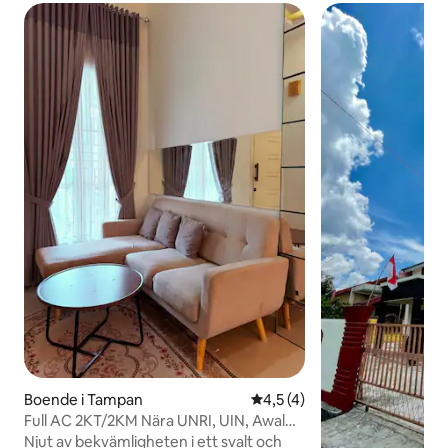
Boende i Tampan
4,5 av 5 i genomsnittligt b
4,5 (4)
Full AC 2KT/2KM Nära UNRI, UIN, Awal
Bros och Aulia
Njut av bekvämligheten i ett svalt och