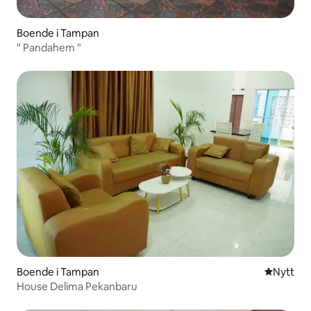
Boende i Tampan
" Pandahem "
Boende i Tampan
Nytt ställ
Nytt
House Delima Pekanbaru