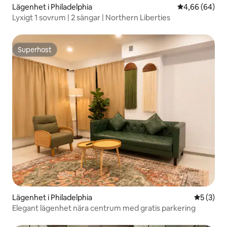
Lägenhet i Philadelphia
4,66 av 5 i g
4,66 (64)
Lyxigt 1 sovrum | 2 sängar | Northern Liberties
Superhost
Superhost
Lägenhet i Philadelphia
5 av 5 i 
5 (3)
Elegant lägenhet nära centrum med gratis parkering