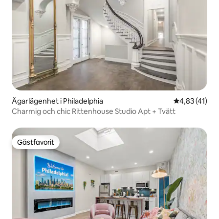
Ägarlägenhet i Philadelphia
4,83 av 5 i g
4,83 (41)
Charmig och chic Rittenhouse Studio Apt + Tvätt
Gästfavorit
Gästfavorit