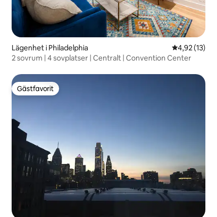
Lägenhet i Philadelphia
4,92 av 5 i g
4,92 (13)
2 sovrum | 4 sovplatser | Centralt | Convention Center
Gästfavorit
Gästfavorit