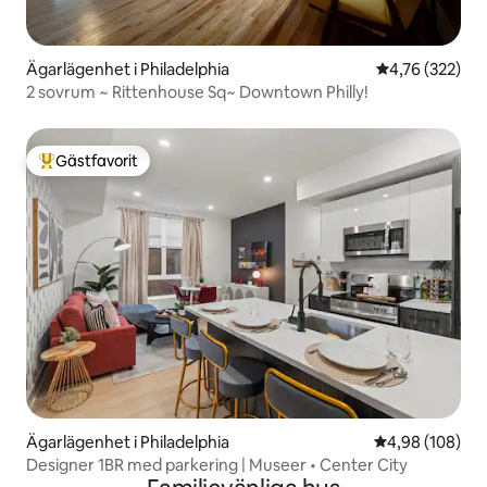
Ägarlägenhet i Philadelphia
4,76 av 5 i ge
4,76 (322)
2 sovrum ~ Rittenhouse Sq~ Downtown Philly!
Gästfavorit
Populär gästfavorit
Ägarlägenhet i Philadelphia
4,98 av 5 i ge
4,98 (108)
Designer 1BR med parkering | Museer • Center City