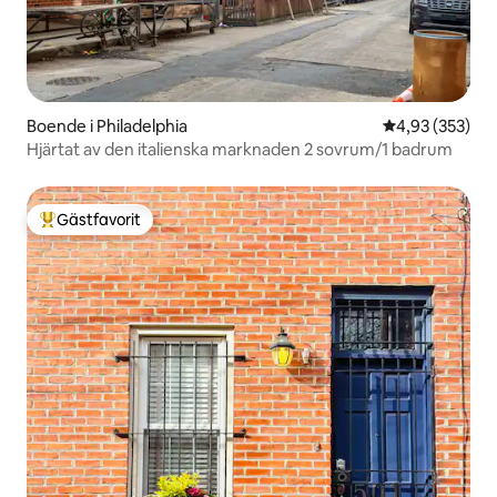
Boende i Philadelphia
4,93 av 5 i ge
4,93 (353)
Hjärtat av den italienska marknaden 2 sovrum/1 badrum
Gästfavorit
Populär gästfavorit