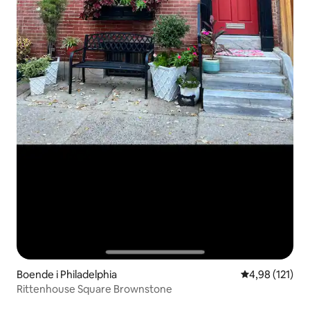
Boende i Philadelphia
4,98 av 5 i ge
4,98 (121)
Rittenhouse Square Brownstone