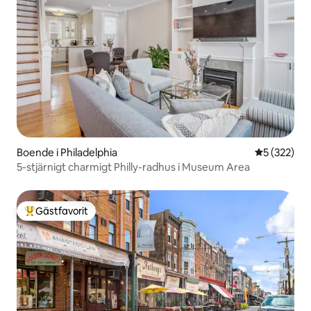
Boende i Philadelphia
5 av 5 i ge
5 (322)
5-stjärnigt charmigt Philly-radhus i Museum Area
Gästfavorit
Populär gästfavorit