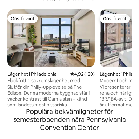
Gästfavorit
Gästfavorit
Gästfavorit
Gästfavorit
Lägenhet i Philadelphia
4,92 av 5 i genomsnittligt bet
4,92 (120)
Lägenhet i Philade
Fläckfritt 1-sovrumslägenhet med
Modernt och mysigt
takterrass|Gamla stan|Förstklassig utsikt
Chinatown - 10
Slutför din Philly-upplevelse på The
Vi presenterar vår 
Edison. Denna moderna byggnad står i
rena och härligt 
vacker kontrast till Gamla stan – känd
1BR/1BA-svit! Det
som landets mest historiska
är utformat med bå
Populära bekvämligheter för
kvadratkilometer. Promenera till de
åtanke och lovar e
bästa restaurangerna, affärer,
Din exklusiva tillfly
semesterboenden nära Pennsylvania
Independence Hall, Liberty Bell, Race
utrustat kök, ett 
Convention Center
Street Pier och mycket mer! Bara 10
rymlig 55-tums sma
minuters Uber till matcher med Eagles,
streamingbehov. Nj