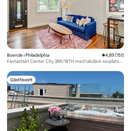
Boende i Philadelphia
4,89 av 5 i ge
4,89 (151)
Fantastiskt Center City 3BR/1BTH med takdäck sovplatser
6!
Gästfavorit
Gästfavorit