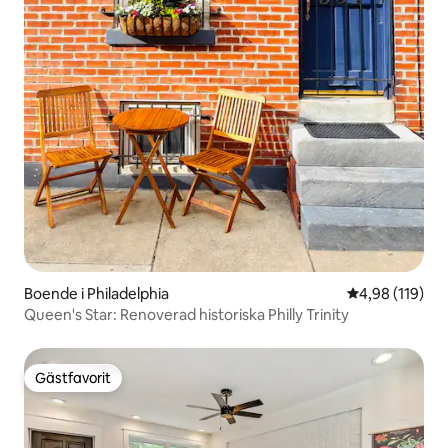
Boende i Philadelphia
4,98 av 5 i ge
4,98 (119)
Queen's Star: Renoverad historiska Philly Trinity
Gästfavorit
Gästfavorit