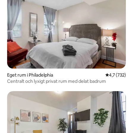
Eget rum i Philadelphia
4,7 av 5 i ge
4,7 (732)
Centralt och lyxigt privat rum med delat badrum