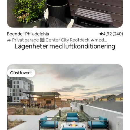
Boende i Philadelphia
4,92 av 5 i ge
4,92 (240)
🚙 Privat garage 🏙 Center City Roofdeck 🔥med
Lägenheter med luftkonditionering
bubbelpool
Gästfavorit
Gästfavorit