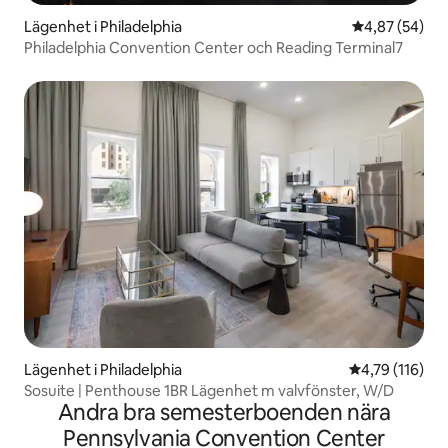
Lägenhet i Philadelphia
4,87 av 5 i g
4,87 (54)
Philadelphia Convention Center och Reading Terminal7
Lägenhet i Philadelphia
4,79 av 5 i ge
4,79 (116)
Sosuite | Penthouse 1BR Lägenhet m valvfönster, W/D
Andra bra semesterboenden nära
Pennsylvania Convention Center