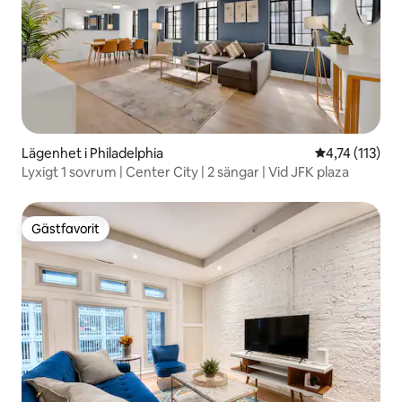
Lägenhet i Philadelphia
4,74 av 5 i g
4,74 (113)
Lyxigt 1 sovrum | Center City | 2 sängar | Vid JFK plaza
Gästfavorit
Gästfavorit