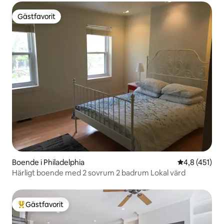
Gästfavorit
Gästfavorit
Boende i Philadelphia
4,8 av 5 i ge
4,8 (451)
Härligt boende med 2 sovrum 2 badrum Lokal värd
Gästfavorit
Populär gästfavorit