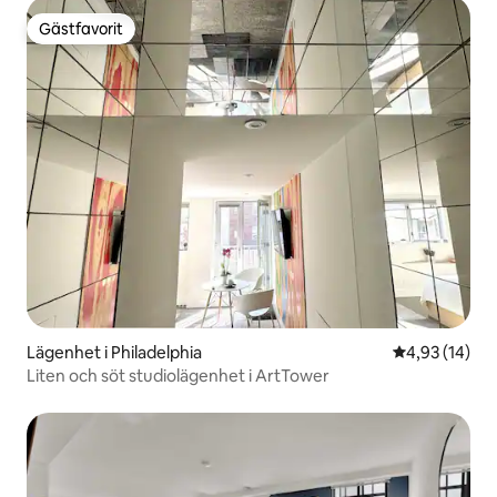
Gästfavorit
Gästfavorit
Lägenhet i Philadelphia
4,93 av 5 i g
4,93 (14)
Liten och söt studiolägenhet i ArtTower