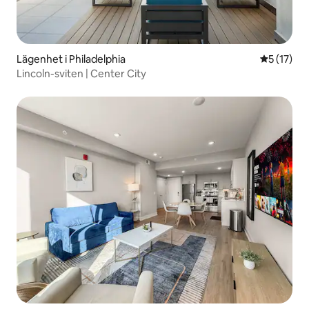
Lägenhet i Philadelphia
5 av 5 i g
5 (17)
Lincoln-sviten | Center City