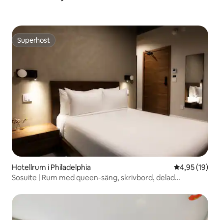
Superhost
Superhost
Hotellrum i Philadelphia
4,95 av 5 i g
4,95 (19)
Sosuite | Rum med queen-säng, skrivbord, delad
takterrass