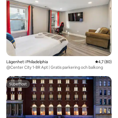
Lägenhet i Philadelphia
4,7 av 5 i g
4,7 (80)
@Center City 1-BR Apt | Gratis parkering och balkong
Superhost
Superhost