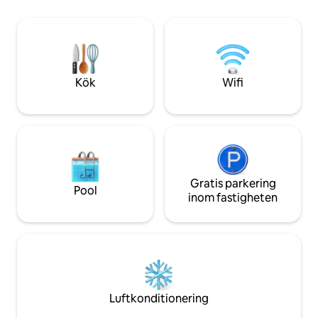
Phillies, 76ers och Flyers. ➢Queen-säng
höghastighets-WiF
➢Bäddsoffa i queen-storlek (sängkläder
luftkonditionerin
tillhandahålls) ➢ Parkering på
tillgång till våra 
närliggande parkeringsplats för 20 $/dag
för gäster – allt u
➢Delad takterrass med panoramautsikt
förbättra din uppl
➢Arbetsyta ➢Tvättmaskin/torktumlare i
Kök
Wifi
boendet ➢Gästsupport dygnet runt
Gratis parkering
Pool
inom fastigheten
Luftkonditionering