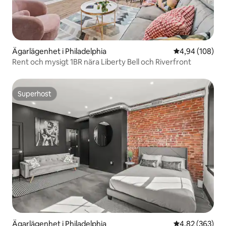
Ägarlägenhet i Philadelphia
4,94 av 5 i ge
4,94 (108)
Rent och mysigt 1BR nära Liberty Bell och Riverfront
Superhost
Superhost
Ägarlägenhet i Philadelphia
4,82 av 5 i ge
4,82 (363)