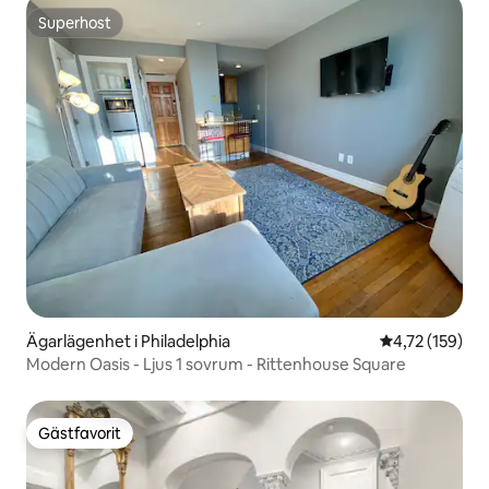
Superhost
Superhost
Ägarlägenhet i Philadelphia
4,72 av 5 i ge
4,72 (159)
Modern Oasis - Ljus 1 sovrum - Rittenhouse Square
Gästfavorit
Gästfavorit