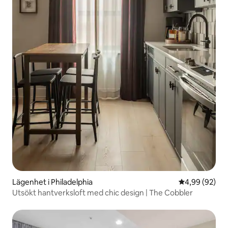
Lägenhet i Philadelphia
4,99 av 5 i g
4,99 (92)
Utsökt hantverksloft med chic design | The Cobbler