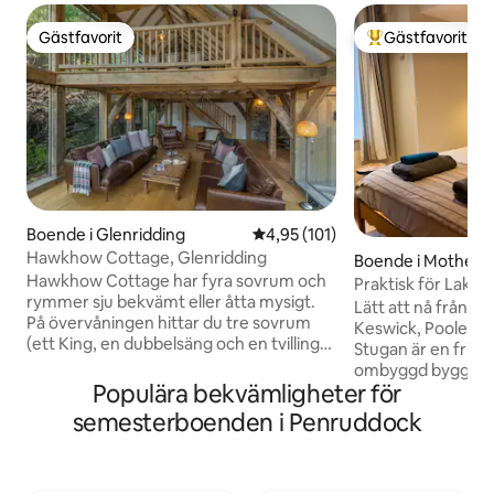
Gästfavorit
Gästfavorit
Gästfavorit
Populär gästfavor
Boende i Glenridding
4,95 av 5 i genomsnittligt bet
4,95 (101)
Hawkhow Cottage, Glenridding
Boende i Motherb
Hawkhow Cottage har fyra sovrum och
Praktisk för Lake D
rymmer sju bekvämt eller åtta mysigt.
fastighet
Lätt att nå från M6,
På övervåningen hittar du tre sovrum
Keswick, Pooley Br
(ett King, en dubbelsäng och en tvilling)
Stugan är en frist
och ett badrum. På nedervåningen finns
ombyggd byggnad. 
ett extra sovrum (liten dubbel), ett
Populära bekvämligheter för
från stor gemensam
duschrum och ett traditionellt Aga-
Lakeland Fells. Per
semesterboenden i Penruddock
uppvärmt kök. Glas- och
avkopplande paus
ekramförlängningen ger ett stort
dubbelsäng och ful
vardagsrum med vedspis och en
vardagsrum. Härlig
galleried matplats. Boendet kommer att