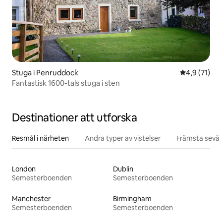
Stuga i Penruddock
4,9 av 5 i g
4,9 (71)
Fantastisk 1600-tals stuga i sten
Destinationer att utforska
Resmål i närheten
Andra typer av vistelser
Främsta sevär
London
Dublin
Semesterboenden
Semesterboenden
Manchester
Birmingham
Semesterboenden
Semesterboenden