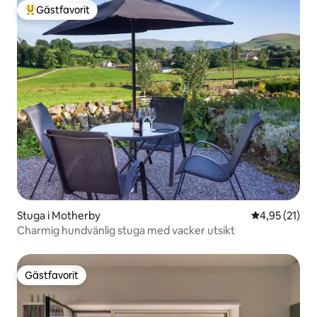
Gästfavorit
Populär gästfavorit
Stuga i Motherby
4,95 av 5 i g
4,95 (21)
Charmig hundvänlig stuga med vacker utsikt
Gästfavorit
Gästfavorit