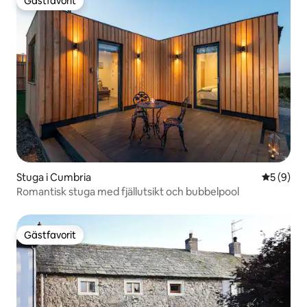
Gästfavorit
Gästfavorit
Stuga i Cumbria
5 av 5 i 
5 (9)
Romantisk stuga med fjällutsikt och bubbelpool
Gästfavorit
Gästfavorit