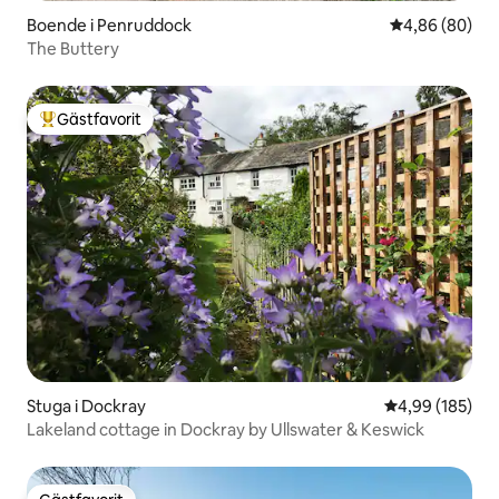
Boende i Penruddock
4,86 av 5 i g
4,86 (80)
The Buttery
Gästfavorit
Populär gästfavorit
Stuga i Dockray
4,99 av 5 i ge
4,99 (185)
Lakeland cottage in Dockray by Ullswater & Keswick