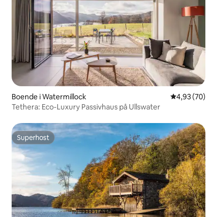
Boende i Watermillock
4,93 av 5 i g
4,93 (70)
Tethera: Eco-Luxury Passivhaus på Ullswater
Superhost
Superhost