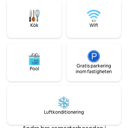
byar, närmast är 
vara förberett för din ankomst med ny
Många utomhusakti
tvättade sängkläder och badhanddukar
lokalt, Helvellyn o
som tillhandahålls för din vistelse. Vi har
närheten. Gott o
tillhandahållit ett urval av spel, pussel och
tröskeln. Din hun
Kök
Wifi
leksaker för att hålla dig underhållen
inomhus (och valfri användning av en TV
och Xbox One) samt böcker, kartor och
guider för att hjälpa dig att planera dina
aktiviteter utomhus. Det finns gott om
parkering på plats. Gäster har också
delad användning av huvudhusets
omfattande trädgårdar och mark,
Gratis parkering
Pool
inklusive bastun. Observera att
inom fastigheten
trädgården är brant med avlämningar på
vissa ställen, den har ett antal trappsteg
och stigar som kan vara extremt hala,
samt rinnande vattenvägar, dammar
och broar. Förutom att ha Ullswater på
din tröskel för segling, kajakpaddling och
vild simning, finns det ett antal
Luftkonditionering
fantastiska promenader och cykelturer
som kan startas från stugan utan att
någonsin behöva komma in i din bil.