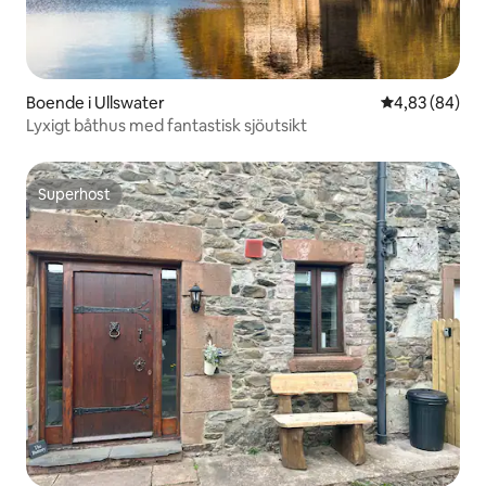
Boende i Ullswater
4,83 av 5 i g
4,83 (84)
Lyxigt båthus med fantastisk sjöutsikt
Superhost
Superhost