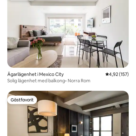
Ägarlägenhet i Mexico City
4,92 av 5 i ge
4,92 (157)
Solig lägenhet med balkong• Norra Rom
Gästfavorit
Gästfavorit