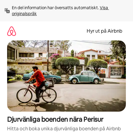
Hoppa
En del information har översatts automatiskt. 
Visa 
till
originalspråk
innehåll
Hyr ut på Airbnb
Djurvänliga boenden nära Perisur
Hitta och boka unika djurvänliga boenden på Airbnb