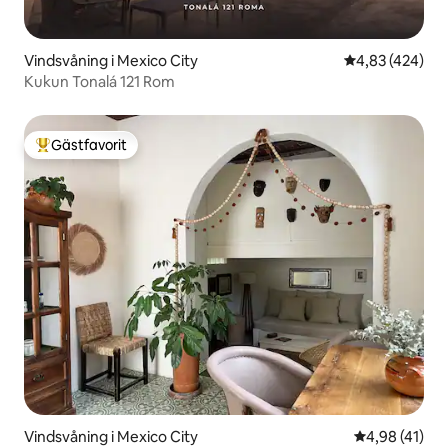
Vindsvåning i Mexico City
4,83 av 5 i ge
4,83 (424)
Kukun Tonalá 121 Rom
Gästfavorit
Populär gästfavorit
Vindsvåning i Mexico City
4,98 av 5 i g
4,98 (41)