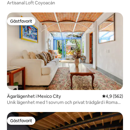
Artisanal Loft Coyoacán
Gästfavorit
Gästfavorit
Ägarlägenhet i Mexico City
4,9 av 5 i ge
4,9 (562)
Unik lägenhet med 1 sovrum och privat trädgård i Roma
Norte
Gästfavorit
Gästfavorit