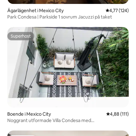
Ägarlägenhet i Mexico City
4,77 av 5 i ge
4,77 (124)
Park Condesa | Parkside 1 sovrum Jacuzzi på taket
Superhost
Superhost
Boende i Mexico City
4,88 av 5 i g
4,88 (111)
Noggrant utformade Villa Condesa med
luftkonditionering och terrass