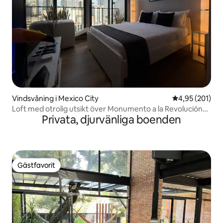
Vindsvåning i Mexico City
4,95 av 5 i ge
4,95 (201)
Loft med otrolig utsikt över Monumento a la Revolución
Privata, djurvänliga boenden
AC
Gästfavorit
Gästfavorit