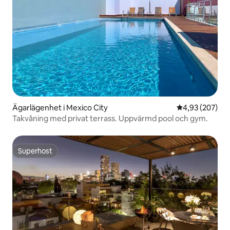
Ägarlägenhet i Mexico City
4,93 av 5 i ge
4,93 (207)
Takvåning med privat terrass. Uppvärmd pool och gym.
Superhost
Superhost