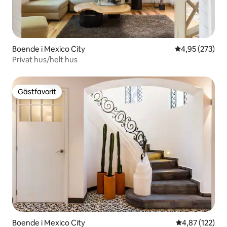
Boende i Mexico City
4,95 av 5 i ge
4,95 (273)
Privat hus/helt hus
Gästfavorit
Gästfavorit
Boende i Mexico City
4,87 av 5 i ge
4,87 (122)