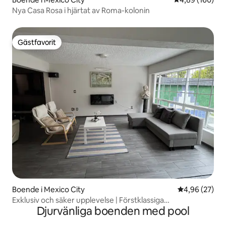
Nya Casa Rosa i hjärtat av Roma-kolonin
Gästfavorit
Gästfavorit
Boende i Mexico City
4,96 av 5 i g
4,96 (27)
Exklusiv och säker upplevelse | Förstklassiga
Djurvänliga boenden med pool
bekvämligheter