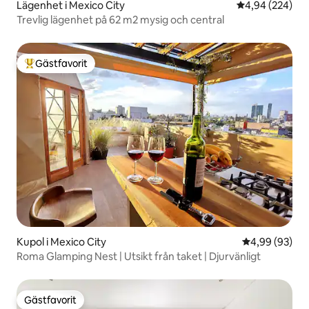
Lägenhet i Mexico City
4,94 av 5 i ge
4,94 (224)
Trevlig lägenhet på 62 m2 mysig och central
Gästfavorit
Populär gästfavorit
Kupol i Mexico City
4,99 av 5 i g
4,99 (93)
Roma Glamping Nest | Utsikt från taket | Djurvänligt
Gästfavorit
Gästfavorit