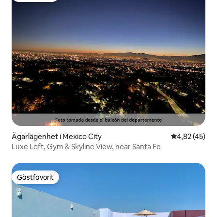
Ägarlägenhet i Mexico City
4,82 av 5 i g
4,82 (45)
Luxe Loft, Gym & Skyline View, near Santa Fe
Gästfavorit
Gästfavorit