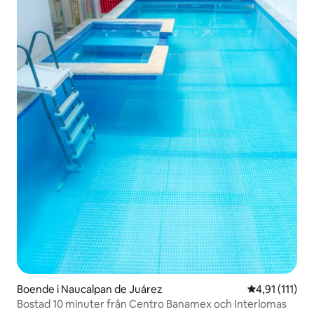
Boende i Naucalpan de Juárez
4,91 av 5 i g
4,91 (111)
Bostad 10 minuter från Centro Banamex och Interlomas