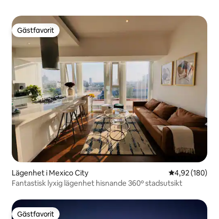
Gästfavorit
Gästfavorit
Lägenhet i Mexico City
4,92 av 5 i ge
4,92 (180)
Fantastisk lyxig lägenhet hisnande 360º stadsutsikt
Gästfavorit
Gästfavorit