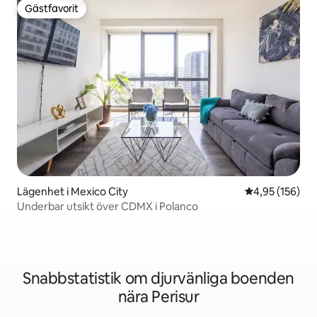
Gästfavorit
Gästfavorit
Lägenhet i Mexico City
4,95 av 5 i ge
4,95 (156)
Underbar utsikt över CDMX i Polanco
Snabbstatistik om djurvänliga boenden
nära Perisur