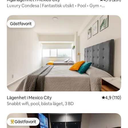
Luxury Condesa | Fantastisk utsikt • Pool • Gym •
Parkering.
Gästfavorit
Gästfavorit
Lägenhet i Mexico City
4,9 av 5 i ge
4,9 (110)
Snabbt wifi, pool, bästa läget, 3 BD
Gästfavorit
Populär gästfavorit