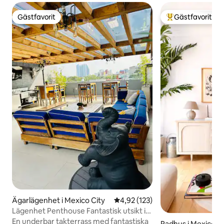
Gästfavorit
Gästfavorit
Gästfavorit
Populär gästfavor
Ägarlägenhet i Mexico City
4,92 av 5 i genomsnittligt bet
4,92 (123)
Lägenhet Penthouse Fantastisk utsikt i
Condesa Ciudad de Mexico
En underbar takterrass med fantastiska
Radhus i Mexico C