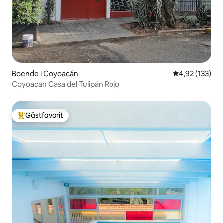
Boende i Coyoacán
4,92 av 5 i ge
4,92 (133)
Coyoacan Casa del Tulipán Rojo
Gästfavorit
Populär gästfavorit