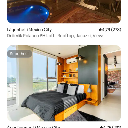
Lägenhet i Mexico City
4,79 av 5 i ge
4,79 (278)
Drömlik Polanco PH Loft | Rooftop, Jacuzzi, Views
Superhost
Superhost
Ägarlägenhet i Mexico City
4,75 av 5 i ge
4,75 (231)