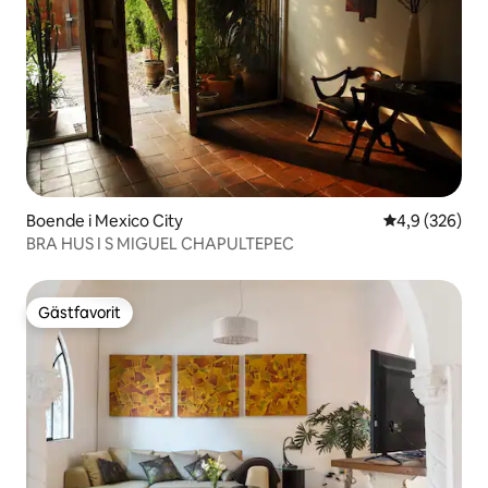
Boende i Mexico City
4,9 av 5 i ge
4,9 (326)
BRA HUS I S MIGUEL CHAPULTEPEC
Gästfavorit
Gästfavorit