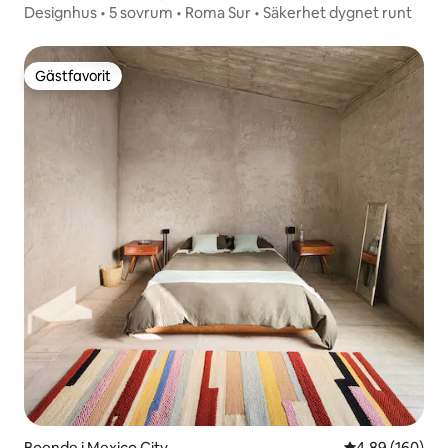
Designhus • 5 sovrum • Roma Sur • Säkerhet dygnet runt
Gästfavorit
Gästfavorit
Boende i Mexico City
4,89 av 5 i ge
4,89 (160)