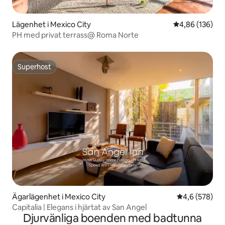
Lägenhet i Mexico City
4,86 av 5 i ge
4,86 (136)
PH med privat terrass@ Roma Norte
Superhost
Superhost
Ägarlägenhet i Mexico City
4,6 av 5 i ge
4,6 (578)
Capitalia | Elegans i hjärtat av San Angel
Djurvänliga boenden med badtunna