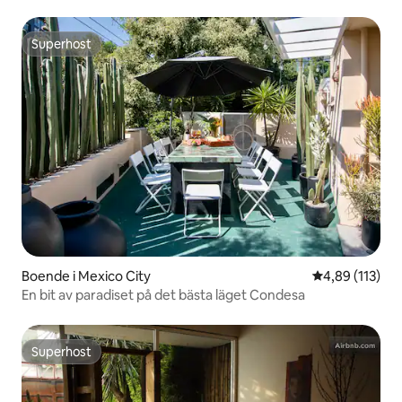
Superhost
Superhost
Boende i Mexico City
4,89 av 5 i ge
4,89 (113)
En bit av paradiset på det bästa läget Condesa
Superhost
Superhost