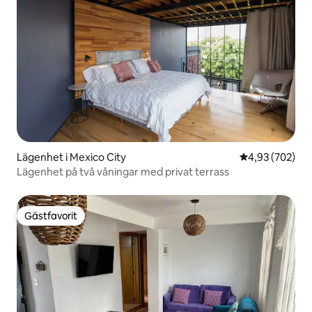
Lägenhet i Mexico City
4,93 av 5 i ge
4,93 (702)
Lägenhet på två våningar med privat terrass
Gästfavorit
Gästfavorit