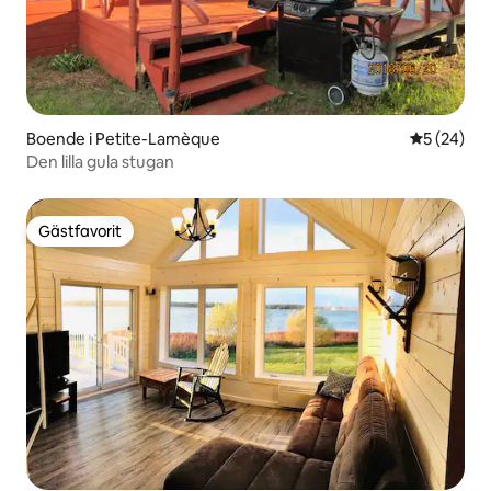
Boende i Petite-Lamèque
5 av 5 i g
5 (24)
Den lilla gula stugan
Gästfavorit
Gästfavorit