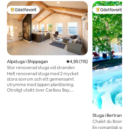
Gästfavorit
Gästfavorit
Populär gästfavorit
Populär gästfavor
Alpstuga i Shippagan
4,95 av 5 i genomsnittligt bet
4,95 (115)
Stor renoverad stuga vid stranden
Helt renoverad stuga med 2 mycket
stora sovrum och ett gemensamt
utrymme med öppen planlösning.
Otroligt utsikt över Caribou Bay.
Exceptionell närliggande strand med
möjlighet att fiska efter havsabborre
direkt från fastigheten vid högvatten.
Tillgänglig via telefon hela dagen, bor i
Stuga i Bertrand
närheten. Chiasson-Office Beach,
Chalet du Boom | V
Miscou Lighthouse och Marine
spa
En romantisk seme
Aquarium Centre på den akadiska