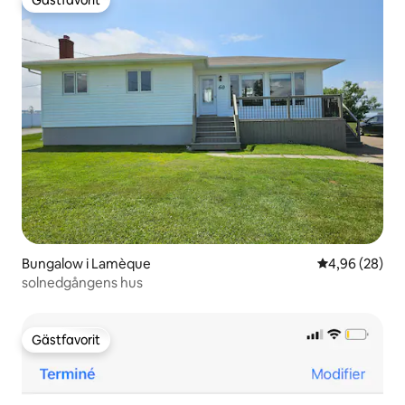
Gästfavorit
Bungalow i Lamèque
4,96 av 5 i g
4,96 (28)
solnedgångens hus
Gästfavorit
Gästfavorit