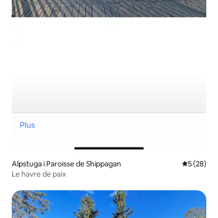
Alpstuga i Paroisse de Shippagan
5 av 5 i g
5 (28)
Le havre de paix