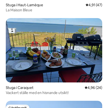
Stuga i Haut-Lamèque
4,91 av 5 i g
4,91 (47)
La Maison Bleue
Stuga i Caraquet
4,96 av 5 i g
4,96 (24)
Vackert ställe med en hisnande utsikt!
Gästfavorit