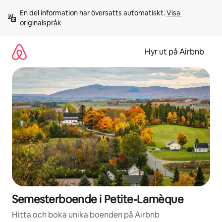
Hoppa
En del information har översatts automatiskt. 
Visa 
till
originalspråk
innehåll
Hyr ut på Airbnb
Semesterboende i Petite-Lamèque
Hitta och boka unika boenden på Airbnb