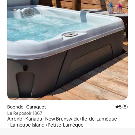
Boende i Caraquet
5 av 5 i 
5 (5)
Le Reposoir 1867
Airbnb
Kanada
New Brunswick
Île-de-Lamèque
Lamèque Island
Petite-Lamèque