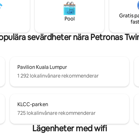
varmt bad. Skäm bort dig själv
Rekommenderas för sovplatser
ighetsbassängen på 48: e
personer max 6 - LaLaPort kö
med en fantastisk
Gratis p
och WOW underhållningsgatan 
Pool
tsikt på alla ikoniska KL
fas
bifogade - Livsmedelsbutik, ap
r.
biograf etc.
opulära sevärdheter nära Petronas Twi
Pavilion Kuala Lumpur
1 292 lokalinvånare rekommenderar
KLCC-parken
725 lokalinvånare rekommenderar
Lägenheter med wifi