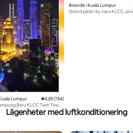
Boende i Kuala Lumpur
tligt betyg, 23 omdömen
Gömd pärla i by nära KLCC, pro
MRT/LRT
 Kuala Lumpur
4,85 av 5 i genomsnittligt betyg, 154 omdöm
4,85 (154)
ampung Baru KLCC Twin Tower
Lägenheter med luftkonditionering