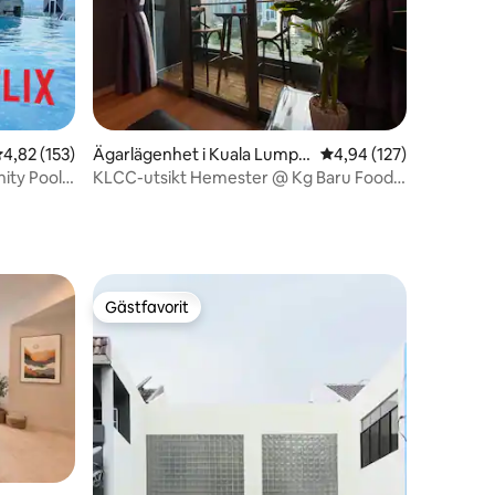
en
,82 av 5 i genomsnittligt betyg, 153 omdömen
4,82 (153)
Ägarlägenhet i Kuala Lumpu
4,94 av 5 i genomsnitt
4,94 (127)
r
nity Pool
KLCC-utsikt Hemester @ Kg Baru Food
Heaven
Gästfavorit
Gästfavorit