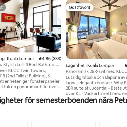
st
Gästfavorit
st
Gästfavorit
ng i Kuala Lumpur
4,86 av 5 i genomsnittligt betyg, 333 omdöm
4,86 (333)
ligt betyg, 284 omdömen
 Stylish Loft 3 Bed-Bathtub-
Lägenhet i Kuala Lumpur
4
ool
t över KLCC Twin Towers,
Panoramisk 2BR-svit med KLCC
8 (2nd Tallest Building), KL
och infinitypool
Luta dig tillbaka och slappna av 
uti enheten ger fönsterpaneler
lugna, eleganta boende. Why 
till tak en panoramautsikt över
2BR suite at Lucentia: - Bästa u
n och en fantastisk
över KL - Vackert inrett med en
färgad solnedgång i
igheter för semesterboenden nära Pet
anda – Centralt beläget och ansl
n. På nedervåningen finns 1
kollektivtrafik - Snabbt wifi - 2 
ed dubbelsäng och mindre
apparater med Netflix och andr
golvmadrass. På övervåningen,
underbara pooler - Familjevänl
med dubbelsäng och ett stort
spjälsäng och barnstol - Gym, bi
adrum med ett lyxigt badkar för
grillplatser, piano - Garagepark