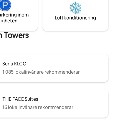
säkerhet dygnet runt och lokala
 för 4
matställen.🔥 Perfekt för stadsresor,
pcentrum
affärsresor och romantiska utflykter. 🌇✨
arkering inom
är
Luftkonditionering
tigheten
otek och
n Towers
Suria KLCC
1 085 lokalinvånare rekommenderar
THE FACE Suites
16 lokalinvånare rekommenderar