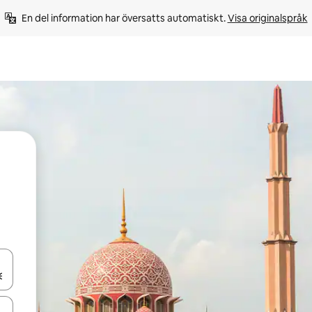
En del information har översatts automatiskt. 
Visa originalspråk
d upp- och nedåtpilarna eller utforska genom att trycka eller svepa.