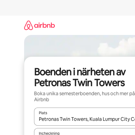
Hoppa
till
innehåll
Boenden i närheten av
Petronas Twin Towers
Boka unika semesterboenden, hus och mer på
Airbnb
Plats
När resultaten är tillgängliga kan du navigera me
Incheckning