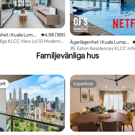
ligt betyg, 294 omdömen
het i Kuala Lumpu
4,98 av 5 i genomsnittligt betyg, 189 omdöm
4,98 (189)
diga KLCC View Lvl 32 Modern
Ägarlägenhet i Kuala Lumpu
4
 Apt
r
35: Eaton Residences KLCC Infi
Familjevänliga hus
Twin Towers View
rit
Superhost
rit
Superhost