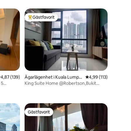
Gästfavorit
Populär gästfavorit
en
,87 av 5 i genomsnittligt betyg, 139 omdömen
4,87 (139)
Ägarlägenhet i Kuala Lumpu
4,99 av 5 i genomsnitt
4,99 (113)
r
 5
King Suite Home @Robertson,Bukit
Bintang吉隆坡武吉免登·公寓
Gästfavorit
Gästfavorit