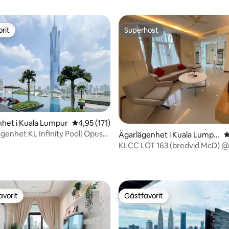
rit
Superhost
rit
Superhost
het i Kuala Lumpur
4,95 av 5 i genomsnittligt betyg, 171 omdöm
4,95 (171)
genhet KL Infinity Pool| Opus
Ägarlägenhet i Kuala Lumpu
4
es
r
KLCC LOT 163 (bredvid McD) @
ligt betyg, 105 omdömen
minuters promenad KLCC
avorit
Gästfavorit
gästfavorit
Gästfavorit