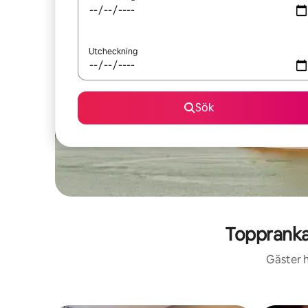
Utcheckning
Sök
Toppranka
Gäster h