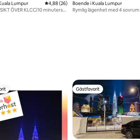
Boende i Kuala Lumpur
 Kuala Lumpur
4,88 av 5 i genomsnittligt betyg, 26 omdöm
4,88 (26)
Rymlig lägenhet med 4 sovrum 
TSIKT ÖVER KLCC|10 minuters
minuters promenad till KLCC
 till KLCC|Hög våning|Modern
ttligt betyg, 4 omdömen
rit
Gästfavorit
rit
Gästfavorit