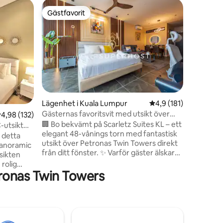
Lägenhet
Gästfavorit
Gästfav
Gästfavorit
Gästfav
[KLCC VIE
| SmartT
> Sällsy
Large Bu
Apartment ca
Residenc
promenad 
minuters 
närheten
med utsik
en
Lägenhet i Kuala Lumpur
4,9 av 5 i genomsnit
4,9 (181)
300 mbps
Gästernas favoritsvit med utsikt över
,98 av 5 i genomsnittligt betyg, 132 omdömen
4,98 (132)
tillhanda
KLCC på en hög våning
🏢 Bo bekvämt på Scarletz Suites KL – ett
gästen ka
-utsikt
elegant 48-vånings torn med fantastisk
kvalitet 
i detta
utsikt över Petronas Twin Towers direkt
Hotel Ser
Panoramic
från ditt fönster. ✨ Varför gäster älskar
TV, tvät
tsikten
det: 🏊‍♂️ Oändlig pool på taket med ikonisk
köksreds
 rolig
utsikt över stadssilhuetten 💼
ronas Twin Towers
utet till
Affärslounge + GRATIS 100 Mbps WiFi 📍
TV-
5 minuters promenad till KLCC, LRT/MRT
a - 2
och stadens hotspots 🛏️ Snygg, mysig
igt med
enhet med självincheckning och smart-
ljardbord,
TV 🚉 Omgiven av kaféer, takgym,
ering -