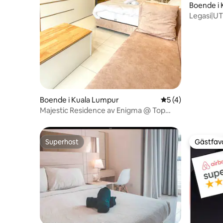
Boende i
Legasi|U
promenad
Boende i Kuala Lumpur
5 av 5 i genomsni
5 (4)
Majestic Residence av Enigma @ Top
Pool KLCC View
Superhost
Gästfavo
Superhost
Gästfavo