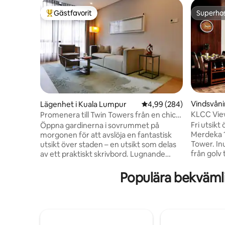
Gästfavorit
Superho
Populär gästfavorit
Superho
Vindsvåni
Lägenhet i Kuala Lumpur
4,99 av 5 i genomsnitt
4,99 (284)
KLCC View
Promenera till Twin Towers från en chic
Rooftop P
och modern lägenhet med utsikt
Fri utsik
Öppna gardinerna i sovrummet på
Merdeka 11
morgonen för att avslöja en fantastisk
Tower. In
utsikt över staden – en utsikt som delas
från golv 
av ett praktiskt skrivbord. Lugnande
horisonte
nyanser av taupe och grått upprätthåller
bärnstens
en sofistikerad känsla. Moderna
Populära bekväml
horisonte
badrums- och köksdetaljer gör detta till
sovrum m
en idealisk bas för att utforska. Min
rum med 
uppskattade 900 kvm service lägenhet
1 sovrum 
med ett sovrum är en fullt möblerad och
rymligt b
fullt luftkonditionering med integrerade