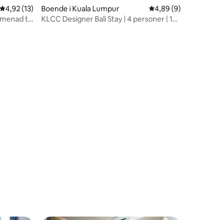
4,92 av 5 i genomsnittligt betyg, 13 omdömen
4,92 (13)
Boende i Kuala Lumpur
4,89 av 5 i genomsni
4,89 (9)
menad till
KLCC Designer Bali Stay | 4 personer | 1
minut till tåget
en