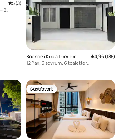
5 av 5 i genomsnittligt betyg, 3 omdömen
5 (3)
en
– 2
Boende i Kuala Lumpur
4,96 av 5 i genomsnitt
4,96 (135)
12 Pax, 6 sovrum, 6 toaletter
TheGlassHouse 玻璃屋Bangsar KL
Gästfavorit
Gästfavorit