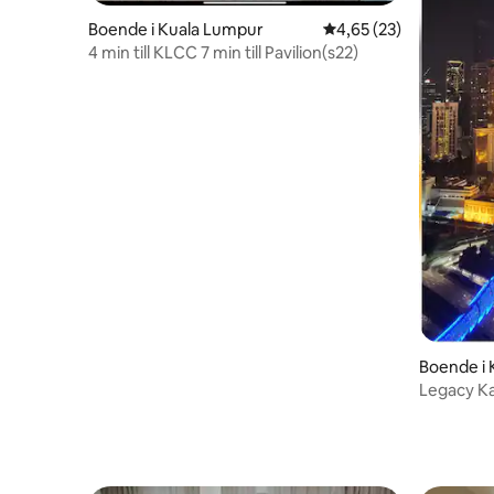
Boende i Kuala Lumpur
4,65 av 5 i genomsnit
4,65 (23)
4 min till KLCC 7 min till Pavilion(s22)
Boende i
Legacy K
View