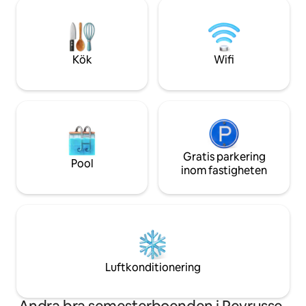
stora träd. Tveka inte att kontakta oss
festival (30 km). 
för mer information. Vi har två stora
1h30 från Atlanten
vänliga hundar, olika katter och två
Pyrenéerna.
hästar.
Kök
Wifi
Gratis parkering
Pool
inom fastigheten
Luftkonditionering