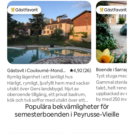
Gästfavorit
Gästfavorit
Populär gästfavorit
Populär gästfavor
Boende i Sarragac
Gästsvit i Couloumé-Monde
4,92 av 5 i genomsnittligt bet
4,92 (26)
Tyst stuga med al
bat
Rymlig lägenhet i ett lantligt hus
Gammal stenladda 
Härligt, rymligt, ljusfyllt hem med vacker
talet, helt renov
utsikt över Gers landsbygd. Njut av
uppbackad av ett va
oberoende tillgång, ett privat badrum,
by med 250 invån
kök och två soffor med utsikt över ett
utannonserade stu
Populära bekvämligheter för
stort bildfönster. En soffa är en
lugn vistelse med f
bäddsoffa som skulle tillåta upp till sex
semesterboenden i Peyrusse-Vieille
Nära Nogaro recet
personer att dela. Utanför finns en
och dess jazzfestiv
vacker pool och stort trädgårdsområde
vingårdarna i Mad
plus ett stort träbord i skuggan av två
Fezensac och des