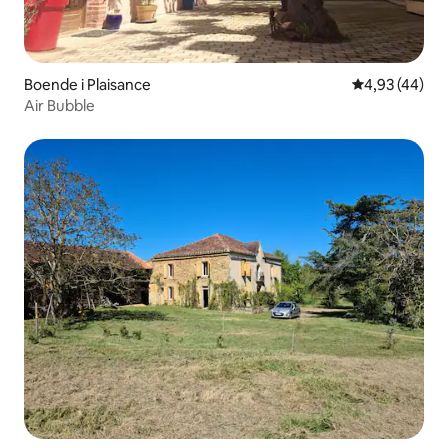
Boende i Plaisance
4,93 av 5 i g
4,93 (44)
Air Bubble