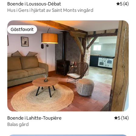
Boende i Loussous-Débat
5 av 5 i 
5 (4)
Hus i Gers i hjärtat av Saint Monts vingård
Gästfavorit
Gästfavorit
Boende i Lahitte-Toupière
5 av 5 i g
5 (14)
Balas gård