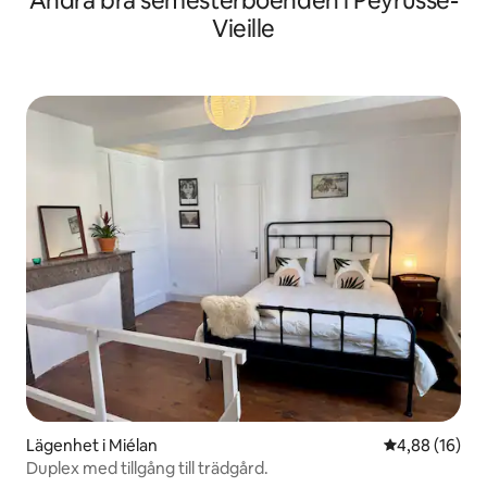
Andra bra semesterboenden i Peyrusse-
Vieille
Lägenhet i Miélan
4,88 av 5 i g
4,88 (16)
Duplex med tillgång till trädgård.