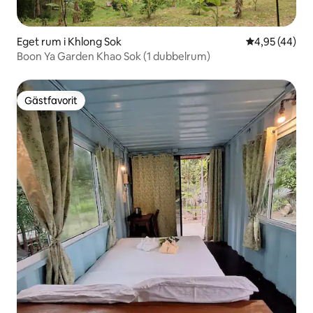
Eget rum i Khlong Sok
4,95 av 5 i g
4,95 (44)
Boon Ya Garden Khao Sok (1 dubbelrum)
Gästfavorit
Gästfavorit