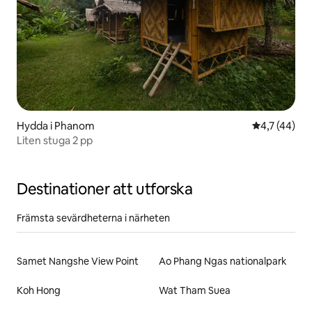
Hydda i Phanom
4,7 av 5 i g
4,7 (44)
Liten stuga 2 pp
Destinationer att utforska
Främsta sevärdheterna i närheten
Samet Nangshe View Point
Ao Phang Ngas nationalpark
Koh Hong
Wat Tham Suea