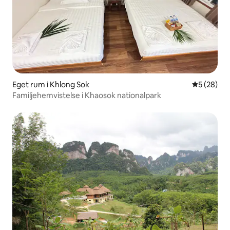
Eget rum i Khlong Sok
5 av 5 i g
5 (28)
Familjehemvistelse i Khaosok nationalpark