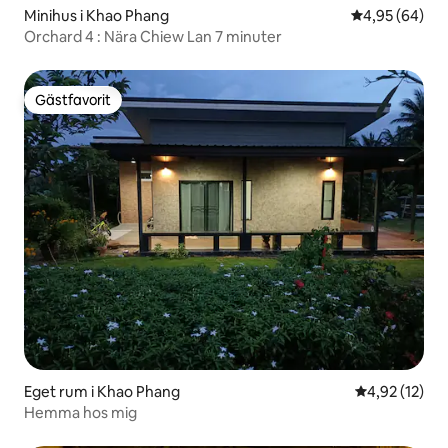
Minihus i Khao Phang
4,95 av 5 i g
4,95 (64)
Orchard 4 : Nära Chiew Lan 7 minuter
Gästfavorit
Gästfavorit
Eget rum i Khao Phang
4,92 av 5 i g
4,92 (12)
Hemma hos mig