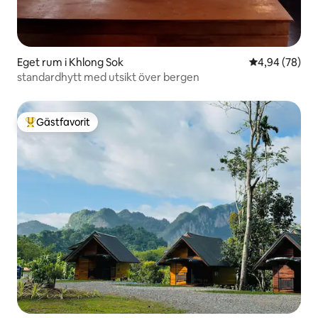
Eget rum i Khlong Sok
4,94 av 5 i g
4,94 (78)
standardhytt med utsikt över bergen
Gästfavorit
Populär gästfavorit