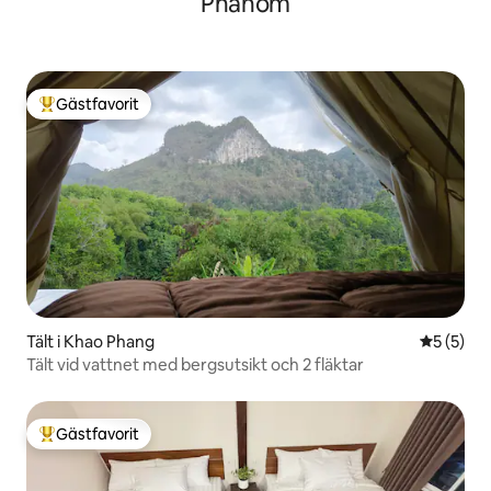
Phanom
Gästfavorit
Populär gästfavorit
Tält i Khao Phang
5 av 5 i 
5 (5)
Tält vid vattnet med bergsutsikt och 2 fläktar
Gästfavorit
Populär gästfavorit