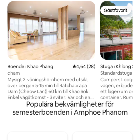
Gästfavorit
Gästfavorit
Boende i Khao Phang
4,64 av 5 i genomsnittligt bet
4,64 (28)
Stuga i Khlong Sok
dham
Standardstuga med
Mysigt 2-våningshörnhem med utsikt
Campers Lodge er
över bergen 5-15 min till Ratchaprapa
vägen, erbjuder e
Dam (Cheow Lan)| 60 km till Khao Sok.
ett lägerrum omva
Enkel vägåtkomst - 3 sviter: Var och en
container. Rumme
Populära bekvämligheter för
med eget badrum, smart-TV,
med luftkonditione
minikylskåp och kaffe/te - Öppet
varmvattenbereda
semesterboenden i Amphoe Phanom
vardagsrum: Grundläggande kök och
läge, klippa och b
köksartiklar, matbord, bar, stor soffa och
och vacker morgon
brädspel - Luftkonditionering och Wi-Fi -
45 minuter från A
Bekvämligheter: Handdukar, badrockar,
minuter från Khao 
tvål, schampo och balsam -
Boendet rymmer g