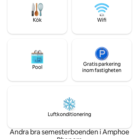
Semesterförmåner: Gratis delad pool
personer. Det finn
(150 m) och personal - Lätt att: Måltider,
och en restaurang
Barer, Scooters & Turer Perfekt för
naturen, dimma o
Kök
Wifi
familjer och grupper!
transport.
Gratis parkering
Pool
inom fastigheten
Luftkonditionering
Andra bra semesterboenden i Amphoe