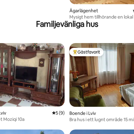
Ägarlägenhet
Mysigt hem tillhörande en lokal
Familjevänliga hus
och schackentusiast
Gästfavorit
Populär gästfavorit
Lviv
5 av 5 i genomsnittligt betyg, 9 omdöm
5 (9)
Boende i Lviv
t Moziqi 10a
Bra hus i ett lugnt område 15 m
från centrum