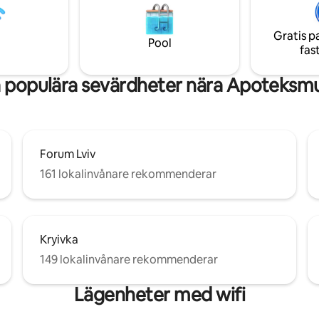
 Ljus och öppet utrymme,
från hela världen besöker maje
kök, VVS kommer att ge
katedraler, luktade kaféer och
r vila!
Gratis p
butiker i Lviv! Välkommen!
Pool
fas
 populära sevärdheter nära Apoteks
Forum Lviv
161 lokalinvånare rekommenderar
Kryivka
149 lokalinvånare rekommenderar
Lägenheter med wifi