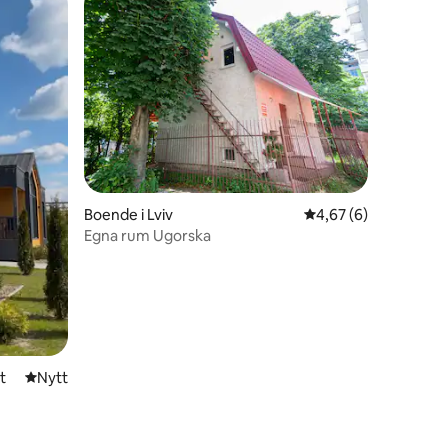
Boende i Lviv
4,67 av 5 i genomsni
4,67 (6)
en
Egna rum Ugorska
t
Nytt ställe att bo på
Nytt