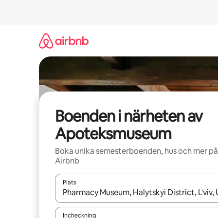
Hoppa
till
innehåll
Boenden i närheten av
Apoteksmuseum
Boka unika semesterboenden, hus och mer på
Airbnb
Plats
När resultaten är tillgängliga kan du navigera me
Incheckning