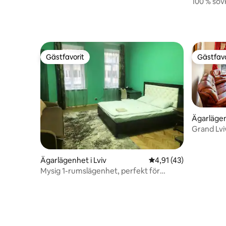
100 % sovk
Gästfavorit
Gästfavo
Gästfavorit
Gästfavo
Ägarlägen
Grand Lviv
Ägarlägenhet i Lviv
4,91 av 5 i genomsnit
4,91 (43)
Mysig 1-rumslägenhet, perfekt för
vistelser i Lviv.