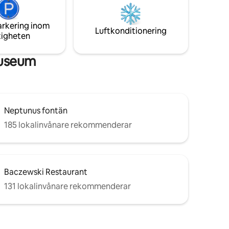
stätiska
badkar och fönster med panoramautsikt
 magiska
över gamla stan.
arkering inom
Luftkonditionering
tigheten
museum
Neptunus fontän
185 lokalinvånare rekommenderar
Baczewski Restaurant
131 lokalinvånare rekommenderar