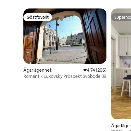
Gästfavorit
Superho
Gästfavorit
Superho
Ägarlägenhet
4,74 av 5 i genomsnitt
4,74 (206)
Romantik Luxovsky Prospekt Svobode 39
Ägarläge