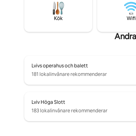
hårtork, strykjärn, mikrovågsugn. Det
historia.
finns också en tvättmaskin, kylskåp,
modernt 
elspis till ditt förfogande.
komfort fö
Kök
Wifi
Andra
Lvivs operahus och balett
181 lokalinvånare rekommenderar
Lviv Höga Slott
183 lokalinvånare rekommenderar