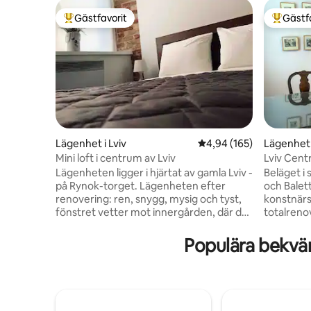
Gästfavorit
Gästf
Populär gästfavorit
Populär 
Lägenhet i Lviv
4,94 av 5 i genomsnitt
4,94 (165)
Lägenhet i
Mini loft i centrum av Lviv
Lviv Cent
för 1-3 75
Lägenheten ligger i hjärtat av gamla Lviv -
Beläget i
på Rynok-torget. Lägenheten efter
och Baletten Lägenheten t
renovering: ren, snygg, mysig och tyst,
konstnärsf
fönstret vetter mot innergården, där det
totalreno
alltid är tyst, trots lägenhetens placering.
Jag bjuder 
Vår byggnad har en mycket ren entré,
extraordin
Populära bekv
den har genomgått en större reparation.
lägenhete
Lägenheten är varm, den har allt du
en unik hi
behöver för en bekväm vistelse, både
till konst
dagligen och långsiktigt. Allt är nytt:
generatio
sängkläder, handdukar, vattenkokare,
lägenomgö