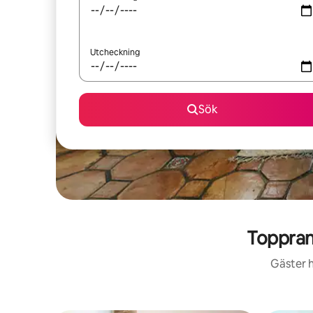
Utcheckning
Sök
Toppra
Gäster h