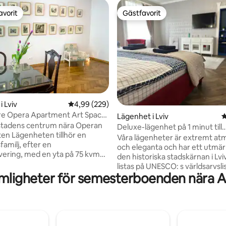
avorit
Gästfavorit
gästfavorit
Gästfavorit
ligt betyg, 165 omdömen
 Lviv
4,99 av 5 i genomsnittligt betyg, 229 omdöm
4,99 (229)
re Opera Apartment Art Space
Lägenhet i Lviv
4
 m2
 stadens centrum nära Operan
Deluxe-lägenhet på 1 minut till
illhör en
huvudtorget
Våra lägenheter är extremt at
amilj, efter en
och eleganta och har ett utmärkt
vering, med en yta på 75 kvm
den historiska stadskärnan i Lvi
in dig att tillbringa tid i en
listas på UNESCO: s världsarvslist
är kreativ atmosfär. I
ämligheter för semesterboenden nära
minuter - och du är på marknad
n hittar du hushållsartiklar med
Rummet har utsikt över staden
storia, som valts ut med kärlek
Staroyevrei Street är full av kaf
 av Lviv-konstnärer i 2
restauranger och souvenirbutiker. B
ner. Samlingen av föremål i
oss och omfamna den speciella
r en integrerad del av Lvivs
atmosfären i Lviv, eftersom re