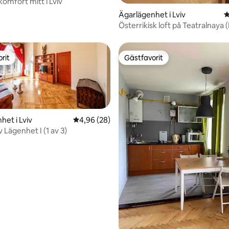
omfort mitt i Lviv
Ägarlägenhet i Lviv
4
Österrikisk loft på Teatralnaya 
torget)
rit
Gästfavorit
rit
Gästfavorit
het i Lviv
4,96 av 5 i genomsnittligt betyg, 28 omdöm
4,96 (28)
 Lägenhet I (1 av 3)
tligt betyg, 43 omdömen