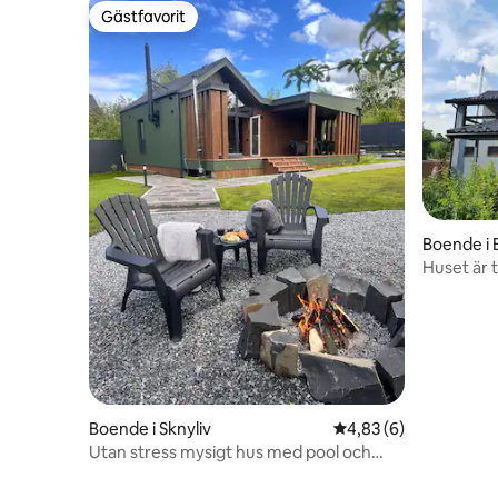
Gästfavorit
Gästfavorit
Boende i 
Huset är t
och avkop
Boende i Sknyliv
4,83 av 5 i genomsni
4,83 (6)
Utan stress mysigt hus med pool och
badtunna