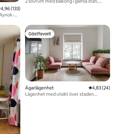
2 sovrum med balkong i gamla stan,
parkering
,96 av 5 i genomsnittligt betyg, 133 omdömen
4,96 (133)
(Rynok-
Gästfavorit
Gästfavorit
en
Ägarlägenhet
4,83 av 5 i genomsnit
4,83 (24)
Lägenhet med utsikt över staden
Chaikovskoho