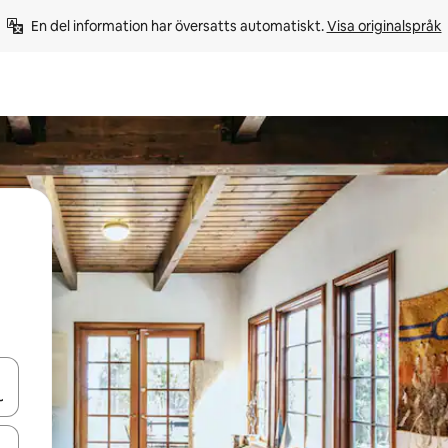
En del information har översatts automatiskt. 
Visa originalspråk
d upp- och nedåtpilarna eller utforska genom att trycka eller svepa.