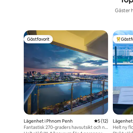
Gäster h
Gästfavorit
Gästf
Gästfavorit
Populär 
Lägenhet i Phnom Penh
5 av 5 i genomsnit
5 (12)
Lägenhet
Fantastisk 270-graders havsutsikt och ny
Helt ny f
lägenhet med 2 sängar i staden
Rökfritt