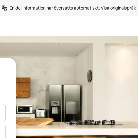
En del information har översatts automatiskt. 
Visa originalspråk
d upp- och nedåtpilarna eller utforska genom att trycka eller svepa.