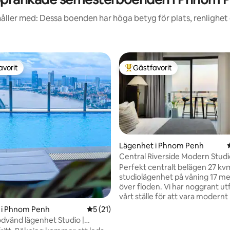
åller med: Dessa boenden har höga betyg för plats, renlighet
avorit
Gästfavorit
gästfavorit
Populär gästfavorit
Lägenhet i Phnom Penh
Central Riverside Modern Studi
Rivers View
Perfekt centralt belägen 27 kv
studiolägenhet på våning 17 me
över floden. Vi har noggrant u
vårt ställe för att vara modern
hemtrevligt, och se till att allt 
tligt betyg, 12 omdömen
 i Phnom Penh
5 av 5 i genomsnittligt betyg, 21 omdöm
5 (21)
och grundläggande behov tillg
lodvänd lägenhet Studio |
Här kan du komma åt allt (rest