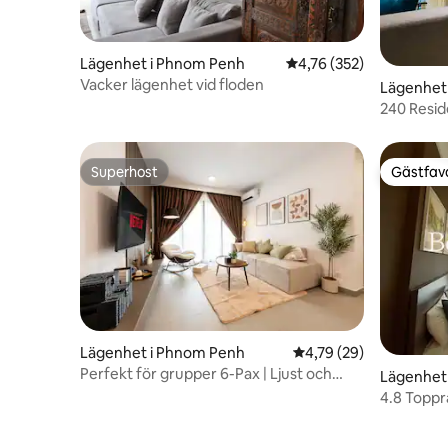
Lägenhet i Phnom Penh
4,76 av 5 i genomsnitt
4,76 (352)
Vacker lägenhet vid floden
Lägenhet
240 Resid
Superhost
Gästfavo
Superhost
Gästfavo
Lägenhet i Phnom Penh
4,79 av 5 i genomsnit
4,79 (29)
Perfekt för grupper 6-Pax | Ljust och
Lägenhet
mysigt 3BR boende
4.8 Toppr
(pool och