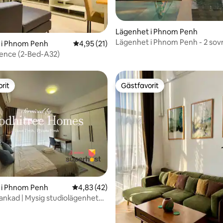
ligt betyg, 352 omdömen
Lägenhet i Phnom Penh
Lägenhet i Phnom Penh - 2 so
 i Phnom Penh
4,95 av 5 i genomsnittligt betyg, 21 omdöm
4,95 (21)
ence (2-Bed-A32)
rit
Gästfavorit
rit
Gästfavorit
tligt betyg, 29 omdömen
 i Phnom Penh
4,83 av 5 i genomsnittligt betyg, 42 omdöm
4,83 (42)
ankad | Mysig studiolägenhet
 gym)