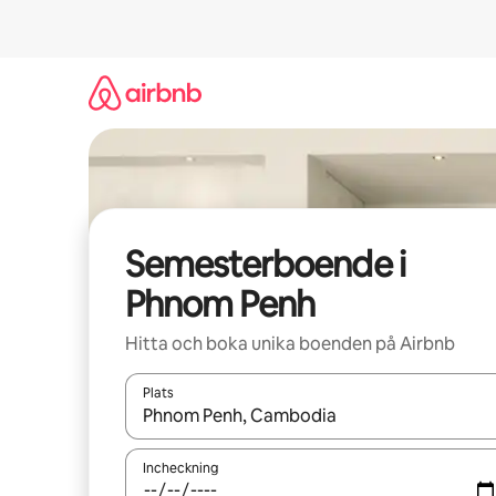
Hoppa
till
innehåll
Semesterboende i
Phnom Penh
Hitta och boka unika boenden på Airbnb
Plats
När resultaten är tillgängliga kan du navigera me
Incheckning