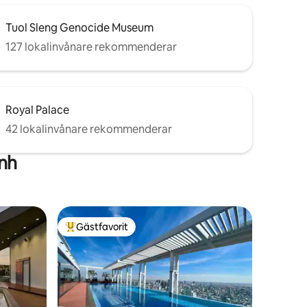
Tuol Sleng Genocide Museum
127 lokalinvånare rekommenderar
Royal Palace
42 lokalinvånare rekommenderar
nh
Gästfavorit
Populär gästfavorit