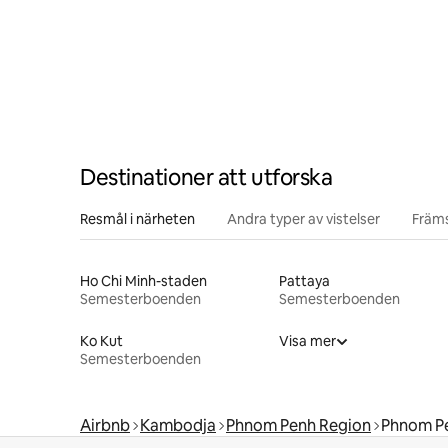
Destinationer att utforska
Resmål i närheten
Andra typer av vistelser
Främs
Ho Chi Minh-staden
Pattaya
Semesterboenden
Semesterboenden
Ko Kut
Visa mer
Semesterboenden
Airbnb
Kambodja
Phnom Penh Region
Phnom P