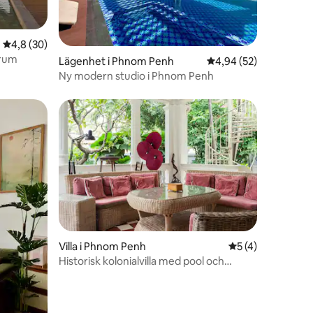
4,8 av 5 i genomsnittligt betyg, 30 omdömen
4,8 (30)
vrum
en
Lägenhet i Phnom Penh
4,94 av 5 i genomsnit
4,94 (52)
Ny modern studio i Phnom Penh
Villa i Phnom Penh
5 av 5 i genomsn
5 (4)
Historisk kolonialvilla med pool och
en
trädgård