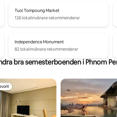
Tuol Tompoung Market
126 lokalinvånare rekommenderar
Independence Monument
82 lokalinvånare rekommenderar
ndra bra semesterboenden i Phnom Pe
avorit
gästfavorit