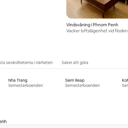
Vindsvåning i Phnom Penh
Vacker loftslägenhet vid floden 
ta sevärdheterna i närheten
Saker att göra
Nha Trang
Siem Reap
Ko
Semesterboenden
Semesterboenden
Se
enh