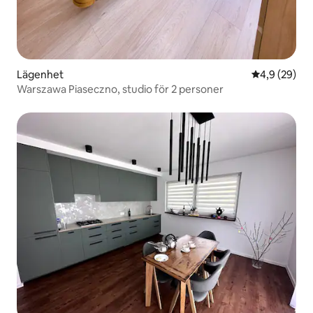
Lägenhet
4,9 av 5 i g
4,9 (29)
Warszawa Piaseczno, studio för 2 personer