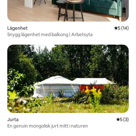
Lägenhet
5 av 5 i g
5 (14)
Snygg lägenhet med balkong | Arbetsyta
Jurta
5 av 5 i 
5 (3)
En genuin mongolisk jurt mitt i naturen