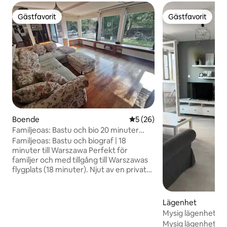
Gästfavorit
Gästfavorit
Gästfavorit
Gästfavorit
Boende
5 av 5 i genomsnittligt be
5 (26)
Familjeoas: Bastu och bio 20 minuter
från Warszawa
Familjeoas: Bastu och biograf | 18
minuter till Warszawa Perfekt för
familjer och med tillgång till Warszawas
flygplats (18 minuter). Njut av en privat
villaupplevelse som du inte hittar i
centrum! ✅ TILLGÅNG TILL
WARSZAWA: 30 minuter till centrum
Lägenhet
med direkt tåg eller bil. ✅
Mysig lägenhet M
BEKVÄMLIGHETER: 100-tums
Mysig lägenhet (50