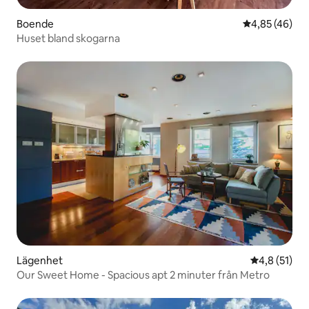
Boende
4,85 av 5 i g
4,85 (46)
Huset bland skogarna
Lägenhet
4,8 av 5 i g
4,8 (51)
Our Sweet Home - Spacious apt 2 minuter från Metro