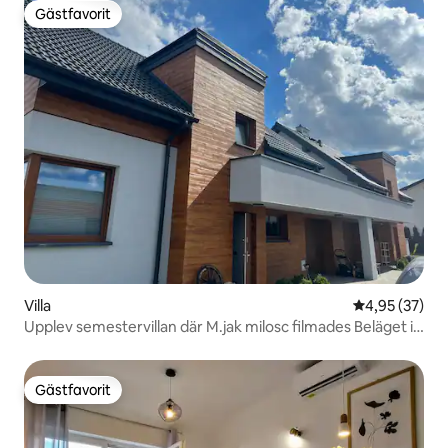
Gästfavorit
Gästfavorit
Villa
4,95 av 5 i g
4,95 (37)
Upplev semestervillan där M.jak milosc filmades Beläget i
Janki-området, nära Warszawa
Gästfavorit
Gästfavorit