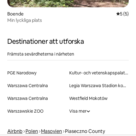
Boende
5 av 5 i 
5 (5)
Min lyckliga plats
Destinationer att utforska
Främsta sevärdheterna i närheten
PGE Narodowy
Kultur- och vetenskapspalatset
Warszawa Centralna
Legia Warszawa Stadion kommunalt av marskalk Józef Piłsudski
Warszawa Centralna
Westfield Mokotów
Warszawskie ZOO
Visa mer
Airbnb
Polen
Masovien
Piaseczno County