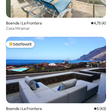
Boende i La Frontera
4,75 av 5 i
4,75 (4)
Casa Miramar
Gästfavorit
Populär gästfavorit
Boende i La Frontera
5 av 5 i g
5 (43)