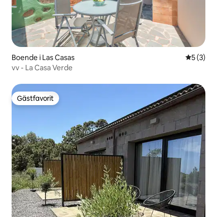
Boende i Las Casas
5 av 5 i 
5 (3)
vv - La Casa Verde
Gästfavorit
Gästfavorit