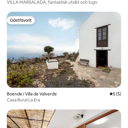
VILLA MARSALADA. fantastisk utsikt och lugn.
Gästfavorit
Gästfavorit
Boende i Villa de Valverde
5 av 5 i 
5 (5)
Casa Rural La Era