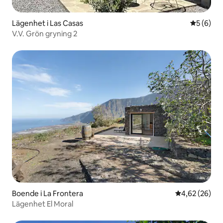
Lägenhet i Las Casas
5 av 5 i 
5 (6)
V.V. Grön gryning 2
Boende i La Frontera
4,62 av 5 i g
4,62 (26)
Lägenhet El Moral