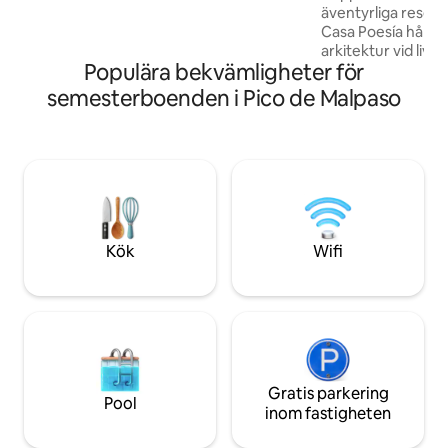
äventyrliga resenä
eget badrum. Alla rum är
Casa Poesía håller 
luftkonditionerade. Hamnen och
arkitektur vid liv;
flygplatsen ligger ⛵️✈️mycket nära.
Populära bekvämligheter för
enbärsspån och de
utgör en harmonisk
semesterboenden i Pico de Malpaso
ett poetiskt hem. Byggt av mina
farföräldrar 1900,
senaste åren steg
mycket kärlek och v
författare, läsare
konstnärer. En avk
en perfekt semest
Kök
Wifi
Gratis parkering
Pool
inom fastigheten