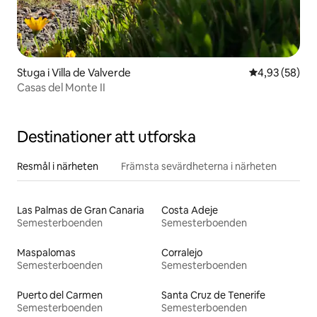
Stuga i Villa de Valverde
4,93 av 5 i g
4,93 (58)
Casas del Monte II
Destinationer att utforska
Resmål i närheten
Främsta sevärdheterna i närheten
Las Palmas de Gran Canaria
Costa Adeje
Semesterboenden
Semesterboenden
Maspalomas
Corralejo
Semesterboenden
Semesterboenden
Puerto del Carmen
Santa Cruz de Tenerife
Semesterboenden
Semesterboenden