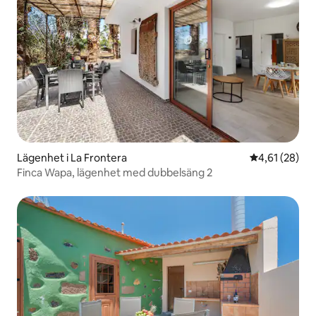
Lägenhet i La Frontera
4,61 av 5 i g
4,61 (28)
Finca Wapa, lägenhet med dubbelsäng 2