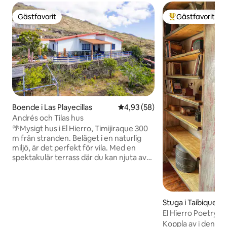
Gästfavorit
Gästfavorit
Gästfavorit
Populär gästfavor
Boende i Las Playecillas
4,93 av 5 i genomsnittligt bet
4,93 (58)
Andrés och Tilas hus
🌴Mysigt hus i El Hierro, Timijiraque 300
m från stranden. Beläget i en naturlig
miljö, är det perfekt för vila. Med en
spektakulär terrass där du kan njuta av
utsikten över havet och bergen, har den
också en🌵 mycket speciell
kaktusträdgård. Huset är uppdelat i 3
rum för 6 personer, (2 dubbelrum och 1
Stuga i Taibique
med 2 sängar), ett vardagsrum, ett stort
El Hierro Poetry 
kök och ett badrum. För 8 personer
Writer's Retreat
Koppla av i denna m
finns ytterligare ett isolerat rum med