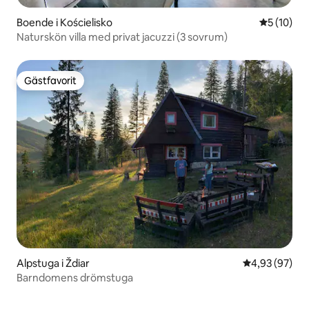
Boende i Kościelisko
5 av 5 i g
5 (10)
Naturskön villa med privat jacuzzi (3 sovrum)
Gästfavorit
Gästfavorit
Alpstuga i Ždiar
4,93 av 5 i g
4,93 (97)
Barndomens drömstuga