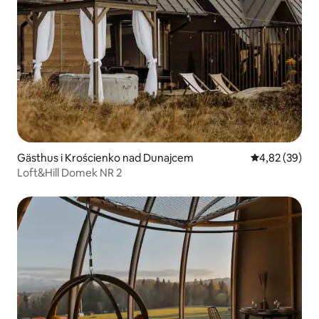
Gästhus i Krościenko nad Dunajcem
4,82 av 5 i g
4,82 (39)
Loft&Hill Domek NR 2