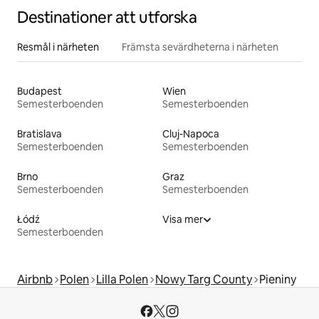
Destinationer att utforska
Resmål i närheten
Främsta sevärdheterna i närheten
Budapest
Wien
Semesterboenden
Semesterboenden
Bratislava
Cluj-Napoca
Semesterboenden
Semesterboenden
Brno
Graz
Semesterboenden
Semesterboenden
Łódź
Visa mer
Semesterboenden
Airbnb
Polen
Lilla Polen
Nowy Targ County
Pieniny