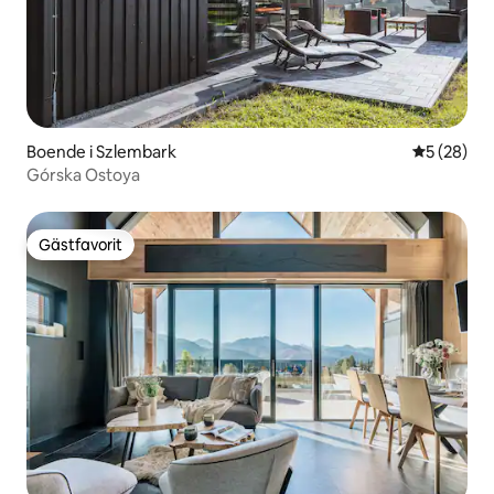
Boende i Szlembark
5 av 5 i g
5 (28)
Górska Ostoya
Gästfavorit
Gästfavorit