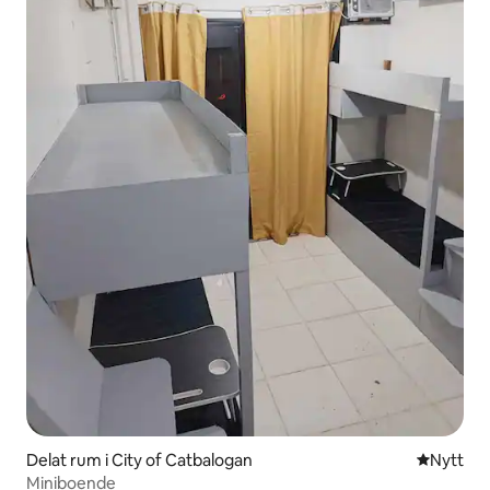
Delat rum i City of Catbalogan
Nytt ställ
Nytt
Miniboende