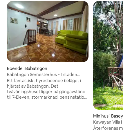
Boende i Babatngon
Babatngon Semesterhus ~ I staden
Proper
Ett fantastiskt hyresboende beläget i
hjärtat av Babatngon. Det
tvåvåningshuset ligger på gångavstånd
till 7-Eleven, stormarknad, bensinstation,
Cebuana/Palawan och busstation. Ta
med hela familjen till detta fantastiska
ställe med massor av plats för skoj. Alla 3
Minihus i Basey
sovrummen är luftkonditionerade.
Kawayan Villa i C
Oavsett om du är här för att utforska
Återförenas med 