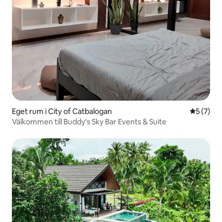
Eget rum i City of Catbalogan
5 av 5 i 
5 (7)
Välkommen till Buddy's Sky Bar Events & Suite