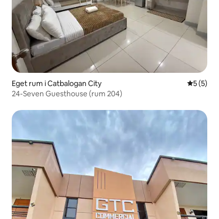
Eget rum i Catbalogan City
5 av 5 i 
5 (5)
24-Seven Guesthouse (rum 204)