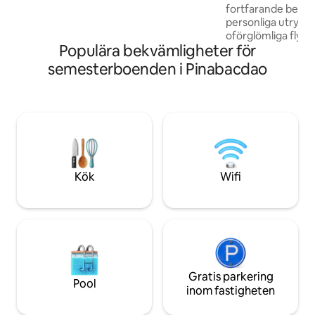
och besöka eller använda platsen för en
fortfarande bekvä
familjeåterförening, erbjuder huset den
personliga utrym
perfekta balansen mellan bekvämlighet
oförglömliga flykt.
och utrymme. Boka din vistelse idag och
Populära bekvämligheter för
bekvämt luftkond
njut av upplevelsen.
med både havs- oc
semesterboenden i Pinabacdao
ställe är perfekt 
havet och gården oc
från stadens buller. Kom för landskap
stanna för underv
Kök
Wifi
Gratis parkering
Pool
inom fastigheten