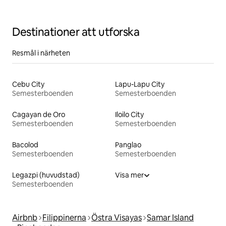
Destinationer att utforska
Resmål i närheten
Cebu City
Lapu-Lapu City
Semesterboenden
Semesterboenden
Cagayan de Oro
Iloilo City
Semesterboenden
Semesterboenden
Bacolod
Panglao
Semesterboenden
Semesterboenden
Legazpi (huvudstad)
Visa mer
Semesterboenden
Airbnb
Filippinerna
Östra Visayas
Samar Island