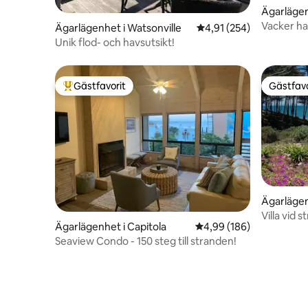
Ägarlägen
Vacker ha
Ägarlägenhet i Watsonville
4,91 av 5 i genomsnitt
4,91 (254)
of Beach
Unik flod- och havsutsikt!
Gästfavorit
Gästfavo
Populär gästfavorit
Gästfavo
Ägarlägen
Villa vid
Ägarlägenhet i Capitola
4,99 av 5 i genomsnitt
4,99 (186)
Seaview Condo - 150 steg till stranden!