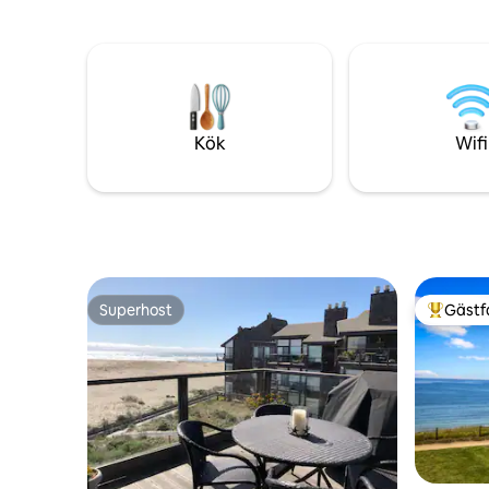
stillheten och ensamheten i vår Serene
avskild s
Redwood Retreat. Se beskrivning av
tillräcklig
boendet.
Monterey 
Kök
Wifi
Superhost
Gästf
Superhost
Populär 