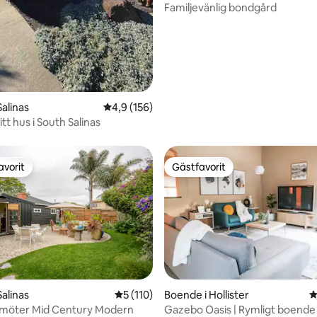
Familjevänlig bondgård
Salinas
4,9 av 5 i genomsnittligt betyg, 156 omdöm
4,9 (156)
itt hus i South Salinas
avorit
Gästfavorit
gästfavorit
Gästfavorit
Salinas
5 av 5 i genomsnittligt betyg, 110 omdöm
5 (110)
Boende i Hollister
4
 möter Mid Century Modern
Gazebo Oasis | Rymligt boende 
ligt betyg, 100 omdömen