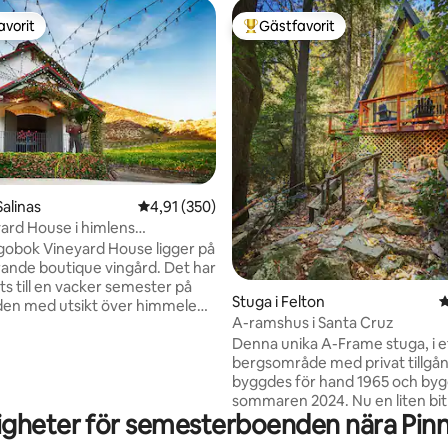
avorit
Gästfavorit
gästfavorit
Populär gästfavorit
ligt betyg, 372 omdömen
Salinas
4,91 av 5 i genomsnittligt betyg, 350 omdöm
4,91 (350)
ard House i himlens
ker
obok Vineyard House ligger på
ande boutique vingård. Det har
s till en vacker semester på
Stuga i Felton
4
den med utsikt över himmelens
A-ramshus i Santa Cruz
er. Det fyllda köket och grillen
Denna unika A-Frame stuga, i e
u behöver för att göra en
bergsområde med privat tillgång
tid till din gratis flaska vin.
byggdes för hand 1965 och by
ldgropen ovanför den bakre
sommaren 2024. Nu en liten bit av himlen
n med utsikt över den övre
gheter för semesterboenden nära Pinn
på bäcken i redwoods. *5-10 minuter till
, njut med vin medan du ser
Henry Cowell Redwoods State 
xa! Denna underbara villa är