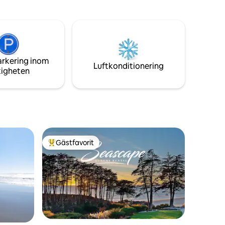
Lomond
väg. Det finns WiFi men ingen TV eller
, Quail
luftkonditionering. SCC Permit# 241449
+
s
arkering inom
Luftkonditionering
tigheten
Gästfavorit
Populär gästfavorit