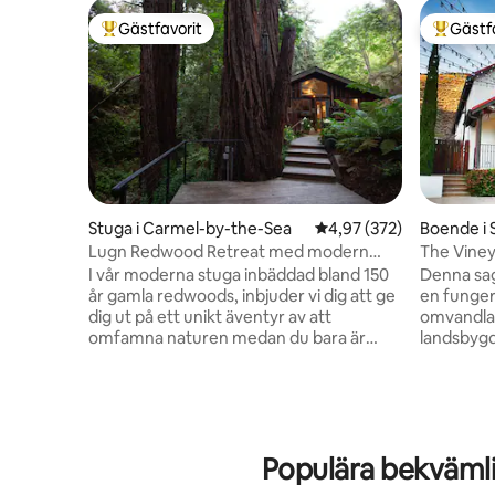
Gästfavorit
Gästf
Populär gästfavorit
Populär 
Stuga i Carmel-by-the-Sea
4,97 av 5 i genomsnitt
4,97 (372)
Boende i 
Lugn Redwood Retreat med modern
The Viney
komfort
betesmar
I vår moderna stuga inbäddad bland 150
Denna sag
år gamla redwoods, inbjuder vi dig att ge
en funger
dig ut på ett unikt äventyr av att
omvandlat
omfamna naturen medan du bara är
landsbyg
några minuter från staden. Vinprovning i
betesmark
centrala Carmel, golf i världsklass på
har allt d
Pebble Beach eller vandringsleder i Point
gourmetmål
Lobos och Big Sur. "Magisk", "Fantastisk",
Njut av e
"En sann fristad" är bara några ord som
uteplatse
Populära bekvämli
används av vår gäst för att beskriva sin
vingården
vistelse hos oss. Kom bort och koppla ur
druvor vä