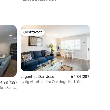
Gästfavorit
Gästfavorit
Lägenhet i San Jose
4,84 av 5 i genomsnitt
4,84 (287)
Lyxig vistelse nära Oakridge Mall för
,98 av 5 i genomsnittligt betyg, 139 omdömen
4,98 (139)
semester/arbete
ckra Santa