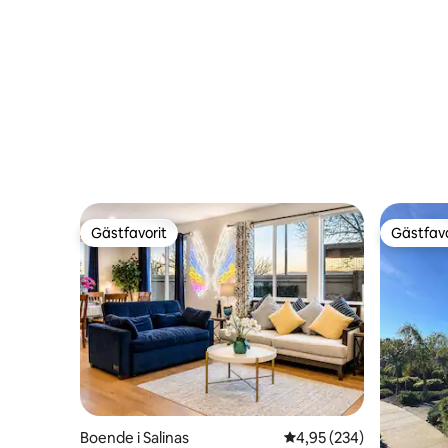
Gästfavorit
Gästfavo
Gästfavorit
Gästfavo
Boende i Salinas
4,95 av 5 i genomsnitt
4,95 (234)