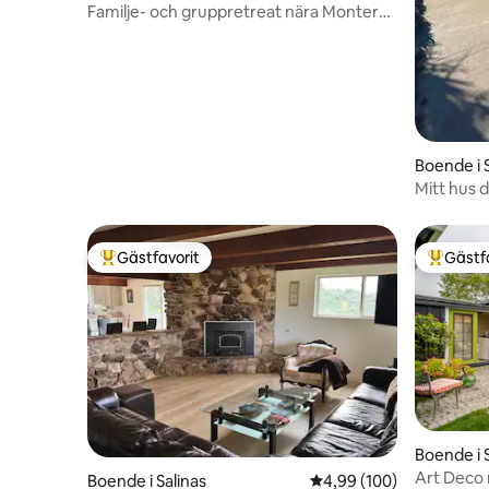
Familje- och gruppretreat nära Monterey
| Rymmer 16+
Boende i 
Mitt hus d
Gästfavorit
Gästf
Populär gästfavorit
Populär 
Boende i 
Art Deco
Boende i Salinas
4,99 av 5 i genomsnitt
4,99 (100)