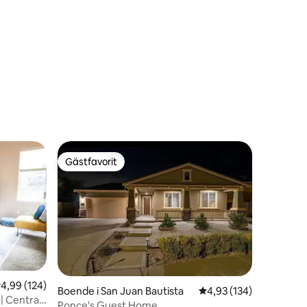
en
Gästfavorit
Gästfavorit
en
,99 av 5 i genomsnittligt betyg, 124 omdömen
4,99 (124)
Boende i San Juan Bautista
4,93 av 5 i genomsnitt
4,93 (134)
| Centralt
Ponce's Guest Home