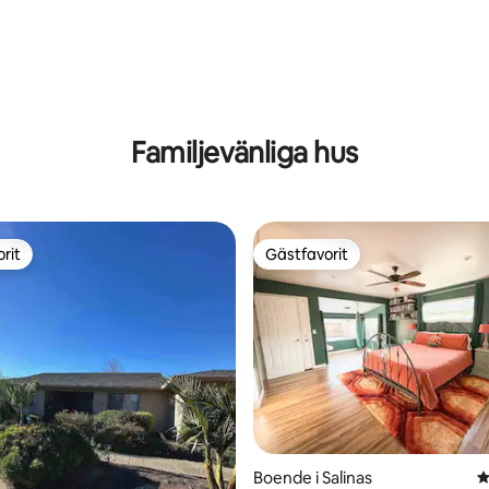
Familjevänliga hus
rit
Gästfavorit
rit
Gästfavorit
ligt betyg, 234 omdömen
Boende i Salinas
4