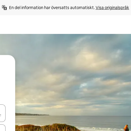
En del information har översatts automatiskt. 
Visa originalspråk
d upp- och nedåtpilarna eller utforska genom att trycka eller svepa.