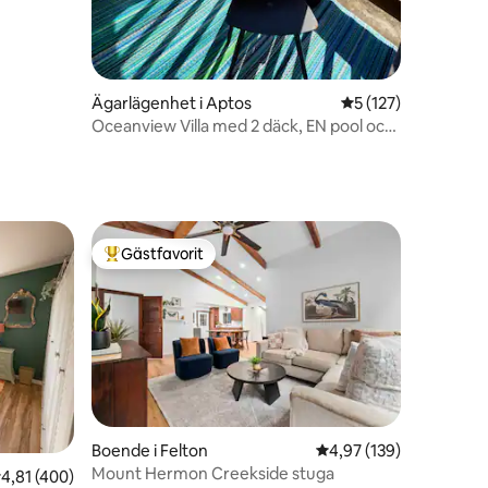
Ägarlägenhet i Aptos
5 av 5 i genomsnitt
5 (127)
Oceanview Villa med 2 däck, EN pool och
öppen spis
Gästfavorit
Populär gästfavorit
Boende i Felton
4,97 av 5 i genomsnitt
4,97 (139)
Mount Hermon Creekside stuga
,81 av 5 i genomsnittligt betyg, 400 omdömen
4,81 (400)