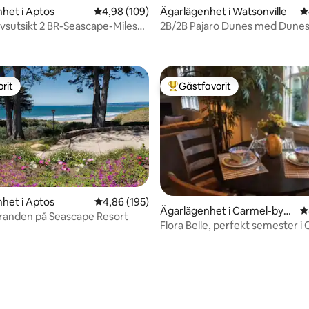
het i Aptos
4,98 av 5 i genomsnittligt betyg, 109 omdöm
4,98 (109)
Ägarlägenhet i Watsonville
4
vsutsikt 2 BR-Seascape-Miles
2B/2B Pajaro Dunes med Dunes
ligt betyg, 254 omdömen
Ocean View
rit
Gästfavorit
rit
Populär gästfavorit
het i Aptos
4,86 av 5 i genomsnittligt betyg, 195 omdöm
4,86 (195)
Ägarlägenhet i Carmel-by-t
4
 stranden på Seascape Resort
he-Sea
Flora Belle, perfekt semester i
ligt betyg, 186 omdömen
by-the-Sea