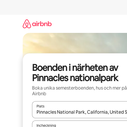
Hoppa
till
innehåll
Boenden i närheten av
Pinnacles nationalpark
Boka unika semesterboenden, hus och mer på
Airbnb
Plats
När resultaten är tillgängliga kan du navigera me
Incheckning