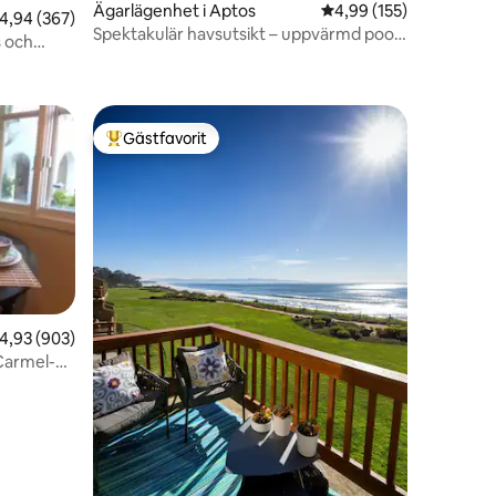
Ägarlägenhet i Aptos
4,99 av 5 i genomsnitt
4,99 (155)
en
,94 av 5 i genomsnittligt betyg, 367 omdömen
4,94 (367)
Spektakulär havsutsikt – uppvärmd pool
 och
och spa Seascape
Gästfavorit
Populär gästfavorit
en
,93 av 5 i genomsnittligt betyg, 903 omdömen
4,93 (903)
 Carmel-