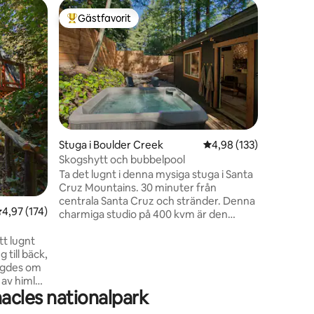
Husvagn/h
Gästfavorit
Superho
Populär gästfavorit
Superho
y
Häststall
Unik, off-gri
den minim
äventyrli
Hipp+mysi
utrymme ä
från stad
Carmel Va
miles), M
en
Stuga i Boulder Creek
4,98 av 5 i genomsnitt
4,98 (133)
(45 miles)
Skogshytt och bubbelpool
ligger mi
Ta det lugnt i denna mysiga stuga i Santa
Om en ca
Cruz Mountains. 30 minuter från
inne i nat
centrala Santa Cruz och stränder. Denna
vi att du
,97 av 5 i genomsnittligt betyg, 174 omdömen
4,97 (174)
charmiga studio på 400 kvm är den
resa!
perfekta miljön för att koppla bort från
tt lugnt
stadslivet och fördjupa dig i redwoods.
 till bäck,
Stugan har en dubbelsäng, badrum, kök
ggdes om
och grill. Den privata gården har en
bubbelpool, gasolspis och hängmatta för
acles nationalpark
att koppla av och koppla av. Observera
Park,
att stugan ligger på en enkelriktad, blåsig