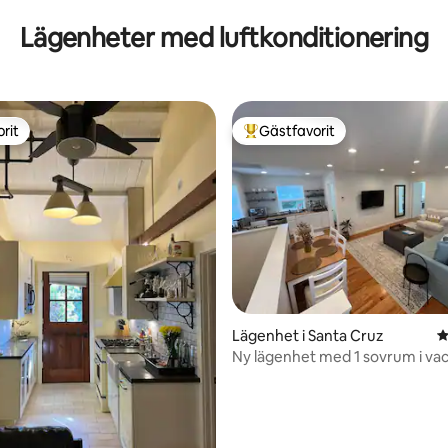
| KingBeds
Lägenheter med luftkonditionering
rit
Gästfavorit
rit
Populär gästfavorit
ligt betyg, 212 omdömen
Lägenhet i Santa Cruz
4
Ny lägenhet med 1 sovrum i va
Cruz