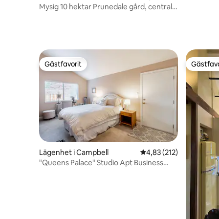
Mysig 10 hektar Prunedale gård, centralt
läge
Gästfavorit
Gästfavo
Gästfavorit
Gästfavo
Lägenhet i Campbell
4,83 av 5 i genomsnitt
4,83 (212)
"Queens Palace" Studio Apt Business
Ready – San Jose