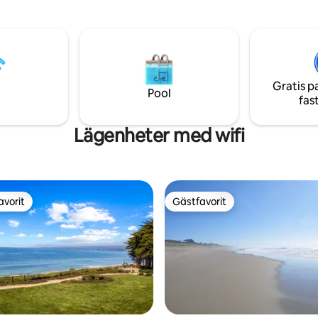
Roaring Camp Railroad, Loch 
amtidigt som den ligger
Recreation Area, Trout Farm Inn
t nära för att hoppa in i
Hollow Ranch + Felton butiker. *20
eller Carmel.
minuter till Santa Cruz, strand 
strandpromenad. *1 minut till Zayante
Creek Market (laddare för elbil) Hitta os
Gratis p
på sociala medier: Insta
Pool
fas
@SantaCruzAFrame
Lägenheter med wifi
avorit
Gästfavorit
gästfavorit
Gästfavorit