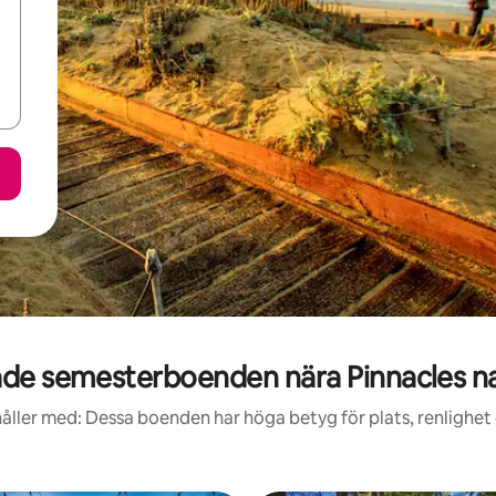
de semesterboenden nära Pinnacles na
åller med: Dessa boenden har höga betyg för plats, renlighet