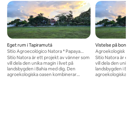
Eget rum i Tapiramutá
Vistelse på bondg
Sitío Agroecológico Natora * Papaya
Agroekologisk plat
Room
Sitío Natora är ett projekt av vänner som
Sitío Natora är et
vill dela den unika magin i livet på
vill dela den unika 
landsbygden i Bahia med dig. Den
landsbygden i Bahia 
agroekologiska oasen kombinerar
agroekologiska o
gårdsturism med matleveranser från
gårdsturism med 
gårdsskog till bord, hantverksmässiga
gårdsskog till bor
läckerheter gjorda med ingredienser
läckerheter gjord
från gården, en rustik och autentisk miljö
från gården, en ru
för att organisera evenemang och
för att organiser
agroekologisk berikelse genom en
agroekologisk ber
mängd olika rätter.
mängd olika rätter