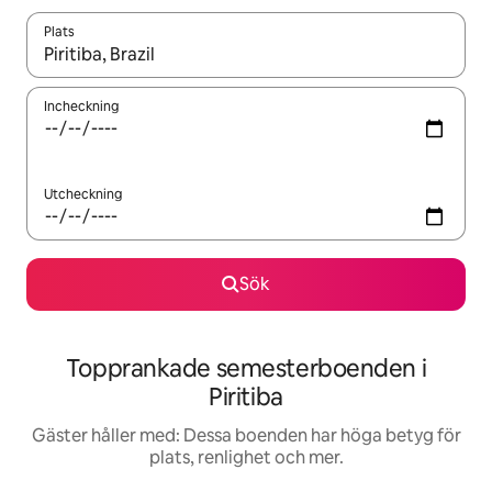
Plats
När resultaten är tillgängliga kan du navigera med upp- och ned
Incheckning
Utcheckning
Sök
Topprankade semesterboenden i
Piritiba
Gäster håller med: Dessa boenden har höga betyg för
plats, renlighet och mer.