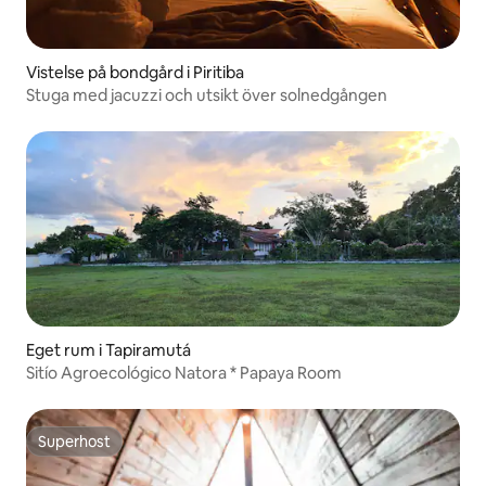
Vistelse på bondgård i Piritiba
Stuga med jacuzzi och utsikt över solnedgången
Eget rum i Tapiramutá
Sitío Agroecológico Natora * Papaya Room
Superhost
Superhost