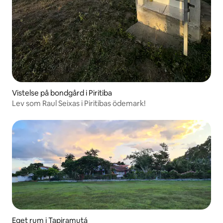
Vistelse på bondgård i Piritiba
Lev som Raul Seixas i Piritibas ödemark!
Eget rum i Tapiramutá