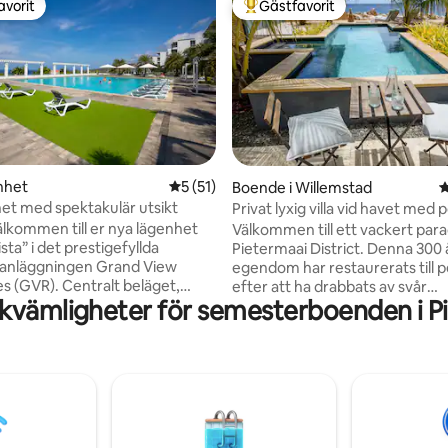
avorit
Gästfavorit
gästfavorit
Populär gästfavorit
ttligt betyg, 8 omdömen
nhet
5 av 5 i genomsnittligt betyg, 51 omdöm
5 (51)
Boende i Willemstad
4
et med spektakulär utsikt
Privat lyxig villa vid havet med 
älkommen till er nya lägenhet
Välkommen till ett vackert parad
ta” i det prestigefyllda
Pietermaai District. Denna 300
anläggningen Grand View
egendom har restaurerats till 
Centralt beläget,
efter att ha drabbats av svår
kvämligheter för semesterboenden i P
 inom gångavstånd; du kommer
försummelse. Den unika design
et lugna kvarteret Piscadera
inredningen har gjorts med kärle
nuter från flygplatsen, 5
arkitektur. Villan finns i Pietermaai
rån Willemstad. Parkering
District, även känt som "Soho o
ägenheten. Hela komplexet är
Curacao", där monument möt
h säkert med
tid. Med en fantastisk utsikt öv
personal på plats dygnet runt.
privat pool är villan idealisk fö
 års erfarenhet av värdskap •
bort från allt medan du fortfar