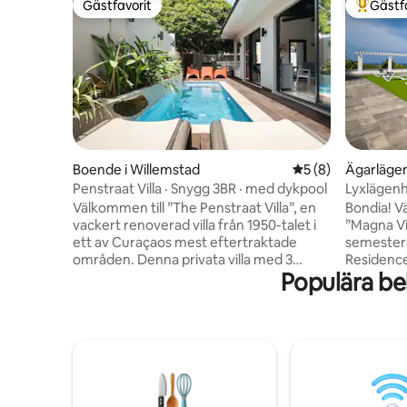
Gästfavorit
Gästf
Gästfavorit
Populär 
Boende i Willemstad
5 av 5 i genomsni
5 (8)
Ägarläge
Penstraat Villa · Snygg 3BR · med dykpool
Lyxlägenh
Välkommen till ”The Penstraat Villa”, en
Bondia! V
vackert renoverad villa från 1950-talet i
”Magna Vis
ett av Curaçaos mest eftertraktade
semester
områden. Denna privata villa med 3
Residences (GVR). 
Populära be
sovrum kombinerar vintagecharm med
stränder
moderna bekvämligheter och har
att bo i d
bevarade hantverksmässiga Madeira-
Bay. 10 mi
kakelplattor, en liten pool i skuggan av ett
minuter f
wayacaträd, ett sömlöst vardagsrum
framför l
som går ut i det fria, ett fullt utrustat kök
tryggt oc
och en terrass på övervåningen med
säkerhets
havsutsikt. Gångavstånd till de bästa
🌟 Över 9