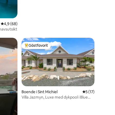
4,9 av 5 i genomsnittligt betyg, 68 omdömen
4,9 (68)
 havsutsikt
Gästfavorit
Populär gästfavorit
en
Boende i Sint Michiel
5 av 5 i genomsni
5 (17)
Villa Jazmyn, Luxe med dykpool i Blue
Bay!