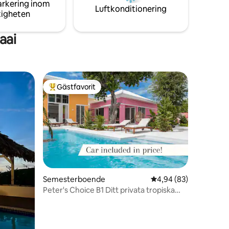
arkering inom
stora landmärken. Man kan också hyra
ande
Luftkonditionering
tigheten
en bil.
aai
Gästfavorit
Populär gästfavorit
en
Semesterboende
4,94 av 5 i genomsnit
4,94 (83)
Peter's Choice B1 Ditt privata tropiska
paradis!