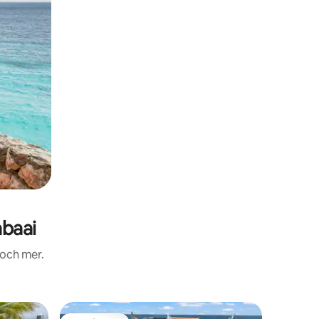
baai
 och mer.
Boende