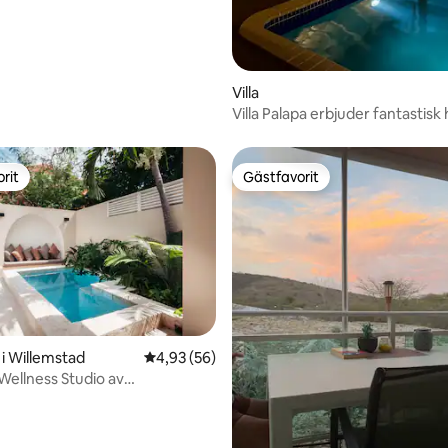
Villa
Villa Palapa erbjuder fantastisk
rit
Gästfavorit
rit
Gästfavorit
i Willemstad
4,93 av 5 i genomsnittligt betyg, 56 omdöm
4,93 (56)
Wellness Studio av
cia