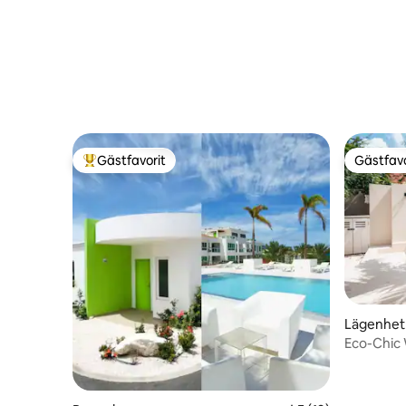
Gästfavorit
Gästfavo
Populär gästfavorit
Gästfavo
Lägenhet 
Eco-Chic 
Curasiden