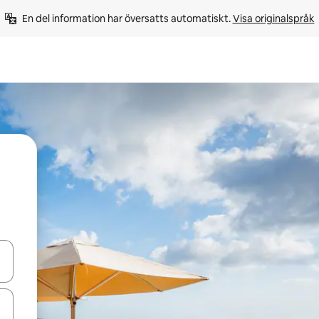
En del information har översatts automatiskt. 
Visa originalspråk
d upp- och nedåtpilarna eller utforska genom att trycka eller svepa.