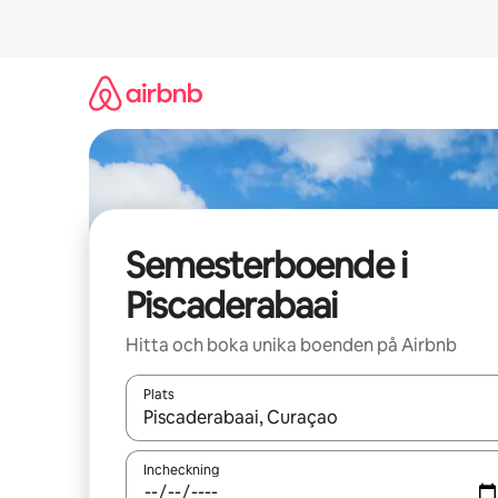
Hoppa
till
innehåll
Semesterboende i
Piscaderabaai
Hitta och boka unika boenden på Airbnb
Plats
När resultaten är tillgängliga kan du navigera me
Incheckning