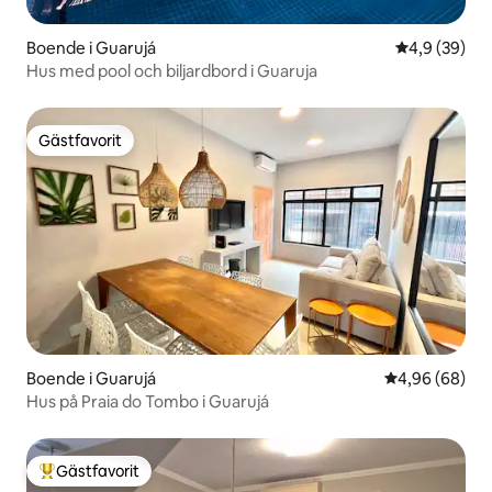
Boende i Guarujá
4,9 av 5 i g
4,9 (39)
Hus med pool och biljardbord i Guaruja
Gästfavorit
Gästfavorit
Boende i Guarujá
4,96 av 5 i g
4,96 (68)
Hus på Praia do Tombo i Guarujá
Gästfavorit
Populär gästfavorit