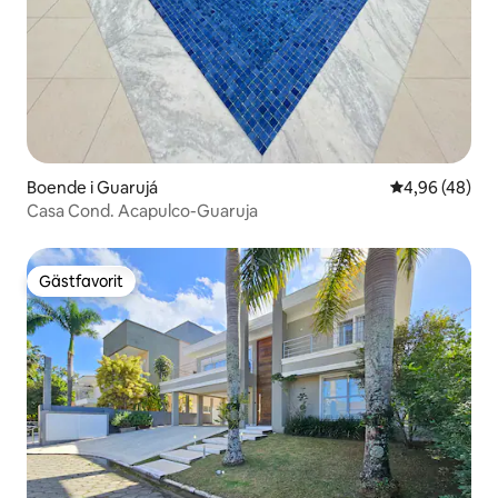
Boende i Guarujá
4,96 av 5 i g
4,96 (48)
Casa Cond. Acapulco-Guaruja
Gästfavorit
Gästfavorit