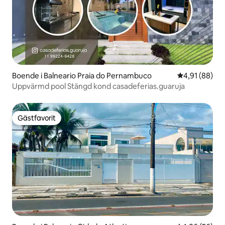
Boende i Balneario Praia do Pernambuco
4,91 av 5 i g
4,91 (88)
Uppvärmd pool Stängd kond casadeferias.guaruja
Gästfavorit
Gästfavorit