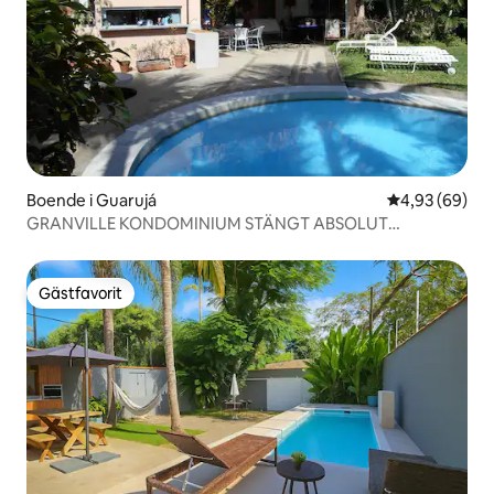
Boende i Guarujá
4,93 av 5 i g
4,93 (69)
GRANVILLE KONDOMINIUM STÄNGT ABSOLUT
SÄKERHET
Gästfavorit
Gästfavorit