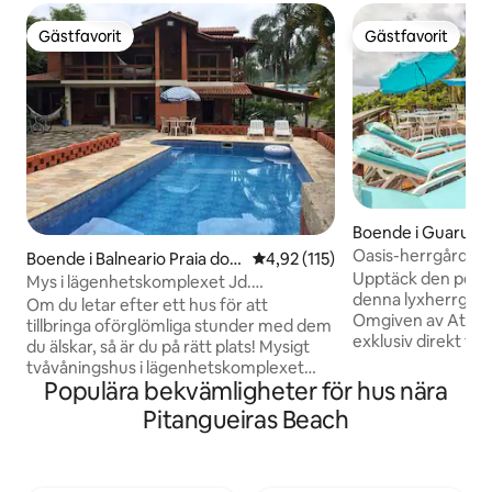
Gästfavorit
Gästfavorit
Gästfavorit
Gästfavorit
Boende i Guarujá
Oasis-herrgården: 
Boende i Balneario Praia do P
4,92 av 5 i genomsnittligt bet
4,92 (115)
en exklusiv strand
Upptäck den perfe
ernambuco
Mys i lägenhetskomplexet Jd.
denna lyxherrgård
Pernambuco II
Om du letar efter ett hus för att
Omgiven av Atlan
tillbringa oförglömliga stunder med dem
exklusiv direkt til
du älskar, så är du på rätt plats! Mysigt
5 ”STORA” sovrum
tvåvåningshus i lägenhetskomplexet
vart och ett med 
Populära bekvämligheter för hus nära
Jardim Pernambuco II som ligger 600
Nespresso-kaffema
meter från en av de vackraste
Pitangueiras Beach
hydromassagejacuz
stränderna i Guarujá. Här har du
solarium och pool
säkerhet, komfort och fritid i harmoni
havsutsikt. Gou
med naturen. Du behöver inte oroa dig
infällbart glastak.