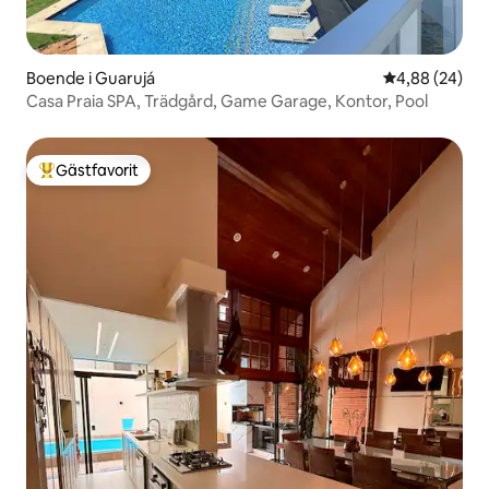
Boende i Guarujá
4,88 av 5 i g
4,88 (24)
Casa Praia SPA, Trädgård, Game Garage, Kontor, Pool
Gästfavorit
Populär gästfavorit