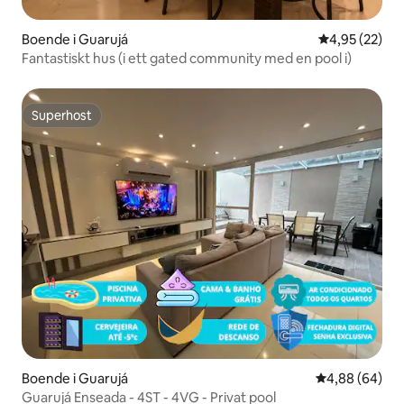
Boende i Guarujá
4,95 av 5 i g
4,95 (22)
Fantastiskt hus (i ett gated community med en pool i)
Superhost
Superhost
Boende i Guarujá
4,88 av 5 i g
4,88 (64)
Guarujá Enseada - 4ST - 4VG - Privat pool