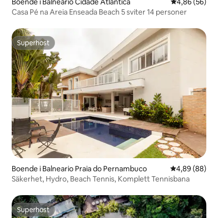
Boende i Balneario Cidade Atlantica
4,86 av 5 i g
4,86 (56)
Casa Pé na Areia Enseada Beach 5 sviter 14 personer
Superhost
Superhost
Boende i Balneario Praia do Pernambuco
4,89 av 5 i g
4,89 (88)
Säkerhet, Hydro, Beach Tennis, Komplett Tennisbana
Superhost
Superhost