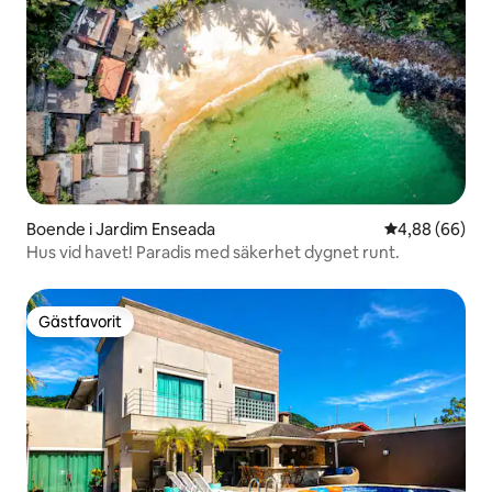
Boende i Jardim Enseada
4,88 av 5 i g
4,88 (66)
Hus vid havet! Paradis med säkerhet dygnet runt.
Gästfavorit
Gästfavorit