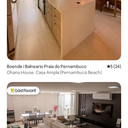
Boende i Balneario Praia do Pernambuco
5 av 5 i g
5 (24)
Ohana House: Casa Ampla (Pernambuco Beach)
Gästfavorit
Populär gästfavorit