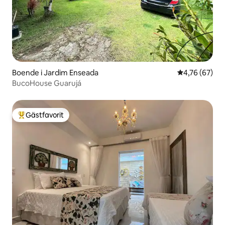
Boende i Jardim Enseada
4,76 av 5 i g
4,76 (67)
BucoHouse Guarujá
Gästfavorit
Populär gästfavorit