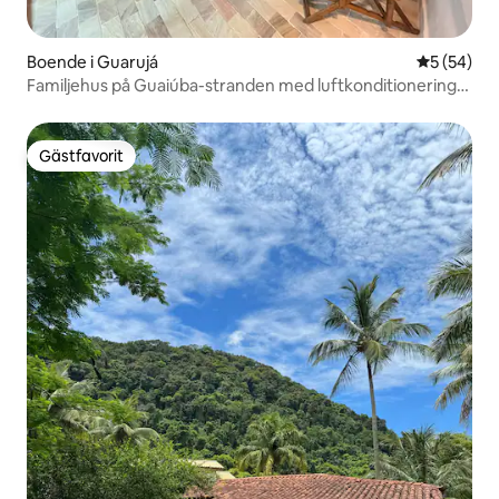
Boende i Guarujá
5 av 5 i g
5 (54)
Familjehus på Guaiúba-stranden med luftkonditionering
och WiFi
Gästfavorit
Gästfavorit