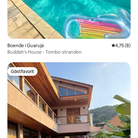
Boende i Guarujá
4,75 av 5 i 
4,75 (8)
Buddah's House - Tombo-stranden
Gästfavorit
Gästfavorit