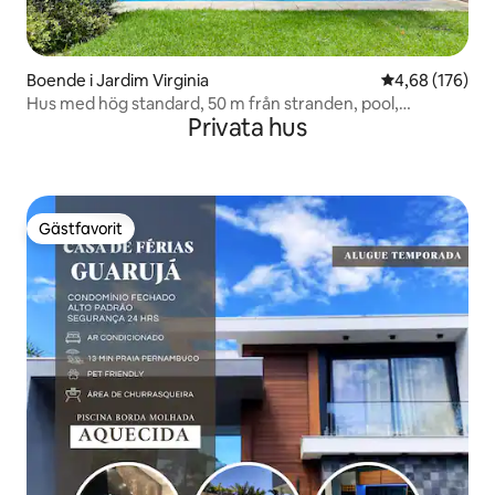
Boende i Jardim Virginia
4,68 av 5 i ge
4,68 (176)
Hus med hög standard, 50 m från stranden, pool,
Privata hus
luftkonditionering
Gästfavorit
Gästfavorit