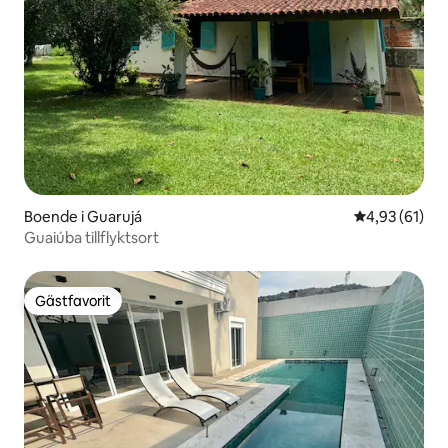
Boende i Guarujá
4,93 av 5 i g
4,93 (61)
Guaiúba tillflyktsort
Gästfavorit
Gästfavorit