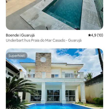
Boende i Guarujá
4,9 av 5 i g
4,9 (10)
Underbart hus Praia do Mar Casado - Guarujá
Superhost
Superhost