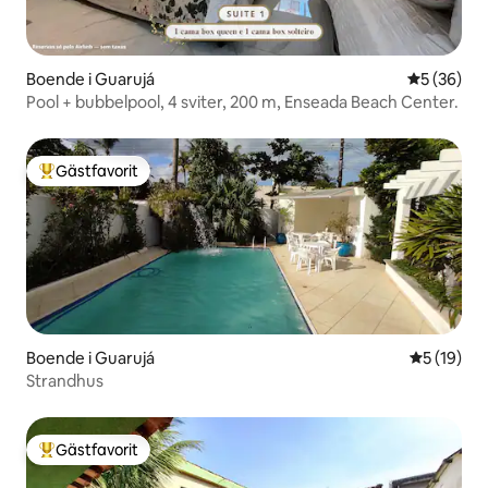
Boende i Guarujá
5 av 5 i g
5 (36)
Pool + bubbelpool, 4 sviter, 200 m, Enseada Beach Center.
Gästfavorit
Populär gästfavorit
Boende i Guarujá
5 av 5 i g
5 (19)
Strandhus
Gästfavorit
Populär gästfavorit