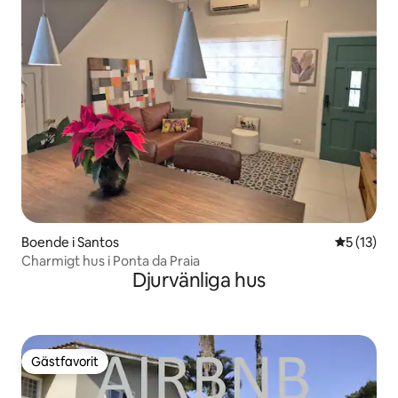
Boende i Santos
5 av 5 i g
5 (13)
Charmigt hus i Ponta da Praia
Djurvänliga hus
Gästfavorit
Gästfavorit