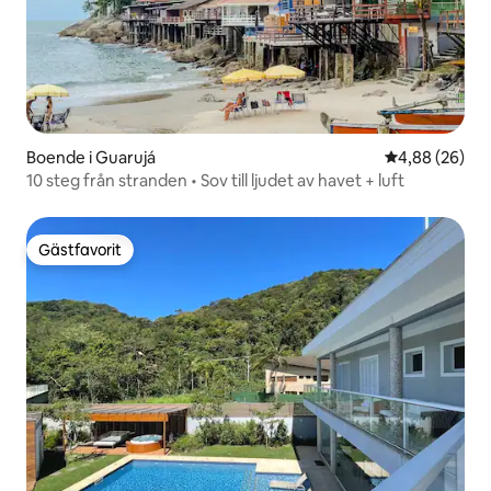
Boende i Guarujá
4,88 av 5 i g
4,88 (26)
10 steg från stranden • Sov till ljudet av havet + luft
Gästfavorit
Gästfavorit