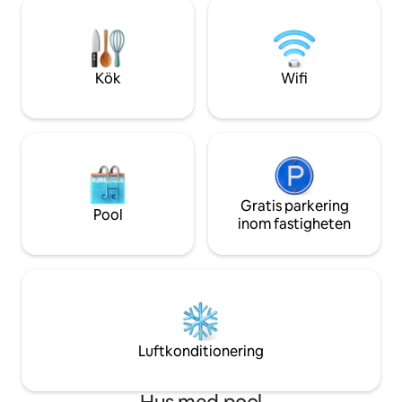
för detaljerna! Vi erbjuder handdukar,
inretts och utrust
sängkläder, kuddar och hushållsartiklar.
beläget mindre än
Vårt syfte är att göra detta till ett unikt
stränder, framför 
ögonblick, trots allt består livet av
ÖGONBLICK!!!!!
Kök
Wifi
Gratis parkering
Pool
inom fastigheten
Luftkonditionering