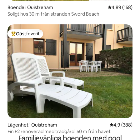
Boende i Ouistreham
4,89 av 5 i ge
4,89 (158)
Soligt hus 30 m från stranden Sword Beach
Gästfavorit
Populär gästfavorit
Lägenhet i Ouistreham
4,9 av 5 i ge
4,9 (388)
Fin F2 renoverad med trädgård. 50 m från havet
Familjevänliga boenden med pool