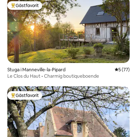
Gästfavorit
Populär gästfavorit
Stuga i Manneville-la-Pipard
5 av 5 i g
5 (77)
Le Clos du Haut • Charmig boutiqueboende
Gästfavorit
Populär gästfavorit