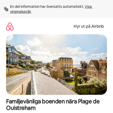
Hoppa
En del information har översatts automatiskt. 
Visa 
till
originalspråk
innehåll
Hyr ut på Airbnb
Familjevänliga boenden nära Plage de
Ouistreham