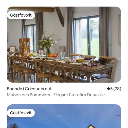
Gästfavorit
Gästfavorit
Boende i Cricquebœuf
5 av 5 i g
5 (28)
Maison des Pommiers - Elegant hus nära Deauville
Gästfavorit
Gästfavorit