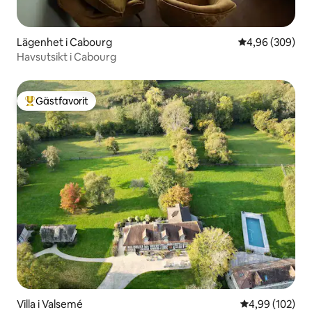
Lägenhet i Cabourg
4,96 av 5 i ge
4,96 (309)
Havsutsikt i Cabourg
Gästfavorit
Populär gästfavorit
Villa i Valsemé
4,99 av 5 i ge
4,99 (102)