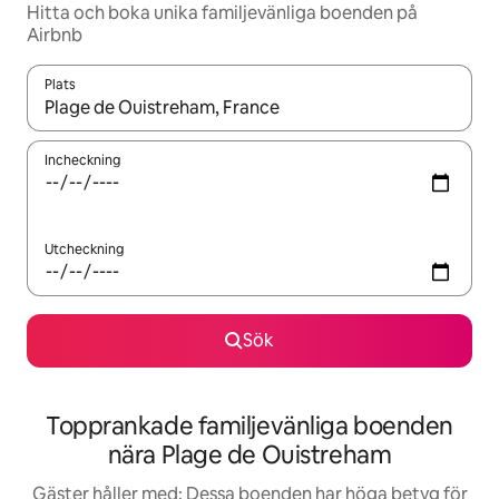
Hitta och boka unika familjevänliga boenden på
Airbnb
Plats
När resultaten är tillgängliga kan du navigera med upp- och ned
Incheckning
Utcheckning
Sök
Topprankade familjevänliga boenden
nära Plage de Ouistreham
Gäster håller med: Dessa boenden har höga betyg för