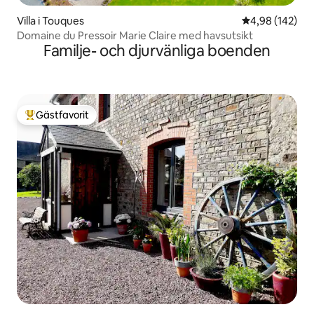
Villa i Touques
4,98 av 5 i ge
4,98 (142)
Domaine du Pressoir Marie Claire med havsutsikt
Familje- och djurvänliga boenden
Gästfavorit
Populär gästfavorit