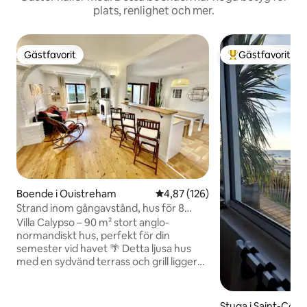
plats, renlighet och mer.
Gästfavorit
Gästfavorit
Gästfavorit
Populär gästfavor
Boende i Ouistreham
4,87 av 5 i genomsnittligt bet
4,87 (126)
Strand inom gångavstånd, hus för 8
personer, terrass och grill
Villa Calypso – 90 m² stort anglo-
normandiskt hus, perfekt för din
semester vid havet 🌴 Detta ljusa hus
med en sydvänd terrass och grill ligger
bara 5 minuters promenad från
stranden och är perfekt för en vistelse
med familj eller vänner. ✔ Upp till 8
Stuga i Saint-Côm