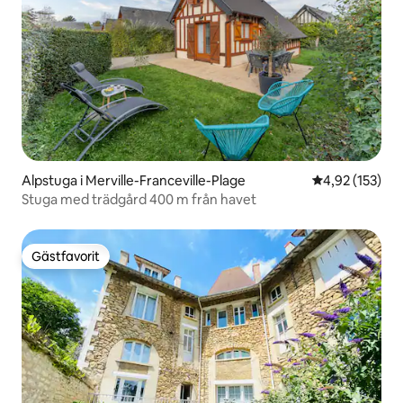
Alpstuga i Merville-Franceville-Plage
4,92 av 5 i ge
4,92 (153)
Stuga med trädgård 400 m från havet
Gästfavorit
Gästfavorit