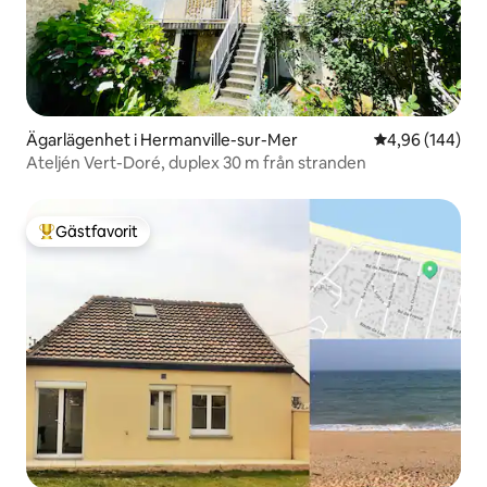
Ägarlägenhet i Hermanville-sur-Mer
4,96 av 5 i ge
4,96 (144)
Ateljén Vert-Doré, duplex 30 m från stranden
Gästfavorit
Populär gästfavorit