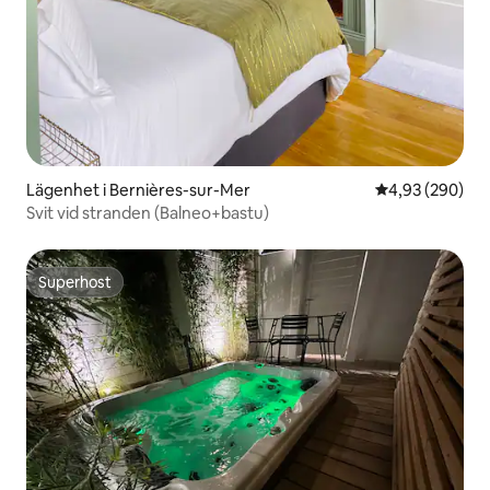
Lägenhet i Bernières-sur-Mer
4,93 av 5 i ge
4,93 (290)
Svit vid stranden (Balneo+bastu)
Superhost
Superhost