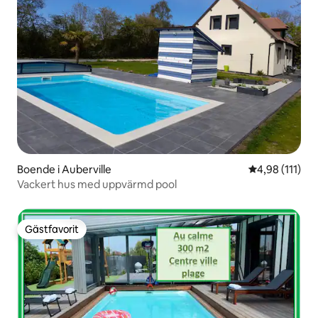
Boende i Auberville
4,98 av 5 i g
4,98 (111)
Vackert hus med uppvärmd pool
Gästfavorit
Gästfavorit