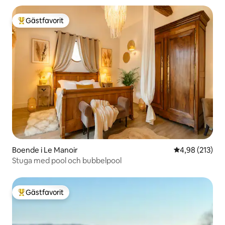
Gästfavorit
Populär gästfavorit
Boende i Le Manoir
4,98 av 5 i ge
4,98 (213)
Stuga med pool och bubbelpool
Gästfavorit
Populär gästfavorit