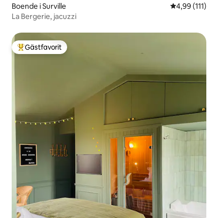
Boende i Surville
4,99 av 5 i g
4,99 (111)
La Bergerie, jacuzzi
Gästfavorit
Populär gästfavorit