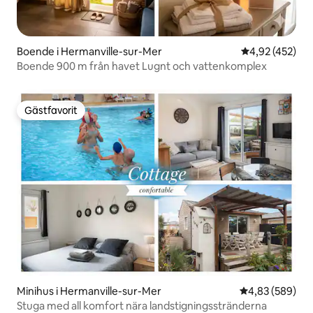
Boende i Hermanville-sur-Mer
4,92 av 5 i ge
4,92 (452)
Boende 900 m från havet Lugnt och vattenkomplex
Gästfavorit
Gästfavorit
Minihus i Hermanville-sur-Mer
4,83 av 5 i ge
4,83 (589)
Stuga med all komfort nära landstigningsstränderna