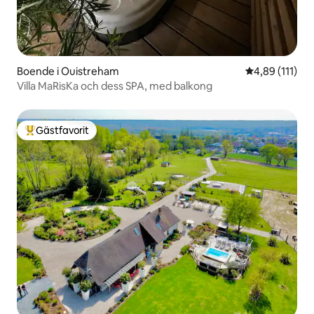
Boende i Ouistreham
4,89 av 5 i g
4,89 (111)
Villa MaRisKa och dess SPA, med balkong
Gästfavorit
Populär gästfavorit