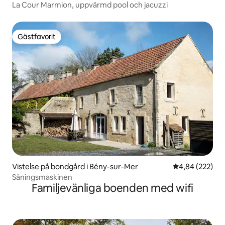
La Cour Marmion, uppvärmd pool och jacuzzi
Gästfavorit
Gästfavorit
Vistelse på bondgård i Bény-sur-Mer
4,84 av 5 i ge
4,84 (222)
Såningsmaskinen
Familjevänliga boenden med wifi