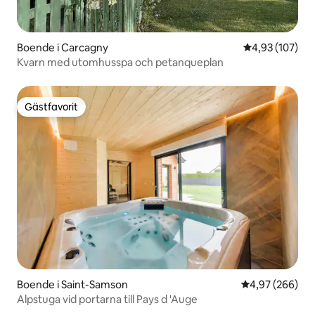
Boende i Carcagny
4,93 av 5 i ge
4,93 (107)
Kvarn med utomhusspa och petanqueplan
Gästfavorit
Gästfavorit
Boende i Saint-Samson
4,97 av 5 i ge
4,97 (266)
Alpstuga vid portarna till Pays d 'Auge