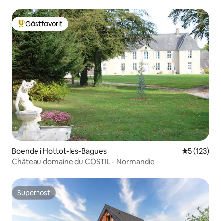
Gästfavorit
Populär gästfavorit
Boende i Hottot-les-Bagues
5 av 5 i ge
5 (123)
Château domaine du COSTIL - Normandie
Superhost
Superhost