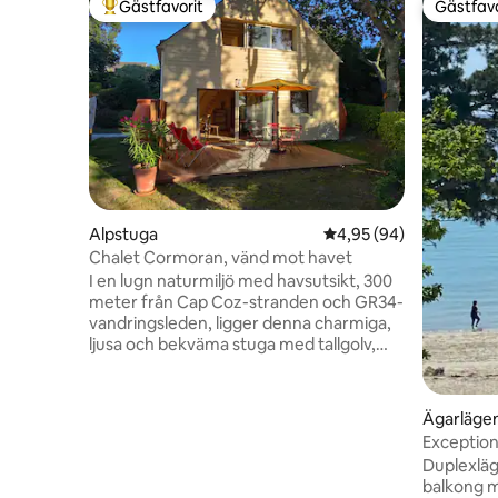
Gästfavorit
Gästfavo
Populär gästfavorit
Gästfavo
Alpstuga
4,95 av 5 i genomsnit
4,95 (94)
Chalet Cormoran, vänd mot havet
I en lugn naturmiljö med havsutsikt, 300
meter från Cap Coz-stranden och GR34-
vandringsleden, ligger denna charmiga,
ljusa och bekväma stuga med tallgolv,
kärleksfullt inredd. Vardagsrummet har
en bekväm soffa, 2 puffar och ett
välutrustat kök (spishäll, diskmaskin,
Ägarläge
kylskåp, frys, ugn, mikrovågsugn etc.)
Exception
med vedeldad spis. Stort sovrum med
Duplexläg
TV, utmärkta sängar och barnsäng finns
balkong m
tillgängliga). Badrum med dusch,