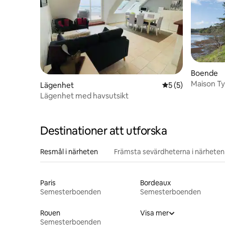
Boende
Maison Ty
Lägenhet
5 av 5 i genomsni
5 (5)
Lägenhet med havsutsikt
Destinationer att utforska
Resmål i närheten
Främsta sevärdheterna i närheten
Paris
Bordeaux
Semesterboenden
Semesterboenden
Rouen
Visa mer
Semesterboenden