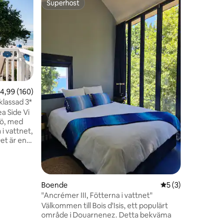
Superhost
Gästf
Superhost
Populär
Den perf
Koppla av
boende. 
hus best
badrum m
tvättstu
torktuml
trädgård
göra att d
,99 av 5 i genomsnittligt betyg, 160 omdömen
4,99 (160)
Allt på en 1
klassad 3*
bekvämt 
Side Vi
stranden
jö, med
butiker. 
i vattnet,
et är en
dra och
 ett
ats och
en
Boende
5 av 5 i genomsni
5 (3)
för
"Ancrémer III, Fötterna i vattnet"
utdragbar
Välkommen till Bois d'Isis, ett populärt
 Badrummet
område i Douarnenez. Detta bekväma