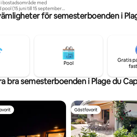
 i bostadsområde med
ool (15 juni till 15 september),
vämligheter för semesterboenden i Pla
rkering, bordtennisbord.
omfattar på bottenvåningen
 vardagsrum med 2 bäddsoffor,
ugn, diskmaskin, Nespresso-
gare ...). 1 sovrum med 2
sängar 90x200, 1 badrum med
 toalett. På övervåningen finns
med dubbelsäng (180x200), TV,
Gratis p
d badkar och toalett.
Pool
fas
a bra semesterboenden i Plage du Ca
avorit
Gästfavorit
gästfavorit
Gästfavorit