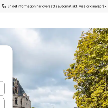
En del information har översatts automatiskt. 
Visa originalspråk
d upp- och nedåtpilarna eller utforska genom att trycka eller svepa.