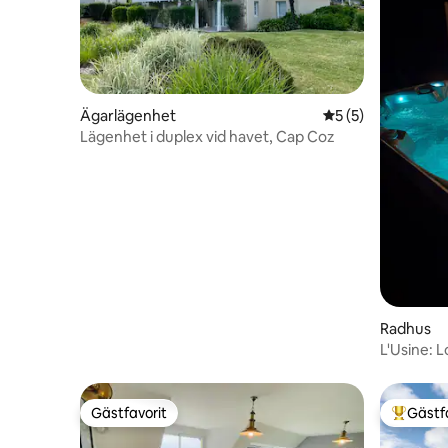
Ägarlägenhet
5 av 5 i genomsni
5 (5)
Lägenhet i duplex vid havet, Cap Coz
Radhus
L'Usine: 
garage
Gästfavorit
Gästf
Gästfavorit
Populär 