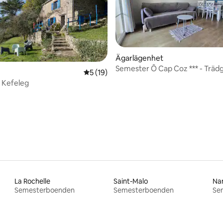
Ägarlägenhet
Semester Ô Cap Coz *** - Träd
5 av 5 i genomsnittligt betyg, 19 omdöm
5 (19)
pool med havsutsikt
 Kefeleg
ttligt betyg, 5 omdömen
La Rochelle
Saint-Malo
Na
Semesterboenden
Semesterboenden
Se