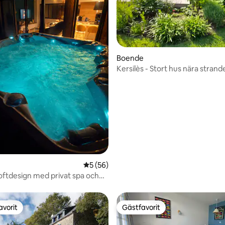
ttligt betyg, 5 omdömen
Boende
Kersilès - Stort hus nära strand
5 av 5 i genomsnittligt betyg, 56 omdöm
5 (56)
Loftdesign med privat spa och
avorit
Gästfavorit
gästfavorit
Gästfavorit