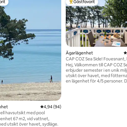
rit
Gästfavorit
rit
Populär gästfavorit
Ägarlägenhet
4
CAP COZ Sea Side! Fouesnant, 
tligt betyg, 94 omdömen
Hej, Välkommen till CAP COZ Sea 
erbjuder semester i en unik mil
utsikt över havet, med fötterna 
en lägenhet för 4/5 personer. D
tvårumslägenhet duplex på an
sista våningen, utan hiss. På första
våningen består lägenheten av
vackert vardagsrum med matpl
nhet
4,94 av 5 i genomsnittligt betyg, 94 omdöm
4,94 (94)
TV-salong. Den kan omvandlas 
ell havsutsikt med pool
natten med två bänkar och en 
enhet 67 m2, vid vattnet,
säng. Köket är fullt utrustat.
ed utsikt över havet, sydläge.
består av en dusch och toalett