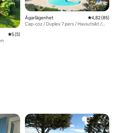
Ägarlägenhet
4,82 av 5 i genomsnit
4,82 (85)
Cap-coz / Duplex 7 pers / Havsutsikt /
Vackert läge
5 av 5 i genomsnittligt betyg, 5 omdömen
5 (5)
en
en