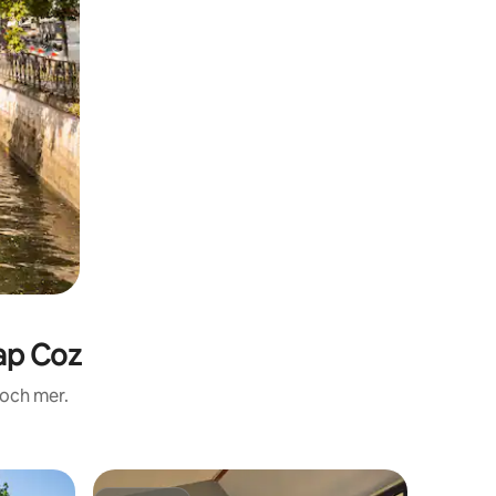
ap Coz
 och mer.
Boende