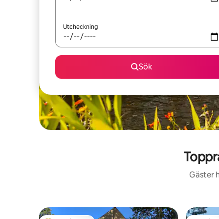
Utcheckning
Sök
Toppr
Gäster h