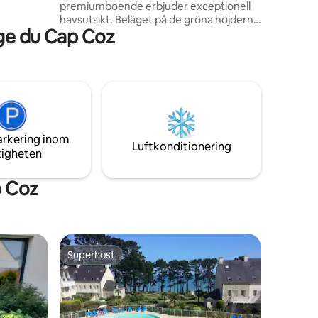
premiumboende erbjuder exceptionell
havsutsikt. Beläget på de gröna höjderna
ge du Cap Coz
i Tréboul, ligger det nära GR34 och 700
meter från stranden Sables Blancs,
Thalasso och butiker. Din värd, Kristell,
bor i närheten för att snabbt kunna svara
på dina behov. Incheckningen är
antingen personlig eller via nyckelbox.
Trevlig semester i denna legendariska
stad! Cité du Kouign-Amann.
arkering inom
Luftkonditionering
tigheten
p Coz
Superhost
Superhost