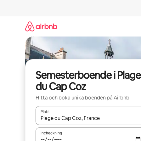
Hoppa
till
innehåll
Semesterboende i Plage
du Cap Coz
Hitta och boka unika boenden på Airbnb
Plats
När resultaten är tillgängliga kan du navigera me
Incheckning