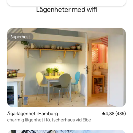
Lägenheter med wifi
Superhost
Superhost
Ägarlägenhet i Hamburg
4,88 av 5 i ge
4,88 (436)
charmig lägenhet i Kutscherhaus vid Elbe