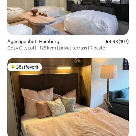
Ägarlägenhet i Hamburg
4,93 av 5 i ge
4,93 (107)
Cozy CityLoft | 125 kvm | privat terrass | 7 gäster
Gästfavorit
Populär gästfavorit