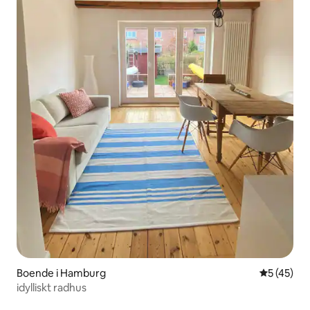
Boende i Hamburg
5 av 5 i g
5 (45)
idylliskt radhus