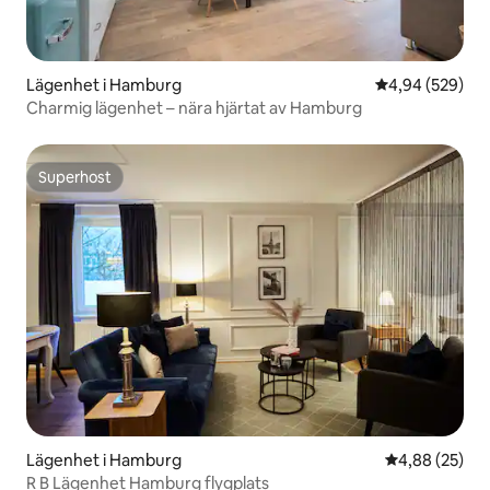
Lägenhet i Hamburg
4,94 av 5 i ge
4,94 (529)
Charmig lägenhet – nära hjärtat av Hamburg
Superhost
Superhost
Lägenhet i Hamburg
4,88 av 5 i g
4,88 (25)
R B Lägenhet Hamburg flygplats