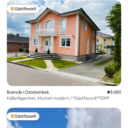
Gästfavorit
Populär gästfavorit
Boende i Oststeinbek
5 av 5 i g
5 (49)
Källarlägenhet. Mycket modern / *Gästfavorit*TOPP
Gästfavorit
Populär gästfavorit