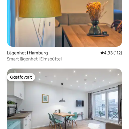
Lägenhet i Hamburg
4,93 av 5 i ge
4,93 (112)
Smart lägenhet i Eimsbüttel
Gästfavorit
Gästfavorit