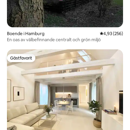
Boende i Hamburg
4,93 av 5 i ge
4,93 (256)
En oas av välbefinnande centralt och grön miljö
Gästfavorit
Gästfavorit