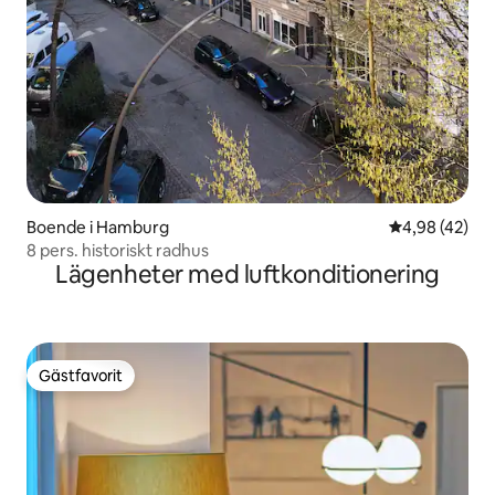
Boende i Hamburg
4,98 av 5 i g
4,98 (42)
8 pers. historiskt radhus
Lägenheter med luftkonditionering
Gästfavorit
Gästfavorit