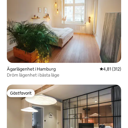
Ägarlägenhet i Hamburg
4,81 av 5 i ge
4,81 (312)
Dröm lägenhet i bästa läge
Gästfavorit
Gästfavorit