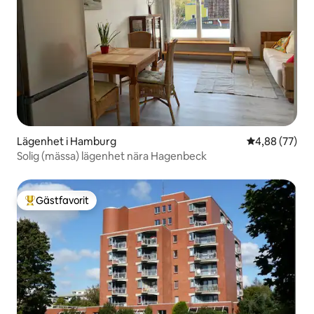
Lägenhet i Hamburg
4,88 av 5 i g
4,88 (77)
Solig (mässa) lägenhet nära Hagenbeck
Gästfavorit
Populär gästfavorit