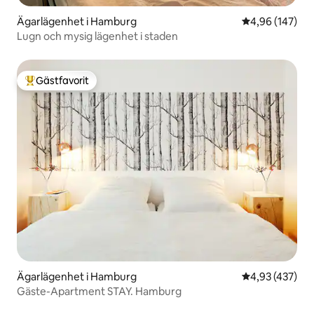
Ägarlägenhet i Hamburg
4,96 av 5 i ge
4,96 (147)
Lugn och mysig lägenhet i staden
Gästfavorit
Populär gästfavorit
Ägarlägenhet i Hamburg
4,93 av 5 i ge
4,93 (437)
Gäste-Apartment STAY. Hamburg