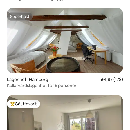
Superhost
Superhost
Lägenhet i Hamburg
4,87 av 5 i ge
4,87 (178)
Källarvärdslägenhet för 5 personer
Gästfavorit
Populär gästfavorit