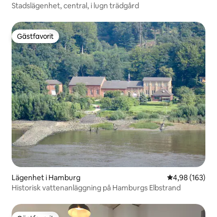
Stadslägenhet, central, i lugn trädgård
Gästfavorit
Gästfavorit
Lägenhet i Hamburg
4,98 av 5 i ge
4,98 (163)
Historisk vattenanläggning på Hamburgs Elbstrand