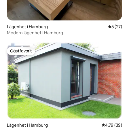
Lägenhet i Hamburg
5 av 5 i g
5 (27)
Modern lägenhet i Hamburg
Gästfavorit
Gästfavorit
Lägenhet i Hamburg
4,79 av 5 i g
4,79 (39)