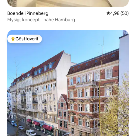
Boende i Pinneberg
4,98 av 5 i g
4,98 (50)
Mysigt koncept - nahe Hamburg
Gästfavorit
Populär gästfavorit