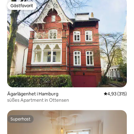
Gästfavorit
Gästfavorit
Ägarlägenhet i Hamburg
4,93 av 5 i ge
4,93 (315)
süßes Apartment in Ottensen
Superhost
Superhost