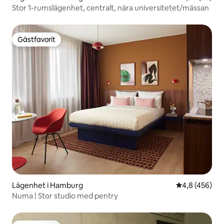
Stor 1-rumslägenhet, centralt, nära universitetet/mässan
Gästfavorit
Gästfavorit
Lägenhet i Hamburg
4,8 av 5 i ge
4,8 (456)
Numa | Stor studio med pentry