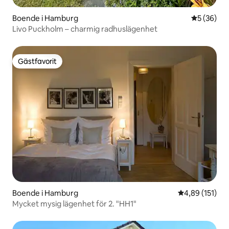
Boende i Hamburg
5 av 5 i g
5 (36)
Livo Puckholm – charmig radhuslägenhet
Gästfavorit
Gästfavorit
Boende i Hamburg
4,89 av 5 i ge
4,89 (151)
Mycket mysig lägenhet för 2. "HH1"