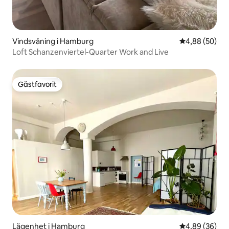
Vindsvåning i Hamburg
4,88 av 5 i g
4,88 (50)
Loft Schanzenviertel-Quarter Work and Live
Gästfavorit
Gästfavorit
Lägenhet i Hamburg
4,89 av 5 i g
4,89 (36)