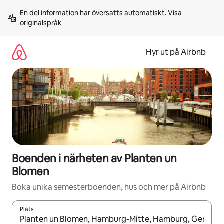
Hoppa
En del information har översatts automatiskt. 
Visa 
till
originalspråk
innehåll
Hyr ut på Airbnb
Boenden i närheten av Planten un
Blomen
Boka unika semesterboenden, hus och mer på Airbnb
Plats
När resultaten är tillgängliga kan du navigera med upp- och ned