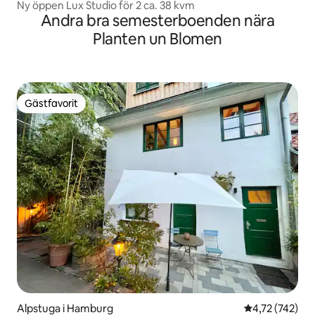
Ny öppen Lux Studio för 2 ca. 38 kvm
Andra bra semesterboenden nära
Planten un Blomen
Gästfavorit
Gästfavorit
Alpstuga i Hamburg
4,72 av 5 i ge
4,72 (742)