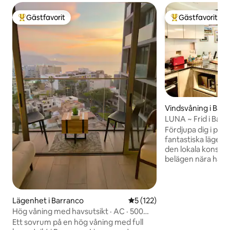
Gästfavorit
Gästfavorit
Populär gästfavorit
Populär gästfavor
Vindsvåning i Bar
LUNA ~ Frid i Barr
centrum•
Fördjupa dig i per
fantastiska lägenh
den lokala konstn
belägen nära havet
mest livliga distri
kurerade guide för
steg bort - de bäs
museerna, trendig
Lägenhet i Barranco
5 av 5 i genomsnittligt bet
5 (122)
och maten i världsk
Hög våning med havsutsikt · AC · 500
bästa restauranger
Mbps · Pool och gym
Ett sovrum på en hög våning med full
bokstavligen intill