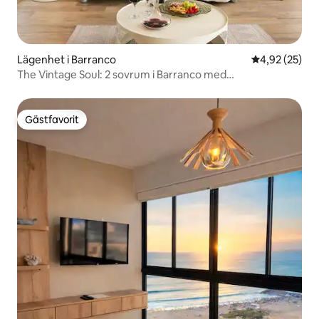
Lägenhet i Barranco
4,92 av 5 i g
4,92 (25)
The Vintage Soul: 2 sovrum i Barranco med
luftkonditionering + gratis parkering
Gästfavorit
Gästfavorit