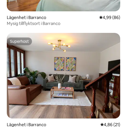
Lägenhet i Barranco
4,99 av 5 i g
4,99 (86)
Mysig tillflyktsort i Barranco
Superhost
Superhost
Lägenhet i Barranco
4,86 av 5 i g
4,86 (21)