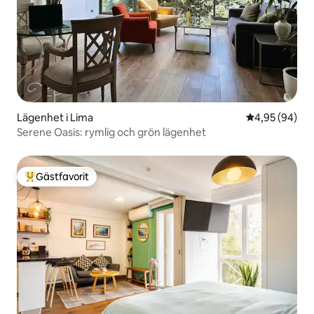
Lägenhet i Lima
4,95 av 5 i g
4,95 (94)
Serene Oasis: rymlig och grön lägenhet
Gästfavorit
Populär gästfavorit