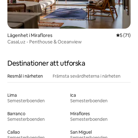
Lägenhet i Miraflores
5 av 5 i g
5 (71)
CasaLuz - Penthouse & Oceanview
Destinationer att utforska
Resmål i närheten
Främsta sevärdheterna i närheten
Lima
Ica
Semesterboenden
Semesterboenden
Barranco
Miraflores
Semesterboenden
Semesterboenden
Callao
San Miguel
Semesterboenden
Semesterboenden