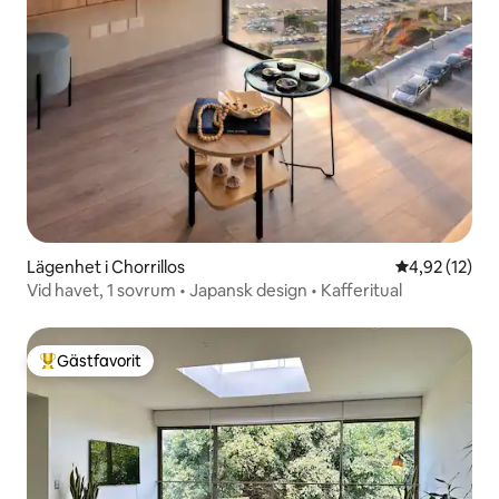
Lägenhet i Chorrillos
4,92 av 5 i g
4,92 (12)
Vid havet, 1 sovrum • Japansk design • Kafferitual
Gästfavorit
Populär gästfavorit