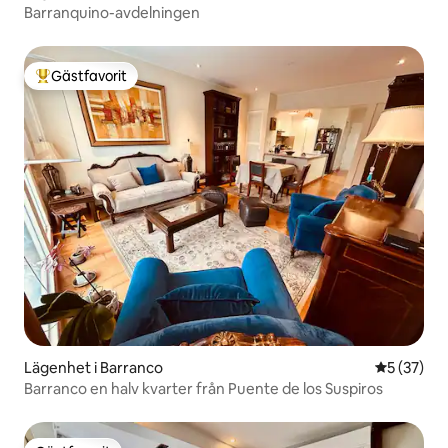
Barranquino-avdelningen
Gästfavorit
Populär gästfavorit
Lägenhet i Barranco
5 av 5 i g
5 (37)
Barranco en halv kvarter från Puente de los Suspiros