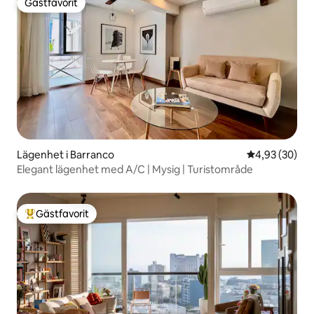
Gästfavorit
Gästfavorit
Lägenhet i Barranco
4,93 av 5 i g
4,93 (30)
Elegant lägenhet med A/C | Mysig | Turistområde
Gästfavorit
Populär gästfavorit