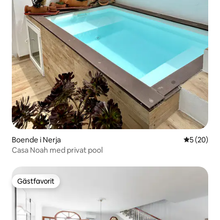
Boende i Nerja
5 av 5 i g
5 (20)
Casa Noah med privat pool
Gästfavorit
Gästfavorit