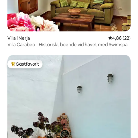
Villa i Nerja
4,86 av 5 i g
4,86 (22)
Villa Carabeo - Historiskt boende vid havet med Swimspa
Gästfavorit
Populär gästfavorit