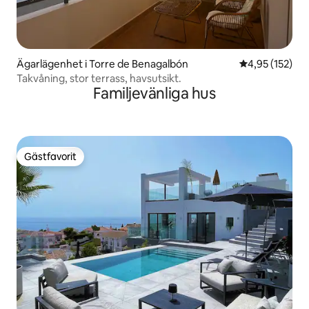
Ägarlägenhet i Torre de Benagalbón
4,95 av 5 i ge
4,95 (152)
Takvåning, stor terrass, havsutsikt.
Familjevänliga hus
Gästfavorit
Gästfavorit