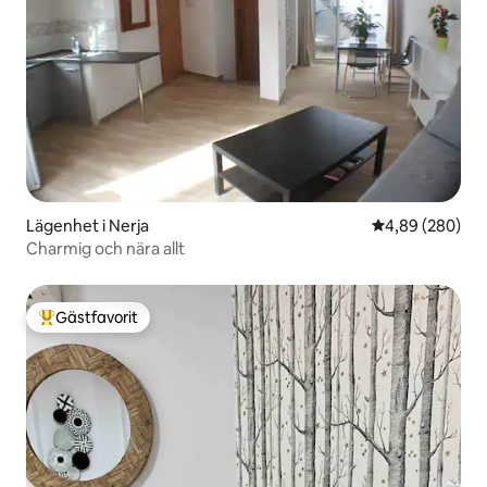
Lägenhet i Nerja
4,89 av 5 i ge
4,89 (280)
Charmig och nära allt
Gästfavorit
Populär gästfavorit