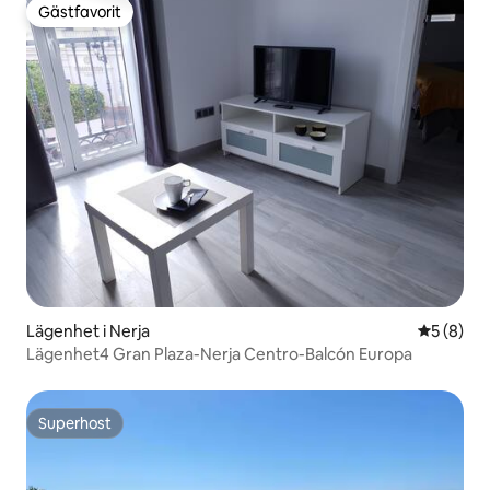
Gästfavorit
Gästfavorit
Lägenhet i Nerja
5 av 5 i 
5 (8)
Lägenhet4 Gran Plaza-Nerja Centro-Balcón Europa
Superhost
Superhost