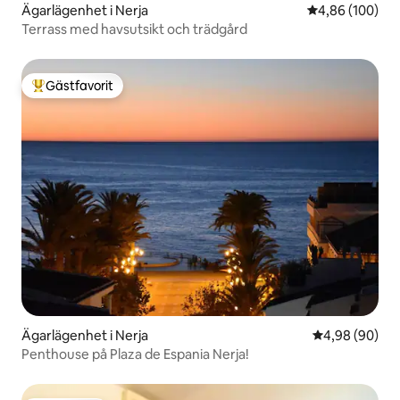
Ägarlägenhet i Nerja
4,86 av 5 i ge
4,86 (100)
Terrass med havsutsikt och trädgård
Gästfavorit
Populär gästfavorit
Ägarlägenhet i Nerja
4,98 av 5 i g
4,98 (90)
Penthouse på Plaza de Espania Nerja!