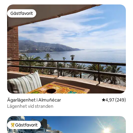
Gästfavorit
Gästfavorit
Ägarlägenhet i Almuñécar
4,97 av 5 i ge
4,97 (249)
Lägenhet vid stranden
Gästfavorit
Populär gästfavorit