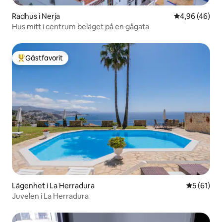
Radhus i Nerja
4,96 av 5 i g
4,96 (46)
Hus mitt i centrum beläget på en gågata
Gästfavorit
Populär gästfavorit
Lägenhet i La Herradura
5 av 5 i g
5 (61)
Juvelen i La Herradura