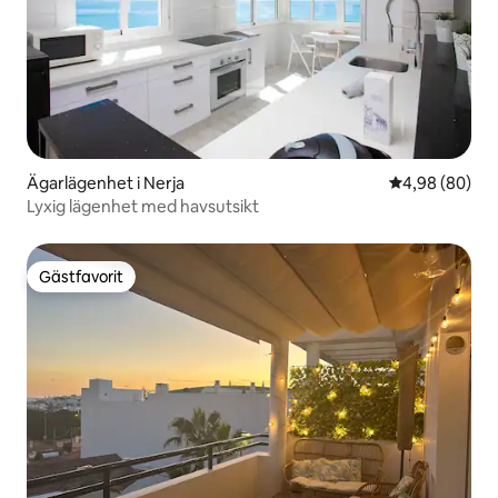
Ägarlägenhet i Nerja
4,98 av 5 i g
4,98 (80)
Lyxig lägenhet med havsutsikt
Gästfavorit
Gästfavorit