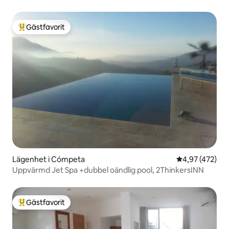
Gästfavorit
Populär gästfavorit
Lägenhet i Cómpeta
4,97 av 5 i ge
4,97 (472)
Uppvärmd Jet Spa +dubbel oändlig pool, 2ThinkersINN
Gästfavorit
Populär gästfavorit