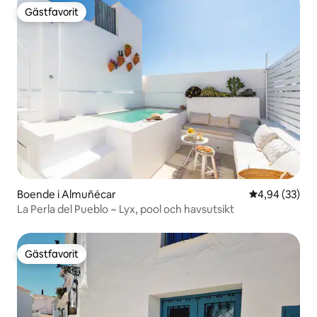
Gästfavorit
Gästfavorit
Boende i Almuñécar
4,94 av 5 i g
4,94 (33)
La Perla del Pueblo ~ Lyx, pool och havsutsikt
Gästfavorit
Gästfavorit