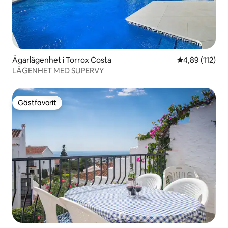
Ägarlägenhet i Torrox Costa
4,89 av 5 i ge
4,89 (112)
LÄGENHET MED SUPERVY
Gästfavorit
Gästfavorit