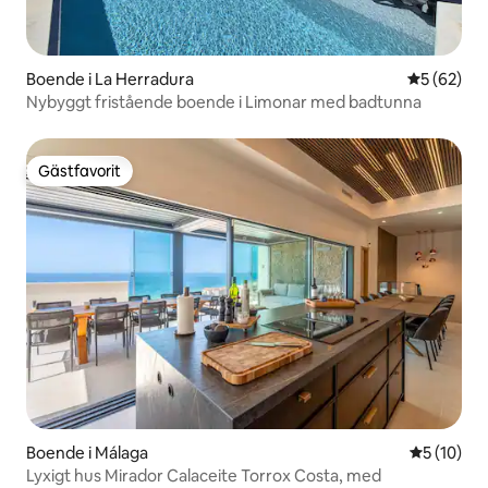
Boende i La Herradura
5 av 5 i g
5 (62)
Nybyggt fristående boende i Limonar med badtunna
Gästfavorit
Gästfavorit
Boende i Málaga
5 av 5 i g
5 (10)
Lyxigt hus Mirador Calaceite Torrox Costa, med