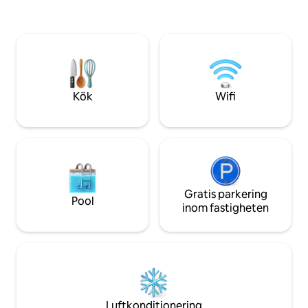
Spülmaschine und Waschmaschine) mit
alla bekvämligheter
Essbereich sowie eigenem Kamin. Das
Nära till de störs
Bett des Schlafzimmers La AMARA Louis
apotek, etc. Perfe
hat eine große und bequeme Matratze
6 minuters promen
(160*200). Eine weitere Besonderheit ist
Balcon de Europa o
die Doppeldusche im Badezimmer oder
stränderna.
die marokkanische Außendusche, um
sich während des warmen Sommers in
Kök
Wifi
Andalusien zu erfrischen. Neben dem
marokkanischen Esstisch können Sie das
Gefühl einer Hängematte genießen,
während Sie in der Sonne liegen und Illy
Cafe trinken - oder einfach nur den Blick
auf die weite, friedliche Landschaft
genießen. Euch steht ein voll
Gratis parkering
ausgestattetes Apartment mit privater
Pool
inom fastigheten
Küche, Salon, Patio, Badezimmer,
Schlafzimmer und Terasse zur
Verfügung.
Luftkonditionering