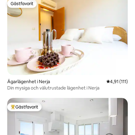
Gästfavorit
Gästfavorit
Ägarlägenhet i Nerja
4,91 av 5 i g
4,91 (111)
Din mysiga och välutrustade lägenhet i Nerja
Gästfavorit
Populär gästfavorit