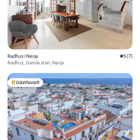
Radhus i Nerja
5 av 5 i 
5 (7)
Radhus, Gamla stan, Nerja
Gästfavorit
Populär gästfavorit