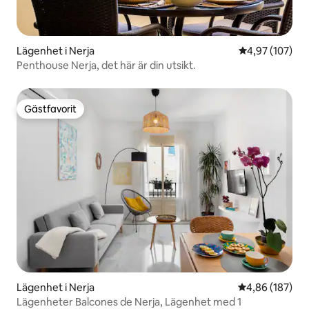
Lägenhet i Nerja
4,97 av 5 i ge
4,97 (107)
Penthouse Nerja, det här är din utsikt.
Gästfavorit
Gästfavorit
Lägenhet i Nerja
4,86 av 5 i ge
4,86 (187)
Lägenheter Balcones de Nerja, Lägenhet med 1