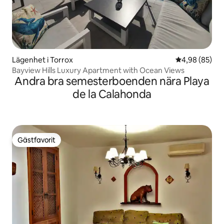
Lägenhet i Torrox
4,98 av 5 i g
4,98 (85)
Bayview Hills Luxury Apartment with Ocean Views
Andra bra semesterboenden nära Playa
de la Calahonda
Gästfavorit
Gästfavorit