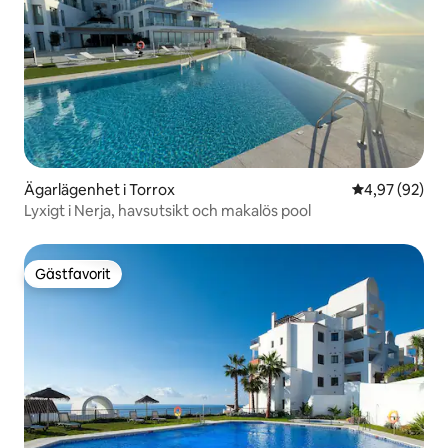
Ägarlägenhet i Torrox
4,97 av 5 i g
4,97 (92)
Lyxigt i Nerja, havsutsikt och makalös pool
Gästfavorit
Gästfavorit