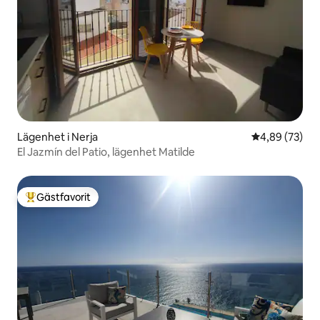
Lägenhet i Nerja
4,89 av 5 i g
4,89 (73)
El Jazmín del Patio, lägenhet Matilde
Gästfavorit
Populär gästfavorit