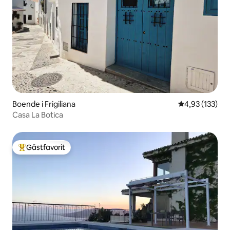
Boende i Frigiliana
4,93 av 5 i ge
4,93 (133)
Casa La Botica
Gästfavorit
Populär gästfavorit