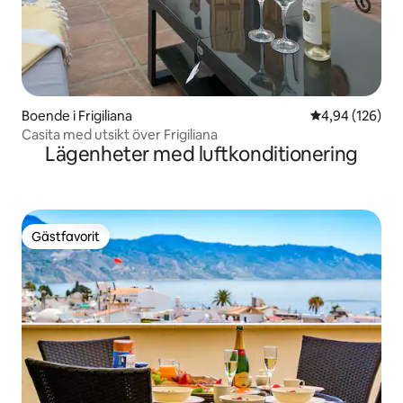
Boende i Frigiliana
4,94 av 5 i ge
4,94 (126)
Casita med utsikt över Frigiliana
Lägenheter med luftkonditionering
Gästfavorit
Gästfavorit