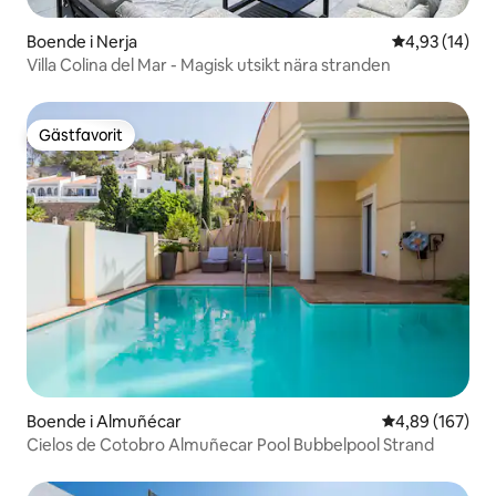
Boende i Nerja
4,93 av 5 i g
4,93 (14)
Villa Colina del Mar - Magisk utsikt nära stranden
Gästfavorit
Gästfavorit
Boende i Almuñécar
4,89 av 5 i ge
4,89 (167)
Cielos de Cotobro Almuñecar Pool Bubbelpool Strand