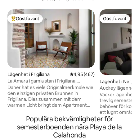
Gästfavorit
Gästfavorit
Populär gästfavorit
Gästfavorit
Lägenhet i Frigiliana
4,95 av 5 i genomsnittligt bet
4,95 (467)
La Amara i gamla stan i Frigiliana,
Lägenhet i Nerja
Lounis...
Daher hat es viele Originalmerkmale wie
Audrey lägenhet
den einzigen privaten Brunnen in
Vacker lägenhet för
Frigiliana. Dies zusammen mit dem
trevlig semester, 
warmen Licht bringt dem Apartment
behöver för komfort
eine besondere Gemütlichkeit und
ett lugnt område,
Wohlfühlatmosphäre. Im alten
Populära bekvämligheter för
från Europas balk
Weinkeller des Hauses befindet sich
bredvid stormarkn
semesterboenden nära Playa de la
heute eine voll ausgestattete
Trevlig lägenhet för
Calahonda
gemütliche Küche im Landhausstil (inkl.
bekväm semester,