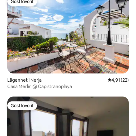
Gästfavorit
Gästfavorit
Lägenhet i Nerja
4,91 av 5 i g
4,91 (22)
Casa Merlin @ Capistranoplaya
Gästfavorit
Gästfavorit