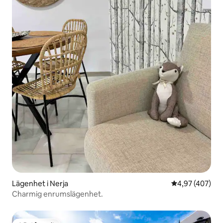
Lägenhet i Nerja
4,97 av 5 i ge
4,97 (407)
Charmig enrumslägenhet.