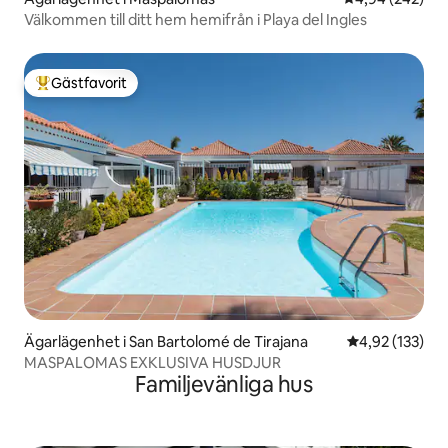
Välkommen till ditt hem hemifrån i Playa del Ingles
Gästfavorit
Populär gästfavorit
Ägarlägenhet i San Bartolomé de Tirajana
4,92 av 5 i ge
4,92 (133)
MASPALOMAS EXKLUSIVA HUSDJUR
Familjevänliga hus