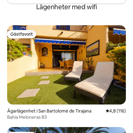
Lägenheter med wifi
Gästfavorit
Gästfavorit
Ägarlägenhet i San Bartolomé de Tirajana
4,8 av 5 i ge
4,8 (116)
Bahia Meloneras 83