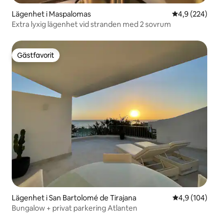
Lägenhet i Maspalomas
4,9 av 5 i ge
4,9 (224)
Extra lyxig lägenhet vid stranden med 2 sovrum
Gästfavorit
Gästfavorit
Lägenhet i San Bartolomé de Tirajana
4,9 av 5 i ge
4,9 (104)
Bungalow + privat parkering Atlanten