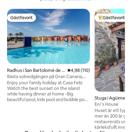
Gästfavorit
Gästfavorit
Gästfavorit
Populär gästfavor
Radhus i San Bartolomé de T
4,98 av 5 i genomsnittligt bet
4,98 (110)
irajana
Bästa solnedgången på Gran Canaria,
stor pool, strand, XBOX
Enjoy your family holiday at Casa Feliz
Watch the best sunset on the island
while having dinner at home -Big
Stuga i Agüimes
beautiful pool, kids pool and bubble pool
Eni 's House
in the community -600mbit WiFi
Huset är ett typis
Internet in all rooms + terrace. -Netflix,
mer än 200 år gammalt,
XBOX and family games -Barbeque 5
restaurerats unde
min walk to the beach 5 min walk to
kärleksfullt inrett, vilket ger det ett
supermarket (Mercadona) and hospital