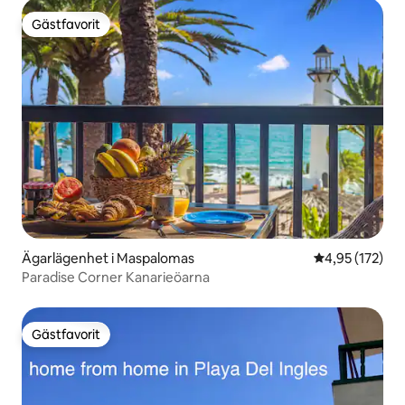
Gästfavorit
Gästfavorit
Ägarlägenhet i Maspalomas
4,95 av 5 i ge
4,95 (172)
Paradise Corner Kanarieöarna
Gästfavorit
Gästfavorit