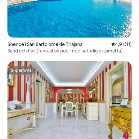
Boende i San Bartolomé de Tirajana
4,91 av 5 i 
4,91 (11)
Sand och hav (fantastisk pool med naturlig gräsmatta)
Superhost
Superhost