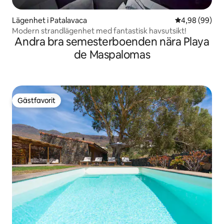
Lägenhet i Patalavaca
4,98 av 5 i g
4,98 (99)
Modern strandlägenhet med fantastisk havsutsikt!
Andra bra semesterboenden nära Playa
de Maspalomas
Gästfavorit
Gästfavorit