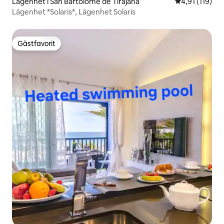
Lägenhet i San Bartolomé de Tirajana
4,91 av 5 i g
4,91 (119)
Lägenhet *Solaris*, Lägenhet Solaris
Gästfavorit
Gästfavorit