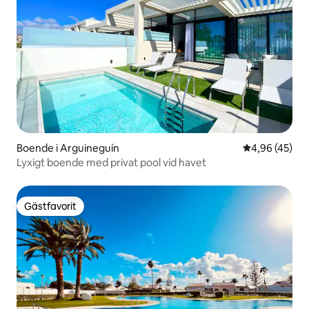
Boende i Arguineguín
4,96 av 5 i g
4,96 (45)
Lyxigt boende med privat pool vid havet
Gästfavorit
Gästfavorit