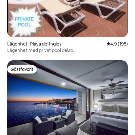
Lägenhet i Playa del Inglés
4,9 av 5 i ge
4,9 (195)
Lägenhet med privat pool delad.
Gästfavorit
Gästfavorit