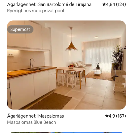
Ägarlägenhet i San Bartolomé de Tirajana
4,84 av 5 i ge
4,84 (124)
Rymligt hus med privat pool
Superhost
Superhost
Ägarlägenhet i Maspalomas
4,9 av 5 i ge
4,9 (167)
Maspalomas Blue Beach