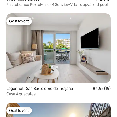
Pasitoblanco PortoMare44 SeaviewVilla - uppvärmd pool
Gästfavorit
Gästfavorit
Lägenhet i San Bartolomé de Tirajana
4,95 av 5 i g
4,95 (19)
Casa Aguacates
Gästfavorit
Gästfavorit