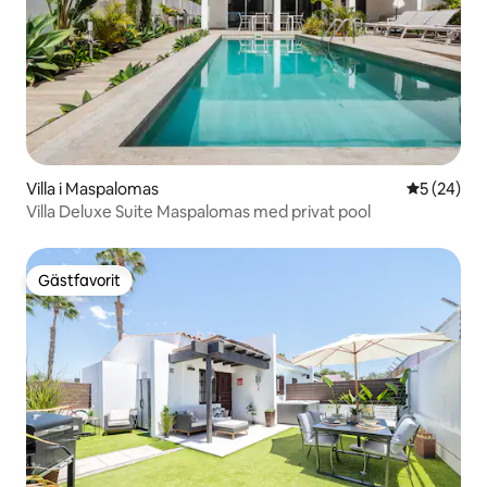
Villa i Maspalomas
5 av 5 i g
5 (24)
Villa Deluxe Suite Maspalomas med privat pool
Gästfavorit
Gästfavorit