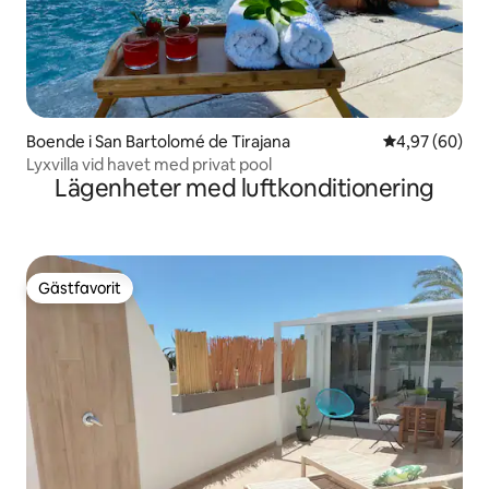
Boende i San Bartolomé de Tirajana
4,97 av 5 i g
4,97 (60)
Lyxvilla vid havet med privat pool
Lägenheter med luftkonditionering
Gästfavorit
Gästfavorit