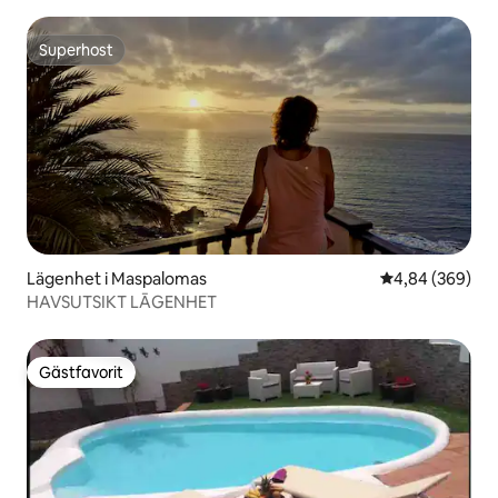
bort
Superhost
Superhost
Lägenhet i Maspalomas
4,84 av 5 i ge
4,84 (369)
HAVSUTSIKT LĀGENHET
Gästfavorit
Gästfavorit