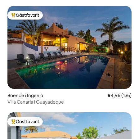
Gästfavorit
Populär gästfavorit
Boende i Ingenio
4,96 av 5 i ge
4,96 (136)
Villa Canaria i Guayadeque
Gästfavorit
Populär gästfavorit