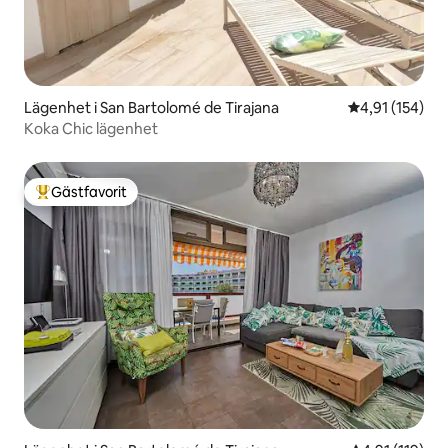
Lägenhet i San Bartolomé de Tirajana
4,91 av 5 i ge
4,91 (154)
Koka Chic lägenhet
Gästfavorit
Populär gästfavorit