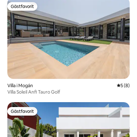
Gästfavorit
Gästfavorit
Villa i Mogán
5 av 5 i 
5 (8)
Villa Soleil Anfi Tauro Golf
Gästfavorit
Gästfavorit