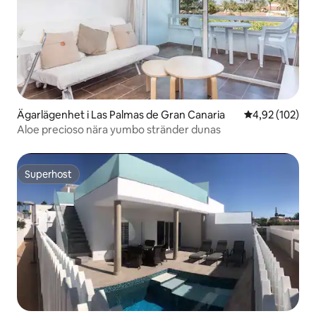
Ägarlägenhet i Las Palmas de Gran Canaria
4,92 av 5 i ge
4,92 (102)
Aloe precioso nära yumbo stränder dunas
Superhost
Superhost