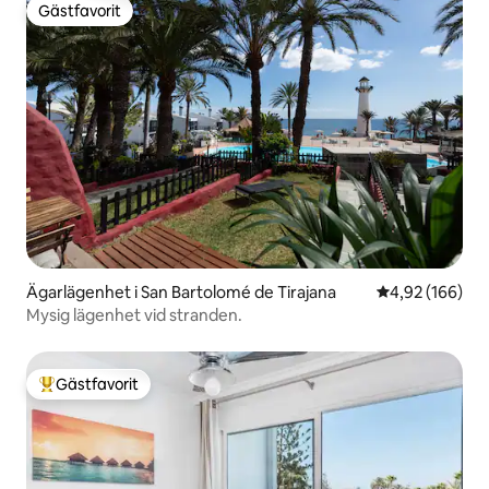
Gästfavorit
Gästfavorit
Ägarlägenhet i San Bartolomé de Tirajana
4,92 av 5 i ge
4,92 (166)
Mysig lägenhet vid stranden.
Gästfavorit
Populär gästfavorit