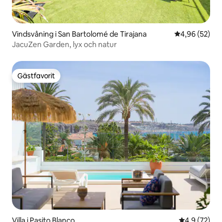
Vindsvåning i San Bartolomé de Tirajana
4,96 av 5 i g
4,96 (52)
JacuZen Garden, lyx och natur
Gästfavorit
Gästfavorit
Villa i Pasito Blanco
4,9 av 5 i g
4,9 (72)