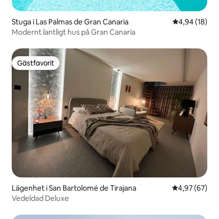
Stuga i Las Palmas de Gran Canaria
4,94 av 5 i g
4,94 (18)
Modernt lantligt hus på Gran Canaria
Gästfavorit
Gästfavorit
Lägenhet i San Bartolomé de Tirajana
4,97 av 5 i g
4,97 (67)
Vedeldad Deluxe