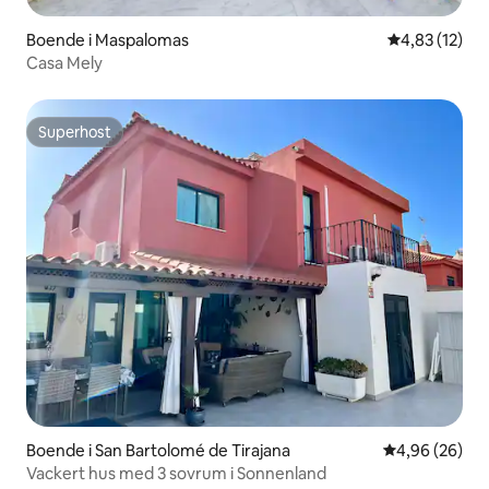
Boende i Maspalomas
4,83 av 5 i g
4,83 (12)
Casa Mely
Superhost
Superhost
Boende i San Bartolomé de Tirajana
4,96 av 5 i g
4,96 (26)
Vackert hus med 3 sovrum i Sonnenland