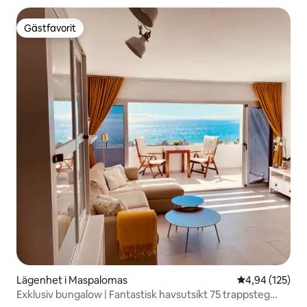
Gästfavorit
Gästfavorit
Lägenhet i Maspalomas
4,94 av 5 i ge
4,94 (125)
Exklusiv bungalow | Fantastisk havsutsikt 75 trappsteg