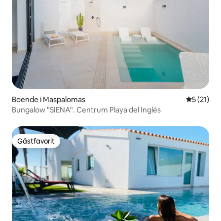
Boende i Maspalomas
5 av 5 i g
5 (21)
Bungalow "SIENA". Centrum Playa del Inglés
Gästfavorit
Gästfavorit