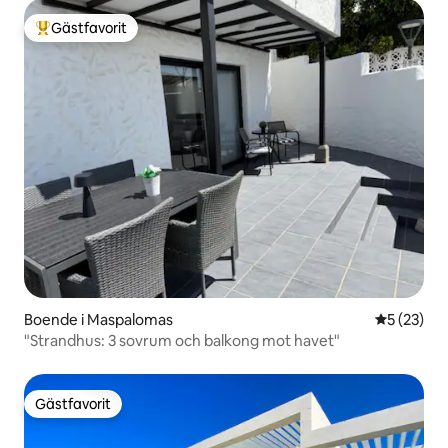
Gästfavorit
Populär gästfavorit
Boende i Maspalomas
5 av 5 i g
5 (23)
"Strandhus: 3 sovrum och balkong mot havet"
Gästfavorit
Gästfavorit