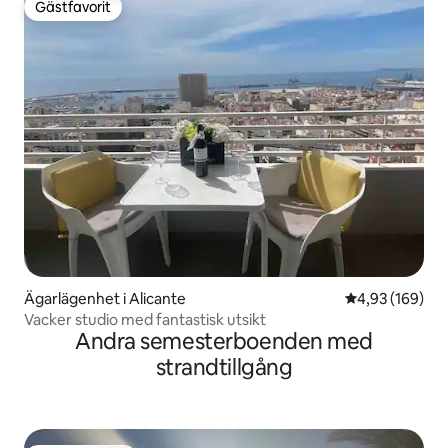
Gästfavorit
Gästfavorit
Ägarlägenhet i Alicante
4,93 av 5 i ge
4,93 (169)
Vacker studio med fantastisk utsikt
Andra semesterboenden med
strandtillgång