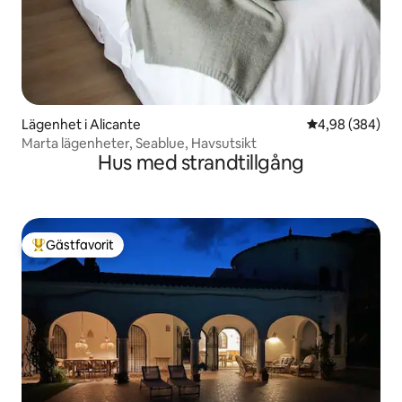
Lägenhet i Alicante
4,98 av 5 i ge
4,98 (384)
Marta lägenheter, Seablue, Havsutsikt
Hus med strandtillgång
Gästfavorit
Populär gästfavorit