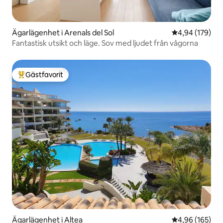
Ägarlägenhet i Arenals del Sol
4,94 av 5 i ge
4,94 (179)
Fantastisk utsikt och läge. Sov med ljudet från vågorna
Gästfavorit
Populär gästfavorit
Ägarlägenhet i Altea
4,96 av 5 i ge
4,96 (165)