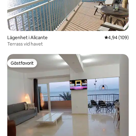
Lägenhet i Alicante
4,94 av 5 i ge
4,94 (109)
Terrass vid havet
Gästfavorit
Gästfavorit