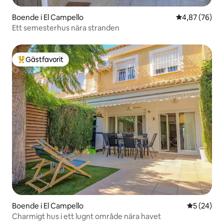
Boende i El Campello
4,87 av 5 i g
4,87 (76)
Ett semesterhus nära stranden
Gästfavorit
Populär gästfavorit
Boende i El Campello
5 av 5 i g
5 (24)
Charmigt hus i ett lugnt område nära havet