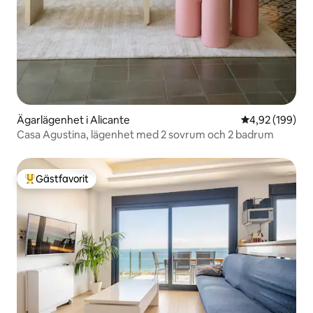
Ägarlägenhet i Alicante
4,92 av 5 i ge
4,92 (199)
Casa Agustina, lägenhet med 2 sovrum och 2 badrum
Gästfavorit
Populär gästfavorit