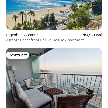
Lägenhet i Alicante
4,94 av 5 i ge
4,94 (154)
Alicante Beachfront Deluxe Deluxe Apartment
Gästfavorit
Gästfavorit