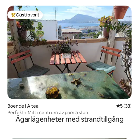
Gästfavorit
Populär gästfavorit
Boende i Altea
5 av 5 i g
5 (33)
Perfekt+ Mitt i centrum av gamla stan
Ägarlägenheter med strandtillgång