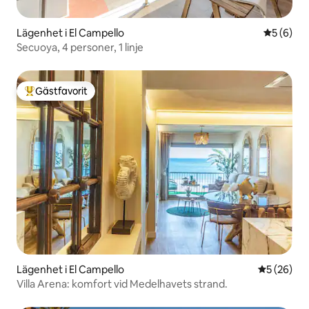
Lägenhet i El Campello
5 av 5 i 
5 (6)
Secuoya, 4 personer, 1 linje
Gästfavorit
Populär gästfavorit
Lägenhet i El Campello
5 av 5 i g
5 (26)
Villa Arena: komfort vid Medelhavets strand.