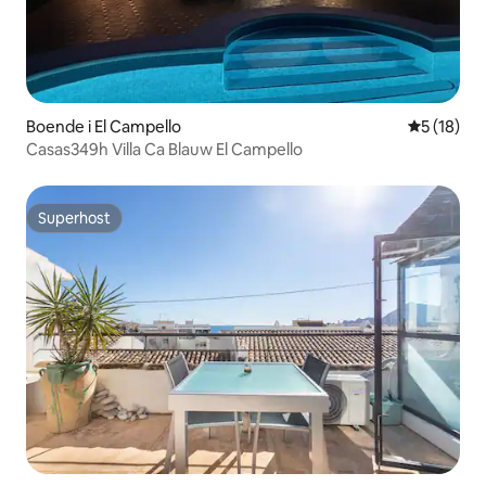
Boende i El Campello
5 av 5 i g
5 (18)
Casas349h Villa Ca Blauw El Campello
Superhost
Superhost