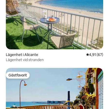
Lägenhet i Alicante
4,91 av 5 i g
4,91 (67)
Lägenhet vid stranden
Gästfavorit
Gästfavorit