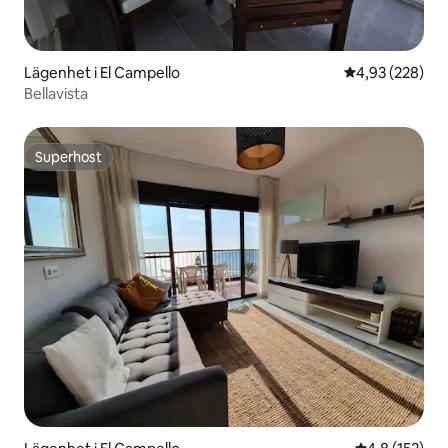
Lägenhet i El Campello
4,93 av 5 i ge
4,93 (228)
Bellavista
Superhost
Superhost