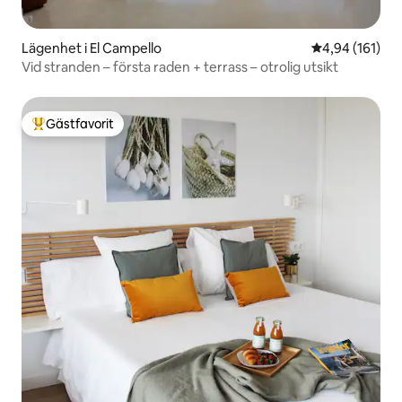
Lägenhet i El Campello
4,94 av 5 i ge
4,94 (161)
Vid stranden – första raden + terrass – otrolig utsikt
Gästfavorit
Populär gästfavorit