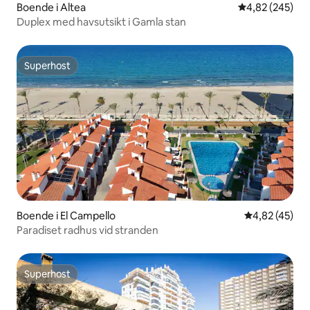
Boende i Altea
4,82 av 5 i ge
4,82 (245)
Duplex med havsutsikt i Gamla stan
Superhost
Superhost
Boende i El Campello
4,82 av 5 i g
4,82 (45)
Paradiset radhus vid stranden
Superhost
Superhost