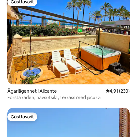
Gästfavorit
Gästfavorit
Ägarlägenhet i Alicante
4,91 av 5 i ge
4,91 (230)
Första raden, havsutsikt, terrass med jacuzzi
Gästfavorit
Gästfavorit