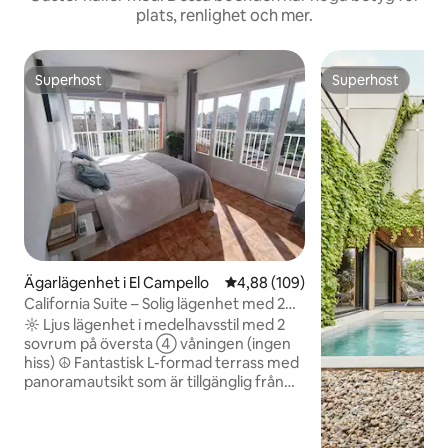
plats, renlighet och mer.
Superhost
Superhost
Superhost
Superhost
Ägarlägenhet i El Campello
4,88 av 5 i genomsnittligt bety
4,88 (109)
California Suite – Solig lägenhet med 2
sovrum hela dagen.
☼ Ljus lägenhet i medelhavsstil med 2
sovrum på översta ➃ våningen (ingen
hiss) ☮ Fantastisk L-formad terrass med
panoramautsikt som är tillgänglig från
vardagsrummet och det stora
sovrummet, där du kommer att vakna
upp och känna dig som i paradiset ★