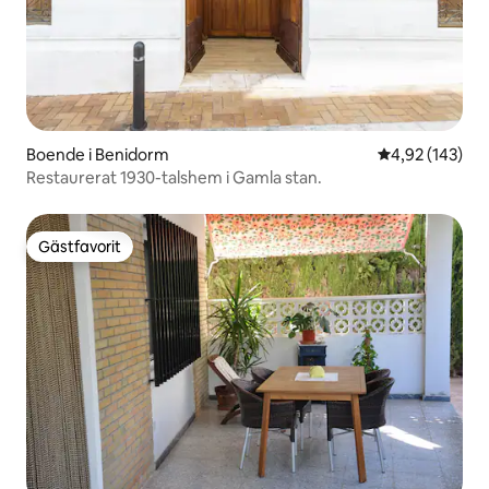
Boende i Benidorm
4,92 av 5 i ge
4,92 (143)
Restaurerat 1930-talshem i Gamla stan.
Gästfavorit
Gästfavorit