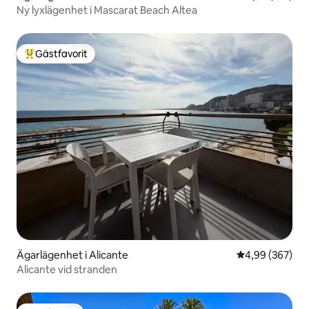
Ny lyxlägenhet i Mascarat Beach Altea
Gästfavorit
Populär gästfavorit
Ägarlägenhet i Alicante
4,99 av 5 i ge
4,99 (367)
Alicante vid stranden