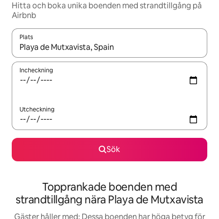
Hitta och boka unika boenden med strandtillgång på
Airbnb
Plats
När resultaten är tillgängliga kan du navigera med upp- och ned
Incheckning
Utcheckning
Sök
Topprankade boenden med
strandtillgång nära Playa de Mutxavista
Gäster håller med: Dessa boenden har höga betyg för