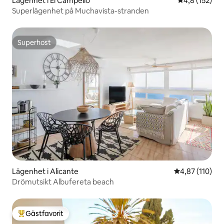
Lägenhet i El Campello
4,8 av 5 i ge
4,8 (152)
Superlägenhet på Muchavista-stranden
Superhost
Superhost
Lägenhet i Alicante
4,87 av 5 i ge
4,87 (110)
Drömutsikt Albufereta beach
Gästfavorit
Populär gästfavorit