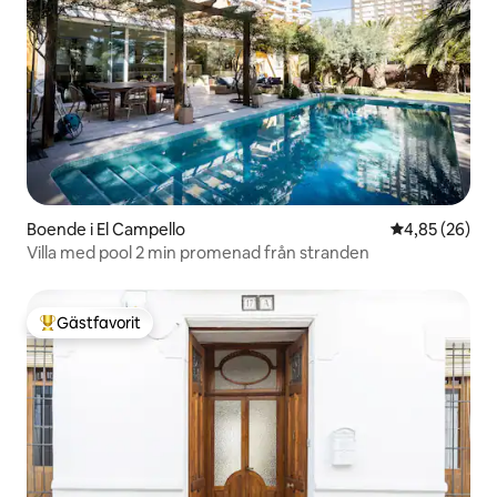
Boende i El Campello
4,85 av 5 i g
4,85 (26)
Villa med pool 2 min promenad från stranden
Gästfavorit
Populär gästfavorit