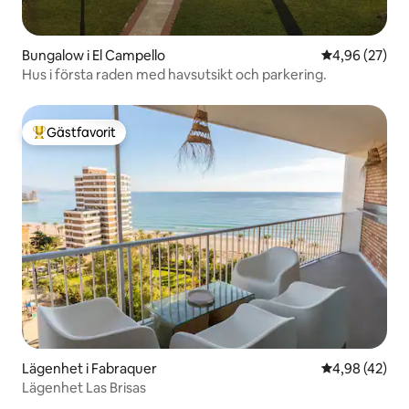
Bungalow i El Campello
4,96 av 5 i g
4,96 (27)
Hus i första raden med havsutsikt och parkering.
Gästfavorit
Populär gästfavorit
Lägenhet i Fabraquer
4,98 av 5 i g
4,98 (42)
Lägenhet Las Brisas