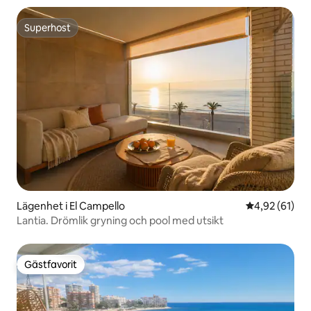
Superhost
Superhost
Lägenhet i El Campello
4,92 av 5 i g
4,92 (61)
Lantia. Drömlik gryning och pool med utsikt
Gästfavorit
Gästfavorit