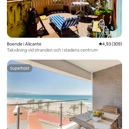
Boende i Alicante
4,93 av 5 i ge
4,93 (309)
Takvåning vid stranden och i stadens centrum
Superhost
Superhost