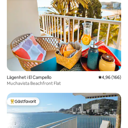
Lägenhet i El Campello
4,96 av 5 i ge
4,96 (166)
Muchavista Beachfront Flat
Gästfavorit
Populär gästfavorit