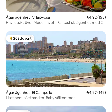
Ägarlägenhet i Villajoyosa
4,92 av 5 i ge
4,92 (198)
Havsutsikt över Medelhavet - Fantastisk lägenhet med 2
sovrum.
Gästfavorit
Populär gästfavorit
Ägarlägenhet i El Campello
4,97 av 5 i ge
4,97 (149)
Litet hem på stranden. Baby välkommen.