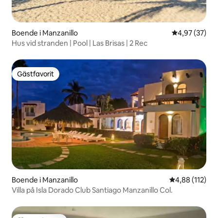
Boende i Manzanillo
4,97 av 5 i g
4,97 (37)
Hus vid stranden | Pool | Las Brisas | 2 Rec
Gästfavorit
Gästfavorit
Boende i Manzanillo
4,88 av 5 i ge
4,88 (112)
Villa på Isla Dorado Club Santiago Manzanillo Col.