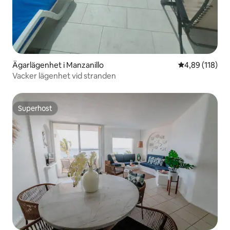
Ägarlägenhet i Manzanillo
4,89 av 5 i ge
4,89 (118)
Vacker lägenhet vid stranden
Superhost
Superhost