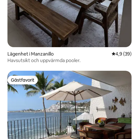
Lägenhet i Manzanillo
4,9 av 5 i g
4,9 (39)
Havsutsikt och uppvärmda pooler.
Gästfavorit
Gästfavorit