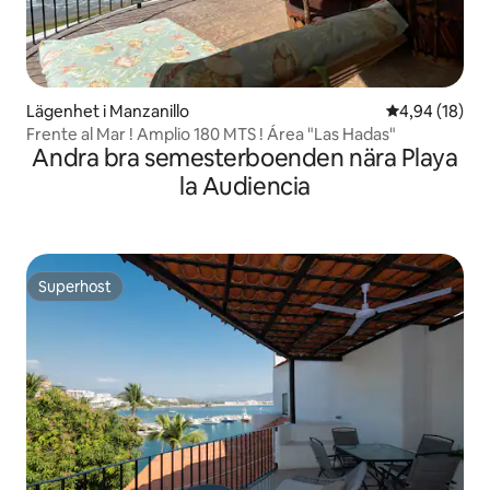
Lägenhet i Manzanillo
4,94 av 5 i g
4,94 (18)
Frente al Mar ! Amplio 180 MTS ! Área "Las Hadas"
Andra bra semesterboenden nära Playa
la Audiencia
Superhost
Superhost