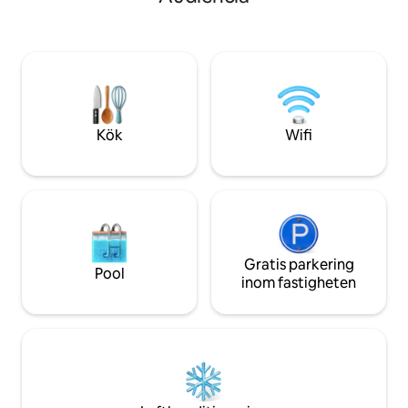
Walmart, Sams Clu
vågorna! Det finns 2 stränder (Playasol
andra restaurange
och Las Hadas), en restaurang på plats
säkerhet. Allmän
(många andra restauranger inom
(buss) går framfö
gångavstånd) och en uppvärmd pool.
Djurvänligt, vi ac
Perfekt för en familj eller en romantisk
och katter.
resa. Veckorabatter tillgängliga!
Kök
Wifi
Gratis parkering
Pool
inom fastigheten