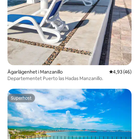
Ägarlägenhet i Manzanillo
4,93 av 5 i g
4,93 (46)
Departementet Puerto las Hadas Manzanillo.
Superhost
Superhost