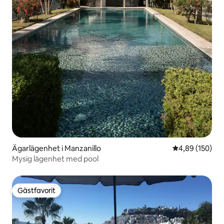
Ägarlägenhet i Manzanillo
4,89 av 5 i ge
4,89 (150)
Mysig lägenhet med pool
Gästfavorit
Gästfavorit