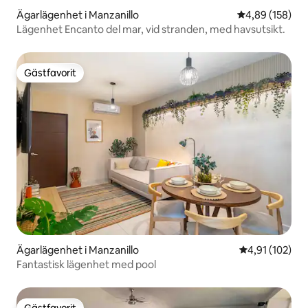
Ägarlägenhet i Manzanillo
4,89 av 5 i ge
4,89 (158)
Lägenhet Encanto del mar, vid stranden, med havsutsikt.
Gästfavorit
Gästfavorit
Ägarlägenhet i Manzanillo
4,91 av 5 i ge
4,91 (102)
Fantastisk lägenhet med pool