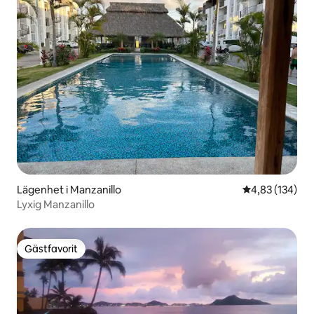
Lägenhet i Manzanillo
4,83 av 5 i ge
4,83 (134)
Lyxig Manzanillo
Gästfavorit
Gästfavorit