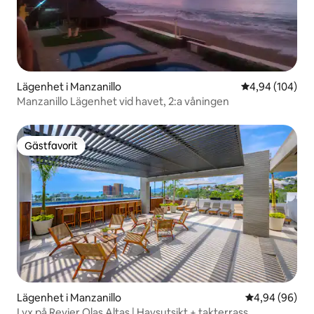
Lägenhet i Manzanillo
4,94 av 5 i ge
4,94 (104)
Manzanillo Lägenhet vid havet, 2:a våningen
Gästfavorit
Gästfavorit
Lägenhet i Manzanillo
4,94 av 5 i g
4,94 (96)
Lyx på Revier Olas Altas | Havsutsikt + takterrass