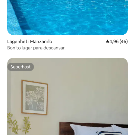
Lägenhet i Manzanillo
4,96 av 5 i g
4,96 (46)
Bonito lugar para descansar.
Superhost
Superhost