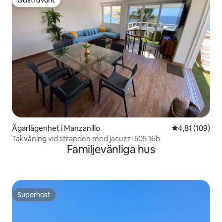
Gästfavorit
Gästfavorit
Ägarlägenhet i Manzanillo
4,81 av 5 i ge
4,81 (109)
Takvåning vid stranden med jacuzzi 505 16b
Familjevänliga hus
Superhost
Superhost