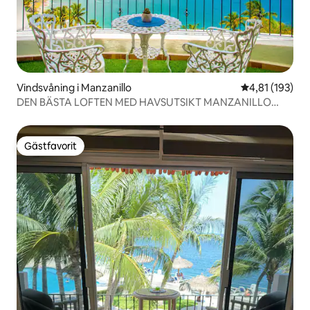
Vindsvåning i Manzanillo
4,81 av 5 i ge
4,81 (193)
DEN BÄSTA LOFTEN MED HAVSUTSIKT MANZANILLO
1003
Gästfavorit
Gästfavorit