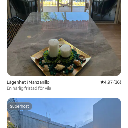
Lägenhet i Manzanillo
4,97 av 5 i g
4,97 (36)
En härlig fristad för vila
Superhost
Superhost