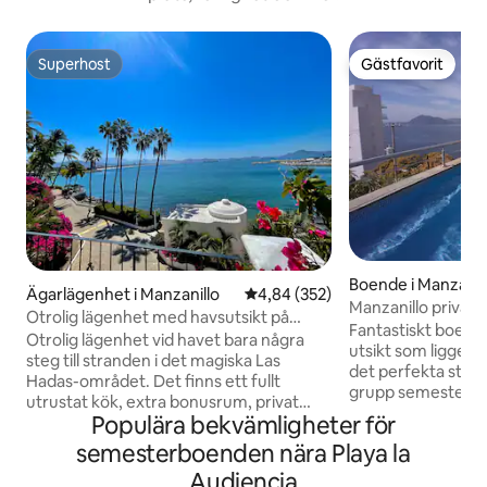
Superhost
Gästfavorit
Superhost
Gästfavorit
Boende i Manzanil
Ägarlägenhet i Manzanillo
4,84 av 5 i genomsnittligt bety
4,84 (352)
Manzanillo privat 
Otrolig lägenhet med havsutsikt på
Fantastiskt boend
Playasol Las Hadas
Otrolig lägenhet vid havet bara några
utsikt som ligger 
steg till stranden i det magiska Las
det perfekta stället
Hadas-området. Det finns ett fullt
grupp semester. St
utrustat kök, extra bonusrum, privat
med uppvärmd ba
Populära bekvämligheter för
tvättmaskin/torktumlare, 2 starka Wi-Fi,
grill. Havsutsikt 
smart-TV, dricksvatten, Alexa och en
semesterboenden nära Playa la
minuters promenad 
stor privat terrass för att njuta av den
Audiencia). Enkel 
Audiencia
fantastiska utsikten och ljudet av