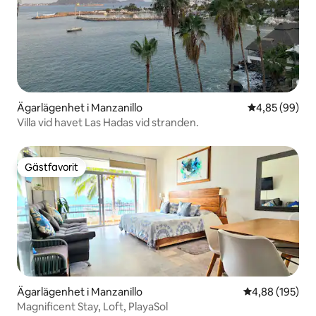
Ägarlägenhet i Manzanillo
4,85 av 5 i g
4,85 (99)
Villa vid havet Las Hadas vid stranden.
Gästfavorit
Gästfavorit
Ägarlägenhet i Manzanillo
4,88 av 5 i ge
4,88 (195)
Magnificent Stay, Loft, PlayaSol