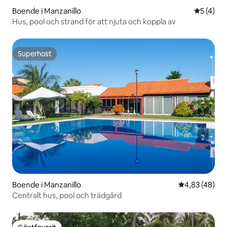
Boende i Manzanillo
5 av 5 i 
5 (4)
Hus, pool och strand för att njuta och koppla av
Superhost
Superhost
Boende i Manzanillo
4,83 av 5 i g
4,83 (48)
Centralt hus, pool och trädgård