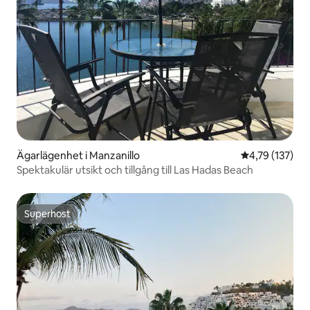
Ägarlägenhet i Manzanillo
4,79 av 5 i ge
4,79 (137)
Spektakulär utsikt och tillgång till Las Hadas Beach
Superhost
Superhost