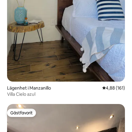
Lägenhet i Manzanillo
4,88 av 5 i ge
4,88 (161)
Villa Cielo azul
Gästfavorit
Gästfavorit