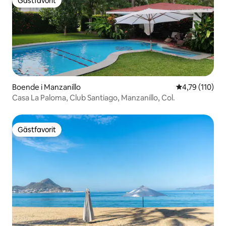
Gästfavorit
Gästfavorit
Boende i Manzanillo
4,79 av 5 i ge
4,79 (110)
Casa La Paloma, Club Santiago, Manzanillo, Col.
Gästfavorit
Gästfavorit