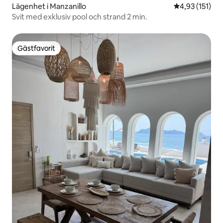
Lägenhet i Manzanillo
4,93 av 5 i ge
4,93 (151)
Svit med exklusiv pool och strand 2 min.
Gästfavorit
Gästfavorit