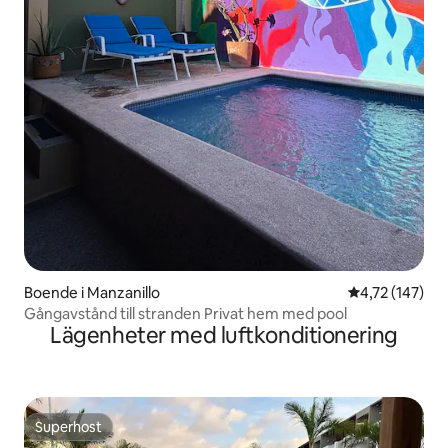
Boende i Manzanillo
4,72 av 5 i ge
4,72 (147)
Gångavstånd till stranden Privat hem med pool
Lägenheter med luftkonditionering
Superhost
Superhost