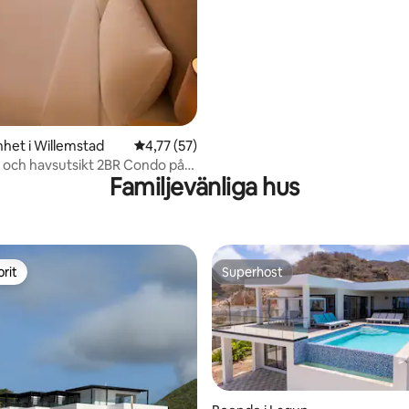
#3
tligt betyg, 13 omdömen
het i Willemstad
4,77 av 5 i genomsnittligt betyg, 57 omdöm
4,77 (57)
 och havsutsikt 2BR Condo på
Familjevänliga hus
ew D5
rit
Superhost
rit
Superhost