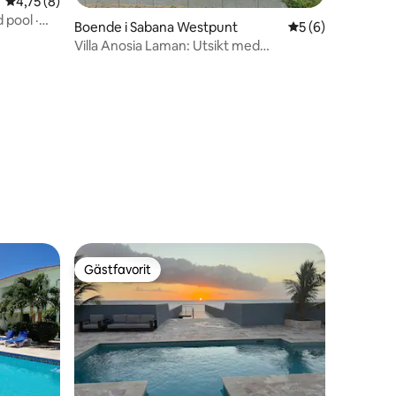
4,75 av 5 i genomsnittligt betyg, 8 omdömen
4,75 (8)
 pool ·
Boende i Sabana Westpunt
5 av 5 i genomsni
5 (6)
Villa Anosia Laman: Utsikt med
solnedgång
en
Gästfavorit
Gästfavorit