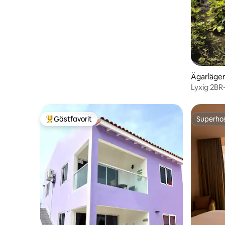
Resort
Ägarläge
Lyxig 2BR-
Mambo
Gästfavorit
Superho
Populär gästfavorit
Superho