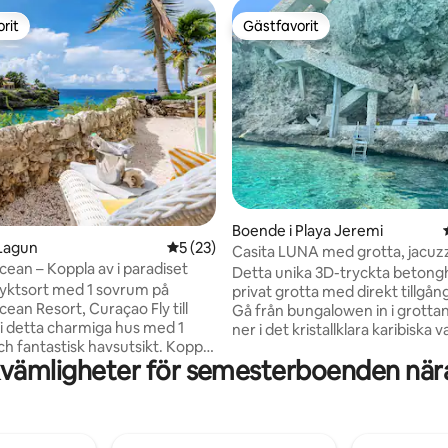
rit
Gästfavorit
rit
Gästfavorit
ligt betyg, 122 omdömen
Boende i Playa Jeremi
 Lagun
5 av 5 i genomsnittligt betyg, 23 omdöm
5 (23)
Casita LUNA med grotta, jacuzzi
ean – Koppla av i paradiset
grill etc.
Detta unika 3D-tryckta betong
flyktsort med 1 sovrum på
privat grotta med direkt tillgång 
n Resort, Curaçao Fly till
Gå från bungalowen in i grotta
 i detta charmiga hus med 1
ner i det kristallklara karibiska vat
h fantastisk havsutsikt. Koppla
delfiner, tonfisk och livliga kor
vämligheter för semesterboenden när
privata terrass, njut av den
du snorklar. Vi tillhandahåller u
ma poolen och utforska
kylkanna, supbrädor gratis. Njut av en
de snorkelplatser. Boendet har
cocktail i jacuzzin vid klippan m
 dubbelsäng, ett fullt utrustat
fantastisk havsutsikt och de bä
tt inbjudande vardagsrum. Steg
solnedgångarna på ön. Boendet