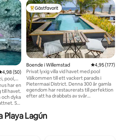
Lägenhet
Gästfavorit
Gästfav
Populär gästfavorit
Gästfav
Paradiset
För älska
njutning 
med ett 
övervånin
solig te
över have
bäddsoff
badrum o
Boende i Willemstad
4,95 av 5 i genomsnitt
4,95 (177)
luftkondi
Privat lyxig villa vid havet med pool
4,98 av 5 i genomsnittligt betyg, 50 omdömen
4,98 (50)
som en b
en
Välkommen till ett vackert paradis i
Delad poo
, pool,
Pietermaai District. Denna 300 år gamla
till havet
hus har en
egendom har restaurerats till perfektion
Du kommer
till havet.
efter att ha drabbats av svår
n och dyka
försummelse. Den unika designstilen och
tnet. Se
inredningen har gjorts med kärlek till
aller medan
a Playa Lagún
arkitektur. Villan finns i Pietermaai
trustning,
District, även känt som "Soho of
Curacao", där monument möter modern
ed
tid. Med en fantastisk utsikt över havet +
sta
privat pool är villan idealisk för att komma
 har två