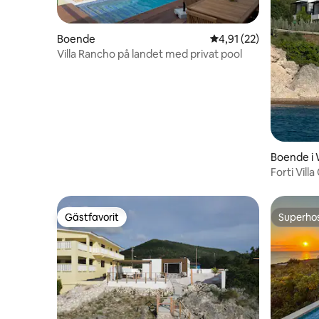
Boende
4,91 av 5 i genomsnit
4,91 (22)
Villa Rancho på landet med privat pool
Boende i 
Forti Villa
Gästfavorit
Superho
Gästfavorit
Superho