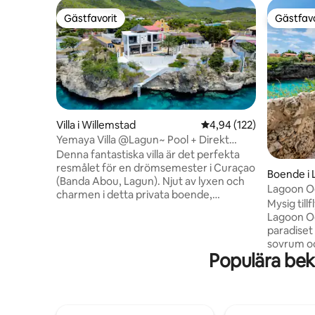
Gästfavorit
Gästfavo
Gästfavorit
Gästfavo
Villa i Willemstad
4,94 av 5 i genomsnitt
4,94 (122)
Yemaya Villa @Lagun~ Pool + Direkt
tillgång till havet!
Denna fantastiska villa är det perfekta
resmålet för en drömsemester i Curaçao
Boende i
(Banda Abou, Lagun). Njut av lyxen och
Lagoon Oc
charmen i detta privata boende,
Mysig till
komplett med en privat pool och exklusiv
Lagoon Ocea
tillgång till det hisnande, kristallklara
paradiset
havet. Koppla av i lugn och ro när du
sovrum oc
njuter av spektakulära solnedgångar, och
Populära bek
av på din 
om du har tur kanske du till och med får
gemensam
se delfiner som simmar förbi. Perfekt för
närliggan
en familj eller grupp på fyra till fem,
en bekväm
denna unika tillflyktsort lovar en
kök och e
oförglömlig upplevelse. Gör dig redo att