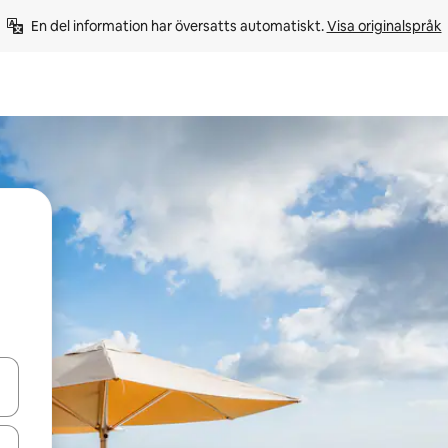
En del information har översatts automatiskt. 
Visa originalspråk
d upp- och nedåtpilarna eller utforska genom att trycka eller svepa.