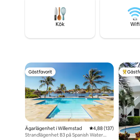
från stra
bli förbluffad!
vandrings
basen för di
för en ofö
Kök
Wifi
Gästfavorit
Gästf
Gästfavorit
Populär 
Ägarlägenhet i Willemstad
4,88 av 5 i genomsnitt
4,88 (137)
Strandlägenhet B3 på Spanish Water