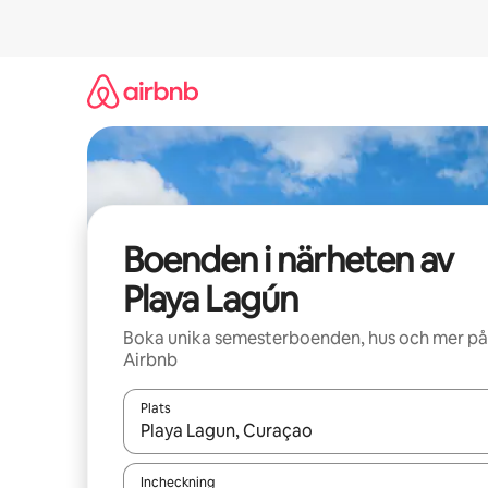
Hoppa
till
innehåll
Boenden i närheten av
Playa Lagún
Boka unika semesterboenden, hus och mer på
Airbnb
Plats
När resultaten är tillgängliga kan du navigera me
Incheckning