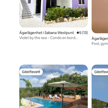
Ägarlägenhet i Sabana Westpunt
5 av 5 i genomsnit
5 (13)
Violet by the sea – Condo en bord
Ägarlägen
d'océan
Pool, gym
Grand Vi
Gästfavorit
Gästfavo
Gästfavorit
Gästfavo