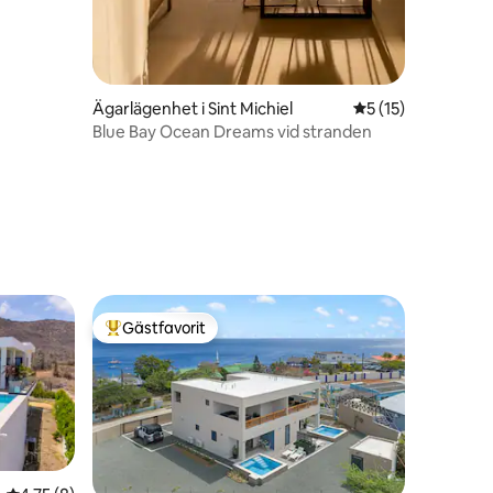
Ägarlägenhet i Sint Michiel
5 av 5 i genomsni
5 (15)
Blue Bay Ocean Dreams vid stranden
en
Gästfavorit
Populär gästfavorit