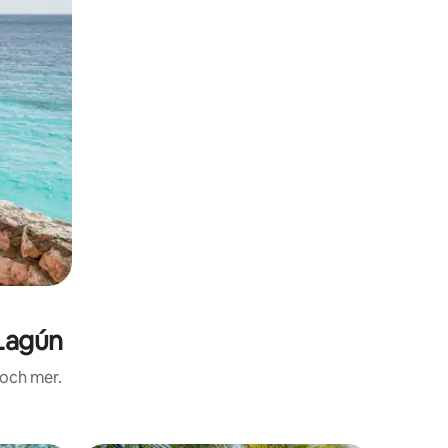
Lagún
 och mer.