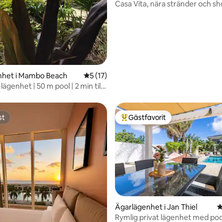
Casa Vita, nära stränder och s
nhet i Mambo Beach
5 av 5 i genomsnittligt betyg, 17 omdöm
5 (17)
lägenhet | 50 m pool | 2 min till
st
Gästfavorit
st
Populär gästfavorit
Ägarlägenhet i Jan Thiel
4
Rymlig privat lägenhet med pool