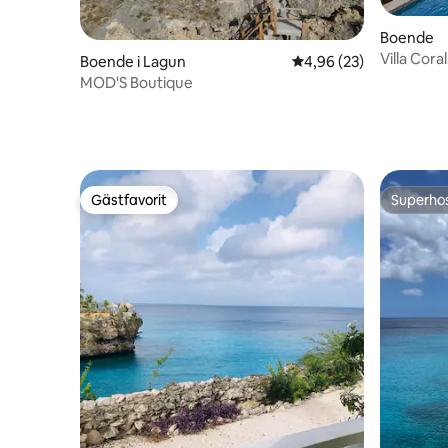
Boende
Villa Cor
Boende i Lagun
4,96 av 5 i genomsnit
4,96 (23)
havsutsik
MOD'S Boutique
Gästfavorit
Superho
Gästfavorit
Superho