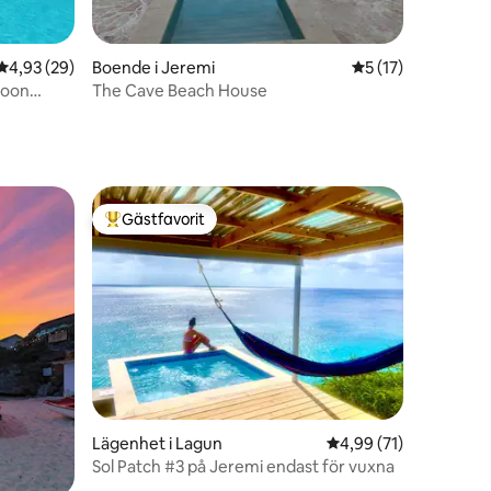
en
4,93 av 5 i genomsnittligt betyg, 29 omdömen
4,93 (29)
Boende i Jeremi
5 av 5 i genomsni
5 (17)
The Cave Beach House
Gästfavorit
Populär gästfavorit
Lägenhet i Lagun
4,99 av 5 i genomsnit
4,99 (71)
Sol Patch #3 på Jeremi endast för vuxna