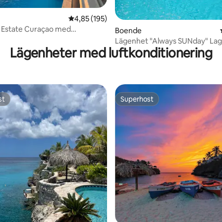
4,85 av 5 i genomsnittligt betyg, 195 omdöm
4,85 (195)
al Estate Curaçao med
tligt betyg, 23 omdömen
Boende
t
Lägenhet "Always SUNday" Lagoon
Lägenheter med luftkonditionering
Ocean Resort
st
Superhost
st
Superhost