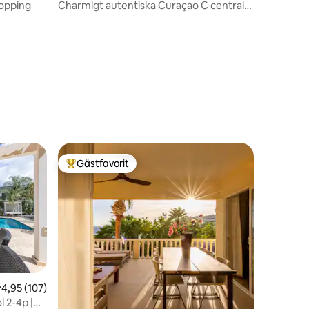
hopping
Charmigt autentiska Curaçao C centralt
beläget
en
Gästfavorit
Populär gästfavorit
,95 av 5 i genomsnittligt betyg, 107 omdömen
4,95 (107)
 2-4p |