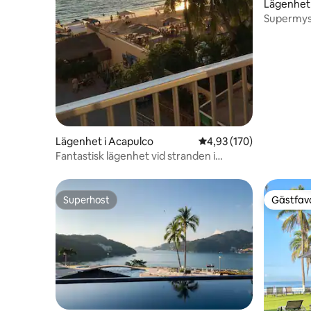
Lägenhet 
Supermysi
Lägenhet i Acapulco
4,93 av 5 i genomsnitt
4,93 (170)
Fantastisk lägenhet vid stranden i
Acapulco
Superhost
Gästfavo
Superhost
Gästfavo