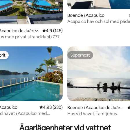
Boende i Acapulco
Acapulco hav och sol med páde
ligt betyg, 137 omdömen
Acapulco de Juárez
4,9 av 5 i genomsnittligt betyg, 145 omdöm
4,9 (145)
us med privat strandklubb 777
rit
Superhost
rit
Superhost
Acapulco
4,93 av 5 i genomsnittligt betyg, 230 omdöm
4,93 (230)
Boende i Acapulco de Juáre
4
z
d havet i Acapulco med
Hus vid havet, familjehus
tligt betyg, 67 omdömen
utsikt!
Ägarlägenheter vid vattnet