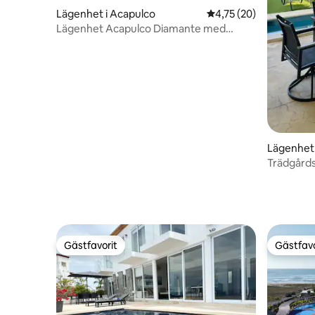
Lägenhet i Acapulco
4,75 av 5 i genomsnit
4,75 (20)
Lägenhet Acapulco Diamante med
havsutsikt
Lägenhet 
Trädgårds
Gästfavorit
Gästfavo
Gästfavorit
Gästfavo