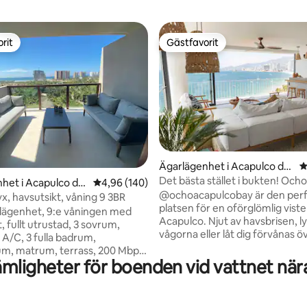
rit
Gästfavorit
rit
Gästfavorit
Ägarlägenhet i Acapulco de
4
Juárez
ligt betyg, 275 omdömen
Det bästa stället i bukten! Och
het i Acapulco de
4,96 av 5 i genomsnittligt betyg, 140 omdöm
4,96 (140)
Bay
@ochoacapulcobay är den per
 lyx, havsutsikt, våning 9 3BR
platsen för en oförglömlig vistel
lägenhet, 9:e våningen med
Acapulco. Njut av havsbrisen, l
, fullt utrustad, 3 sovrum,
vågorna eller låt dig förvånas ö
l A/C, 3 fulla badrum,
imponerande panoramautsikte
m, matrum, terrass, 200 Mbps
Mexikos mest kända bukt. Lägenheten
mligheter för boenden vid vattnet när
triska persienner, utrustad med
ligger på 8:e våningen i en liten
xmöbler, exklusiv lägenhet
Acapulco Dorado, med tillgång t
pooler, strandklubb och
stranden för att promenera, ba
pool vid klubbhuset Har du