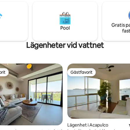
njuta av charmen i Acapulcos gä
de frågor? Kolla in omdömen
Du har restauranger, barer och
 som redan har bott här! Obs!
stormarknader i närheten utan 
 återhämtar sig från "ORKANEN
behöva använda bilen.
issa gemensamma utrymmen
Gratis p
mgå underhåll.
Pool
fas
Lägenheter vid vattnet
rit
Gästfavorit
rit
Gästfavorit
Lägenhet i Acapulco