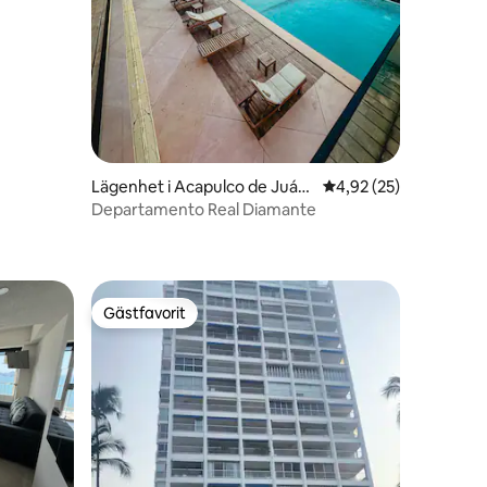
en
Lägenhet i Acapulco de Juáre
4,92 av 5 i genomsnit
4,92 (25)
z
Departamento Real Diamante
Gästfavorit
Gästfavorit