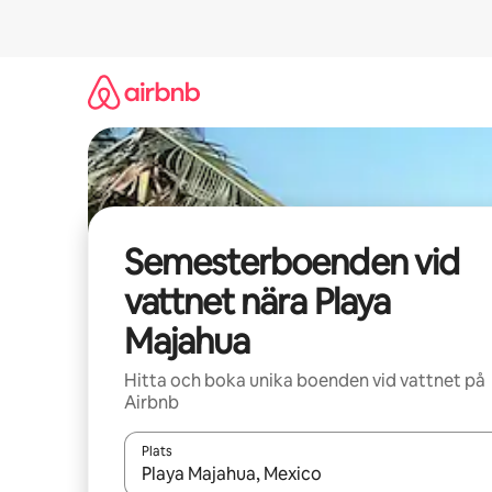
Hoppa
till
innehåll
Semesterboenden vid
vattnet nära Playa
Majahua
Hitta och boka unika boenden vid vattnet på
Airbnb
Plats
När resultaten är tillgängliga kan du navigera me