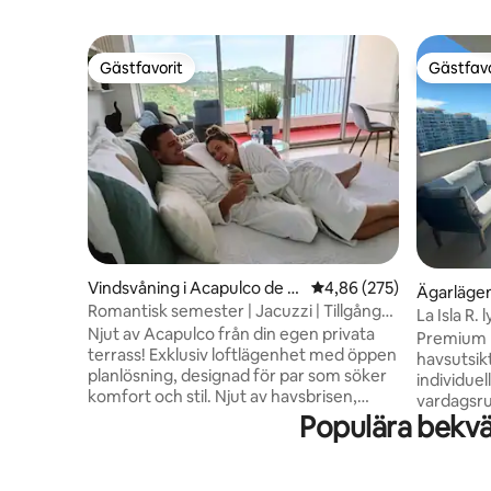
Gästfavorit
Gästfavo
Gästfavorit
Gästfavo
Vindsvåning i Acapulco de J
4,86 av 5 i genomsnitt
4,86 (275)
Ägarlägen
uárez
Romantisk semester | Jacuzzi | Tillgång
Juárez
La Isla R.
till stranden
Njut av Acapulco från din egen privata
Premium 
terrass! Exklusiv loftlägenhet med öppen
havsutsikt
planlösning, designad för par som söker
individuel
komfort och stil. Njut av havsbrisen,
vardagsru
höghastighets-Wi-Fi-anslutning, kraftfull
Populära bekvä
wifi, elek
luftkonditionering, smart-TV och
SONOS, ly
självincheckning. Allt detta bara 100
Lägenhets
meters promenad från den lugna
avkopplings