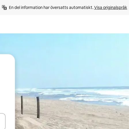
En del information har översatts automatiskt. 
Visa originalspråk
d upp- och nedåtpilarna eller utforska genom att trycka eller svepa.