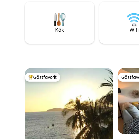
stranden Majahua. Reser du med elbil?
fortfaran
Oroa dig inte: komplexet har
från gäster
snabbladdningsstationer (för elbilar) med
Acapulco
kompatibla kontakter för Tesla, BYD
OTIS", v
(GBT) och fordon av flera märken.
kan geno
Kök
Wifi
Gästfavorit
Gästfavo
Populär gästfavorit
Gästfavo