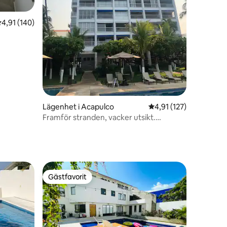
,91 av 5 i genomsnittligt betyg, 140 omdömen
4,91 (140)
en
Lägenhet i Acapulco
4,91 av 5 i genomsnit
4,91 (127)
Framför stranden, vacker utsikt.
Renoverad!
Gästfavorit
Gästfavorit