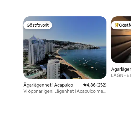
Gästfavorit
Gästf
Gästfavorit
Populär 
Ägarlägen
Juárez
LÄGNHET
HAVSUTS
Ägarlägenhet i Acapulco
4,86 av 5 i genomsnitt
4,86 (252)
Vi öppnar igen! Lägenhet i Acapulco med
pool och strand