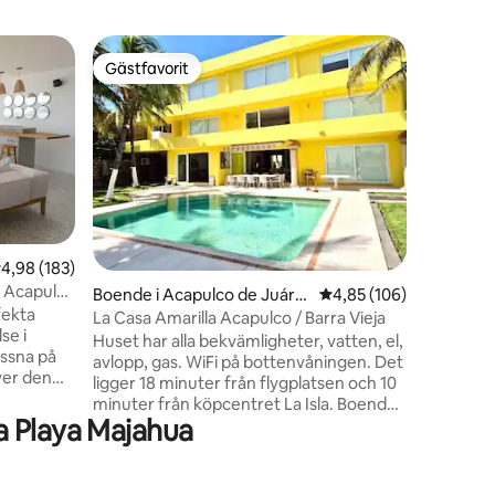
Ägarläge
Gästfavorit
Gästf
Gästfavorit
Populär
Juárez
Lägenhet
bottenvå
Välkommen
Ombyggd 
med direk
strand, ut
palapa i 
parkeringsplats. Kopp
poolen m
snacksbar
,98 av 5 i genomsnittligt betyg, 183 omdömen
4,98 (183)
överkomliga priser.
o Acapulco
en
Boende i Acapulco de Juáre
4,85 av 5 i genomsnitt
4,85 (106)
utrustad
fekta
z
matsal oc
La Casa Amarilla Acapulco / Barra Vieja
se i
behöver f
Huset har alla bekvämligheter, vatten, el,
yssna på
avlopp, gas. WiFi på bottenvåningen. Det
ver den
ligger 18 minuter från flygplatsen och 10
n över
minuter från köpcentret La Isla. Boende
a Playa Majahua
för 14 personer, eftersom huset har 4
 byggnad i
sovrum med queen size-sängar och i det
ill
fjärde ett king size-säng, alla rum har
da eller
eget badrum och dessutom två extra