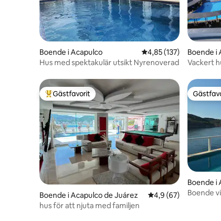
Boende i Acapulco
4,85 av 5 i genomsnitt
4,85 (137)
Boende i 
Hus med spektakulär utsikt Nyrenoverad
Vackert h
Gästfavorit
Gästfavo
Populär gästfavorit
Gästfavo
Boende i 
Boende vi
Boende i Acapulco de Juárez
4,9 av 5 i genomsnit
4,9 (67)
hisnande 
hus för att njuta med familjen