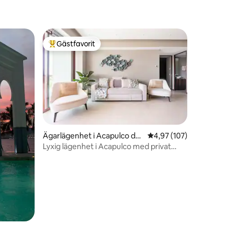
Gästfavorit
Populär gästfavorit
en
Ägarlägenhet i Acapulco de
4,97 av 5 i genomsnitt
4,97 (107)
Juárez
Lyxig lägenhet i Acapulco med privat
strand