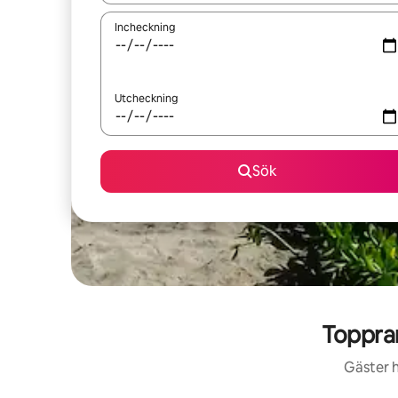
Incheckning
Utcheckning
Sök
Toppra
Gäster h