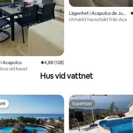
tligt betyg, 20 omdömen
Lägenhet i Acapulco de Juár
4
ez
Utmärkt havsutsikt från Aca
i Acapulco
4,88 av 5 i genomsnittligt betyg, 128 omdöm
4,88 (128)
hus vid havet
Hus vid vattnet
rit
Superhost
rit
Superhost