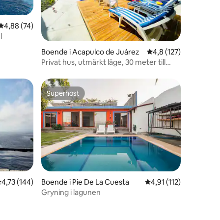
4,88 av 5 i genomsnittligt betyg, 74 omdömen
4,88 (74)
l
en
Boende i Acapulco de Juárez
4,8 av 5 i genomsnitt
4,8 (127)
Privat hus, utmärkt läge, 30 meter till
stranden
Superhost
Superhost
en
,73 av 5 i genomsnittligt betyg, 144 omdömen
4,73 (144)
Boende i Pie De La Cuesta
4,91 av 5 i genomsnit
4,91 (112)
Gryning i lagunen