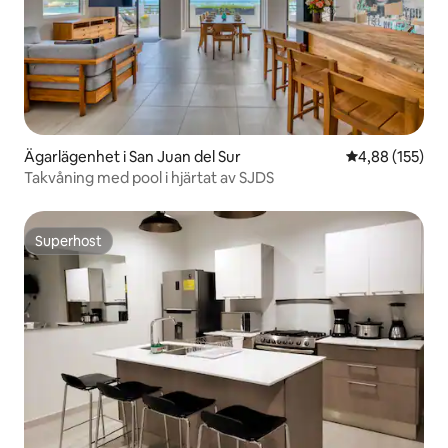
Ägarlägenhet i San Juan del Sur
4,88 av 5 i ge
4,88 (155)
Takvåning med pool i hjärtat av SJDS
Superhost
Superhost