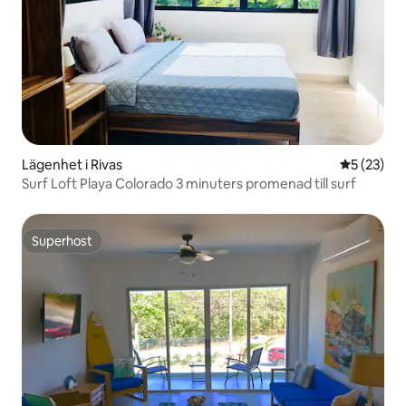
Lägenhet i Rivas
5 av 5 i g
5 (23)
Surf Loft Playa Colorado 3 minuters promenad till surf
Superhost
Superhost