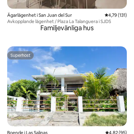
Ägarlägenhet i San Juan del Sur
4,79 av 5 i g
4,79 (131)
Avkopplande lägenhet / Plaza La Talanguera i SJDS
Familjevänliga hus
Superhost
Superhost
Boende i Las Salinas
4,82 av 5 i g
4,82 (95)