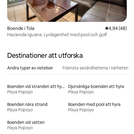
Boende i Tola
4,94 av 5 i g
4,94 (48)
Hacienda Iguana: Lyxlägenhet med pool och golf
Destinationer att utforska
Andra typer av vistelser
Främsta sevärdheterna i närheten
Boenden vid stranden att hyra
Djurvänliga boenden att hyra
Playa Popoyo
Playa Popoyo
Boenden nära strand
Boenden med pool att hyra
Playa Popoyo
Playa Popoyo
Boenden vid vatten
Playa Popoyo