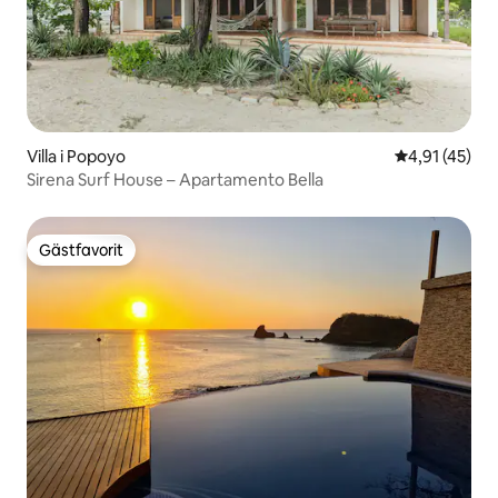
Villa i Popoyo
4,91 av 5 i g
4,91 (45)
Sirena Surf House – Apartamento Bella
Gästfavorit
Gästfavorit