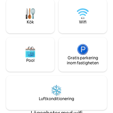
också nära livsmed
matställen. En fristående casita med 1
väsentligheter, oc
sovrum/helkroppsbad finns också som
concierge-assiste
tillägg för 2 gäster mot en extra avgift på
valfria tillägg inkl
50 $/natt, vilket gör att det totala antalet
privata kockar, ma
gäster blir 10.
Kök
Wifi
och transport (arr
Gratis parkering
Pool
inom fastigheten
Luftkonditionering