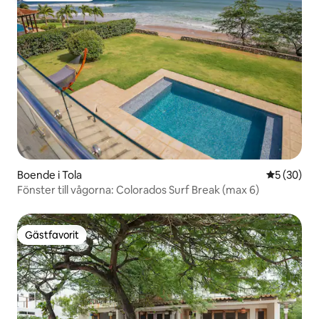
Boende i Tola
5 av 5 i g
5 (30)
Fönster till vågorna: Colorados Surf Break (max 6)
Gästfavorit
Gästfavorit