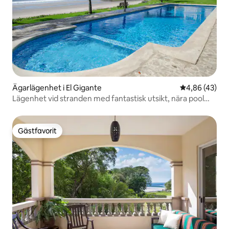
Ägarlägenhet i El Gigante
4,86 av 5 i g
4,86 (43)
Lägenhet vid stranden med fantastisk utsikt, nära pool
och palapa
Gästfavorit
Gästfavorit