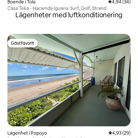
Boende i Tola
4,94 av 5 i g
4,94 (34)
Casa Teka - Hacienda Iguana: Surf, Golf, Strand
Lägenheter med luftkonditionering
Gästfavorit
Gästfavorit
Lägenhet i Popoyo
4,93 av 5 i g
4,93 (29)