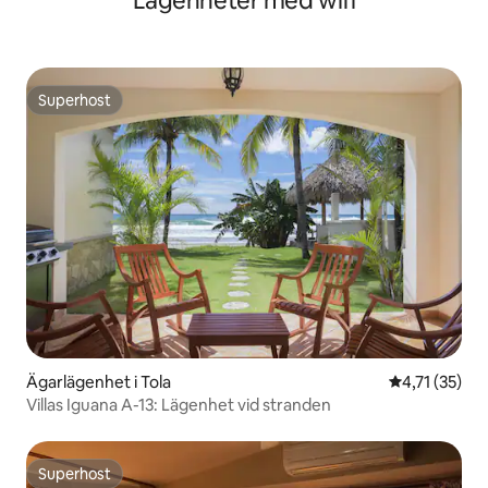
Lägenheter med wifi
Superhost
Superhost
Ägarlägenhet i Tola
4,71 av 5 i 
4,71 (35)
Villas Iguana A-13: Lägenhet vid stranden
Superhost
Superhost