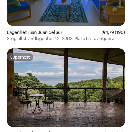
Lägenhet i San Juan del Sur
4,79 av 5 i ge
4,79 (190)
Steg till strandlägenhet ♡ i SJDS, Plaza La Talanguera
Superhost
Superhost