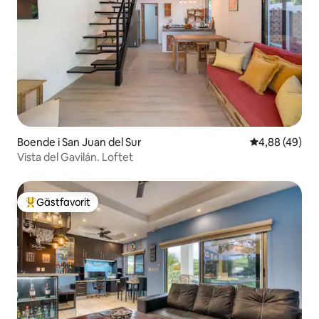
Boende i San Juan del Sur
4,88 av 5 i g
4,88 (49)
Vista del Gavilán. Loftet
Gästfavorit
Populär gästfavorit