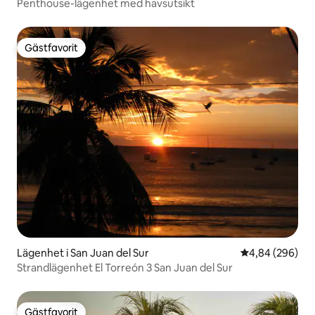
Penthouse-lägenhet med havsutsikt
Gästfavorit
Gästfavorit
Lägenhet i San Juan del Sur
4,84 av 5 i ge
4,84 (296)
Strandlägenhet El Torreón 3 San Juan del Sur
Gästfavorit