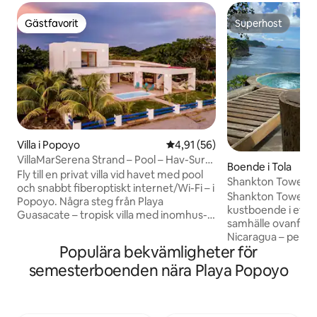
Gästfavorit
Superhost
Gästfavorit
Superhost
Villa i Popoyo
4,91 av 5 i genomsnittligt be
4,91 (56)
VillaMarSerena Strand – Pool – Hav-Surf-
Boende i Tola
Fios Net
Fly till en privat villa vid havet med pool
Shankton Tower | 
och snabbt fiberoptiskt internet/Wi-Fi – i
Luftkonditionering
Shankton Tower är
Popoyo. Några steg från Playa
kustboende i ett s
Guasacate – tropisk villa med inomhus-
samhälle ovanför 
och utomhusutrymmen utformad för
Nicaragua – perfe
avkoppling, surfresor, strandresor eller
Populära bekvämligheter för
surfställen i världs
en vistelse där du kan arbeta från
utformat för enk
semesterboenden nära Playa Popoyo
paradiset för par, familjer eller grupper
snabbt Wi-Fi, mod
av vänner. Luftkonditionering,
uppgraderingar o
varmvatten och bara några minuter till
luftkonditionering i v
de bästa surfplatserna och lokala