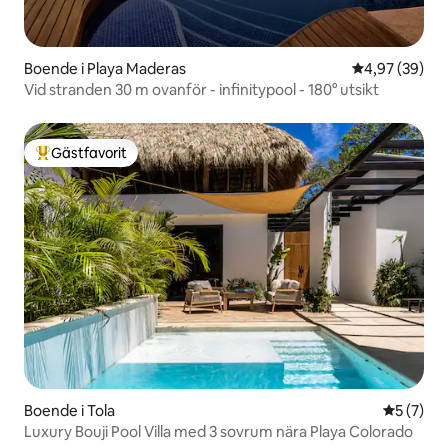
Boende i Playa Maderas
4,97 av 5 i g
4,97 (39)
Vid stranden 30 m ovanför - infinitypool - 180° utsikt
Gästfavorit
Populär gästfavorit
Boende i Tola
5 av 5 i 
5 (7)
Luxury Bouji Pool Villa med 3 sovrum nära Playa Colorado