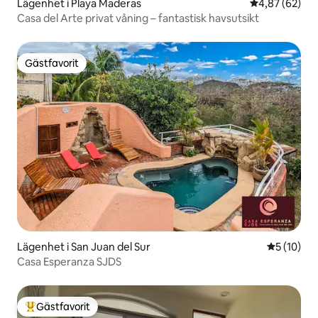
Lägenhet i Playa Maderas
4,87 av 5 i g
4,87 (62)
Casa del Arte privat våning – fantastisk havsutsikt
Gästfavorit
Gästfavorit
Lägenhet i San Juan del Sur
5 av 5 i g
5 (10)
Casa Esperanza SJDS
Gästfavorit
Populär gästfavorit