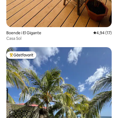
Boende i El Gigante
4,94 av 5 i g
4,94 (17)
Casa Sol
Gästfavorit
Populär gästfavorit