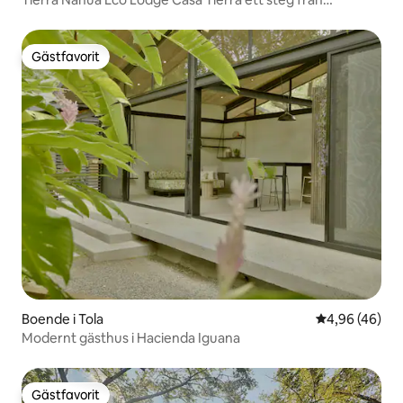
stranden
Gästfavorit
Gästfavorit
Boende i Tola
4,96 av 5 i g
4,96 (46)
Modernt gästhus i Hacienda Iguana
Gästfavorit
Gästfavorit