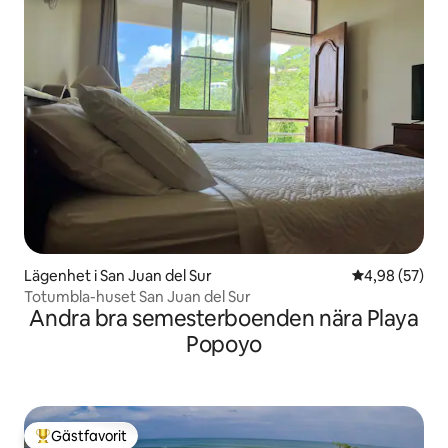
Lägenhet i San Juan del Sur
4,98 av 5 i g
4,98 (57)
Totumbla-huset San Juan del Sur
Andra bra semesterboenden nära Playa
Popoyo
Gästfavorit
Populär gästfavorit