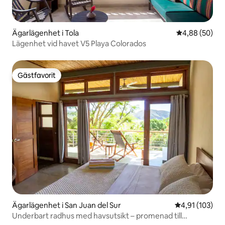
Ägarlägenhet i Tola
4,88 av 5 i g
4,88 (50)
Lägenhet vid havet V5 Playa Colorados
Gästfavorit
Gästfavorit
Ägarlägenhet i San Juan del Sur
4,91 av 5 i ge
4,91 (103)
Underbart radhus med havsutsikt – promenad till