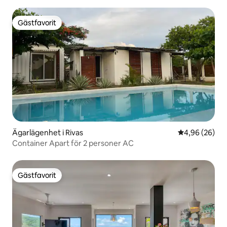
stranden
Gästfavorit
Gästfavorit
Ägarlägenhet i Rivas
4,96 av 5 i g
4,96 (26)
Container Apart för 2 personer AC
Gästfavorit
Gästfavorit