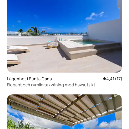
Lägenhet i Punta Cana
4,41 av 5 i 
4,41 (17)
Elegant och rymlig takvåning med havsutsikt