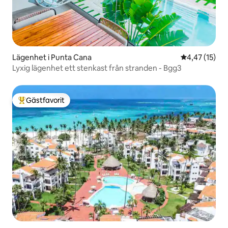
Lägenhet i Punta Cana
4,47 av 5 i g
4,47 (15)
Lyxig lägenhet ett stenkast från stranden - Bgg3
Gästfavorit
Populär gästfavorit