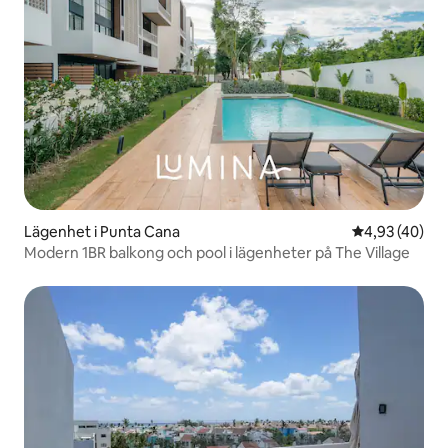
Lägenhet i Punta Cana
4,93 av 5 i g
4,93 (40)
Modern 1BR balkong och pool i lägenheter på The Village