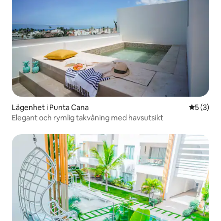
Lägenhet i Punta Cana
5 av 5 i 
5 (3)
Elegant och rymlig takvåning med havsutsikt