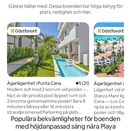
Gäster håller med: Dessa boenden har höga betyg för
plats, renlighet och mer.
Gästfavorit
Gästfavorit
Populär gästfavorit
Populär gästfavor
Ägarlägenhet i Punta Cana
5 av 5 i genomsnittligt be
5 (21)
Ägarlägenhet i Lo
Playa
Modern svit med 2 sovrum vid poolen •
Lägenhet vid stran
Nära strand och golf
Toppområde • Erbj
Njut av din privata pool dygnet runt och
Stanza Mare ligger
2 enorma gemensamma pooler! Bara 8
Cana — Los Corale
minuters bilresa eller 16 minuters
njuta av komfort o
strandpromenad Parkering på plats
pooler och tillgång
Populära bekvämligheter för boenden
Snabbt Starlink-wifi, perfekt för att
exklusivt privat o
arbeta hemifrån Enorm smart-TV redo
boende. Lägenhet
med höjdanpassad säng nära Playa
för mysiga filmkvällar!
bevakad dygnet r