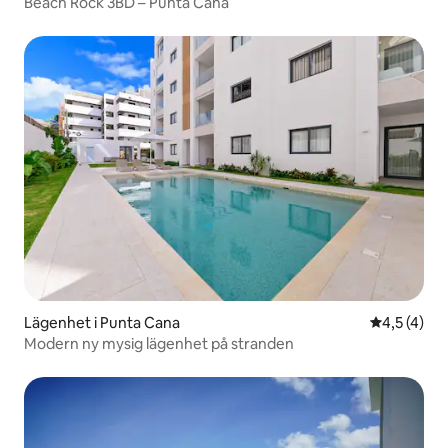
Beach Rock 3BD – Punta Cana
Lägenhet i Punta Cana
4,5 av 5 i
4,5 (4)
Modern ny mysig lägenhet på stranden