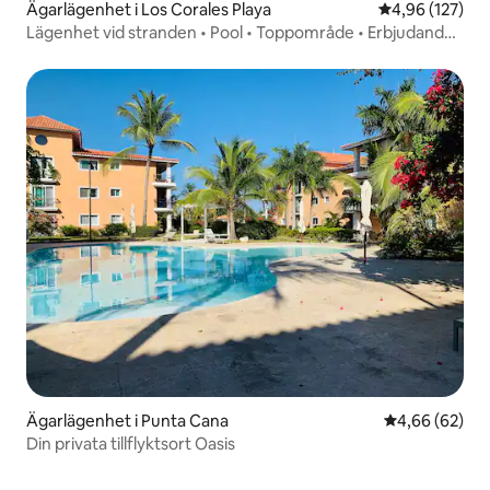
Ägarlägenhet i Los Corales Playa
4,96 av 5 i ge
4,96 (127)
Lägenhet vid stranden • Pool • Toppområde • Erbjudande i
sep/okt
Ägarlägenhet i Punta Cana
4,66 av 5 i g
4,66 (62)
Din privata tillflyktsort Oasis