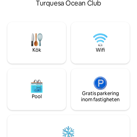
Turquesa Ocean Club
Gourmetkaffestation redo AC i samtliga
restauranger, affä
rum plus tvättmaskin/torktumlare
minuter från Downtown. Enl
Snabb självständig incheckning, säkert
när du gör din hyr
smart lås och Ring-kamera! Oas på
skicka mig ditt ID.
bottenvåningen med privat gård Koppla
inte husdjur eller 
av helt eller arbeta smidigt på distans –
upplevelser måste
vår noggrant utformade tillflyktsort
boendet.
garanterar en oförglömlig semester!
Kök
Wifi
Valfri biluthyrning erbjuds.
Gratis parkering
Pool
inom fastigheten