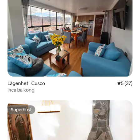
Lägenhet i Cusco
5 av 5 i g
5 (37)
inca balkong
Superhost
Superhost