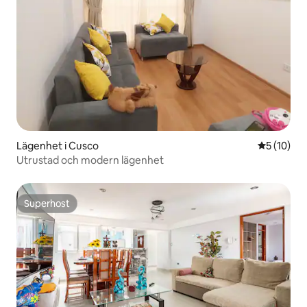
Lägenhet i Cusco
5 av 5 i g
5 (10)
Utrustad och modern lägenhet
Superhost
Superhost