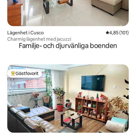
Lägenhet i Cusco
4,85 av 5 i ge
4,85 (101)
Charmig lägenhet med jacuzzi
Familje- och djurvänliga boenden
Gästfavorit
Populär gästfavorit