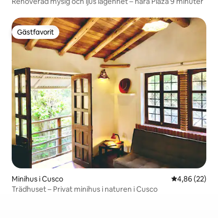
Renoverad mysig och ljus lägenhet – nära Plaza 9 minuter
Gästfavorit
Gästfavorit
Minihus i Cusco
4,86 av 5 i g
4,86 (22)
Trädhuset – Privat minihus i naturen i Cusco