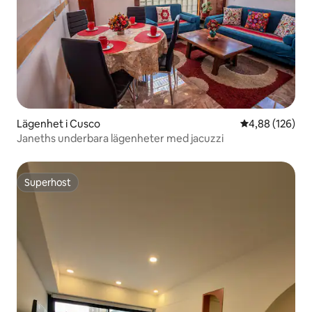
Lägenhet i Cusco
4,88 av 5 i ge
4,88 (126)
Janeths underbara lägenheter med jacuzzi
Superhost
Superhost