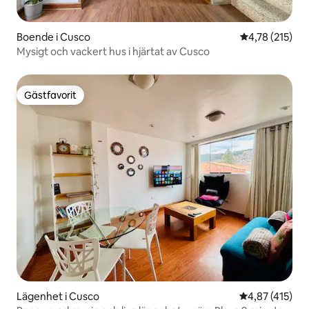
Boende i Cusco
4,78 av 5 i ge
4,78 (215)
Mysigt och vackert hus i hjärtat av Cusco
Gästfavorit
Gästfavorit
Lägenhet i Cusco
4,87 av 5 i ge
4,87 (415)