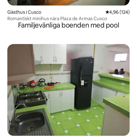
Gästhus i Cusco
4,96 av 5 i ge
4,96 (124)
Romantiskt minihus nära Plaza de Armas Cusco
Familjevänliga boenden med pool