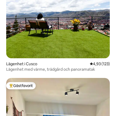
Lägenhet i Cusco
4,93 av 5 i ge
4,93 (123)
Lägenhet med värme, trädgård och panoramatak
Gästfavorit
Populär gästfavorit