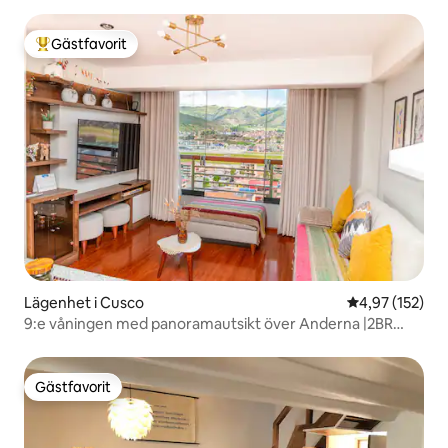
Gästfavorit
Populär gästfavorit
Lägenhet i Cusco
4,97 av 5 i ge
4,97 (152)
9:e våningen med panoramautsikt över Anderna |2BR
Cusco
Gästfavorit
Gästfavorit