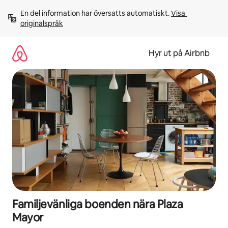
Hoppa
En del information har översatts automatiskt. 
Visa 
till
originalspråk
innehåll
Hyr ut på Airbnb
Familjevänliga boenden nära Plaza
Mayor