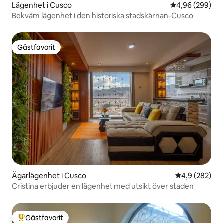
Lägenhet i Cusco
4,96 av 5 i ge
4,96 (299)
Bekväm lägenhet i den historiska stadskärnan-Cusco
Gästfavorit
Gästfavorit
Ägarlägenhet i Cusco
4,9 av 5 i ge
4,9 (282)
Cristina erbjuder en lägenhet med utsikt över staden
Gästfavorit
Populär gästfavorit