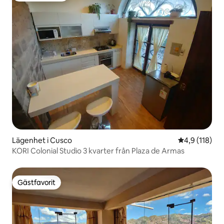
Lägenhet i Cusco
4,9 av 5 i ge
4,9 (118)
KORI Colonial Studio 3 kvarter från Plaza de Armas
Gästfavorit
Gästfavorit