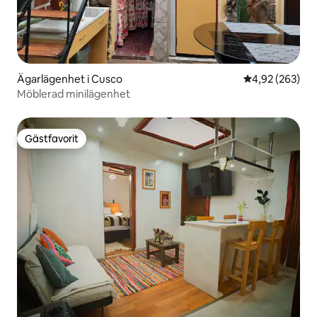
Ägarlägenhet i Cusco
4,92 av 5 i ge
4,92 (263)
Möblerad minilägenhet
Gästfavorit
Gästfavorit