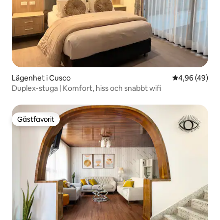
Lägenhet i Cusco
4,96 av 5 i g
4,96 (49)
Duplex-stuga | Komfort, hiss och snabbt wifi
Gästfavorit
Gästfavorit