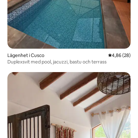
Lägenhet i Cusco
4,86 av 5 i g
4,86 (28)
Duplexsvit med pool, jacuzzi, bastu och terrass