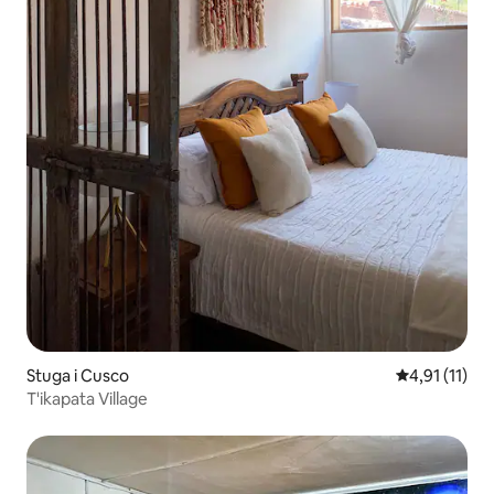
Stuga i Cusco
4,91 av 5 i 
4,91 (11)
T'ikapata Village