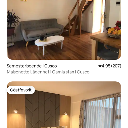
Semesterboende i Cusco
4,95 av 5 i ge
4,95 (207)
Maisonette Lägenhet i Gamla stan i Cusco
Gästfavorit
Gästfavorit