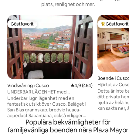
plats, renlighet och mer.
Gästfavorit
Gästfavorit
Gästfavorit
Populär gästfavor
Boende i Cusco
Hjärtat av Cusco h
Vindsvåning i Cusco
4,9 av 5 i genomsnittligt bet
4,9 (454)
Balkong och trädg
Detta är inte bara
UNDERBAR LÄGENHET med
ditt privata hem 
imponerande utsikt över Cusco
Underbar lugn lägenhet med en
njuta av hela huse
fantastisk utsikt över Cusco. Beläget i
kan sakta ner, åte
San Blas grannskap, bredvid huaca-
meningsfulla stund
aqueduct Sapantiana, också vi ligger
dina vänner. Koppla av på terrassen,
Populära bekvämligheter för
bara 10 minuter från det stora torget.
samlas vid braska
Rätt bredvid trevliga restauranger,
familjevänliga boenden nära Plaza Mayor
historiska skatter
marknader, shopping, pubar-discos. Du