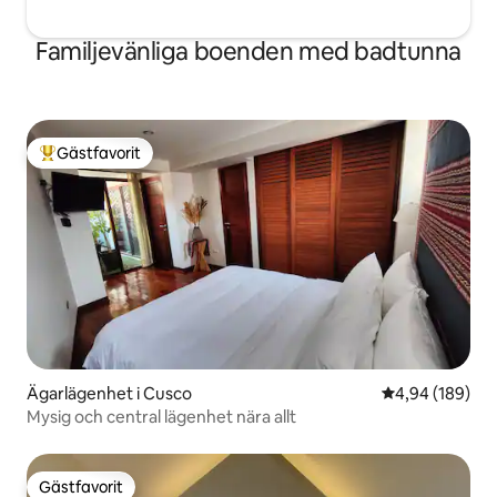
Familjevänliga boenden med badtunna
Gästfavorit
Populär gästfavorit
Ägarlägenhet i Cusco
4,94 av 5 i ge
4,94 (189)
Mysig och central lägenhet nära allt
Gästfavorit
Gästfavorit