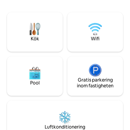
hem – som erbjude
kommer att älska vårt utrymme på
skönhet och en känsla a
grund av grannskapet, balkongen, den
Det ligger i hjärtat
bekväma sängen, mysen, köket, vacker
stadskärnan i Cusco Ankomsttid 
utsikt över Cusco, bredvid museer. Vi
17:00, efter detta 
har en pålitlig RESEBYRÅ med en
på hotellet intill
professionell personal för att sortera
turer och resor runt Cusco. Vi erbjuder
Kök
Wifi
dig också FLYGPLATSUPHÄMTNING och
TRANSFER
Gratis parkering
Pool
inom fastigheten
Luftkonditionering