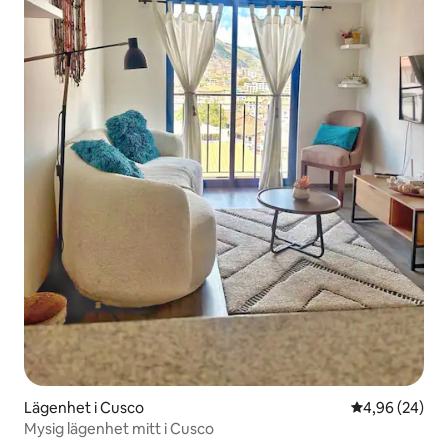
Lägenhet i Cusco
4,96 av 5 i g
4,96 (24)
Mysig lägenhet mitt i Cusco