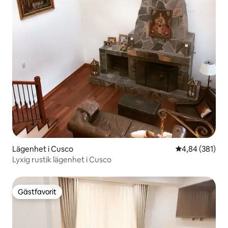
Lägenhet i Cusco
4,84 av 5 i ge
4,84 (381)
Lyxig rustik lägenhet i Cusco
Gästfavorit
Gästfavorit