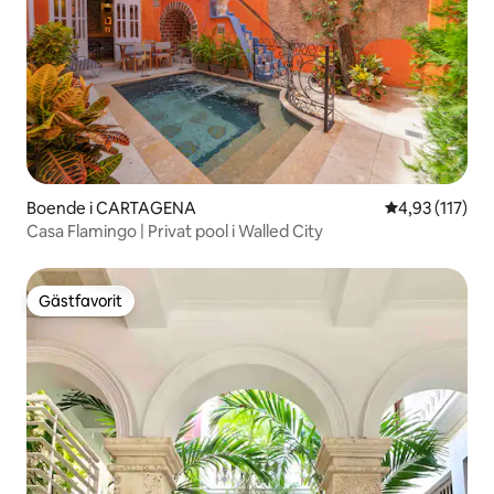
Boende i CARTAGENA
4,93 av 5 i ge
4,93 (117)
Casa Flamingo | Privat pool i Walled City
Gästfavorit
Gästfavorit