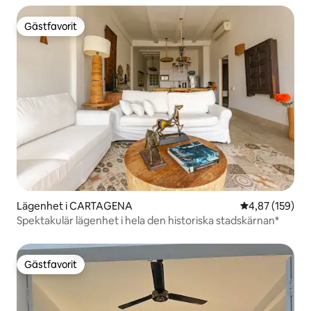
Gästfavorit
Gästfavorit
Lägenhet i CARTAGENA
4,87 av 5 i ge
4,87 (159)
Spektakulär lägenhet i hela den historiska stadskärnan*
Gästfavorit
Gästfavorit