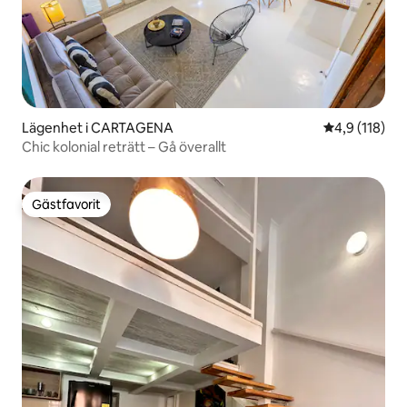
Lägenhet i CARTAGENA
4,9 av 5 i ge
4,9 (118)
Chic kolonial reträtt – Gå överallt
Gästfavorit
Gästfavorit