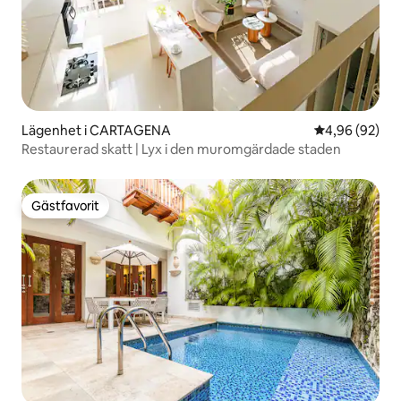
Lägenhet i CARTAGENA
4,96 av 5 i g
4,96 (92)
Restaurerad skatt | Lyx i den muromgärdade staden
Gästfavorit
Gästfavorit