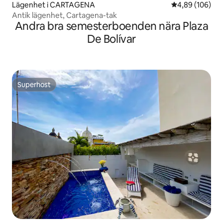
Lägenhet i CARTAGENA
4,89 av 5 i ge
4,89 (106)
Antik lägenhet, Cartagena-tak
Andra bra semesterboenden nära Plaza
De Bolívar
Superhost
Superhost