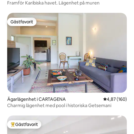
Framför Karibiska havet. Lägenhet på muren
Gästfavorit
Gästfavorit
Ägarlägenhet i CARTAGENA
4,87 av 5 i ge
4,87 (160)
Charmig lägenhet med pool i historiska Getsemani
Gästfavorit
Populär gästfavorit