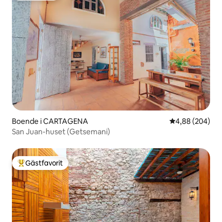
Boende i CARTAGENA
4,88 av 5 i ge
4,88 (204)
San Juan-huset (Getsemani)
Gästfavorit
Populär gästfavorit