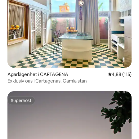
Ägarlägenhet i CARTAGENA
4,88 av 5 i ge
4,88 (115)
Exklusiv oas i Cartagenas. Gamla stan
Superhost
Superhost