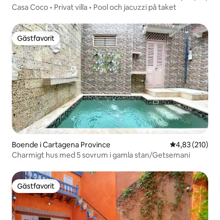
Casa Coco • Privat villa • Pool och jacuzzi på taket
Gästfavorit
Gästfavorit
Boende i Cartagena Province
4,83 av 5 i ge
4,83 (210)
Charmigt hus med 5 sovrum i gamla stan/Getsemani
Gästfavorit
Gästfavorit