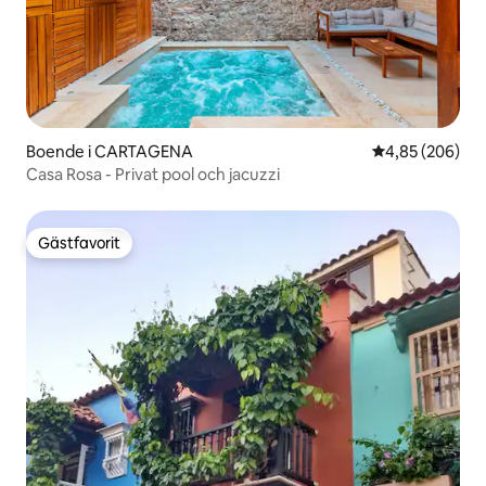
Boende i CARTAGENA
4,85 av 5 i ge
4,85 (206)
Casa Rosa - Privat pool och jacuzzi
Gästfavorit
Gästfavorit