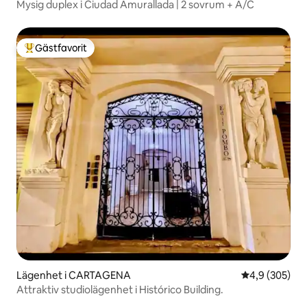
Mysig duplex i Ciudad Amurallada | 2 sovrum + A/C
Gästfavorit
Populär gästfavorit
Lägenhet i CARTAGENA
4,9 av 5 i ge
4,9 (305)
Attraktiv studiolägenhet i Histórico Building.