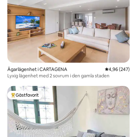
Ägarlägenhet i CARTAGENA
4,96 av 5 i ge
4,96 (247)
Lyxig lägenhet med 2 sovrum i den gamla staden
Gästfavorit
Populär gästfavorit