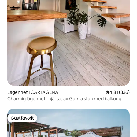
Lägenhet i CARTAGENA
4,81 av 5 i ge
4,81 (336)
Charmig lägenhet i hjärtat av Gamla stan med balkong
Gästfavorit
Gästfavorit