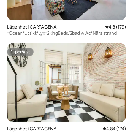
Lägenhet i CARTAGENA
4,8 av 5 i ge
4,8 (179)
*Ocean*Utsikt*Lyx*2kingBeds/2bad w Ac*Nära strand
Superhost
Superhost
Lägenhet i CARTAGENA
4,84 av 5 i ge
4,84 (174)