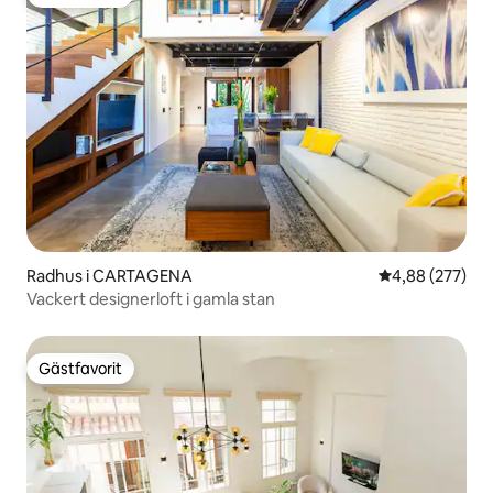
Gästfavorit
Radhus i CARTAGENA
4,88 av 5 i ge
4,88 (277)
Vackert designerloft i gamla stan
Gästfavorit
Gästfavorit