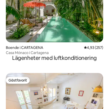
Boende i CARTAGENA
4,93 av 5 i ge
4,93 (257)
Casa Mónaco i Cartagena
Lägenheter med luftkonditionering
Gästfavorit
Gästfavorit