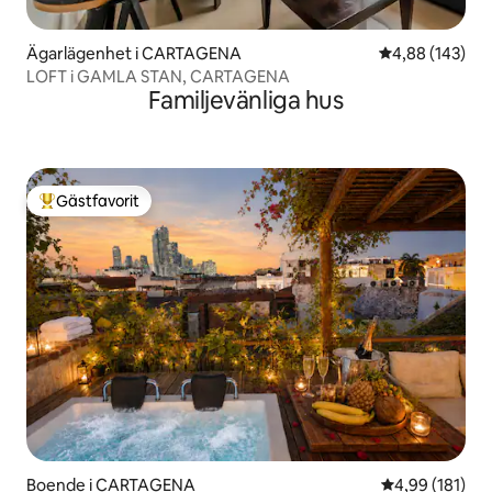
Ägarlägenhet i CARTAGENA
4,88 av 5 i ge
4,88 (143)
LOFT i GAMLA STAN, CARTAGENA
Familjevänliga hus
Gästfavorit
Populär gästfavorit
Boende i CARTAGENA
4,99 av 5 i ge
4,99 (181)