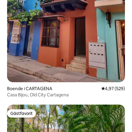
Boende i CARTAGENA
4,97 av 5 i ge
4,97 (529)
Casa Bijou, Old City Cartagena
Gästfavorit
Gästfavorit