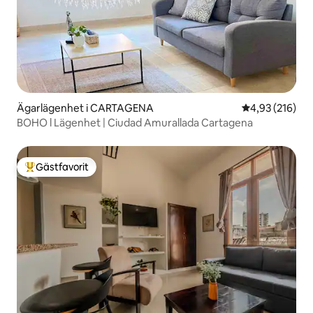
Ägarlägenhet i CARTAGENA
4,93 av 5 i ge
4,93 (216)
BOHO l Lägenhet | Ciudad Amurallada Cartagena
Gästfavorit
Populär gästfavorit