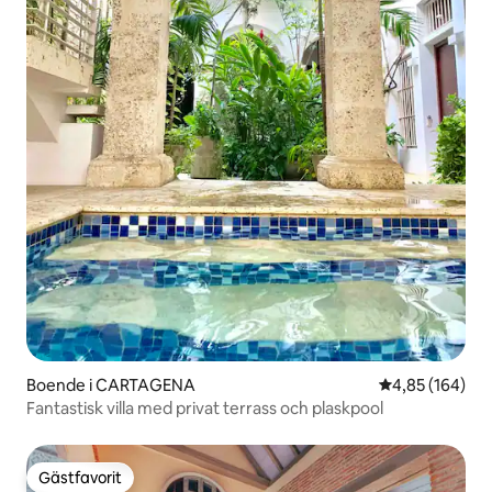
Boende i CARTAGENA
4,85 av 5 i ge
4,85 (164)
Fantastisk villa med privat terrass och plaskpool
Gästfavorit
Gästfavorit