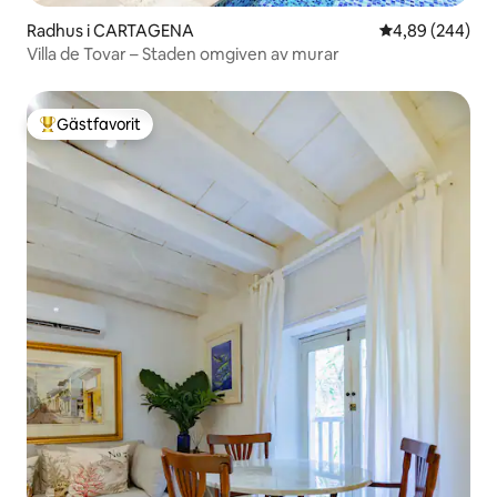
Radhus i CARTAGENA
4,89 av 5 i ge
4,89 (244)
Villa de Tovar – Staden omgiven av murar
Gästfavorit
Populär gästfavorit