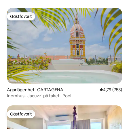
Gästfavorit
Gästfavorit
Ägarlägenhet i CARTAGENA
4,79 av 5 i ge
4,79 (753)
Inomhus · Jacuzzi på taket · Pool
Gästfavorit
Gästfavorit