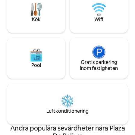
inspiration för författare och konstnärer
med 2 sovrum och
som Javier Bardem medan han filmade
elegant och avsl
"Kärlek i koleratider" (baserat på García
du aldrig kommer a
Kök
Wifi
Marquez roman). Byggnaden har en
liten pool tillgänglig för alla lägenheter
och på översta våningen finns en
takterrass med en underbar 360 utsikt
över den historiska koloniala staden och
det karibiska havet. Det finns en 24-
timmars portvakt, Internet, TV,
luftkonditionering, fläktar, fullt utrustat
Gratis parkering
Pool
kök, varmvatten, dricksvattenfilter och
inom fastigheten
städservice. Koppla av och gå runt den
murade staden, ät bra ha din dagliga
"siesta" och njut av den karibiska
stämningen!
Luftkonditionering
Andra populära sevärdheter nära Plaza