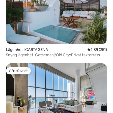
Lägenhet i CARTAGENA
4,89 av 5 i ge
4,89 (251)
Snygg lägenhet. Getsemani/Old City/Privat takterrass
Gästfavorit
Gästfavorit