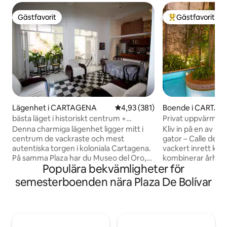
Gästfavorit
Gästfavorit
Gästfavorit
Populär gästfavor
Lägenhet i CARTAGENA
4,93 av 5 i genomsnittligt bet
4,93 (381)
Boende i CARTA
bästa läget i historiskt centrum +
Privat uppvärmd po
charmig oas
med koloniala mur
Denna charmiga lägenhet ligger mitt i
Kliv in på en av C
centrum de vackraste och mest
gator – Calle de la
autentiska torgen i koloniala Cartagena.
vackert inrett kol
På samma Plaza har du Museo del Oro,
kombinerar århund
Populära bekvämligheter för
Museo de la Inquisición och
med alla moderna
huvudkatedralen. På gångavstånd har
Calle de las Damas 
semesterboenden nära Plaza De Bolívar
du gott om fina restauranger, butiker
den muromgärdade
och caféer. Lägenheten är perfekt för
perfekta basen fö
upp till 4 personer (huvudrum med
verkliga magin i 
dubbelsäng och 2 små sängar). Den har
du reser med famil
en konstnärlig känsla och har varit en
vänner erbjuder d