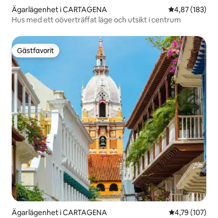
Ägarlägenhet i CARTAGENA
4,87 av 5 i ge
4,87 (183)
Hus med ett oöverträffat läge och utsikt i centrum
Gästfavorit
Gästfavorit
Ägarlägenhet i CARTAGENA
4,79 av 5 i ge
4,79 (107)