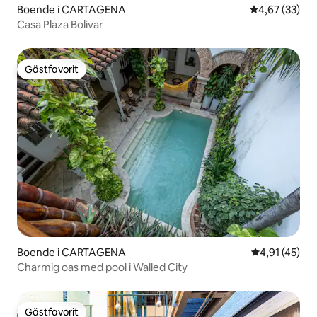
Boende i CARTAGENA
4,67 av 5 i g
4,67 (33)
Casa Plaza Bolivar
Gästfavorit
Gästfavorit
Boende i CARTAGENA
4,91 av 5 i g
4,91 (45)
Charmig oas med pool i Walled City
Gästfavorit