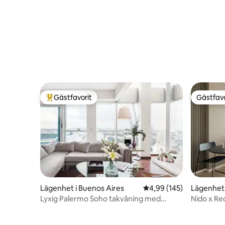
Gästfavorit
Gästfavo
Populär gästfavorit
Gästfavo
Lägenhet i Buenos Aires
4,99 av 5 i genomsnitt
4,99 (145)
Lägenhet 
Lyxig Palermo Soho takvåning med
Nido x Re
panoramautsikt
studioläg