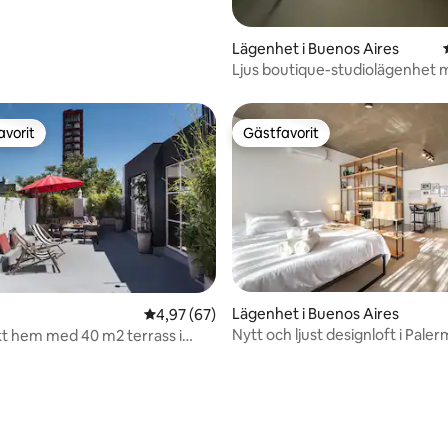
Lägenhet i Buenos Aires
Ljus boutique-studiolägenhet
balkong • Palermo Soho
avorit
Gästfavorit
gästfavorit
Gästfavorit
tligt betyg, 99 omdömen
Lägenhet i Buenos Aires
4,97 av 5 i genomsnittligt betyg, 67 omdöm
4,97 (67)
Nytt och ljust designloft i Pale
kt hem med 40 m2 terrass i
SoHo!