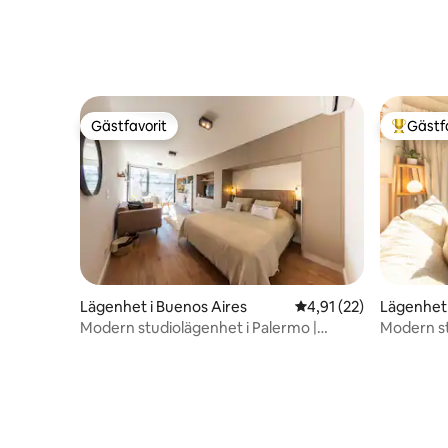
Gästfavorit
Gästf
Gästfavorit
Populär 
Lägenhet i Buenos Aires
4,91 av 5 i genomsnit
4,91 (22)
Lägenhet 
Modern studiolägenhet i Palermo |
Modern st
Balkong + grill
terrass