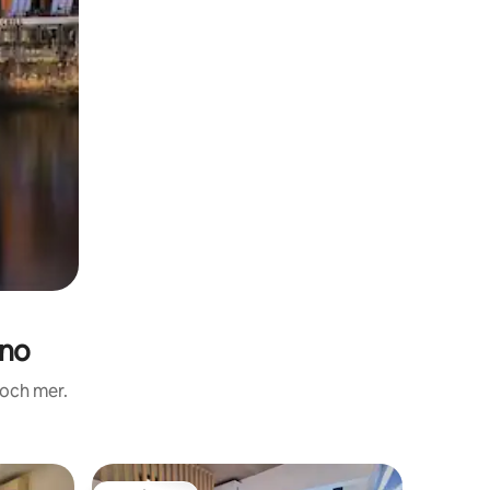
ano
 och mer.
Lägenhe