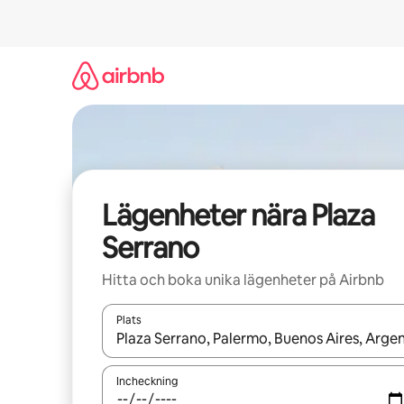
Hoppa
till
innehåll
Lägenheter nära Plaza
Serrano
Hitta och boka unika lägenheter på Airbnb
Plats
När resultaten är tillgängliga kan du navigera me
Incheckning