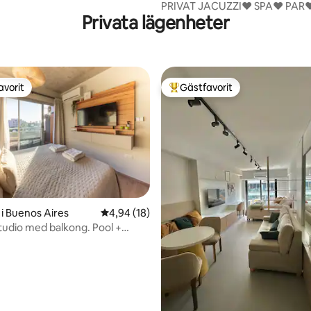
PRIVAT JACUZZI♥ SPA♥ PAR
Privata lägenheter
PALERMO SOHO♥ BEST LCTN
avorit
Gästfavorit
gästfavorit
Populär gästfavorit
tligt betyg, 22 omdömen
i Buenos Aires
4,94 av 5 i genomsnittligt betyg, 18 omdöm
4,94 (18)
udio med balkong. Pool +