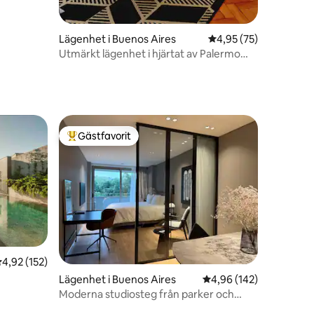
Lägenhet i Buenos Aires
4,95 av 5 i genomsnit
4,95 (75)
Utmärkt lägenhet i hjärtat av Palermo
Soho
Gästfavorit
Populär gästfavorit
,92 av 5 i genomsnittligt betyg, 152 omdömen
4,92 (152)
en
Lägenhet i Buenos Aires
4,96 av 5 i genomsnitt
4,96 (142)
Moderna studiosteg från parker och
kultur