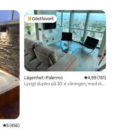
Gästfavorit
Populär gästfavorit
en
Lägenhet i Palermo
4,99 av 5 i genomsnitt
4,99 (151)
Lyxigt duplex på 30: e våningen, med stor
terrass!
5 av 5 i genomsnittligt betyg, 456 omdömen
5 (456)