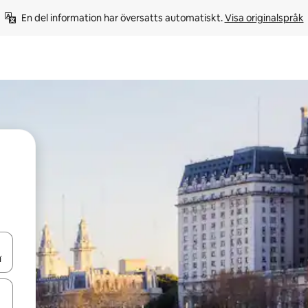
En del information har översatts automatiskt. 
Visa originalspråk
d upp- och nedåtpilarna eller utforska genom att trycka eller svepa.