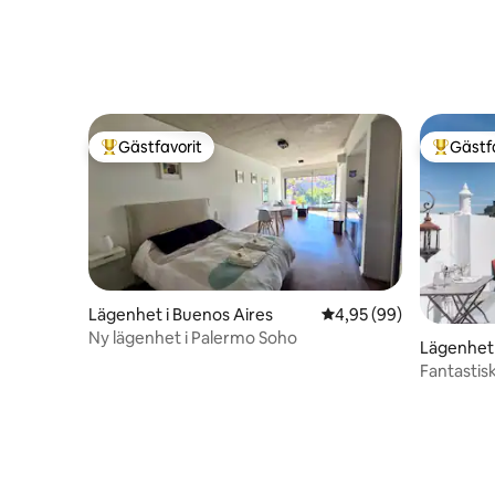
Gästfavorit
Gästf
Populär gästfavorit
Populär 
Lägenhet i Buenos Aires
4,95 av 5 i genomsnit
4,95 (99)
Ny lägenhet i Palermo Soho
Lägenhet
Fantastis
Palermo 