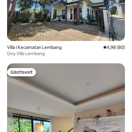
Villa i Kecamatan Lembang
4,98 av 5 i g
4,98 (80)
Goy Villa Lembang
Gästfavorit
Gästfavorit