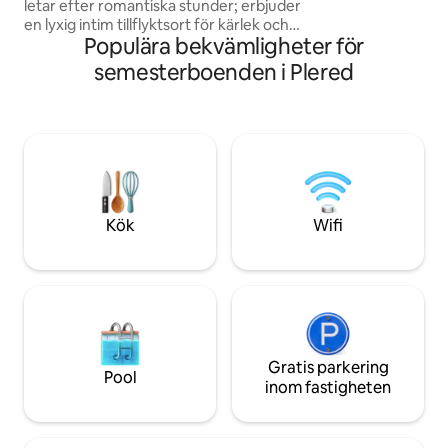
letar efter romantiska stunder; erbjuder
en lyxig intim tillflyktsort för kärlek och
Populära bekvämligheter för
harmoni Villa kramar dig omedelbart
med en aura av kärlek Öppet boende
semesterboenden i Plered
skapar en romantisk stämning I
skymningen träffar det gyllene ljuset
den magiska känslan av en saga Privat
pool kröns denna villa - perfekt - för ett
avkopplande dopp i gryningen, ett
romantiskt dopp under stjärnorna, lata i
en stol och dricker en cocktail, njut av en
flytande stund båda 💖
Kök
Wifi
Gratis parkering
Pool
inom fastigheten