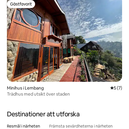
Gästfavorit
Gästfavorit
Minihus i Lembang
5 av 5 i 
5 (7)
Trädhus med utsikt över staden
Destinationer att utforska
Resmål i närheten
Främsta sevärdheterna i närheten