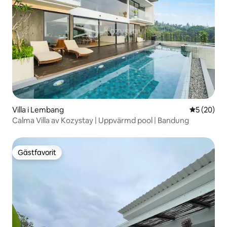
Villa i Lembang
5 av 5 i g
5 (20)
Calma Villa av Kozystay | Uppvärmd pool | Bandung
Gästfavorit
Gästfavorit