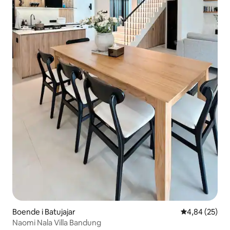
Boende i Batujajar
4,84 av 5 i g
4,84 (25)
Naomi Nala Villa Bandung