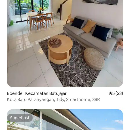
Boende i Kecamatan Batujajar
5 av 5 i g
5 (23)
Kota Baru Parahyangan, Tidy, Smarthome, 3BR
Superhost
Superhost