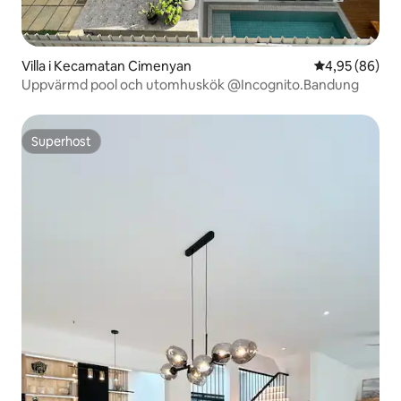
Villa i Kecamatan Cimenyan
4,95 av 5 i g
4,95 (86)
Uppvärmd pool och utomhuskök @Incognito.Bandung
Superhost
Superhost