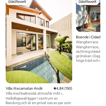
Gästfavorit
Gästfavorit
Gästfavorit
Gästfavorit
Boende i Cidadap
Wangiterrace
Wangiterrace, en l
sluttning inbäddad
grönskan i Dago,
höga träd och nat
dimmiga morgnar, f
svalt klimat. Oavsett om du njuter av en
lugn morgon på ter
närliggande kaféer
WangiTerrace utf
och kontakt med na
Villa i Kecamatan Andir
4,84 av 5 i genomsnittligt bety
4,84 (150)
perfekt för familje
Villa med balinesisk atmosfär mitt i
grupper och bland
staden Bandung
HelloRajawali ligger i centrum av
ett av Bandungs 
Bandung och är en privat oas av par som
grannskap