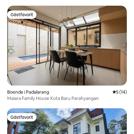
Gästfavorit
Gästfavorit
Boende i Padalarang
5 av 5 i g
5 (14)
Maiara Family House Kota Baru Parahyangan
Gästfavorit
Gästfavorit