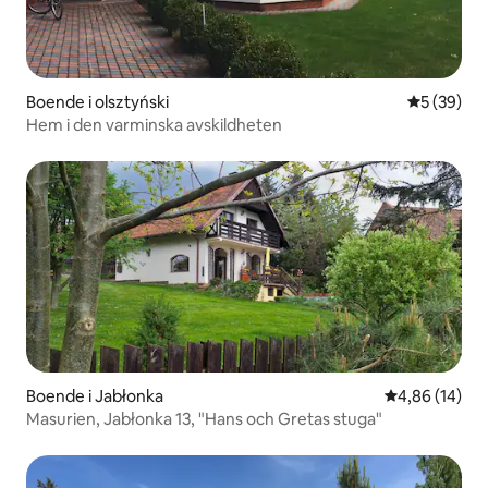
Boende i olsztyński
5 av 5 i g
5 (39)
Hem i den varminska avskildheten
Boende i Jabłonka
4,86 av 5 i g
4,86 (14)
Masurien, Jabłonka 13, "Hans och Gretas stuga"