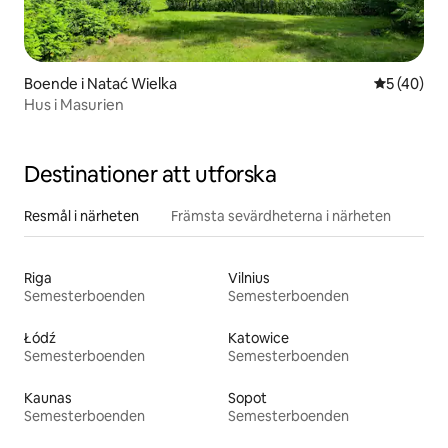
Boende i Natać Wielka
5 av 5 i g
5 (40)
Hus i Masurien
Destinationer att utforska
Resmål i närheten
Främsta sevärdheterna i närheten
Riga
Vilnius
Semesterboenden
Semesterboenden
Łódź
Katowice
Semesterboenden
Semesterboenden
Kaunas
Sopot
Semesterboenden
Semesterboenden