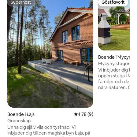
Superhost
Gästfavorit
Superhost
Gästfavorit
Boende i Mycyny
Mycyny stugor
Vi inbjuder dig til
öppen stuga i Masu
familjer och de so
nära naturen. Gäste
privat jacuzzi vid s
en terrass, en grill
spelrum (biljard, b
fotbollsbord) och en
Boende i Łajs
4,78 av 5 i genomsnittligt b
4,78 (9)
Semestererbjudande 
Grannskap
har förberett en e
Unna dig själv vila och tystnad. Vi
varje vistelse: • 1 
inbjuder dig till den magiska byn Łajs, på
barn i åldern 8–12 o