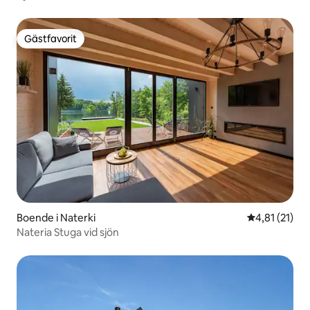
Gästfavorit
Gästfavorit
Boende i Naterki
4,81 av 5 i 
4,81 (21)
Nateria Stuga vid sjön