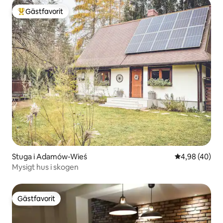
Gästfavorit
Populär gästfavorit
Stuga i Adamów-Wieś
4,98 av 5 i g
4,98 (40)
Mysigt hus i skogen
Gästfavorit
Gästfavorit