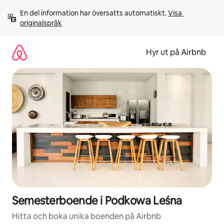
Hoppa
En del information har översatts automatiskt. 
Visa 
till
originalspråk
innehåll
Hyr ut på Airbnb
Semesterboende i Podkowa Leśna
Hitta och boka unika boenden på Airbnb