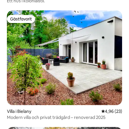
Ett hus i kolonialstil.
Gästfavorit
Gästfavorit
Villa i Bielany
4,96 av 5 i g
4,96 (23)
Modern villa och privat trädgård – renoverad 2025