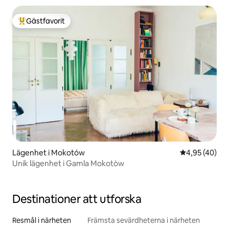
Gästfavorit
Populär gästfavorit
Lägenhet i Mokotów
4,95 av 5 i g
4,95 (40)
Unik lägenhet i Gamla Mokotòw
Destinationer att utforska
Resmål i närheten
Främsta sevärdheterna i närheten