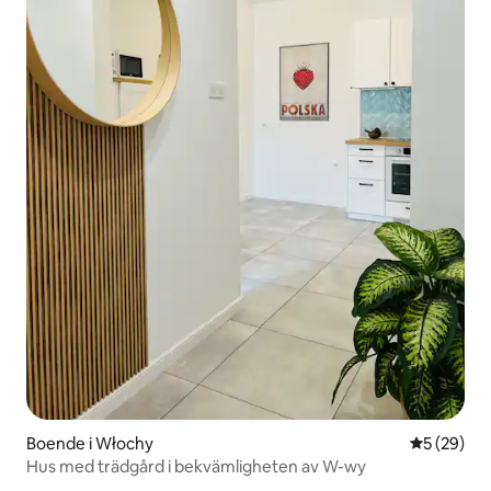
Boende i Włochy
5 av 5 i g
5 (29)
Hus med trädgård i bekvämligheten av W-wy