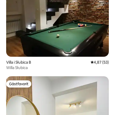
Villa i Słubica B
4,87 av 5 i g
4,87 (53)
Willa Słubica
Gästfavorit
Gästfavorit