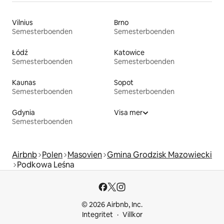
Vilnius
Brno
Semesterboenden
Semesterboenden
Łódź
Katowice
Semesterboenden
Semesterboenden
Kaunas
Sopot
Semesterboenden
Semesterboenden
Gdynia
Visa mer
Semesterboenden
Airbnb
Polen
Masovien
Gmina Grodzisk Mazowiecki
Podkowa Leśna
© 2026 Airbnb, Inc.
Integritet
Villkor