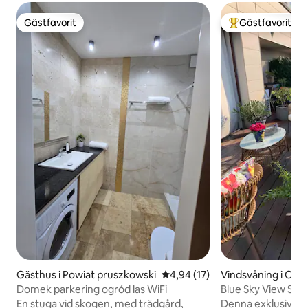
Gästfavorit
Gästfavorit
Gästfavorit
Populär gästfavor
Gästhus i Powiat pruszkowski
4,94 av 5 i genomsnittligt be
4,94 (17)
Vindsvåning i Och
Domek parkering ogród las WiFi
Blue Sky View Suit
En stuga vid skogen, med trädgård,
Denna exklusiva ly