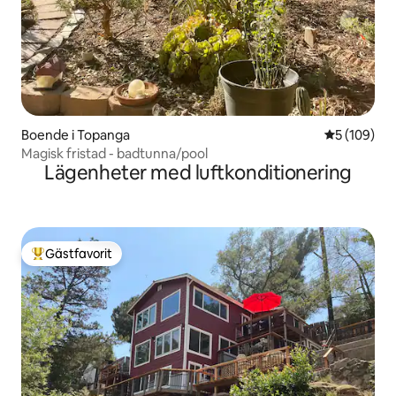
Boende i Topanga
5 av 5 i ge
5 (109)
Magisk fristad - badtunna/pool
Lägenheter med luftkonditionering
Gästfavorit
Populär gästfavorit