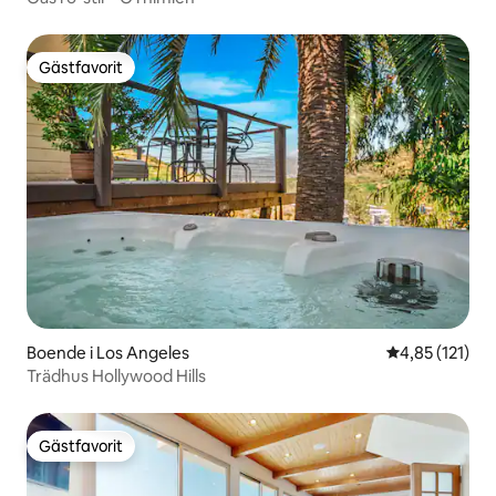
Gästfavorit
Gästfavorit
Boende i Los Angeles
4,85 av 5 i ge
4,85 (121)
Trädhus Hollywood Hills
Gästfavorit
Gästfavorit