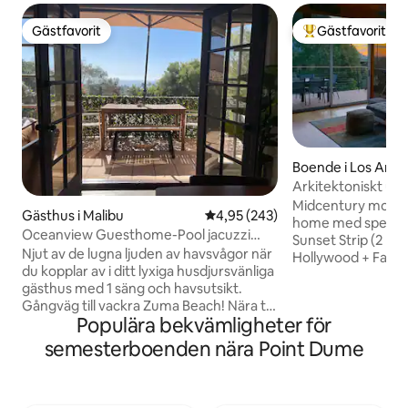
Gästfavorit
Gästfavorit
Gästfavorit
Populär gästfavor
Boende i Los Ange
Arkitektoniskt un
Sunset-WeHo med 
Midcentury modern
Gästhus i Malibu
4,95 av 5 i genomsnittligt bety
4,95 (243)
home med spektaku
Oceanview Guesthome-Pool jacuzzi
Sunset Strip (2 kv
tillgång, husdjur och barn
Njut av de lugna ljuden av havsvågor när
Hollywood + Fairfax
du kopplar av i ditt lyxiga husdjursvänliga
action, men mycket
gästhus med 1 säng och havsutsikt.
Senaste renovering
Gångväg till vackra Zuma Beach! Nära till
värme/AC-system, 
Populära bekvämligheter för
shopping, livsmedel och naturligtvis det
in + ut med 11 högt
ojämförliga Stilla havet. Njut av sol,
två 4k TV-apparater
semesterboenden nära Point Dume
simning, surfing, SUP och mycket mer.
HBOMax och Apple
Simbassäng och jacuzzi finns på tomten.
med nivå 2 elektrisk ladd
Fastigheten inkluderar privat gated
Inga sociala samm