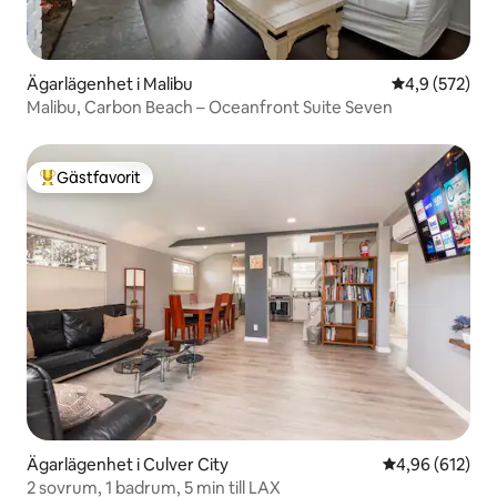
Ägarlägenhet i Malibu
4,9 av 5 i ge
4,9 (572)
Malibu, Carbon Beach – Oceanfront Suite Seven
Gästfavorit
Populär gästfavorit
Ägarlägenhet i Culver City
4,96 av 5 i ge
4,96 (612)
2 sovrum, 1 badrum, 5 min till LAX