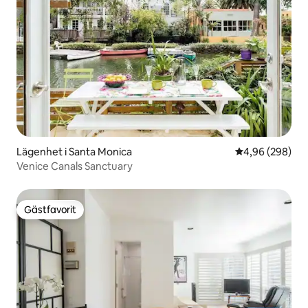
Lägenhet i Santa Monica
4,96 av 5 i ge
4,96 (298)
Venice Canals Sanctuary
Gästfavorit
Gästfavorit