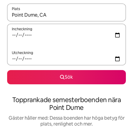
Plats
När resultaten är tillgängliga kan du navigera med upp- och ned
Incheckning
Utcheckning
Sök
Topprankade semesterboenden nära
Point Dume
Gäster håller med: Dessa boenden har höga betyg för
plats, renlighet och mer.