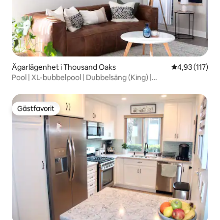
Ägarlägenhet i Thousand Oaks
4,93 av 5 i ge
4,93 (117)
Pool | XL-bubbelpool | Dubbelsäng (King) |
Tvättmaskin/torktumlare | Arbetsyta
Gästfavorit
Gästfavorit