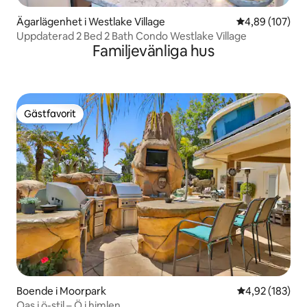
Ägarlägenhet i Westlake Village
4,89 av 5 i ge
4,89 (107)
Uppdaterad 2 Bed 2 Bath Condo Westlake Village
Familjevänliga hus
Gästfavorit
Gästfavorit
Boende i Moorpark
4,92 av 5 i ge
4,92 (183)
Oas i ö-stil – Ö i himlen