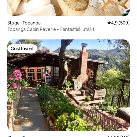
Stuga i Topanga
4,9 av 5 i ge
4,9 (509)
Topanga Cabin Reverie – Fantastisk utsikt
Gästfavorit
Gästfavorit