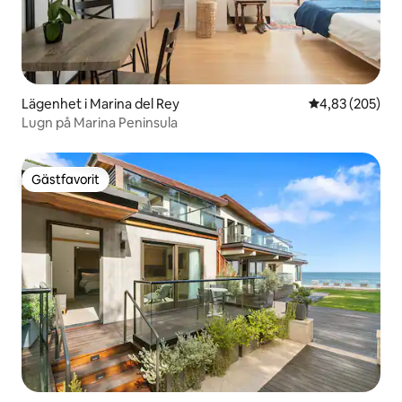
Lägenhet i Marina del Rey
4,83 av 5 i ge
4,83 (205)
Lugn på Marina Peninsula
Gästfavorit
Gästfavorit