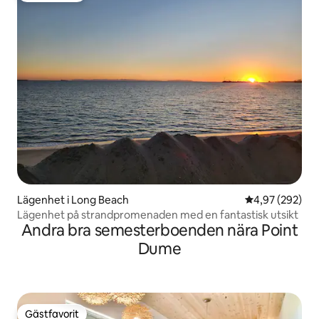
Lägenhet i Long Beach
4,97 av 5 i ge
4,97 (292)
Lägenhet på strandpromenaden med en fantastisk utsikt
Andra bra semesterboenden nära Point
Dume
Gästfavorit