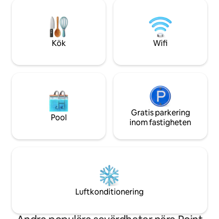
utomhus utrymme och parkering,
högljudda nätter. Inredning = 1015
tvättmaskin/torktumlare och fullt
kvadratfot. Däck =
utrustat kök. Queen sovrum & add'l
Murphy säng, stor soffa som passar XL
dubbel storlek sängkläder bekvämt sova
Kök
Wifi
6 gäster.
Gratis parkering
Pool
inom fastigheten
Luftkonditionering