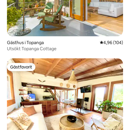
Gästhus i Topanga
4,96 av 5 i ge
4,96 (104)
Utsökt Topanga Cottage
Gästfavorit
Gästfavorit