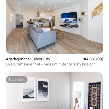
Ägarlägenhet i Culver City
4,93 av 5 i ge
4,93 (290)
En sovrumslägenhet – några minuter till Sony Pics och
Venedigs kanaler
Superhost
Superhost