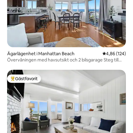
Ägarlägenhet i Manhattan Beach
4,86 av 5 i ge
4,86 (124)
Övervåningen med havsutsikt och 2 bilsgarage Steg till
sanden
Gästfavorit
Populär gästfavorit