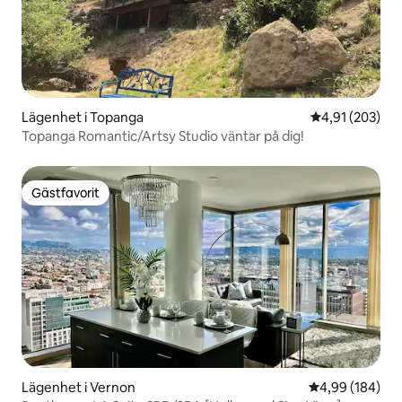
Lägenhet i Topanga
4,91 av 5 i ge
4,91 (203)
Topanga Romantic/Artsy Studio väntar på dig!
Gästfavorit
Gästfavorit
Lägenhet i Vernon
4,99 av 5 i ge
4,99 (184)