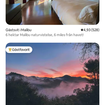
Gästsvit i Malibu
4,93 av 5 i ge
4,93 (528)
6 hektar Malibu naturvistelse, 6 miles från havet!
Gästfavorit
Populär gästfavorit