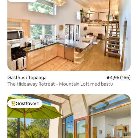
Gästfavorit
Gästhus i Topanga
4,95 av 5 i ge
4,95 (166)
The Hideaway Retreat – Mountain Loft med bastu
Gästfavorit
Populär gästfavorit