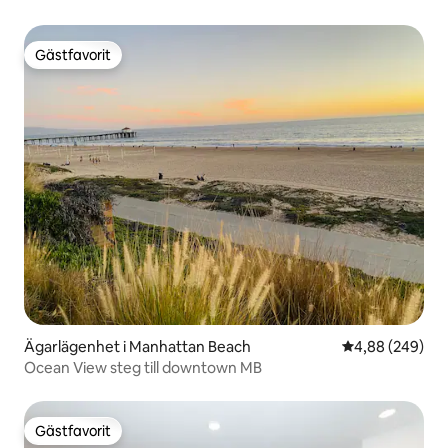
Gästfavorit
Gästfavorit
Ägarlägenhet i Manhattan Beach
4,88 av 5 i ge
4,88 (249)
Ocean View steg till downtown MB
Gästfavorit
Gästfavorit