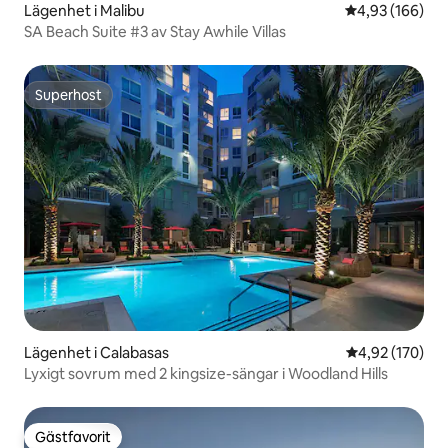
Lägenhet i Malibu
4,93 av 5 i ge
4,93 (166)
SA Beach Suite #3 av Stay Awhile Villas
Superhost
Superhost
Lägenhet i Calabasas
4,92 av 5 i ge
4,92 (170)
Lyxigt sovrum med 2 kingsize-sängar i Woodland Hills
Gästfavorit
Gästfavorit