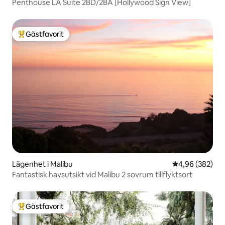
Penthouse LA Suite 2BD/2BA [Hollywood Sign View]
Gästfavorit
Populär gästfavorit
Lägenhet i Malibu
4,96 av 5 i ge
4,96 (382)
Fantastisk havsutsikt vid Malibu 2 sovrum tillflyktsort
Gästfavorit
Populär gästfavorit