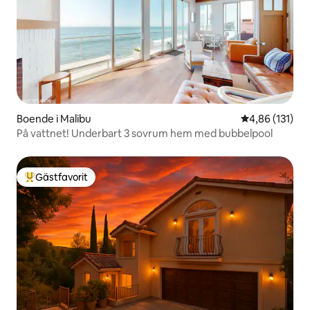
Boende i Malibu
4,86 av 5 i ge
4,86 (131)
På vattnet! Underbart 3 sovrum hem med bubbelpool
Gästfavorit
Populär gästfavorit