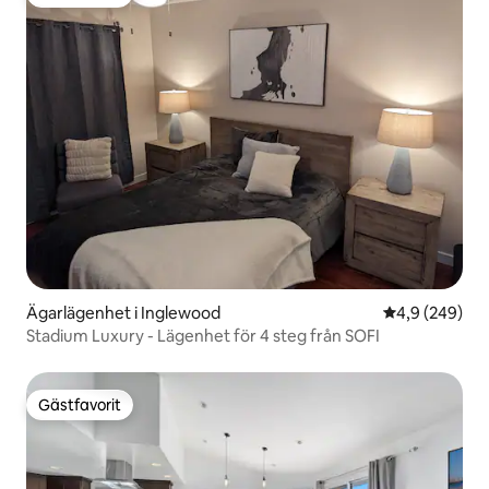
Gästfavorit
Ägarlägenhet i Inglewood
4,9 av 5 i ge
4,9 (249)
Stadium Luxury - Lägenhet för 4 steg från SOFI
Gästfavorit
Gästfavorit