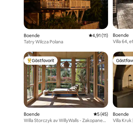
Boende
Boende
4,91 av 5 i genomsnit
4,91 (11)
Villa 64, e
Tatry Wilcza Polana
Gästfavorit
Gästfavo
Populär gästfavorit
Gästfavo
Boende
5 av 5 i genomsnit
5 (45)
Boende
Willa Storczyk av WillyWalls - Zakopane
Villa Kruk
Asnyka
| Zakopa