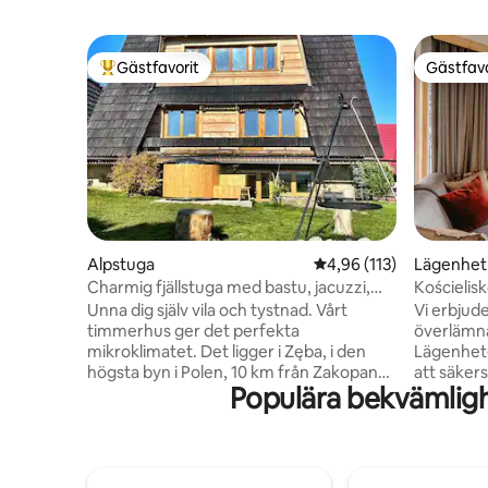
Gästfavorit
Gästfavo
Populär gästfavorit
Gästfavo
Alpstuga
4,96 av 5 i genomsnitt
4,96 (113)
Lägenhet
Charmig fjällstuga med bastu, jacuzzi,
trädgårdsbadkar
Unna dig själv vila och tystnad. Vårt
Vi erbjude
timmerhus ger det perfekta
överlämn
mikroklimatet. Det ligger i Zęba, i den
Lägenhete
högsta byn i Polen, 10 km från Zakopane.
att säker
Populära bekvämlig
Huset och trädgården har en fantastisk
vistelse, i ett 
utsikt över Tatras. Boendet har ett fullt
att allt i
utrustat kök. Attraktionen är en öppen
är modernt
spis, ett litet SPA med bubbelpool, en
Den har 3 
finsk bastu eller en infraröd bastu. I
vädret u