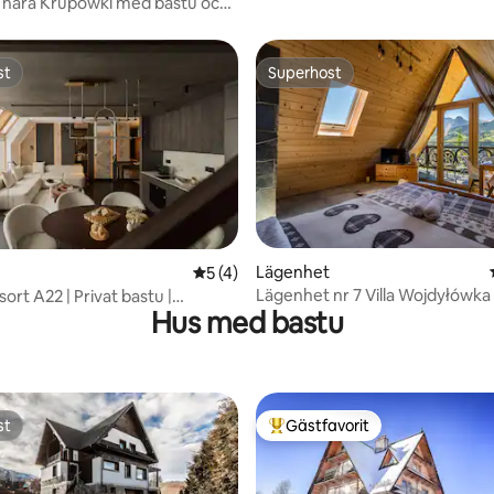
 nära Krupówki med bastu och
st
Superhost
st
Superhost
tligt betyg, 16 omdömen
Lägenhet
5 av 5 i genomsnittligt betyg, 4 omdöm
5 (4)
Lägenhet nr 7 Villa Wojdyłówka
ort A22 | Privat bastu |
Hus med bastu
st
Gästfavorit
st
Populär gästfavorit