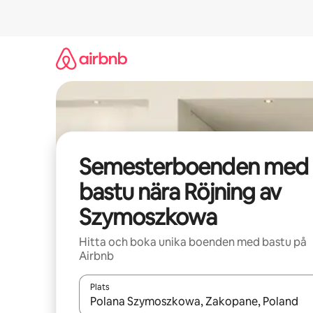
Hoppa
till
innehåll
Semesterboenden med
bastu nära Röjning av
Szymoszkowa
Hitta och boka unika boenden med bastu på
Airbnb
Plats
När resultaten är tillgängliga kan du navigera me