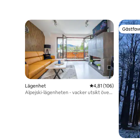
Gästfavo
Gästfavo
Lägenhet
4,81 av 5 i genomsnitt
4,81 (106)
Alpejski-lägenheten - vacker utsikt över
Tatrabergen