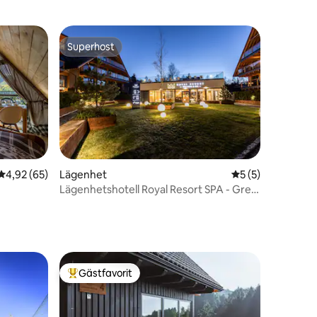
Superhost
Superhost
4,92 av 5 i genomsnittligt betyg, 65 omdömen
4,92 (65)
Lägenhet
5 av 5 i genomsni
5 (5)
en
Lägenhetshotell Royal Resort SPA - Grey
Peak
Gästfavorit
Populär gästfavorit