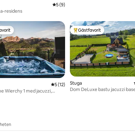
5 av 5 i genomsnittligt betyg, 9 omdöm
5 (9)
a-residens
avorit
Gästfavorit
gästfavorit
Populär gästfavorit
Stuga
tligt betyg, 31 omdömen
5 av 5 i genomsnittligt betyg, 12 omdöm
5 (12)
Dom DeLuxe bastu jacuzzi base
e Wierchy 1 med jacuzzi,
Zakopane
ltvattensanläggning
rheten