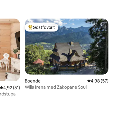
Gästfavorit
Populär gästfavorit
Boende
4,98 av 5 i genomsnit
4,98 (57)
Willa Irena med Zakopane Soul
4,92 av 5 i genomsnittligt betyg, 51 omdömen
4,92 (51)
ardstuga