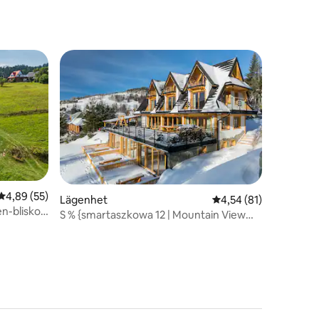
en
4,89 av 5 i genomsnittligt betyg, 55 omdömen
4,89 (55)
en
Lägenhet
4,54 av 5 i genomsnit
4,54 (81)
n-blisko
S % {smartaszkowa 12 | Mountain View
Studio | WiFi