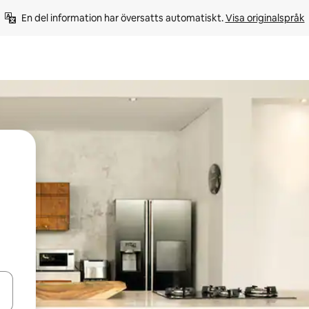
En del information har översatts automatiskt. 
Visa originalspråk
d upp- och nedåtpilarna eller utforska genom att trycka eller svepa.