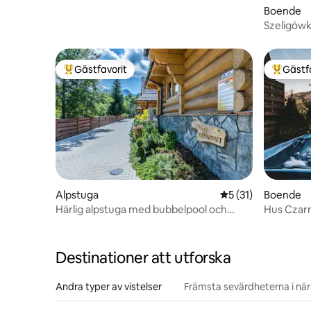
Boende
Szeligówk
Gästfavorit
Gästf
Populär gästfavorit
Populär 
Alpstuga
5 av 5 i genomsnit
5 (31)
Boende
Härlig alpstuga med bubbelpool och
Hus Czarn
bastu - Giewont
bastu, sa
Destinationer att utforska
Andra typer av vistelser
Främsta sevärdheterna i nä