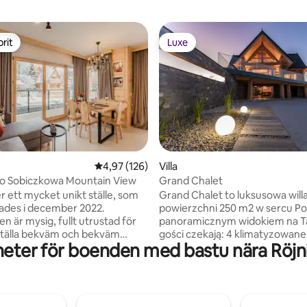
rit
Luxe
rit
Luxe
ligt betyg, 113 omdömen
4,97 av 5 i genomsnittligt betyg, 126 omdöm
4,97 (126)
Villa
Kościelisko Sobiczkowa Mountain View
Grand Chalet
r ett mycket unikt ställe, som
Grand Chalet to luksusowa will
ades i december 2022.
powierzchni 250 m2 w sercu Po
n är mysig, fullt utrustad för
panoramicznym widokiem na Ta
ställa bekväm och bekväm
gości czekają: 4 klimatyzowane sypialnie,
heter för boenden med bastu nära Röj
lugnt område. Vi har sett till
4 łazienki, jacuzzi z widokiem, s
 lägenheten är av god kvalitet, det
gier z bilardem i PS5, strefa fitn
 med inslag av lokal kultur.
gabinet do pracy ze światłowo
balkonger för att njuta av
dla dzieci, kominek i całoroczny g
tomhus :) Lägenhetsbyggnaden
oferuje komfortowe zakwatero