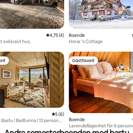
4,75 av 5 i genomsnittligt betyg, 4 omdöm
4,75 (4)
Boende
tligt betyg, 11 omdömen
tt exklusivt hus.
Horar 's Cottage
rit
Gästfavorit
rit
Gästfavorit
tligt betyg, 45 omdömen
5 av 5 i genomsnittligt betyg, 6 omdöm
5 (6)
Boende
 | Bastu | Badtunna | 12 personer
Lavendellägenhet för 6 person
ne