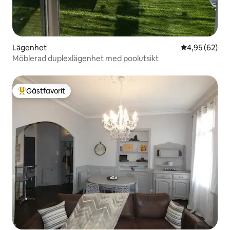
Lägenhet
4,95 av 5 i g
4,95 (62)
Möblerad duplexlägenhet med poolutsikt
Gästfavorit
Populär gästfavorit