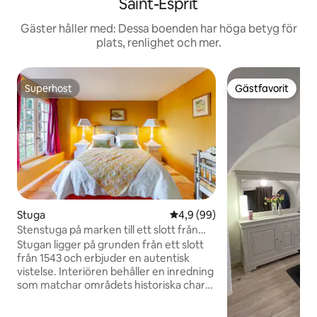
Saint-Esprit
Gäster håller med: Dessa boenden har höga betyg för
plats, renlighet och mer.
Superhost
Gästfavorit
Superhost
Gästfavorit
Stuga
4,9 av 5 i genomsnittligt bet
4,9 (99)
Stenstuga på marken till ett slott från
1500-talet
Stugan ligger på grunden från ett slott
från 1543 och erbjuder en autentisk
vistelse. Interiören behåller en inredning
som matchar områdets historiska charm
med moderna bekvämligheter och en
gemensam pool i de fantastiska