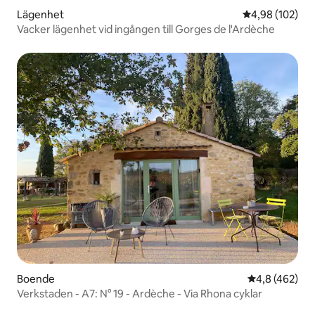
Lägenhet
4,98 av 5 i ge
4,98 (102)
Vacker lägenhet vid ingången till Gorges de l'Ardèche
Boende
4,8 av 5 i ge
4,8 (462)
Verkstaden - A7: N° 19 - Ardèche - Via Rhona cyklar