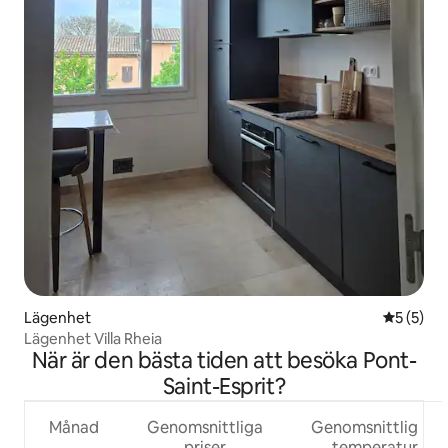
Lägenhet
5 av 5 i 
5 (5)
Lägenhet Villa Rheia
När är den bästa tiden att besöka Pont-
Saint-Esprit?
Månad
Genomsnittliga
Genomsnittlig
priser
temperatur