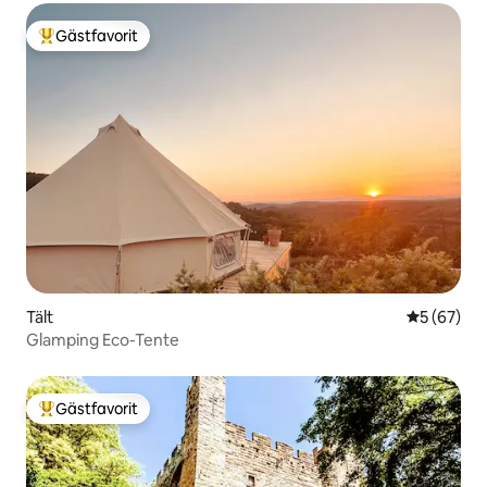
Gästfavorit
Populär gästfavorit
Tält
5 av 5 i g
5 (67)
Glamping Eco-Tente
Gästfavorit
Populär gästfavorit