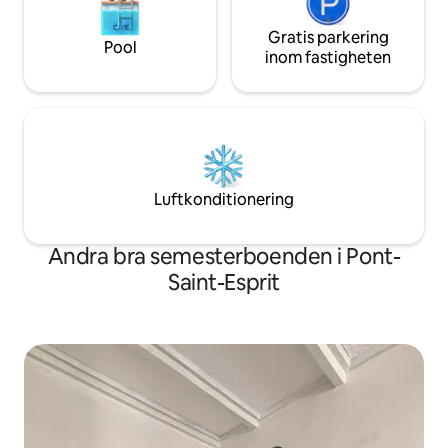
platser. Upplev verkliga lokala
restauranger och bagerier med
Gratis parkering
natursköna promenadstigar överallt.
Pool
inom fastigheten
parkering finns på kyrkotorget nedanför
Chateau. Det finns en lokal taxitjänst i
byn och busstrafik till Avignon, Banyols
sur Ceze och Uzes men biluthyrning
rekommenderas. Vi är 20 minuter från
Avignon TGV järnvägsstation och
ungefär en timme från flygplatserna
Marseille, Nimes eller Montpellier.
Luftkonditionering
Stugorna är helt privata och lugna.
Andra bra semesterboenden i Pont-
Saint-Esprit