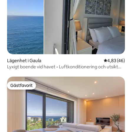
Lägenhet i Gaula
4,83 av 5 i g
4,83 (46)
Lyxigt boende vid havet • Luftkonditionering och utsikt
över solnedgången
Gästfavorit
Gästfavorit