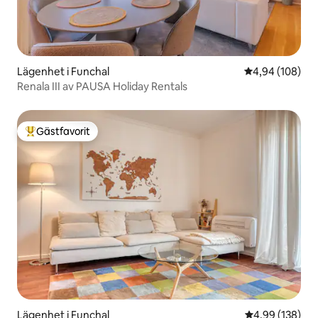
Lägenhet i Funchal
4,94 av 5 i ge
4,94 (108)
Renala III av PAUSA Holiday Rentals
Gästfavorit
Populär gästfavorit
Lägenhet i Funchal
4,99 av 5 i ge
4,99 (138)