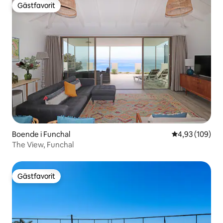
Gästfavorit
Gästfavorit
Boende i Funchal
4,93 av 5 i ge
4,93 (109)
The View, Funchal
Gästfavorit
Gästfavorit