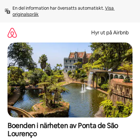
Hoppa
En del information har översatts automatiskt. 
Visa 
till
originalspråk
innehåll
Hyr ut på Airbnb
Boenden i närheten av Ponta de São
Lourenço