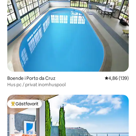
Boende i Porto da Cruz
4,86 av 5 i ge
4,86 (139)
Hus pc / privat inomhuspool
Gästfavorit
Populär gästfavorit