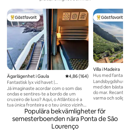
Gästfavorit
Gästfavorit
Populär gästfavorit
Populär gästfavor
Villa i Madeira
Hus med fantastis
Ägarlägenhet i Gaula
4,86 av 5 i genomsnittligt bety
4,86 (164)
natur
Landsbygdshus, so
Fantastisk lyx vid havet |
med den bästa uts
Luftkonditionering och gratis parkering
Já imaginaste acordar com o som das
do mar. Recanto of
ondas e sentires-te a bordo de um
varma och soliga
cruzeiro de luxo? Aqui, o Atlântico é a
Sol, i ett privileg
tua única fronteira e o teu único vizinho. ​
utmärkt solexpone
Populära bekvämligheter för
O que te espera: 👉 Vista infinita e um
Boendet har en fant
espetáculo constante de navios no teu
semesterboenden nära Ponta de São
rum i huset. Huset
horizonte. 👉 ​Wi-Fi ultrarrápido 1 GB Wi-
Lourenço
med en dubbelsän
Fi 👉 ​Garagem gratuita. 👉 ​Localização a