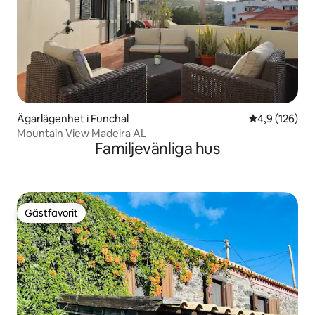
Ägarlägenhet i Funchal
4,9 av 5 i ge
4,9 (126)
Mountain View Madeira AL
Familjevänliga hus
Gästfavorit
Gästfavorit