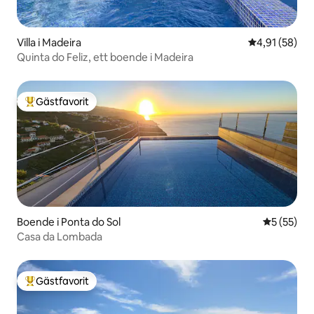
Villa i Madeira
4,91 av 5 i g
4,91 (58)
Quinta do Feliz, ett boende i Madeira
Gästfavorit
Populär gästfavorit
Boende i Ponta do Sol
5 av 5 i g
5 (55)
Casa da Lombada
Gästfavorit
Populär gästfavorit