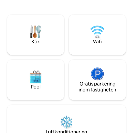
enkelsängar; 2 bad
10 min do Funchal e 7 min do aeroporto
kök och en fullt ut
👉 ​Acesso direto à via rápida que te
Den maximala kapa
levará a qualquer parte da ilha ​Reserva o
Número de registo
teu lugar na primeira linha do oceano. O
paraíso é aqui!
Kök
Wifi
Gratis parkering
Pool
inom fastigheten
Luftkonditionering