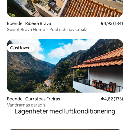
Boende i Ribeira Brava
4,93 av 5 i ge
4,93 (184)
Sweet Brava Home – Pool och havsutsikt
Gästfavorit
Gästfavorit
Boende i Curral das Freiras
4,82 av 5 i ge
4,82 (173)
Vandrarnas paradis
Lägenheter med luftkonditionering