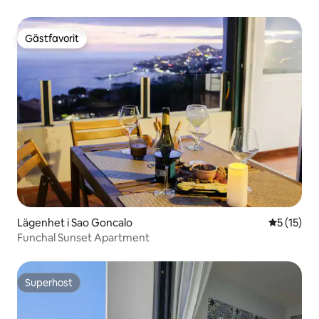
solnedgångar
Gästfavorit
Gästfavorit
Lägenhet i Sao Goncalo
5 av 5 i g
5 (15)
Funchal Sunset Apartment
Superhost
Superhost