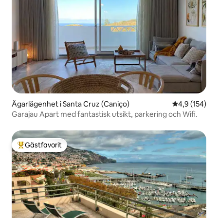
Ägarlägenhet i Santa Cruz (Caniço)
4,9 av 5 i ge
4,9 (154)
Garajau Apart med fantastisk utsikt, parkering och Wifi.
Gästfavorit
Populär gästfavorit