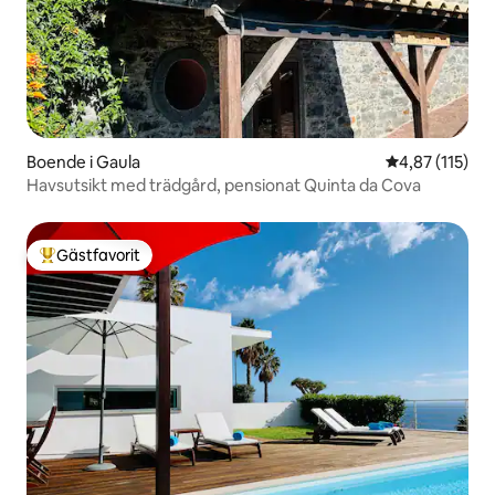
Boende i Gaula
4,87 av 5 i ge
4,87 (115)
Havsutsikt med trädgård, pensionat Quinta da Cova
Gästfavorit
Populär gästfavorit