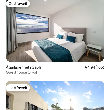
Gästfavorit
Gästfavorit
Ägarlägenhet i Gaula
4,94 av 5 i ge
4,94 (106)
Guesthouse Olival
Gästfavorit
Gästfavorit