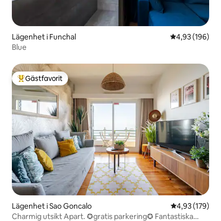
Lägenhet i Funchal
4,93 av 5 i ge
4,93 (196)
Blue
Gästfavorit
Populär gästfavorit
Lägenhet i Sao Goncalo
4,93 av 5 i ge
4,93 (179)
Charmig utsikt Apart. ✪gratis parkering✪ Fantastiska