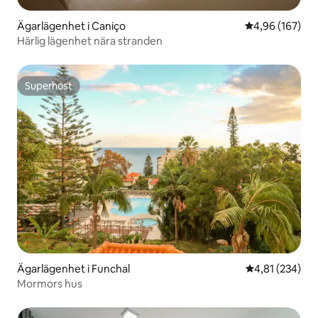
Ägarlägenhet i Caniço
4,96 av 5 i ge
4,96 (167)
Härlig lägenhet nära stranden
Superhost
Superhost
Ägarlägenhet i Funchal
4,81 av 5 i ge
4,81 (234)
Mormors hus