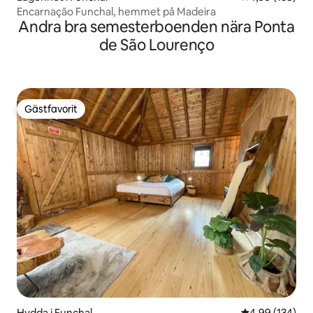
Encarnação Funchal, hemmet på Madeira
Andra bra semesterboenden nära Ponta
de São Lourenço
Gästfavorit
Gästfavorit
Hydda i Funchal
4,99 av 5 i ge
4,99 (134)