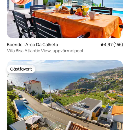
Boende i Arco Da Calheta
4,97 av 5 i ge
4,97 (156)
Villa Bisa Atlantic View, uppvärmd pool
Gästfavorit
Gästfavorit