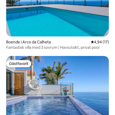
Boende i Arco da Calheta
4,94 av 5 i g
4,94 (17)
Fantastisk villa med 3 sovrum | Havsutsikt, privat pool
Gästfavorit
Gästfavorit