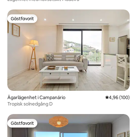
Gästfavorit
Gästfavorit
Ägarlägenhet i Campanário
4,96 av 5 i ge
4,96 (100)
Tropisk solnedgång D
Gästfavorit
Gästfavorit