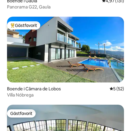
Boende i Gaula
4,97 av 5 i ge
4,97 (131)
Panorama G22, Gaula
Gästfavorit
Populär gästfavorit
Boende i Câmara de Lobos
5 av 5 i g
5 (52)
Villa Nóbrega
Gästfavorit
Gästfavorit