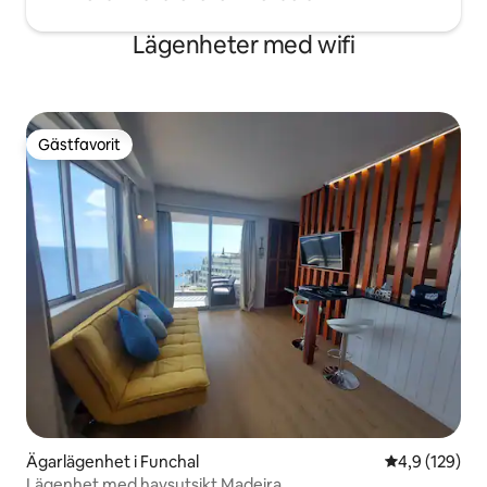
Lägenheter med wifi
Gästfavorit
Gästfavorit
Ägarlägenhet i Funchal
4,9 av 5 i ge
4,9 (129)
Lägenhet med havsutsikt Madeira