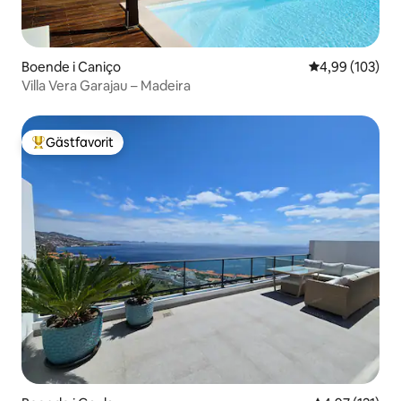
Boende i Caniço
4,99 av 5 i ge
4,99 (103)
Villa Vera Garajau – Madeira
Gästfavorit
Populär gästfavorit