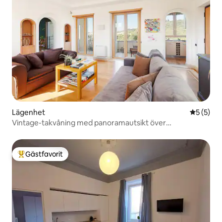
Lägenhet
5 av 5 i 
5 (5)
Vintage-takvåning med panoramautsikt över
Petersplatsen
Gästfavorit
Populär gästfavorit