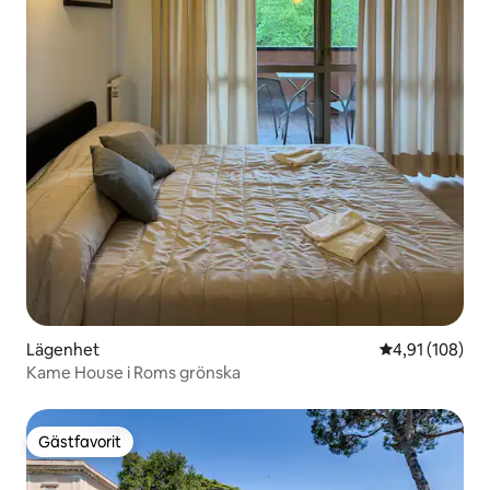
Lägenhet
4,91 av 5 i ge
4,91 (108)
Kame House i Roms grönska
Gästfavorit
Gästfavorit