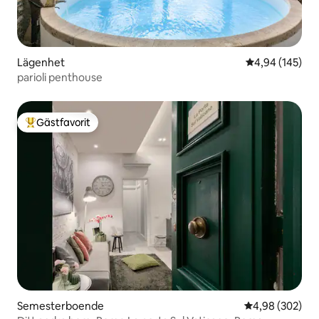
Lägenhet
4,94 av 5 i ge
4,94 (145)
parioli penthouse
Gästfavorit
Populär gästfavorit
Semesterboende
4,98 av 5 i ge
4,98 (302)