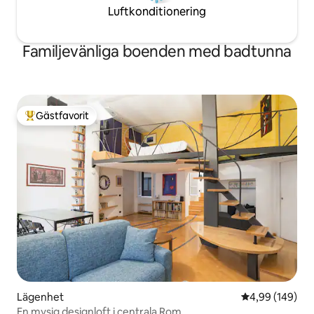
Luftkonditionering
Familjevänliga boenden med badtunna
Gästfavorit
Populär gästfavorit
Lägenhet
4,99 av 5 i ge
4,99 (149)
En mysig designloft i centrala Rom