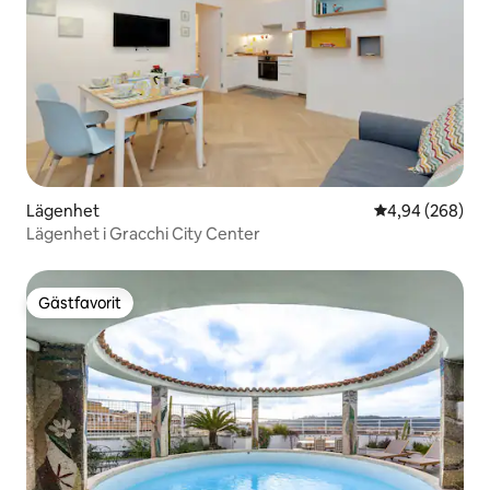
Lägenhet
4,94 av 5 i ge
4,94 (268)
Lägenhet i Gracchi City Center
Gästfavorit
Gästfavorit