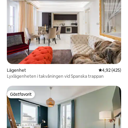
Lägenhet
4,92 av 5 i ge
4,92 (425)
Lyxlägenheten i takvåningen vid Spanska trappan
Gästfavorit
Gästfavorit