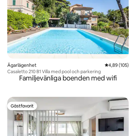
Ägarlägenhet
4,89 av 5 i ge
4,89 (105)
Casaletto 210 B1 Villa med pool och parkering
Familjevänliga boenden med wifi
Gästfavorit
Gästfavorit