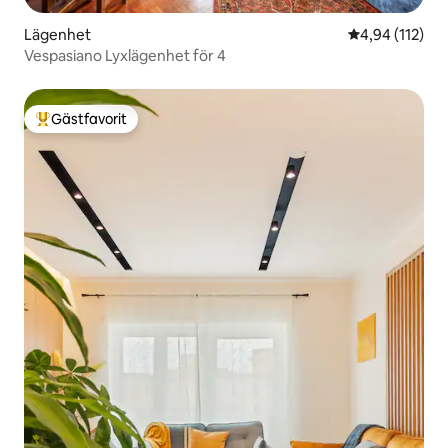
Lägenhet
4,94 av 5 i ge
4,94 (112)
Vespasiano Lyxlägenhet för 4
Gästfavorit
Populär gästfavorit