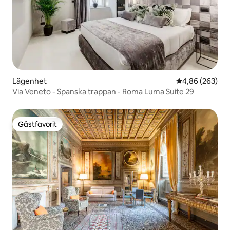
Lägenhet
4,86 av 5 i ge
4,86 (263)
Via Veneto - Spanska trappan - Roma Luma Suite 29
Gästfavorit
Gästfavorit