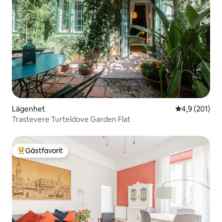
Lägenhet
4,9 av 5 i ge
4,9 (201)
Trastevere Turteldove Garden Flat
Gästfavorit
Populär gästfavorit