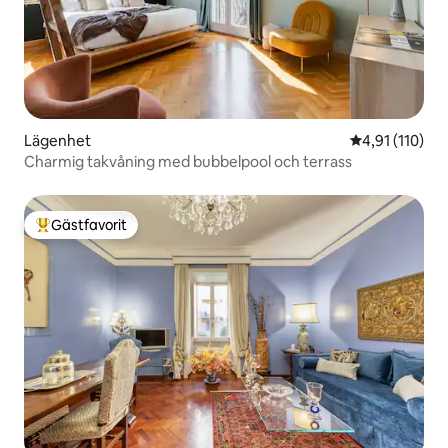
Lägenhet
4,91 av 5 i g
4,91 (110)
Charmig takvåning med bubbelpool och terrass
Gästfavorit
Populär gästfavorit