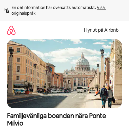
Hoppa
En del information har översatts automatiskt. 
Visa 
till
originalspråk
innehåll
Hyr ut på Airbnb
Familjevänliga boenden nära Ponte
Milvio