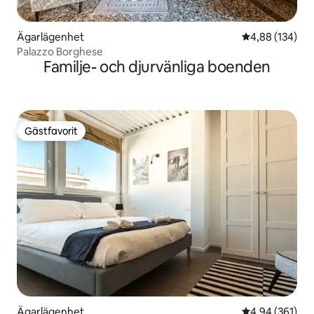
Ägarlägenhet
4,88 av 5 i ge
4,88 (134)
Palazzo Borghese
Familje- och djurvänliga boenden
Gästfavorit
Gästfavorit
Ägarlägenhet
4,94 av 5 i ge
4,94 (361)