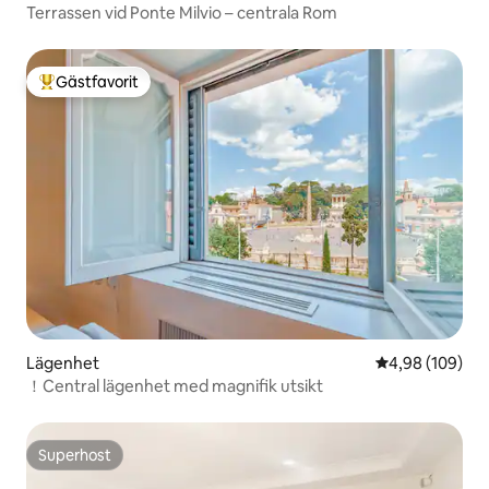
Terrassen vid Ponte Milvio – centrala Rom
Gästfavorit
Populär gästfavorit
Lägenhet
4,98 av 5 i ge
4,98 (109)
！Central lägenhet med magnifik utsikt
Superhost
Superhost