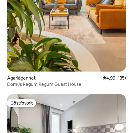
Ägarlägenhet
4,99 av 5 i ge
4,99 (135)
Domus Regum Regum Guest House
Gästfavorit
Gästfavorit