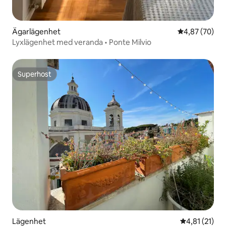
Ägarlägenhet
4,87 av 5 i g
4,87 (70)
Lyxlägenhet med veranda • Ponte Milvio
Superhost
Superhost
Lägenhet
4,81 av 5 i 
4,81 (21)