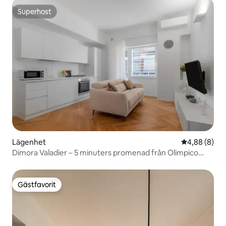
Superhost
Superhost
Lägenhet
4,88 av 5 i 
4,88 (8)
Dimora Valadier – 5 minuters promenad från Olimpico
Foro Italico
Gästfavorit
Gästfavorit