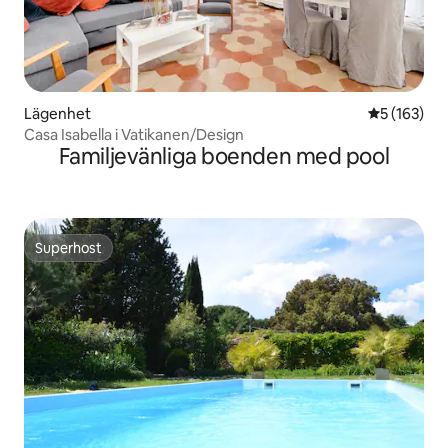
Lägenhet
5 av 5 i ge
5 (163)
Casa Isabella i Vatikanen/Design
Familjevänliga boenden med pool
Superhost
Superhost