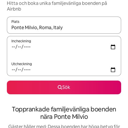
Hitta och boka unika familjevänliga boenden på
Airbnb
Plats
När resultaten är tillgängliga kan du navigera med upp- och ned
Incheckning
Utcheckning
Sök
Topprankade familjevänliga boenden
nära Ponte Milvio
Gäster håller med: Dessa boenden har höga betyg för