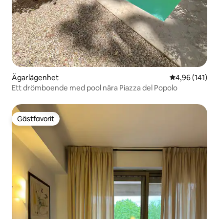
Ägarlägenhet
4,96 av 5 i ge
4,96 (141)
Ett drömboende med pool nära Piazza del Popolo
Gästfavorit
Gästfavorit