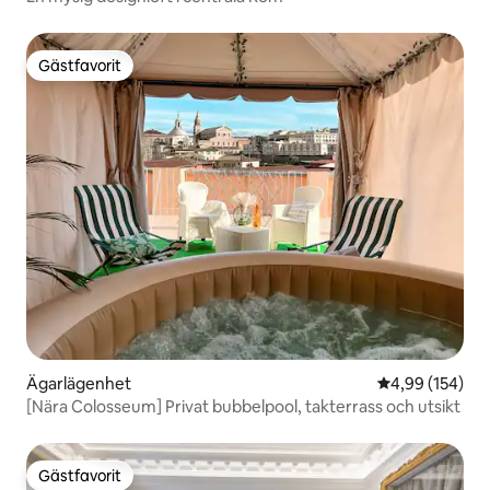
Gästfavorit
Gästfavorit
Ägarlägenhet
4,99 av 5 i ge
4,99 (154)
[Nära Colosseum] Privat bubbelpool, takterrass och utsikt
Gästfavorit
Gästfavorit