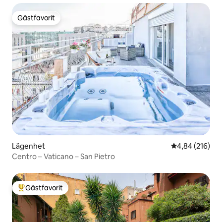
Gästfavorit
Gästfavorit
Lägenhet
4,84 av 5 i ge
4,84 (216)
Centro – Vaticano – San Pietro
Gästfavorit
Populär gästfavorit