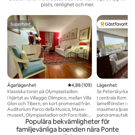
plats, renlighet och mer.
Superhost
Gästfavorit
Superhost
Populär gästfavor
Ägarlägenhet
4,88 av 5 i genomsnittligt bety
4,88 (109)
Lägenhet
Klassiska toner på Olympiastadion
Se Peterskyrkan fr
centrala Rom
I hjärtat av Villaggio Olimpico, mellan Villa
I centrala Rom en 
Glori och Tibern, en kort promenad från
lamellfönster i et
Auditorium Parco della Musica, Maxxi-
maximera ljuset oc
museet, Olympiastadion och Foro Italico,
panoramautsikt ö
Populära bekvämligheter för
men också från Piazza del Popolo, ligger
Peterskyrkan. En p
denna lägenhet med varma klassiska
terrakottaplattor s
familjevänliga boenden nära Ponte
inslag på 5:e våningen och har gott om
känsla. Egen terra