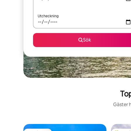
Utcheckning
Sök
To
Gäster h