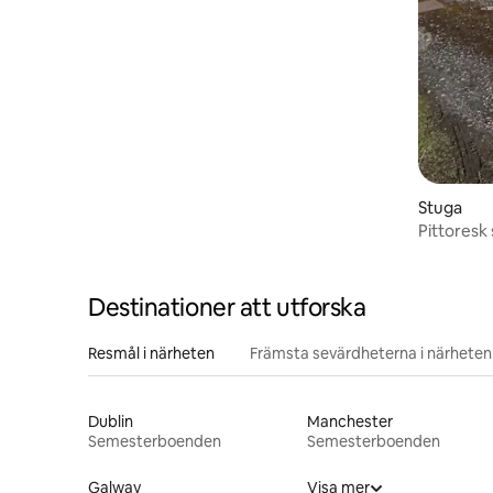
Stuga
Pittoresk
Destinationer att utforska
Resmål i närheten
Främsta sevärdheterna i närheten
Dublin
Manchester
Semesterboenden
Semesterboenden
Galway
Visa mer