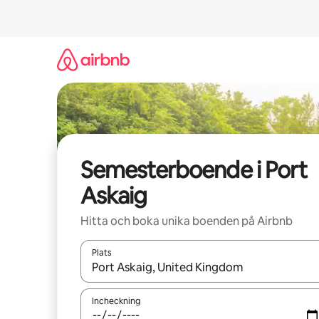
Hoppa
till
innehåll
Semesterboende i Port
Askaig
Hitta och boka unika boenden på Airbnb
Plats
När resultaten är tillgängliga kan du navigera me
Incheckning