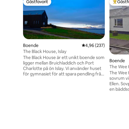
Gästfavorit
Gästf
Gästfavorit
Populär 
Boende
4,96 av 5 i genomsnitt
4,96 (237)
The Black House, Islay
The Black House är ett unikt boende som
Boende
ligger mellan Bruichladdich och Port
The Wee 
Charlotte på ön Islay. Vi använder huset
The Wee H
för gymnasiet för att spara pendling från
sovrum vi
Jura varje dag, så förvänta dig inte en
Ellen. Sov
orörd semester, utan snarare ett älskat
en bäddsof
familjeutrymme. Det finns 2
vardagsrummet. Annon
dubbelsängar och 2 våningssovrum (om
gäster s
du är en grupp ensamstående vuxna är 4
bäddsoffa
det maximala antalet). Utsikten är
gäster, v
fantastisk och Islay är perfekt för whisky,
det tillko
djurliv eller bara vila och avkoppling.
Stugan li
Licensnummer för korttidsuthyrning:
lokala bu
AR02599F