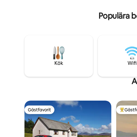
och nära d
Laphroaig
Populära b
Kök
Wifi
A
Gästfavorit
Gästf
Gästfavorit
Populär 