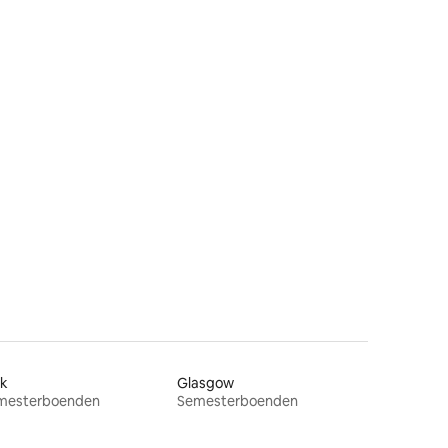
en
rk
Glasgow
mesterboenden
Semesterboenden