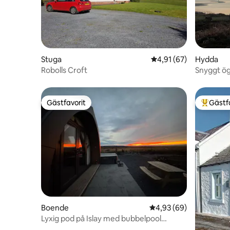
Stuga
4,91 av 5 i genomsnit
4,91 (67)
Hydda
Robolls Croft
Snyggt ö
Gästfavorit
Gästf
Gästfavorit
Populär 
Boende
4,93 av 5 i genomsnit
4,93 (69)
Lyxig pod på Islay med bubbelpool
(Thistle)