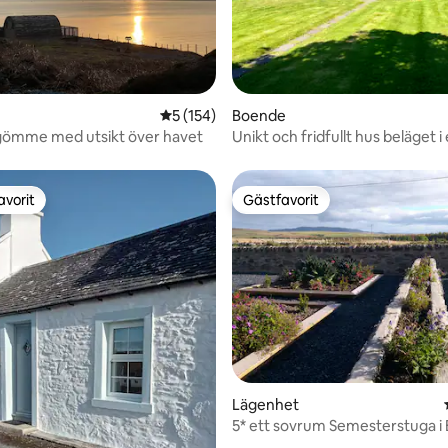
tligt betyg, 67 omdömen
5 av 5 i genomsnittligt betyg, 154 omdöm
5 (154)
Boende
gömme med utsikt över havet
Unikt och fridfullt hus beläget i 
idylliskt läge
avorit
Gästfavorit
gästfavorit
Gästfavorit
tligt betyg, 69 omdömen
Lägenhet
5* ett sovrum Semesterstuga i 
Islay