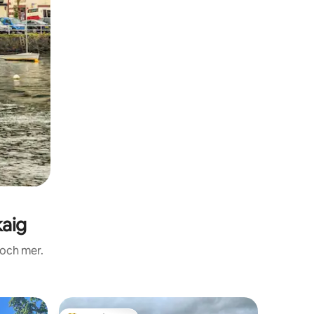
aig
 och mer.
Stuga