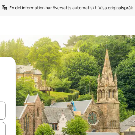
En del information har översatts automatiskt. 
Visa originalspråk
d upp- och nedåtpilarna eller utforska genom att trycka eller svepa.