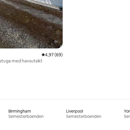
4,97 av 5 i genomsnittligt betyg, 69 omdöm
4,97 (69)
 stuga med havsutsikt
Birmingham
Liverpool
Yo
Semesterboenden
Semesterboenden
Se