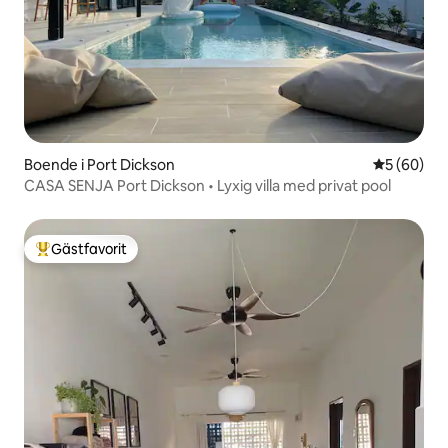
Boende i Port Dickson
5 av 5 i g
5 (60)
CASA SENJA Port Dickson • Lyxig villa med privat pool
Gästfavorit
Populär gästfavorit