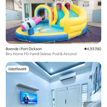
Boende i Port Dickson
4,93 av 5 i g
4,93 (56)
Biru Home PD-Famili Selesa: Pool & Aircond
Gästfavorit
Gästfavorit