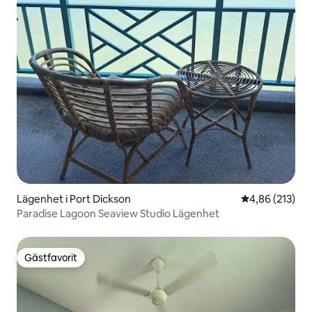
Lägenhet i Port Dickson
4,86 av 5 i ge
4,86 (213)
Paradise Lagoon Seaview Studio Lägenhet
Gästfavorit
Gästfavorit