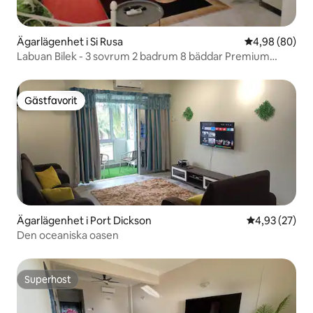
Ägarlägenhet i Si Rusa
4,98 av 5 i g
4,98 (80)
Labuan Bilek - 3 sovrum 2 badrum 8 bäddar Premium
Havsutsikt
Gästfavorit
Gästfavorit
Ägarlägenhet i Port Dickson
4,93 av 5 i g
4,93 (27)
Den oceaniska oasen
Superhost
Superhost