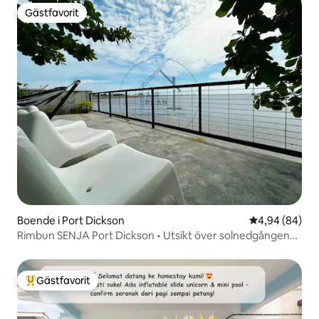
Gästfavorit
Gästfavorit
Boende i Port Dickson
4,94 av 5 i g
4,94 (84)
Rimbun SENJA Port Dickson • Utsikt över solnedgången
över havet
Gästfavorit
Populär gästfavorit