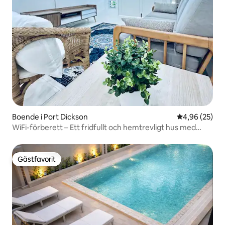
Boende i Port Dickson
4,96 av 5 i g
4,96 (25)
WiFi-förberett – Ett fridfullt och hemtrevligt hus med
fullständig luftkonditionering
Gästfavorit
Gästfavorit