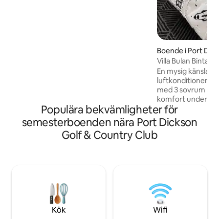
i närheten. Du kan göra vad du vill på
gångavstånd. 我们的双人套房座落在8楼
角落间，拥有L型阳台，居高临下把海天一
色的风景尽收眼底，这里还可以观赏日出
日落，附近2-10分钟以内步行到达各类餐
Boende i Port Dic
厅如泰式中式韩国菜日本菜中东印度/快
Villa Bulan Bintan
餐/银行/超市/酒吧/便利店，非常方便。
Kemang
En mysig känsla av 
luftkonditionerin
med 3 sovrum som s
komfort under hela d
Populära bekvämligheter för
är ett strategiskt
nära stranden (Pa
semesterboenden nära Port Dickson
Pantai Purnama, Pa
Golf & Country Club
Politeknik Port Di
och Upside Down Gallery. 
dem som är på se
deltar i sammank
studentregistreri
fritidsaktiviteter
lokala restauranger i n
som hemma❤️
Kök
Wifi