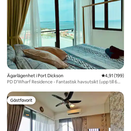
Ägarlägenhet i Port Dickson
4,91 av 5 i ge
4,91 (199)
PD D'Wharf Residence - Fantastisk havsutsikt (upp till 6
personer)
Gästfavorit
Gästfavorit