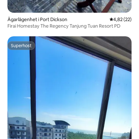
Ägarlägenhet i Port Dickson
4,82 av 5 i g
4,82 (22)
Firai Homestay The Regency Tanjung Tuan Resort PD
Superhost
Superhost