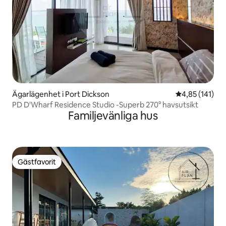
Ägarlägenhet i Port Dickson
4,85 av 5 i ge
4,85 (141)
PD D'Wharf Residence Studio -Superb 270° havsutsikt
Familjevänliga hus
Gästfavorit
Gästfavorit