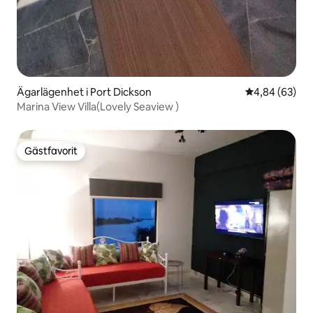
Ägarlägenhet i Port Dickson
4,84 av 5 i g
4,84 (63)
Marina View Villa(Lovely Seaview )
Gästfavorit
Gästfavorit