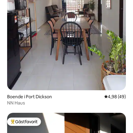
Boende i Port Dickson
4,98 av 5 i g
4,98 (49)
NN Haus
Gästfavorit
Populär gästfavorit