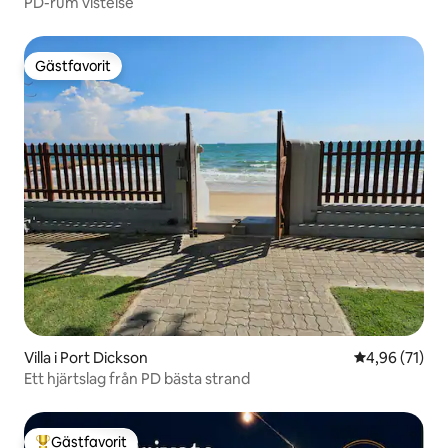
PD-rum vistelse
Gästfavorit
Gästfavorit
Villa i Port Dickson
4,96 av 5 i g
4,96 (71)
Ett hjärtslag från PD bästa strand
Gästfavorit