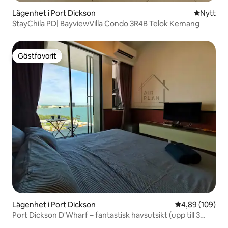
Lägenhet i Port Dickson
Nytt ställ
Nytt
StayChila PD| BayviewVilla Condo 3R4B Telok Kemang
Gästfavorit
Gästfavorit
Lägenhet i Port Dickson
4,89 av 5 i ge
4,89 (109)
Port Dickson D'Wharf – fantastisk havsutsikt (upp till 3
personer)