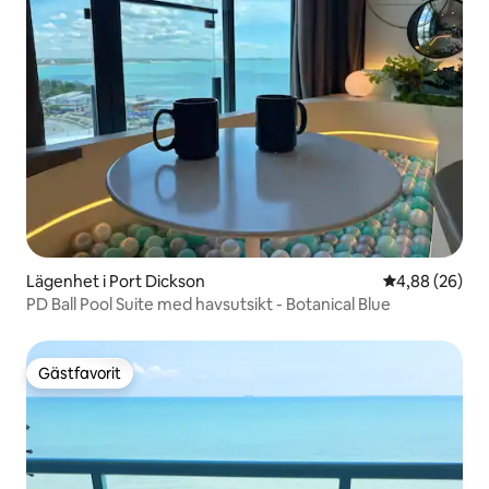
Lägenhet i Port Dickson
4,88 av 5 i g
4,88 (26)
PD Ball Pool Suite med havsutsikt - Botanical Blue
Gästfavorit
Gästfavorit