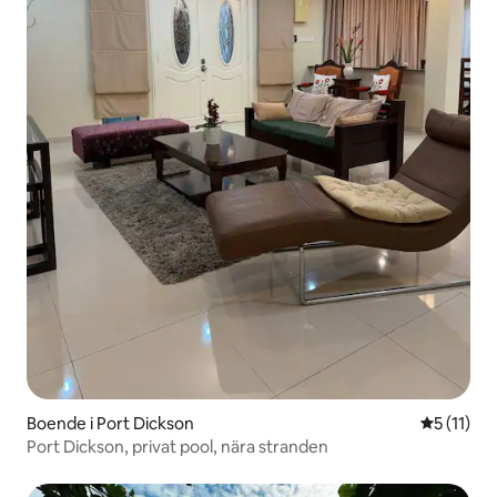
Boende i Port Dickson
5 av 5 i 
5 (11)
Port Dickson, privat pool, nära stranden