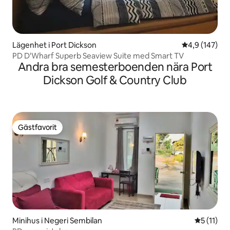
Lägenhet i Port Dickson
4,9 av 5 i ge
4,9 (147)
PD D'Wharf Superb Seaview Suite med Smart TV
Andra bra semesterboenden nära Port
Dickson Golf & Country Club
Gästfavorit
Gästfavorit
Minihus i Negeri Sembilan
5 av 5 i 
5 (11)