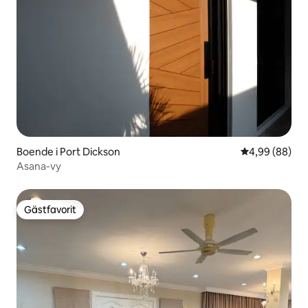
Boende i Port Dickson
4,99 av 5 i g
4,99 (88)
Asana-vy
Gästfavorit
Gästfavorit