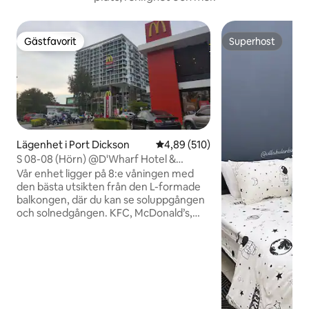
Gästfavorit
Superhost
Gästfavorit
Superhost
Lägenhet i Port Dickson
4,89 av 5 i genomsnittligt bety
4,89 (510)
S 08-08 (Hörn) @D'Wharf Hotel &
Residence
Vår enhet ligger på 8:e våningen med
den bästa utsikten från den L-formade
balkongen, där du kan se soluppgången
och solnedgången. KFC, McDonald’s,
Pizza Hut, Marry Brown, restauranger
med mat från
Mellanöstern/Indien/Thailand/Japan/Korea/Kina
osv. ligger bara 2–10 minuters promenad
från vårt ställe. Det finns också bank,
stormarknad, bar/pub, 7-Eleven,
byggvaruhus, Zus Coffee och Starbucks