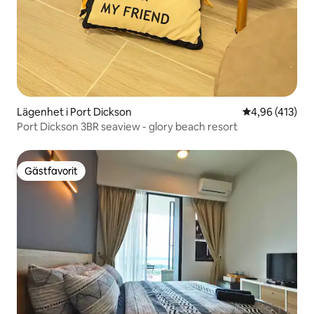
Lägenhet i Port Dickson
4,96 av 5 i ge
4,96 (413)
Port Dickson 3BR seaview - glory beach resort
Gästfavorit
Gästfavorit