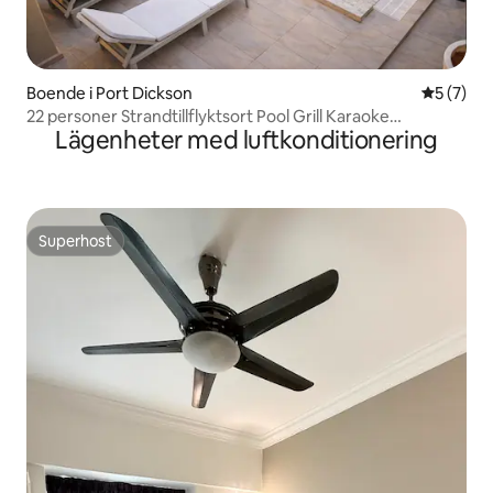
Boende i Port Dickson
5 av 5 i 
5 (7)
22 personer Strandtillflyktsort Pool Grill Karaoke
Lägenheter med luftkonditionering
Teambuilding
Superhost
Superhost