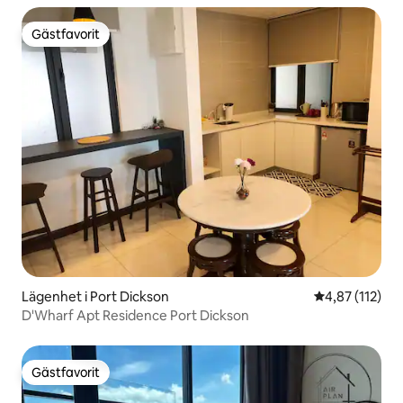
Gästfavorit
Gästfavorit
Lägenhet i Port Dickson
4,87 av 5 i ge
4,87 (112)
D'Wharf Apt Residence Port Dickson
Gästfavorit
Gästfavorit